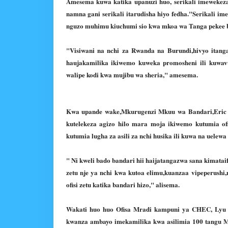
Amesema kuwa katika upanuzi huo, serikali imewekeza z
namna gani serikali itarudisha hiyo fedha."Serikali im
nguzo muhimu kiuchumi sio kwa mkoa wa Tanga pekee ba
"Visiwani na nchi za Rwanda na Burundi,hivyo itangaz
haujakamilika ikiwemo kuweka promosheni ili kuwavu
walipe kodi kwa mujibu wa sheria," amesema.
Kwa upande wake,Mkurugenzi Mkuu wa Bandari,Eric H
kutelekeza agizo hilo mara moja ikiwemo kutumia ofi
kutumia lugha za asili za nchi husika ili kuwa na uelewa
" Ni kweli bado bandari hii haijatangazwa sana kimataifa
zetu nje ya nchi kwa kutoa elimu,kuanzaa vipeperushi
ofisi zetu katika bandari hizo," alisema.
Wakati huo huo Ofisa Mradi kampuni ya CHEC, Lyu
kwanza ambayo imekamilika kwa asilimia 100 tangu Me