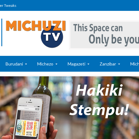
er Tweaks
Burudani
Michezo
Magazeti
Zanzibar
Mich