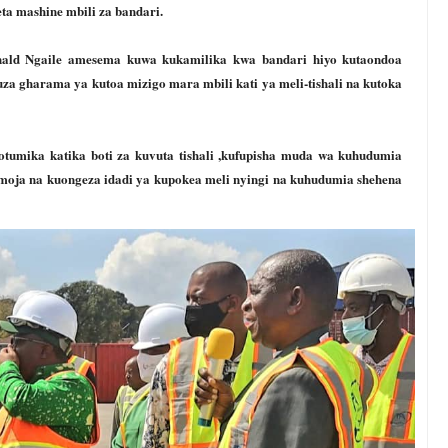
eta mashine mbili za bandari.
ald Ngaile amesema kuwa kukamilika kwa bandari hiyo kutaondoa
a gharama ya kutoa mizigo mara mbili kati ya meli-tishali na kutoka
tumika katika boti za kuvuta tishali ,kufupisha muda wa kuhudumia
pamoja na kuongeza idadi ya kupokea meli nyingi na kuhudumia shehena