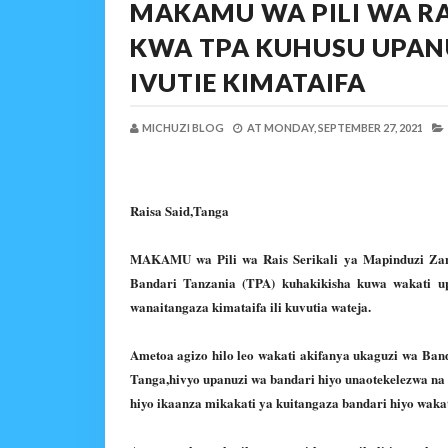
MAKAMU WA PILI WA R
KWA TPA KUHUSU UPAN
IVUTIE KIMATAIFA
MICHUZI BLOG
AT
MONDAY, SEPTEMBER 27, 2021
Raisa Said,Tanga
MAKAMU wa Pili wa Rais Serikali ya Mapinduzi Za
Bandari Tanzania (TPA) kuhakikisha kuwa wakati u
wanaitangaza kimataifa ili kuvutia wateja.
Ametoa agizo hilo leo wakati akifanya ukaguzi wa Ban
Tanga,hivyo upanuzi wa bandari hiyo unaotekelezwa n
hiyo ikaanza mikakati ya kuitangaza bandari hiyo wakat