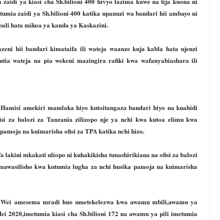
aidi ya kiasi cha Sh.bilioni 400 hivyo lazima kuwe na tija kuona ni
etumia zaidi ya Sh.bilioni 400 katika upanuzi wa bandari hii ambayo ni
li hata mikoa ya kanda ya Kaskazini.
eni hii bandari kimataifa ili wateja waanze kuja kabla hata ujenzi
tia wateja na pia wekeni mazingira rafiki kwa wafanyabiashara ili
amisi amekiri mamlaka hiyo kutoitangaza bandari hiyo na kuahidi
si za balozi za Tanzania zilizopo nje ya nchi kwa kutoa elimu kwa
 pamoja na kuimarisha ofisi za TPA katika nchi hizo.
 lakini mkakati uliopo ni kuhakikisha tunashirikiana na ofisi za balozi
,mawasilisho kwa kutumia lugha za nchi husika pamoja na kuimarisha
 Wei amesema mradi huo umetekelezwa kwa awamu mbili,awamu ya
i 2020,imetumia kiasi cha Sh.bilioni 172 na awamu ya pili imetumia