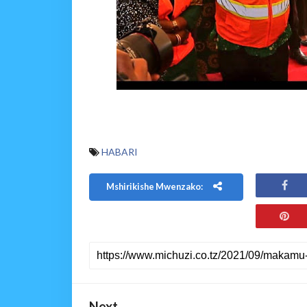
HABARI
Mshirikishe Mwenzako:
Next