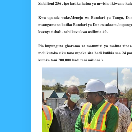
Sh.bilioni 256 , ipo katika hatua ya mwisho ikiwemo kul
Kwa upande wake,Meneja wa Bandari ya Tanga, Don
msongamano katika Bandari ya Dar es salaam, kupunguz
kwenye tishali- nchi kavu kwa asilimia 40.
Pia kupunguza gharama za matumizi ya mafuta zinazo
meli kutoka siku tano mpaka sita hadi kufikia saa 24 
kutoka tani 700,000 hadi tani milioni 3.