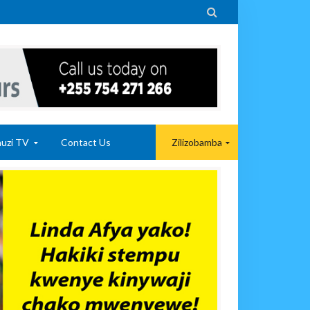

uzi TV
Contact Us
Zilizobamba