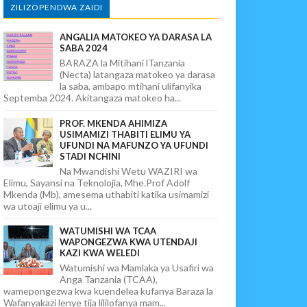
ZILIZOPENDWA ZAIDI
ANGALIA MATOKEO YA DARASA LA
SABA 2024
BARAZA la Mitihani lTanzania
(Necta) latangaza matokeo ya darasa
la saba, ambapo mtihani ulifanyika
Septemba 2024. Akitangaza matokeo ha...
PROF. MKENDA AHIMIZA
USIMAMIZI THABITI ELIMU YA
UFUNDI NA MAFUNZO YA UFUNDI
STADI NCHINI
Na Mwandishi Wetu WAZIRI wa
Elimu, Sayansi na Teknolojia, Mhe.Prof Adolf
Mkenda (Mb), amesema uthabiti katika usimamizi
wa utoaji elimu ya u...
WATUMISHI WA TCAA
WAPONGEZWA KWA UTENDAJI
KAZI KWA WELEDI
Watumishi wa Mamlaka ya Usafiri wa
Anga Tanzania (TCAA),
wamepongezwa kwa kuendelea kufanya Baraza la
Wafanyakazi lenye tija lililofanya mam...