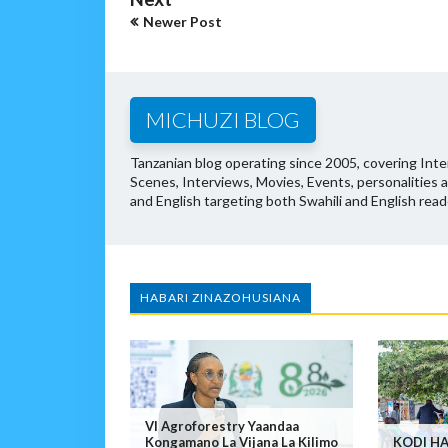
Newer Post
MICHUZI BLOG
Tanzanian blog operating since 2005, covering Inter
Scenes, Interviews, Movies, Events, personalities 
and English targeting both Swahili and English read
HABARI ZINAZOHUSIANA
VI Agroforestry Yaandaa
Kongamano La Vijana La Kilimo
KODI HA