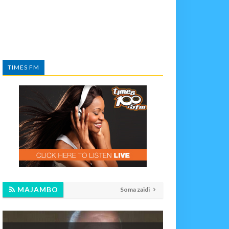
TIMES FM
MAJAMBO
Soma zaidi