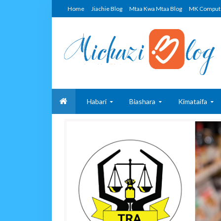
Home
Jiachie Blog
Mtaa Kwa Mtaa Blog
MK Comput
Habari
Biashara
Kimataifa