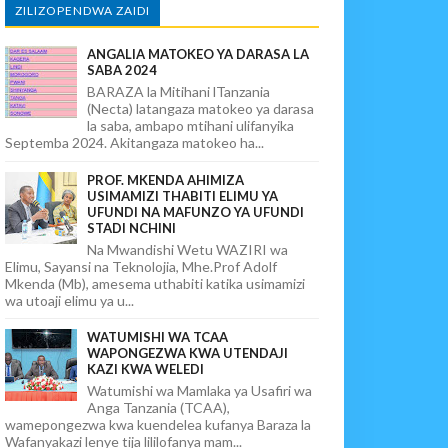
ZILIZOPENDWA ZAIDI
ANGALIA MATOKEO YA DARASA LA
SABA 2024
BARAZA la Mitihani lTanzania
(Necta) latangaza matokeo ya darasa
la saba, ambapo mtihani ulifanyika
Septemba 2024. Akitangaza matokeo ha...
PROF. MKENDA AHIMIZA
USIMAMIZI THABITI ELIMU YA
UFUNDI NA MAFUNZO YA UFUNDI
STADI NCHINI
Na Mwandishi Wetu WAZIRI wa
Elimu, Sayansi na Teknolojia, Mhe.Prof Adolf
Mkenda (Mb), amesema uthabiti katika usimamizi
wa utoaji elimu ya u...
WATUMISHI WA TCAA
WAPONGEZWA KWA UTENDAJI
KAZI KWA WELEDI
Watumishi wa Mamlaka ya Usafiri wa
Anga Tanzania (TCAA),
wamepongezwa kwa kuendelea kufanya Baraza la
Wafanyakazi lenye tija lililofanya mam...