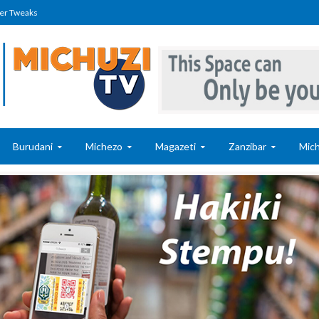
er Tweaks
Burudani
Michezo
Magazeti
Zanzibar
Mich