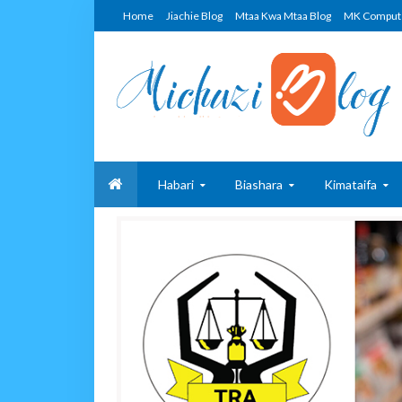
Home
Jiachie Blog
Mtaa Kwa Mtaa Blog
MK Comput
Habari
Biashara
Kimataifa