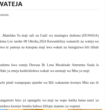
WATEJA
ABARI,
a ,Mamlaka Ya maji safi na Usafi wa mazingira dodoma (DUWASA)
oma Leo tarehe 08 Oktoba,2024 Kuwasikiliza wananchi na wateja wa
 ni pamoja na kutopata maji kwa wakati na kuingiziwa bili ilihali
 huduma kwa wateja Duwasa Bi Lena Mwakisale Amesema Suala la
Haki ya mteja kushirikishwa wakati wa usomaji wa Mita ya maji
i pindi wanapopata ujumbe wa Bili wakasome kwenye Mita zao ili
ngamoto hiyo ya upungufu wa maji na wapo katika hatua nzuri ya
ishwa kwenye bomba kubwa lililopo maeneo ya wajenzi.