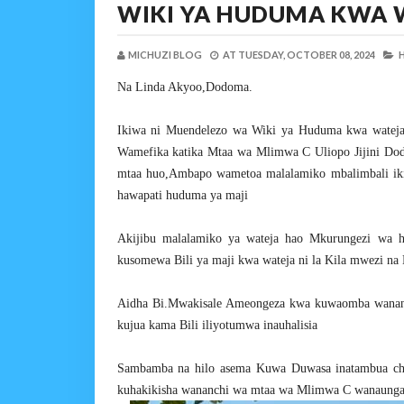
WIKI YA HUDUMA KWA 
MICHUZI BLOG
AT
TUESDAY, OCTOBER 08, 2024
H
Na Linda Akyoo,Dodoma.
Ikiwa ni Muendelezo wa Wiki ya Huduma kwa watej
Wamefika katika Mtaa wa Mlimwa C Uliopo Jijini Dod
mtaa huo,Ambapo wametoa malalamiko mbalimbali ikiwa
hawapati huduma ya maji
Akijibu malalamiko ya wateja hao Mkurungezi wa
kusomewa Bili ya maji kwa wateja ni la Kila mwezi na 
Aidha Bi.Mwakisale Ameongeza kwa kuwaomba wananch
kujua kama Bili iliyotumwa inauhalisia
Sambamba na hilo asema Kuwa Duwasa inatambua cha
kuhakikisha wananchi wa mtaa wa Mlimwa C wanaungan