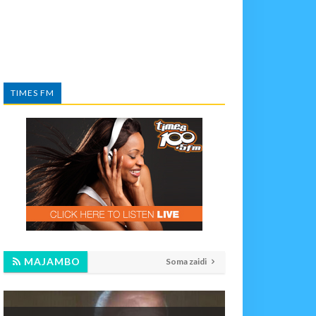
TIMES FM
MAJAMBO
Soma zaidi