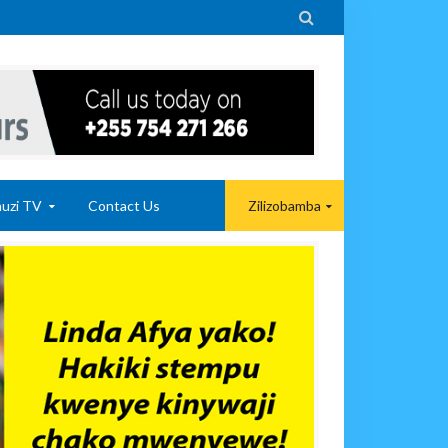

uzi TV
Contact Us
Zilizobamba