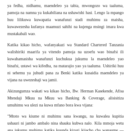
ya fedha, nidhamu, maendeleo ya tabia, mwongozo wa taaluma,
pamoja na namna ya kukabiliana na ushawishi hasi. Lengo la mpango
huu lilikuwa kuwapatia wanafunzi stadi muhimu za maisha,
kuwawezesha kufanya maamuzi sahihi na kujenga msingi imara kwa
mustakabali wao.
Katika kikao hicho, wafanyakazi wa Standard Chartered Tanzania
walishiriki maarifa ya vitendo pamoja na uzoefu wao binafsi ili
kuwahamasisha wanafunzi kuchukua jukumu la maendeleo yao
binafsi, ustawi wa kifedha, na matarajio yao ya taaluma. Ushiriki huu
ni sehemu ya juhudi pana za Benki katika kusaidia maendeleo ya
vijana na uwezeshaji wa jamii.
Akizungumza wakati wa kikao hicho, Bw. Herman Kasekende, Afisa
Mtendaji Mkuu na Mkuu wa Banking & Coverage, alisisitiza
umuhimu wa ulezi na kuwa mfano bora kwa vijana:
“Mtoto wa kiume ni muhimu sana kwangu, na kuwalea kupitia
ushauri ni jambo ambalo nina shauku kubwa nalo. Kila mmoja wetu
ana jukumu muhimu katika kuunda kizazi kijacho cha wanaume —