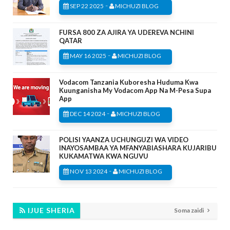
-
SEP 22 2025
MICHUZI BLOG
FURSA 800 ZA AJIRA YA UDEREVA NCHINI
QATAR
-
MAY 16 2025
MICHUZI BLOG
Vodacom Tanzania Kuboresha Huduma Kwa
Kuunganisha My Vodacom App Na M-Pesa Supa
App
-
DEC 14 2024
MICHUZI BLOG
POLISI YAANZA UCHUNGUZI WA VIDEO
INAYOSAMBAA YA MFANYABIASHARA KUJARIBU
KUKAMATWA KWA NGUVU
-
NOV 13 2024
MICHUZI BLOG
IJUE SHERIA
Soma zaidi