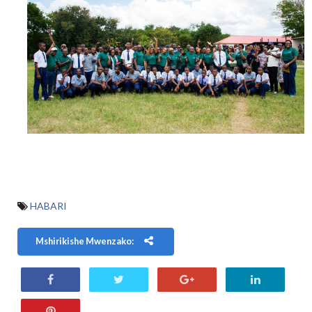
HABARI
Mshirikishe Mwenzako: