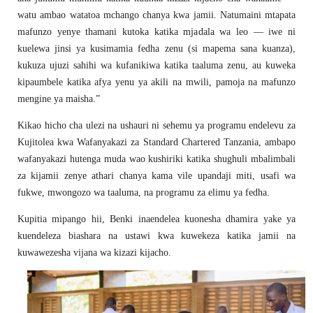
watu ambao watatoa mchango chanya kwa jamii. Natumaini mtapata
mafunzo yenye thamani kutoka katika mjadala wa leo — iwe ni
kuelewa jinsi ya kusimamia fedha zenu (si mapema sana kuanza),
kukuza ujuzi sahihi wa kufanikiwa katika taaluma zenu, au kuweka
kipaumbele katika afya yenu ya akili na mwili, pamoja na mafunzo
mengine ya maisha.”
Kikao hicho cha ulezi na ushauri ni sehemu ya programu endelevu za
Kujitolea kwa Wafanyakazi za Standard Chartered Tanzania, ambapo
wafanyakazi hutenga muda wao kushiriki katika shughuli mbalimbali
za kijamii zenye athari chanya kama vile upandaji miti, usafi wa
fukwe, mwongozo wa taaluma, na programu za elimu ya fedha.
Kupitia mipango hii, Benki inaendelea kuonesha dhamira yake ya
kuendeleza biashara na ustawi kwa kuwekeza katika jamii na
kuwawezesha vijana wa kizazi kijacho.