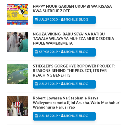
HAPPY HOUR GARDEN UKUMBI WA KISASA
KWA SHEREHE ZOTE
-
JUL 29 2020
MICHUZI BLOG
NGUZA VIKING 'BABU SEYA' NA KATIBU
TAWALA WILAYA YA MUHEZA MHE DESDERIA
HAULE WAMEREMETA
-
SEP 08 2019
MICHUZI BLOG
STIEGLER’S GORGE HYDROPOWER PROJECT:
REASONS BEHIND THE PROJECT, ITS FAR
REACHING BENEFITS
-
JUL 24 2019
MICHUZI BLOG
Robert Lowassa Na Stephanie Kaaya
Walivyomeremeta Jijini Arusha, Watu Mashuhuri
Wahudhuria Harusi Yao
-
JUL 16 2019
MICHUZI BLOG