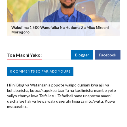
Wakulima 1,500 Wanufaika Na Huduma Za Mixx Mkoani
Morogoro
Toa Maoni Yako:
Blogger
Facebook
0 COMMENTS SO FAR,ADD YOURS
Hii ni Blog ya Watanzania popote walipo duniani kwa ajili ya
kuhabarisha, kutoa/kupokea taarifa na kuelimisha mambo yote
yaliyo chanya kwa Taifa letu. Tafadhali sana unapotoa maoni
usichafue hali ya hewa wala usijeruhi hisia za mtu/watu. Kuwa
mstaarabu...