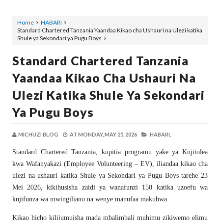
Home
HABARI
Standard Chartered Tanzania Yaandaa Kikao cha Ushauri na Ulezi katika
Shule ya Sekondari ya Pugu Boys
Standard Chartered Tanzania
Yaandaa Kikao Cha Ushauri Na
Ulezi Katika Shule Ya Sekondari
Ya Pugu Boys
MICHUZI BLOG
AT
MONDAY, MAY 25, 2026
HABARI,
Standard Chartered Tanzania, kupitia programu yake ya Kujitolea
kwa Wafanyakazi (Employee Volunteering – EV), iliandaa kikao cha
ulezi na ushauri katika Shule ya Sekondari ya Pugu Boys tarehe 23
Mei 2026, kikihusisha zaidi ya wanafunzi 150 katika uzoefu wa
kujifunza wa mwingiliano na wenye manufaa makubwa.
Kikao hicho kilijumuisha mada mbalimbali muhimu zikiwemo elimu