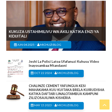
KUKUZA USTAHIMILIVU WA AKILI KATIKA ENZI YA
KIDIJITALI
-
JUN 04 2025
MICHUZI BLOG
Jeshi La Polisi Latoa Ufafanuzi Kuhusu Video
Inayosambaa Mtandaoni
-
OCT 22 2024
MICHUZI BLOG
CHALINZE CEMENT YAFUNGUA KESI
MAHAKAMA KUU KUITAKA BRELA KUIRUDISHA
KATIKA DAFTARI LINALOTAMBUA KAMPUNI
ZILIZOSAJILIWA KISHERIA
-
MAY 15 2023
MICHUZI BLOG