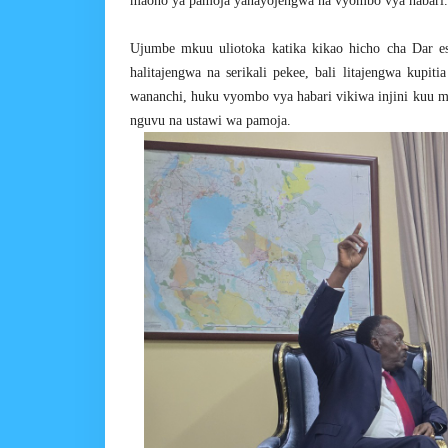
maono ya pamoja yanayojengwa na vyombo vya habari.
Ujumbe mkuu uliotoka katika kikao hicho cha Dar e
halitajengwa na serikali pekee, bali litajengwa kupi
wananchi, huku vyombo vya habari vikiwa injini kuu m
nguvu na ustawi wa pamoja.