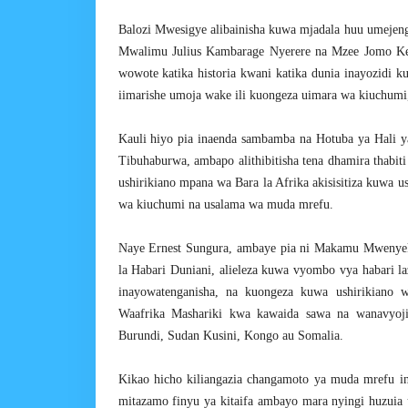
Balozi Mwesigye alibainisha kuwa mjadala huu umejen
Mwalimu Julius Kambarage Nyerere na Mzee Jomo Ke
wowote katika historia kwani katika dunia inayozidi 
iimarishe umoja wake ili kuongeza uimara wa kiuchumi
Kauli hiyo pia inaenda sambamba na Hotuba ya Hali 
Tibuhaburwa, ambapo alithibitisha tena dhamira thabiti
ushirikiano mpana wa Bara la Afrika akisisitiza kuwa us
wa kiuchumi na usalama wa muda mrefu.
Naye Ernest Sungura, ambaye pia ni Makamu Mwenyeki
la Habari Duniani, alieleza kuwa vyombo vya habari l
inayowatenganisha, na kuongeza kuwa ushirikiano 
Waafrika Mashariki kwa kawaida sawa na wanavyoji
Burundi, Sudan Kusini, Kongo au Somalia.
Kikao hicho kiliangazia changamoto ya muda mrefu i
mitazamo finyu ya kitaifa ambayo mara nyingi huzuia 