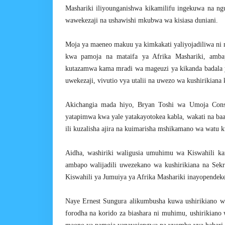
Mashariki iliyounganishwa kikamilifu ingekuwa na n
wawekezaji na ushawishi mkubwa wa kisiasa duniani.
Moja ya maeneo makuu ya kimkakati yaliyojadiliwa ni 
kwa pamoja na mataifa ya Afrika Mashariki, amba
kutazamwa kama mradi wa mageuzi ya kikanda badala ya
uwekezaji, vivutio vya utalii na uwezo wa kushirikian
Akichangia mada hiyo, Bryan Toshi wa Umoja Cons
yatapimwa kwa yale yatakayotokea kabla, wakati na baa
ili kuzalisha ajira na kuimarisha mshikamano wa watu 
Aidha, washiriki waligusia umuhimu wa Kiswahili k
ambapo walijadili uwezekano wa kushirikiana na Sekre
Kiswahili ya Jumuiya ya Afrika Mashariki inayopendeke
Naye Ernest Sungura alikumbusha kuwa ushirikiano 
forodha na korido za biashara ni muhimu, ushirikiano