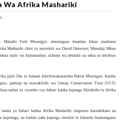
a Wa Afrika Mashariki
I,
li Mstaafu Fred Mwesigye, ametangaza kuandaa kikao maalumu
frika Mashariki chini ya uenyekiti wa David Omwoyo, Mtendaji Mkuu
eleza utalii wa kiutamaduni, uchumi wa ubunifu na sekta ya michezo
nyika jijini Dar es Salaam kilichowakutanisha Balozi Mwesigye, Katibu
ngura, pamoja na wawakilishi wa Umoja Conservation Trust (UCT)
ina nafasi ya vyombo vya habari katika kujenga Shirikisho la Afrika
 tasnia ya habari katika Afrika Mashariki inapaswa kuondokana na
kujitenga, na badala yake kujenga simulizi la kikanda linaloangazia
.