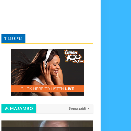
TIMES FM
MAJAMBO
Soma zaidi