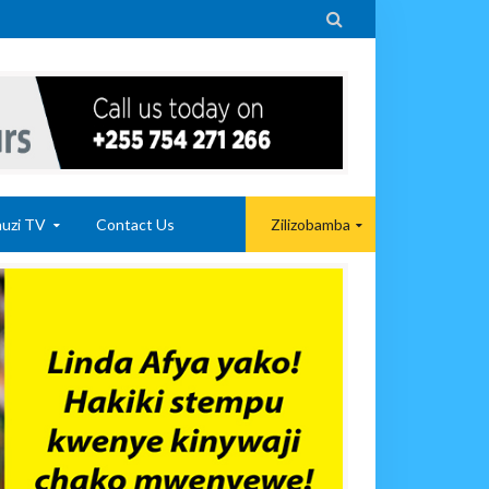

uzi TV
Contact Us
Zilizobamba