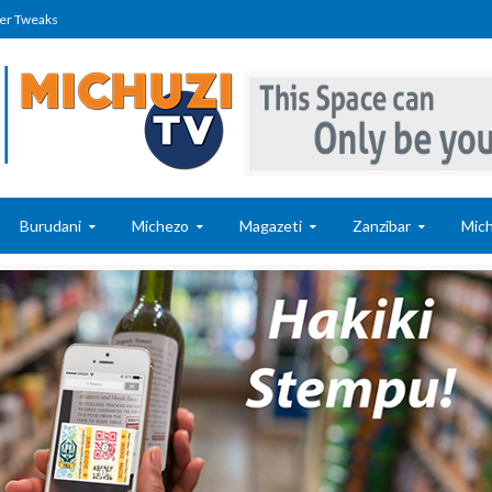
er Tweaks
Burudani
Michezo
Magazeti
Zanzibar
Mich