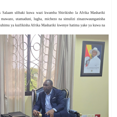
s Salaam ulibaki kuwa wazi kwamba Shirikisho la Afrika Mashariki
tia mawazo, utamaduni, lugha, michezo na simulizi zinazowaunganisha
uhimu ya kuifikisha Afrika Mashariki kwenye hatima yake ya kuwa na