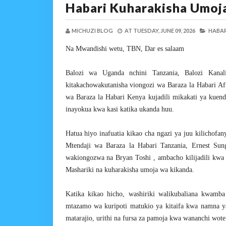
Habari Kuharakisha Umoj
MICHUZI BLOG
AT
TUESDAY, JUNE 09, 2026
HABAR
Na Mwandishi wetu, TBN, Dar es salaam
Balozi wa Uganda nchini Tanzania, Balozi Kana
kitakachowakutanisha viongozi wa Baraza la Habari A
wa Baraza la Habari Kenya kujadili mikakati ya kuend
inayokua kwa kasi katika ukanda huu.
Hatua hiyo inafuatia kikao cha ngazi ya juu kilichofa
Mtendaji wa Baraza la Habari Tanzania, Ernest Su
wakiongozwa na Bryan Toshi , ambacho kilijadili kwa k
Mashariki na kuharakisha umoja wa kikanda.
Katika kikao hicho, washiriki walikubaliana kwamba
mtazamo wa kuripoti matukio ya kitaifa kwa namna ya 
matarajio, urithi na fursa za pamoja kwa wananchi wote