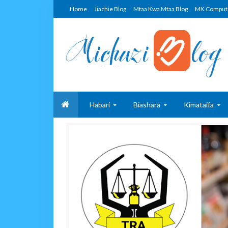
Home
Jiachie Blog
Mtaa Kwa Mtaa Blog
MK Comput
Habari
Biashara
Kimataifa