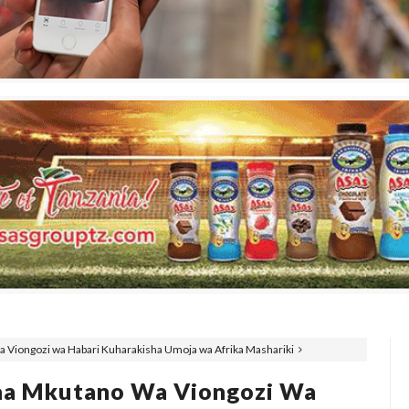
 Viongozi wa Habari Kuharakisha Umoja wa Afrika Mashariki
aa Mkutano Wa Viongozi Wa