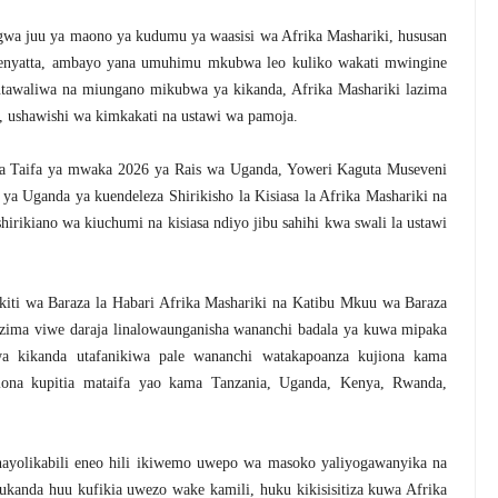
gwa juu ya maono ya kudumu ya waasisi wa Afrika Mashariki, hususan
nyatta, ambayo yana umuhimu mkubwa leo kuliko wakati mwingine
kutawaliwa na miungano mikubwa ya kikanda, Afrika Mashariki lazima
, ushawishi wa kimkakati na ustawi wa pamoja.
ya Taifa ya mwaka 2026 ya Rais wa Uganda, Yoweri Kaguta Museveni
 ya Uganda ya kuendeleza Shirikisho la Kisiasa la Afrika Mashariki na
hirikiano wa kiuchumi na kisiasa ndiyo jibu sahihi kwa swali la ustawi
ti wa Baraza la Habari Afrika Mashariki na Katibu Mkuu wa Baraza
azima viwe daraja linalowaunganisha wananchi badala ya kuwa mipaka
wa kikanda utafanikiwa pale wananchi watakapoanza kujiona kama
ona kupitia mataifa yao kama Tanzania, Uganda, Kenya, Rwanda,
nayolikabili eneo hili ikiwemo uwepo wa masoko yaliyogawanyika na
ukanda huu kufikia uwezo wake kamili, huku kikisisitiza kuwa Afrika