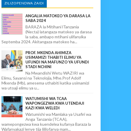
ZILIZOPENDWA ZAIDI
ANGALIA MATOKEO YA DARASA LA
SABA 2024
BARAZA la Mitihani lTanzania
(Necta) latangaza matokeo ya darasa
la saba, ambapo mtihani ulifanyika
Septemba 2024. Akitangaza matokeo ha...
PROF. MKENDA AHIMIZA
USIMAMIZI THABITI ELIMU YA
UFUNDI NA MAFUNZO YA UFUNDI
STADI NCHINI
Na Mwandishi Wetu WAZIRI wa
Elimu, Sayansi na Teknolojia, Mhe.Prof Adolf
Mkenda (Mb), amesema uthabiti katika usimamizi
wa utoaji elimu ya u...
WATUMISHI WA TCAA
WAPONGEZWA KWA UTENDAJI
KAZI KWA WELEDI
Watumishi wa Mamlaka ya Usafiri wa
Anga Tanzania (TCAA),
wamepongezwa kwa kuendelea kufanya Baraza la
Wafanyakazi lenye tija lililofanya mam...