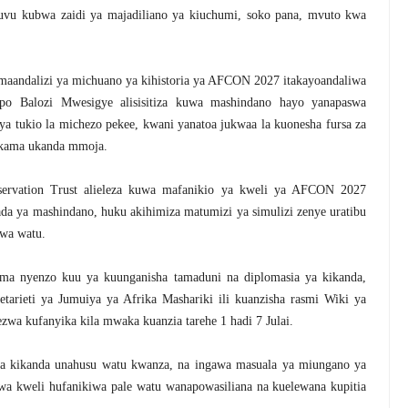
guvu kubwa zaidi ya majadiliano ya kiuchumi, soko pana, mvuto kwa
maandalizi ya michuano ya kihistoria ya AFCON 2027 itakayoandaliwa
po Balozi Mwesigye alisisitiza kuwa mashindano hayo yanapaswa
 tukio la michezo pekee, kwani yanatoa jukwaa la kuonesha fursa za
a kama ukanda mmoja.
ervation Trust alieleza kuwa mafanikio ya kweli ya AFCON 2027
da ya mashindano, huku akihimiza matumizi ya simulizi zenye uratibu
kwa watu.
ama nyenzo kuu ya kuunganisha tamaduni na diplomasia ya kikanda,
tarieti ya Jumuiya ya Afrika Mashariki ili kuanzisha rasmi Wiki ya
zwa kufanyika kila mwaka kuanzia tarehe 1 hadi 7 Julai.
wa kikanda unahusu watu kwanza, na ingawa masuala ya miungano ya
 wa kweli hufanikiwa pale watu wanapowasiliana na kuelewana kupitia