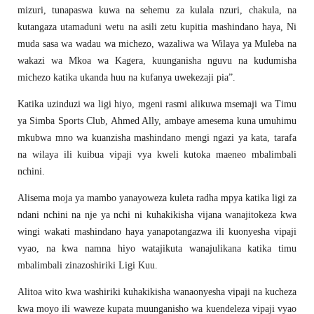
mizuri, tunapaswa kuwa na sehemu za kulala nzuri, chakula, na
kutangaza utamaduni wetu na asili zetu kupitia mashindano haya, Ni
muda sasa wa wadau wa michezo, wazaliwa wa Wilaya ya Muleba na
wakazi wa Mkoa wa Kagera, kuunganisha nguvu na kudumisha
michezo katika ukanda huu na kufanya uwekezaji pia”.
Katika uzinduzi wa ligi hiyo, mgeni rasmi alikuwa msemaji wa Timu
ya Simba Sports Club, Ahmed Ally, ambaye amesema kuna umuhimu
mkubwa mno wa kuanzisha mashindano mengi ngazi ya kata, tarafa
na wilaya ili kuibua vipaji vya kweli kutoka maeneo mbalimbali
nchini.
Alisema moja ya mambo yanayoweza kuleta radha mpya katika ligi za
ndani nchini na nje ya nchi ni kuhakikisha vijana wanajitokeza kwa
wingi wakati mashindano haya yanapotangazwa ili kuonyesha vipaji
vyao, na kwa namna hiyo watajikuta wanajulikana katika timu
mbalimbali zinazoshiriki Ligi Kuu.
Alitoa wito kwa washiriki kuhakikisha wanaonyesha vipaji na kucheza
kwa moyo ili waweze kupata muunganisho wa kuendeleza vipaji vyao