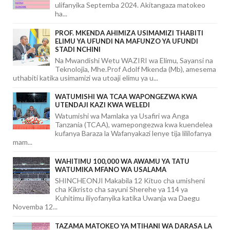
ulifanyika Septemba 2024. Akitangaza matokeo
ha...
PROF. MKENDA AHIMIZA USIMAMIZI THABITI
ELIMU YA UFUNDI NA MAFUNZO YA UFUNDI
STADI NCHINI
Na Mwandishi Wetu WAZIRI wa Elimu, Sayansi na
Teknolojia, Mhe.Prof Adolf Mkenda (Mb), amesema
uthabiti katika usimamizi wa utoaji elimu ya u...
WATUMISHI WA TCAA WAPONGEZWA KWA
UTENDAJI KAZI KWA WELEDI
Watumishi wa Mamlaka ya Usafiri wa Anga
Tanzania (TCAA), wamepongezwa kwa kuendelea
kufanya Baraza la Wafanyakazi lenye tija lililofanya
mam...
WAHITIMU 100,000 WA AWAMU YA TATU
WATUMIKA MFANO WA USALAMA
SHINCHEONJI Makabila 12 Kituo cha umisheni
cha Kikristo cha sayuni Sherehe ya 114 ya
Kuhitimu iliyofanyika katika Uwanja wa Daegu
Novemba 12...
TAZAMA MATOKEO YA MTIHANI WA DARASA LA