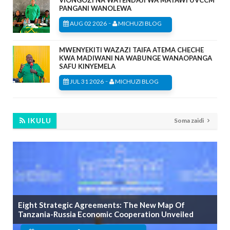
VIONGOZI NA WATENDAJI WA MATAWI UVCCM
PANGANI WANOLEWA
-
AUG 02 2026
MICHUZI BLOG
MWENYEKITI WAZAZI TAIFA ATEMA CHECHE
KWA MADIWANI NA WABUNGE WANAOPANGA
SAFU KINYEMELA
-
JUL 31 2026
MICHUZI BLOG
IKULU
Soma zaidi
Eight Strategic Agreements: The New Map Of
Tanzania-Russia Economic Cooperation Unveiled