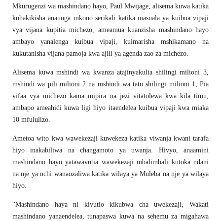
Mkurugenzi wa mashindano hayo, Paul Mwijage, alisema kuwa katika
kuhakikisha anaunga mkono serikali katika masuala ya kuibua vipaji
vya vijana kupitia michezo, ameamua kuanzisha mashindano hayo
ambayo yanalenga kuibua vipaji, kuimarisha mshikamano na
kukutanisha vijana pamoja kwa ajili ya agenda zao za michezo.
Alisema kuwa mshindi wa kwanza atajinyakulia shilingi milioni 3,
mshindi wa pili milioni 2 na mshindi wa tatu shilingi milioni 1, Pia
vifaa vya michezo kama mipira na jezi vitatolewa kwa kila timu,
ambapo ameahidi kuwa ligi hiyo itaendelea kuibua vipaji kwa miaka
10 mfululizo.
Ametoa wito kwa wawekezaji kuwekeza katika viwanja kwani tarafa
hiyo inakabiliwa na changamoto ya uwanja. Hivyo, anaamini
mashindano hayo yatawavutia wawekezaji mbalimbali kutoka ndani
na nje ya nchi wanaozaliwa katika wilaya ya Muleba na nje ya wilaya
hiyo.
“Mashindano haya ni kivutio kikubwa cha uwekezaji, Wakati
mashindano yanaendelea, tunapaswa kuwa na sehemu za migahawa