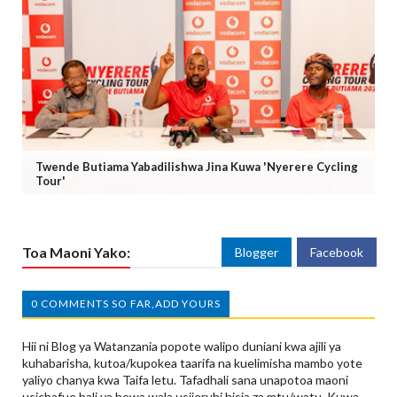
Twende Butiama Yabadilishwa Jina Kuwa 'Nyerere Cycling
Tour'
Toa Maoni Yako:
Blogger
Facebook
0 COMMENTS SO FAR,ADD YOURS
Hii ni Blog ya Watanzania popote walipo duniani kwa ajili ya
kuhabarisha, kutoa/kupokea taarifa na kuelimisha mambo yote
yaliyo chanya kwa Taifa letu. Tafadhali sana unapotoa maoni
usichafue hali ya hewa wala usijeruhi hisia za mtu/watu. Kuwa