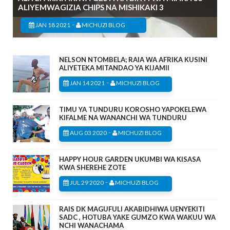
ALIYEMWAGIZIA CHIPS NA MISHIKAKI 3
-
JAN 18 2021
MICHUZI BLOG
NELSON NTOMBELA; RAIA WA AFRIKA KUSINI
ALIYETEKA MITANDAO YA KIJAMII
-
JAN 14 2021
MICHUZI BLOG
TIMU YA TUNDURU KOROSHO YAPOKELEWA
KIFALME NA WANANCHI WA TUNDURU
-
AUG 03 2020
MICHUZI BLOG
HAPPY HOUR GARDEN UKUMBI WA KISASA
KWA SHEREHE ZOTE
-
JUL 29 2020
MICHUZI BLOG
RAIS DK MAGUFULI AKABIDHIWA UENYEKITI
SADC , HOTUBA YAKE GUMZO KWA WAKUU WA
NCHI WANACHAMA