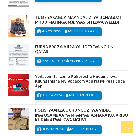
TUME YAKAGUA MAANDALIZI YA UCHAGUZI
MKUU MAFINGA MJI, WASISITIZWA WELEDI
-
SEP 22 2025
MICHUZI BLOG
FURSA 800 ZA AJIRA YA UDEREVA NCHINI
QATAR
-
MAY 16 2025
MICHUZI BLOG
Vodacom Tanzania Kuboresha Huduma Kwa
Kuunganisha My Vodacom App Na M-Pesa Supa
App
-
DEC 14 2024
MICHUZI BLOG
POLISI YAANZA UCHUNGUZI WA VIDEO
INAYOSAMBAA YA MFANYABIASHARA KUJARIBU
KUKAMATWA KWA NGUVU
-
NOV 13 2024
MICHUZI BLOG