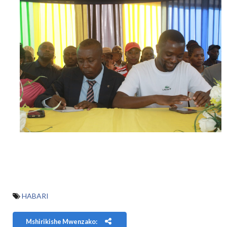
HABARI
Mshirikishe Mwenzako: