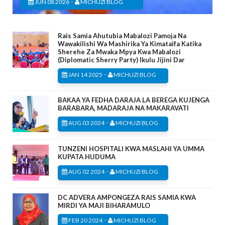
-
JUN 08 2026
MICHUZI BLOG
Rais Samia Ahutubia Mabalozi Pamoja Na
Wawakilishi Wa Mashirika Ya Kimataifa Katika
Sherehe Za Mwaka Mpya Kwa Mabalozi
(Diplomatic Sherry Party) Ikulu Jijini Dar
-
JAN 14 2025
MICHUZI BLOG
BAKAA YA FEDHA DARAJA LA BEREGA KUJENGA
BARABARA, MADARAJA NA MAKARAVATI
-
AUG 03 2024
MICHUZI BLOG
TUNZENI HOSPITALI KWA MASLAHI YA UMMA
KUPATA HUDUMA
-
AUG 02 2024
MICHUZI BLOG
DC ADVERA AMPONGEZA RAIS SAMIA KWA
MIRDI YA MAJI BIHARAMULO
-
FEB 20 2024
MICHUZI BLOG