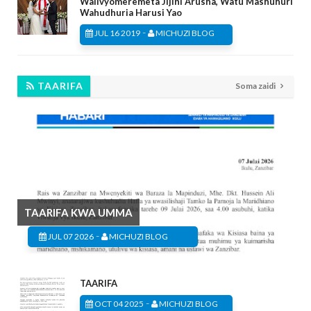
Walivyomeremeta Jijini Arusha, Watu Mashuhuri
Wahudhuria Harusi Yao
-
JUL 16 2019
MICHUZI BLOG
TAARIFA
Soma zaidi
TAARIFA KWA UMMA
-
JUL 07 2026
MICHUZI BLOG
TAARIFA
-
OCT 04 2025
MICHUZI BLOG