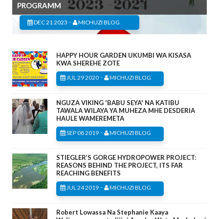
PROGRAMM
-
DEC 21 2023
MICHUZI BLOG
HAPPY HOUR GARDEN UKUMBI WA KISASA
KWA SHEREHE ZOTE
-
JUL 29 2020
MICHUZI BLOG
NGUZA VIKING 'BABU SEYA' NA KATIBU
TAWALA WILAYA YA MUHEZA MHE DESDERIA
HAULE WAMEREMETA
-
SEP 08 2019
MICHUZI BLOG
STIEGLER’S GORGE HYDROPOWER PROJECT:
REASONS BEHIND THE PROJECT, ITS FAR
REACHING BENEFITS
-
JUL 24 2019
MICHUZI BLOG
Robert Lowassa Na Stephanie Kaaya