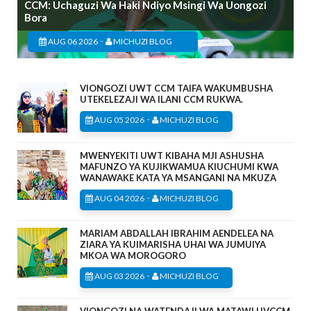
CCM: Uchaguzi Wa Haki Ndiyo Msingi Wa Uongozi
Bora
-
AUG 06 2026
MICHUZI BLOG
VIONGOZI UWT CCM TAIFA WAKUMBUSHA
UTEKELEZAJI WA ILANI CCM RUKWA.
-
AUG 05 2026
MICHUZI BLOG
MWENYEKITI UWT KIBAHA MJI ASHUSHA
MAFUNZO YA KUJIKWAMUA KIUCHUMI KWA
WANAWAKE KATA YA MSANGANI NA MKUZA
-
AUG 04 2026
MICHUZI BLOG
MARIAM ABDALLAH IBRAHIM AENDELEA NA
ZIARA YA KUIMARISHA UHAI WA JUMUIYA
MKOA WA MOROGORO
-
AUG 03 2026
MICHUZI BLOG