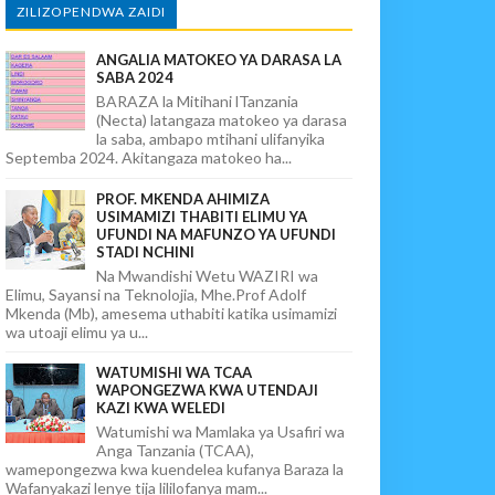
ZILIZOPENDWA ZAIDI
ANGALIA MATOKEO YA DARASA LA
SABA 2024
BARAZA la Mitihani lTanzania
(Necta) latangaza matokeo ya darasa
la saba, ambapo mtihani ulifanyika
Septemba 2024. Akitangaza matokeo ha...
PROF. MKENDA AHIMIZA
USIMAMIZI THABITI ELIMU YA
UFUNDI NA MAFUNZO YA UFUNDI
STADI NCHINI
Na Mwandishi Wetu WAZIRI wa
Elimu, Sayansi na Teknolojia, Mhe.Prof Adolf
Mkenda (Mb), amesema uthabiti katika usimamizi
wa utoaji elimu ya u...
WATUMISHI WA TCAA
WAPONGEZWA KWA UTENDAJI
KAZI KWA WELEDI
Watumishi wa Mamlaka ya Usafiri wa
Anga Tanzania (TCAA),
wamepongezwa kwa kuendelea kufanya Baraza la
Wafanyakazi lenye tija lililofanya mam...