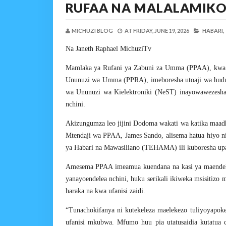
RUFAA NA MALALAMIKO 
MICHUZI BLOG
AT
FRIDAY, JUNE 19, 2026
HABARI,
Na Janeth Raphael MichuziTv
Mamlaka ya Rufani ya Zabuni za Umma (PPAA), kwa k
Ununuzi wa Umma (PPRA), imeboresha utoaji wa hudu
wa Ununuzi wa Kielektroniki (NeST) inayowawezesha 
nchini.
Akizungumza leo jijini Dodoma wakati wa katika maa
Mtendaji wa PPAA, James Sando, alisema hatua hiyo ni
ya Habari na Mawasiliano (TEHAMA) ili kuboresha up
Amesema PPAA imeamua kuendana na kasi ya maendeleo 
yanayoendelea nchini, huku serikali ikiweka msisitizo
haraka na kwa ufanisi zaidi.
“Tunachokifanya ni kutekeleza maelekezo tuliyoyapok
ufanisi mkubwa. Mfumo huu pia utatusaidia kutatua 