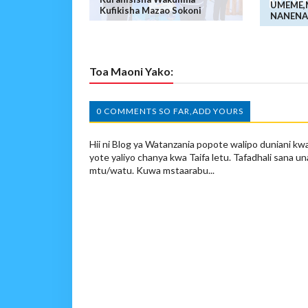
UMEME,
Kufikisha Mazao Sokoni
NANENA
Toa Maoni Yako:
0 COMMENTS SO FAR,ADD YOURS
Hii ni Blog ya Watanzania popote walipo duniani kwa
yote yaliyo chanya kwa Taifa letu. Tafadhali sana un
mtu/watu. Kuwa mstaarabu...