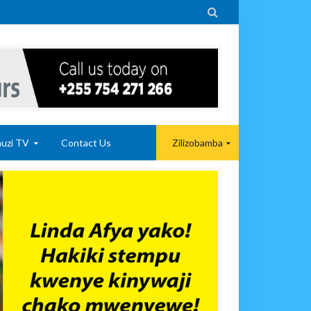

uzi TV
Contact Us
Zilizobamba