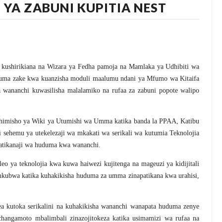
YA ZABUNI KUPITIA NEST
ushirikiana na Wizara ya Fedha pamoja na Mamlaka ya Udhibiti wa
ma zake kwa kuanzisha moduli maalumu ndani ya Mfumo wa Kitaifa
wananchi kuwasilisha malalamiko na rufaa za zabuni popote walipo
dhimisho ya Wiki ya Utumishi wa Umma katika banda la PPAA, Katibu
 sehemu ya utekelezaji wa mkakati wa serikali wa kutumia Teknolojia
atikanaji wa huduma kwa wananchi.
ya teknolojia kwa kuwa haiwezi kujitenga na mageuzi ya kidijitali
 mkubwa katika kuhakikisha huduma za umma zinapatikana kwa urahisi,
ea kutoka serikalini na kuhakikisha wananchi wanapata huduma zenye
changamoto mbalimbali zinazojitokeza katika usimamizi wa rufaa na