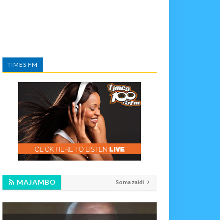
TIMES FM
MAJAMBO
Soma zaidi