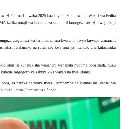
mwezi Februari mwaka 2025 baada ya kuzinduliwa na Waziri wa Fedha
A katika utoaji wa huduma za umma ili kuongeza uwazi, uwajibikaji
guza utegemezi wa taratibu za ana kwa ana, hivyo kuwapa wananchi
ilisha malalamiko na rufaa zao kwa njia ya mtandao bila kulazimika
dijitali ili kuhakikisha wananchi wanapata huduma bora zaidi, huku
 kutatua migogoro ya zabuni kwa wakati na kwa ufanisi.
 bora, za haraka na zenye uwazi, sambamba na kuimarisha utatuzi wa
abuni za umma,” amesisitiza Sando.