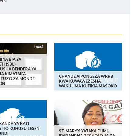
ers.
 YA BIA YA
TI (SBL)
RUSHA BENDERA YA
A KIMATAIFA
CHANDE AIPONGEZA WRRB
A TUZO ZA MONDE
KWA KUWAWEZESHA
ION
WAKULIMA KUFIKIA MASOKO
KANDA YA KATI
WITO KUHUSU LESENI
ST. MARY’S YATAKA ELIMU
UNDI
IENDANE NA TEKNOLOJIA ZA