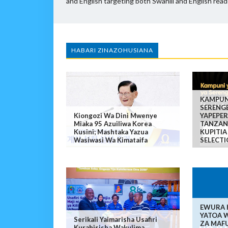
and English targeting both Swahili and English read
HABARI ZINAZOHUSIANA
KAMPUNI
SERENGE
Kiongozi Wa Dini Mwenye
YAPEPE
Miaka 95 Azuiliwa Korea
TANZANI
Kusini; Mashtaka Yazua
KUPITI
Wasiwasi Wa Kimataifa
SELECT
EWURA 
YATOA 
Serikali Yaimarisha Usafiri
ZA MAF
Kurahisisha Wakulima