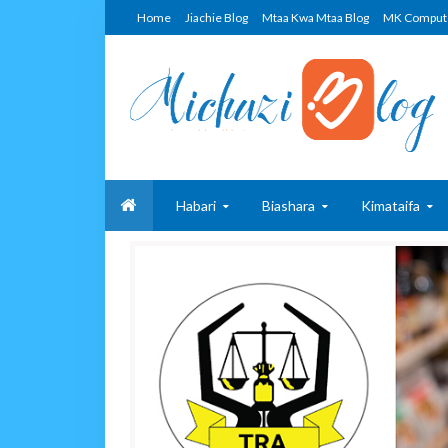
Home
Jiachie Blog
Mtaa Kwa Mtaa Blog
MK Comput
Habari
Biashara
Kimataifa