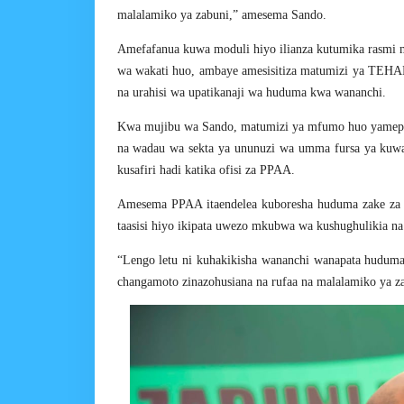
malalamiko ya zabuni,” amesema Sando.
Amefafanua kuwa moduli hiyo ilianza kutumika rasmi 
wa wakati huo, ambaye amesisitiza matumizi ya TEHAM
na urahisi wa upatikanaji wa huduma kwa wananchi.
Kwa mujibu wa Sando, matumizi ya mfumo huo yamepun
na wadau wa sekta ya ununuzi wa umma fursa ya kuwas
kusafiri hadi katika ofisi za PPAA.
Amesema PPAA itaendelea kuboresha huduma zake za ki
taasisi hiyo ikipata uwezo mkubwa wa kushughulikia na
“Lengo letu ni kuhakikisha wananchi wanapata huduma
changamoto zinazohusiana na rufaa na malalamiko ya z