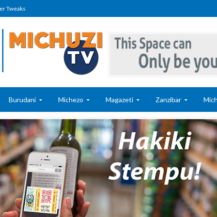
er Tweaks
Burudani
Michezo
Magazeti
Zanzibar
Mich