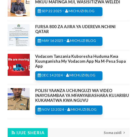
MKUU MAFINGA MJI, WASISITIZWA WELEDI
-
SEP 22 2025
MICHUZI BLOG
FURSA 800 ZA AJIRA YA UDEREVA NCHINI
QATAR
-
MAY 16 2025
MICHUZI BLOG
Vodacom Tanzania Kuboresha Huduma Kwa
Kuunganisha My Vodacom App Na M-Pesa Supa
App
-
DEC 14 2024
MICHUZI BLOG
POLISI YAANZA UCHUNGUZI WA VIDEO
INAYOSAMBAA YA MFANYABIASHARA KUJARIBU
KUKAMATWA KWA NGUVU
-
NOV 13 2024
MICHUZI BLOG
IJUE SHERIA
Soma zaidi