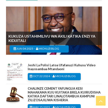
KUKUZA USTAHIMILIVU WA AKILI KATIKA ENZI YA
KIDIJITALI
-
JUN 04 2025
MICHUZI BLOG
Jeshi La Polisi Latoa Ufafanuzi Kuhusu Video
Inayosambaa Mtandaoni
-
OCT 22 2024
MICHUZI BLOG
CHALINZE CEMENT YAFUNGUA KESI
MAHAKAMA KUU KUITAKA BRELA KUIRUDISHA
KATIKA DAFTARI LINALOTAMBUA KAMPUNI
ZILIZOSAJILIWA KISHERIA
-
MAY 15 2023
MICHUZI BLOG