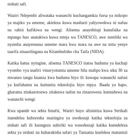
nishati safi.
Waziri Ndejembi aliwataka wananchi kuchangamkia fursa ya mikopo
ya majiko ya umeme, akieleza kuwa masharti yaliyowekwa ni nafuu
na rahisi kufikiwa na wengi. Alisema anayehitaji kunufaika na
mpango huo anatakiwa kuwa mteja wa TANESCO, awe mmiliki wa
nyumba anayenunua umeme mara kwa mara na awe na mita yenye
taarifa zinazolingana na Kitambulisho cha Taifa (NIDA).
Katika hatua nyingine, alisema TANESCO itatoa huduma ya kuchaji
vyombo vya usafiri vinavyotumia umeme bila malipo kwa siku 30 za
mwanzo tangu kuanza kwa huduma hiyo ili kuwapa wananchi nafasi
ya kuifahamu na kuitumia teknolojia hiyo mpya. Baada ya hapo,
gharama zitakazotozwa zitakuwa nafuu na zinazoweza kumuduwa na
wananchi wengi.
Kwa upande wa sekta binafsi, Waziri huyo alisisitiza kuwa Serikali
itaendelea kuboresha mazingira ya uwekezaji katika teknolojia za
nishati safi ili kuongeza ushiriki wa wawekezaji katika kuendeleza
sekta ya nishati na kuharakisha safari ya Tanzania kuelekea matumizi