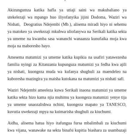
Akizungumza katika hafla ya utiaji saini wa makubaliano ya
utekelezaji wa mpango huo iliyofanyika jijini Dodoma, Waziri wa
Nishati, Deogratius Ndejembi (Mb.), alisema miradi hiyo ni sehemu
ya matokeo ya uwekezaji mkubwa uliofanywa na Serikali katika sekta
ya umeme na kwamba sasa wananchi wanaanza kunufaika moja kwa
moja na maboresho hayo.
Amesema matumizi ya umeme katika kupikia na usafiri yatawezesha
familia nyingi za Kitanzania kupunguza matumizi ya fedha kwa ajili
ya nishati, kuongeza muda wa kufanya shughuli za maendeleo na
kuboresha mazingira ya maisha kutokana na matumizi ya nishati safi.
Waziri Ndejembi ameeleza kuwa Serikali inaona matumizi ya umeme
katika sekta hizo kama njia muhimu ya kuongeza matumizi yenye tija
ya umeme unaozalishwa nchini, kuongeza mapato ya TANESCO,
kuvutia uwekezaji mpya na kuimarisha shughuli za kiuchumi.
Aidha, alisema hatua hiyo itafungua fursa mbalimbali za kiuchumi
kwa vijana, wanawake na sekta binafsi kupitia biashara za usambazaji