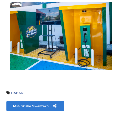
HABARI
Mshirikishe Mwenzako: