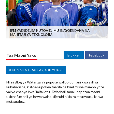
IFM YAENDELEA KUTOA ELIMU INAYOENDANA NA
MAHITAJI YA TEKNOLOJIA
Toa Maoni Yako:
Blogger
Facebook
0 COMMENTS SO FAR,ADD YOURS
Hii ni Blog ya Watanzania popote walipo duniani kwa ajili ya
kuhabarisha, kutoa/kupokea taarifa na kuelimisha mambo yote
yaliyo chanya kwa Taifa letu. Tafadhali sana unapotoa maoni
usichafue hali ya hewa wala usijeruhi hisia za mtu/watu. Kuwa
mstaarabu...