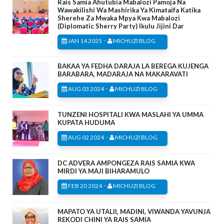
Rais Samia Ahutubia Mabalozi Pamoja Na
Wawakilishi Wa Mashirika Ya Kimataifa Katika
Sherehe Za Mwaka Mpya Kwa Mabalozi
(Diplomatic Sherry Party) Ikulu Jijini Dar
-
JAN 14 2025
MICHUZI BLOG
BAKAA YA FEDHA DARAJA LA BEREGA KUJENGA
BARABARA, MADARAJA NA MAKARAVATI
-
AUG 03 2024
MICHUZI BLOG
TUNZENI HOSPITALI KWA MASLAHI YA UMMA
KUPATA HUDUMA
-
AUG 02 2024
MICHUZI BLOG
DC ADVERA AMPONGEZA RAIS SAMIA KWA
MIRDI YA MAJI BIHARAMULO
-
FEB 20 2024
MICHUZI BLOG
MAPATO YA UTALII, MADINI, VIWANDA YAVUNJA
REKODI CHINI YA RAIS SAMIA