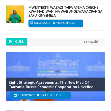
MWENYEKITI WAZAZI TAIFA ATEMA CHECHE
KWA MADIWANI NA WABUNGE WANAOPANGA
SAFU KINYEMELA
-
JUL 31 2026
MICHUZI BLOG
IKULU
Soma zaidi
Eight Strategic Agreements: The New Map Of
Tanzania-Russia Economic Cooperation Unveiled
-
JUN 08 2026
MICHUZI BLOG