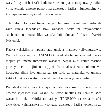
wa vifaa vya nishati safi, huduma za teknolojia, matengenezo ya vifaa
vinavyotumia umeme pamoja na uwekezaji katika miundombinu ya
kuchajia vyombo vya usafiri vya umeme.
"Hii ndiyo Tanzania tunayoijenga, Tanzania inayotumia rasilimali
zake kuleta maendeleo kwa wananchi wake na inayokwenda
sambamba na mabadiliko ya teknolojia duniani," alisema Waziri
Ndejembi.
Katika kuhakikisha mpango huo unaleta matokeo yaliyokusudiwa,
Waziri huyo aliiagiza TANESCO kuhakikisha huduma ya mikopo ya
majiko ya umeme inawafikia wananchi wengi zaidi katika maeneo
yote ya nchi, mijini na vijijini, huku akisisitiza umuhimu wa
kuongeza elimu kwa umma kuhusu faida za matumizi ya umeme
katika kupikia na matumizi sahihi ya vifaa vinavyookoa nishati.
Pia alitaka vituo vya kuchajia vyombo vya usafiri vinavyotumia
umeme vijengwe kwa wakati na kutoa huduma za uhakika kwa
wananchi, huku ushirikiano kati ya TANESCO na sekta binafsi
ukiendelea kuimarishwa ili kuongeza uwekezaji katika teknolojia za