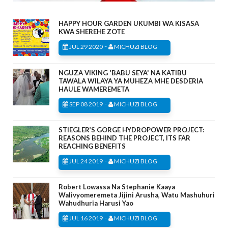
HAPPY HOUR GARDEN UKUMBI WA KISASA
KWA SHEREHE ZOTE
-
JUL 29 2020
MICHUZI BLOG
NGUZA VIKING 'BABU SEYA' NA KATIBU
TAWALA WILAYA YA MUHEZA MHE DESDERIA
HAULE WAMEREMETA
-
SEP 08 2019
MICHUZI BLOG
STIEGLER’S GORGE HYDROPOWER PROJECT:
REASONS BEHIND THE PROJECT, ITS FAR
REACHING BENEFITS
-
JUL 24 2019
MICHUZI BLOG
Robert Lowassa Na Stephanie Kaaya
Walivyomeremeta Jijini Arusha, Watu Mashuhuri
Wahudhuria Harusi Yao
-
JUL 16 2019
MICHUZI BLOG