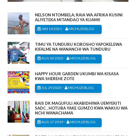
NELSON NTOMBELA; RAIA WA AFRIKA KUSINI
ALIYETEKA MITANDAO YA KIJAMII
-
JAN 14 2021
MICHUZI BLOG
TIMU YA TUNDURU KOROSHO YAPOKELEWA
KIFALME NA WANANCHI WA TUNDURU
-
AUG 03 2020
MICHUZI BLOG
HAPPY HOUR GARDEN UKUMBI WA KISASA
KWA SHEREHE ZOTE
-
JUL 29 2020
MICHUZI BLOG
RAIS DK MAGUFULI AKABIDHIWA UENYEKITI
SADC , HOTUBA YAKE GUMZO KWA WAKUU WA
NCHI WANACHAMA
-
AUG 17 2019
MICHUZI BLOG