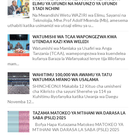
ELIMU YA UFUNDI NA MAFUNZO YA UFUNDI
STADI NCHINI
Na Mwandishi Wetu WAZIRI wa Elimu, Sayansi na
Teknolojia, Mhe.Prof Adolf Mkenda (Mb), amesema
uthabiti katika usimamizi wa utoaji elimu ya u...
WATUMISHI WA TCAA WAPONGEZWA KWA
UTENDAJI KAZI KWA WELEDI
Watumishi wa Mamlaka ya Usafiri wa Anga
Tanzania (TCAA), wamepongezwa kwa kuendelea
kufanya Baraza la Wafanyakazi lenye tija lililofanya
mam...
WAHITIMU 100,000 WA AWAMU YA TATU
WATUMIKA MFANO WA USALAMA
SHINCHEONJI Makabila 12 Kituo cha umisheni
cha Kikristo cha sayuni Sherehe ya 114 ya
Kuhitimu iliyofanyika katika Uwanja wa Daegu
Novemba 12...
TAZAMA MATOKEO YA MTIHANI WA DARASA LA
SABA (PSLE) 2025
Bofya Hapa Kutazama Matokeo MATOKEO YA
MTIHANI WA DARASA LA SABA (PSLE) 2025