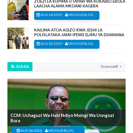
ZOEZI LA KUPIMA UTAYARI WA KUKABILI EBOLA
LAACHA ALAMA MKOANI KAGERA
-
AUG 04 2019
MICHUZI BLOG
KAILIMA ATOA AGIZO KWA JESHI LA
POLISI,ATAKA JAMII IPEWE ELIMU YA DHAMANA
-
AUG 02 2019
MICHUZI BLOG
SIASA
Soma zaidi
CCM: Uchaguzi Wa Haki Ndiyo Msingi Wa Uongozi
Bora
-
AUG 06 2026
MICHUZI BLOG