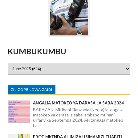
KUMBUKUMBU
ZILIZOPENDWA ZAIDI
ANGALIA MATOKEO YA DARASA LA SABA 2024
BARAZA la Mitihani lTanzania (Necta) latangaza
matokeo ya darasa la saba, ambapo mtihani
ulifanyika Septemba 2024. Akitangaza matokeo
ha...
PROF. MKENDA AHIMIZA USIMAMIZI THABITI