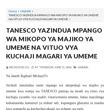
Home
HABARI
TANESCO YAZINDUA MPANGO WA MIKOPO YA MAJIKO YA UMEME
NA VITUO VYA KUCHAJI MAGARI YA UMEME
TANESCO YAZINDUA MPANGO
WA MIKOPO YA MAJIKO YA
UMEME NA VITUO VYA
KUCHAJI MAGARI YA UMEME
MICHUZI BLOG
AT
THURSDAY, JUNE 11, 2026
HABARI,
Na Janeth Raphael MichuziTv
Serikali imezindua rasmi mpango wa ukopeshaji wa majiko ya
umeme kwa wateja wa TANESCO pamoja na mradi wa vituo vya
kuchajia vyombo vya usafiri vinavyotumia umeme, hatua inayolenga
kuhamasisha matumizi ya nishati safi, kupunguza gharama za maisha
kwa wananchi na kuchochea ukuaji wa uchumi wa taifa.