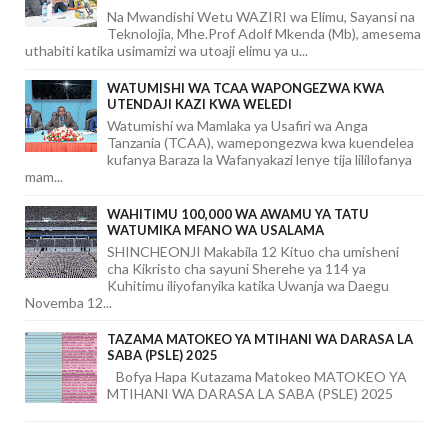
Na Mwandishi Wetu WAZIRI wa Elimu, Sayansi na
Teknolojia, Mhe.Prof Adolf Mkenda (Mb), amesema
uthabiti katika usimamizi wa utoaji elimu ya u...
WATUMISHI WA TCAA WAPONGEZWA KWA
UTENDAJI KAZI KWA WELEDI
Watumishi wa Mamlaka ya Usafiri wa Anga
Tanzania (TCAA), wamepongezwa kwa kuendelea
kufanya Baraza la Wafanyakazi lenye tija lililofanya
mam...
WAHITIMU 100,000 WA AWAMU YA TATU
WATUMIKA MFANO WA USALAMA
SHINCHEONJI Makabila 12 Kituo cha umisheni
cha Kikristo cha sayuni Sherehe ya 114 ya
Kuhitimu iliyofanyika katika Uwanja wa Daegu
Novemba 12...
TAZAMA MATOKEO YA MTIHANI WA DARASA LA
SABA (PSLE) 2025
Bofya Hapa Kutazama Matokeo MATOKEO YA
MTIHANI WA DARASA LA SABA (PSLE) 2025