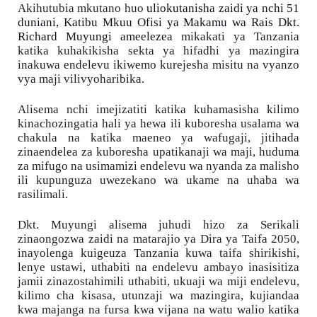
Akihutubia mkutano huo 
uliokutanisha zaidi ya nchi 51 
duniani, Katibu Mkuu Ofisi ya Makamu wa Rais Dkt. 
Richard Muyungi ameelezea
 mikakati ya Tanzania 
katika kuhakikisha sekta ya hifadhi ya mazingira 
inakuwa endelevu ikiwemo kurejesha misitu na vyanzo 
vya maji vilivyoharibika.
Alisema nchi imejizatiti katika kuhamasisha kilimo 
kinachozingatia hali ya hewa ili kuboresha usalama wa 
chakula na katika maeneo ya wafugaji, jitihada 
zinaendelea za kuboresha upatikanaji wa maji, huduma 
za mifugo na usimamizi endelevu wa nyanda za malisho 
ili kupunguza uwezekano wa ukame na uhaba wa 
rasilimali. 
Dkt. Muyungi alisema juhudi hizo za Serikali 
zinaongozwa zaidi na matarajio ya Dira ya Taifa 2050, 
inayolenga kuigeuza Tanzania kuwa taifa shirikishi, 
lenye ustawi, uthabiti na endelevu ambayo inasisitiza 
jamii zinazostahimili uthabiti, ukuaji wa miji endelevu, 
kilimo cha kisasa, utunzaji wa mazingira, kujiandaa 
kwa majanga na fursa kwa vijana na watu walio katika 