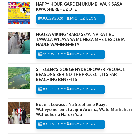
HAPPY HOUR GARDEN UKUMBI WA KISASA
KWA SHEREHE ZOTE
-
JUL 29 2020
MICHUZI BLOG
NGUZA VIKING 'BABU SEYA' NA KATIBU
TAWALA WILAYA YA MUHEZA MHE DESDERIA
HAULE WAMEREMETA
-
SEP 08 2019
MICHUZI BLOG
STIEGLER’S GORGE HYDROPOWER PROJECT:
REASONS BEHIND THE PROJECT, ITS FAR
REACHING BENEFITS
-
JUL 24 2019
MICHUZI BLOG
Robert Lowassa Na Stephanie Kaaya
Walivyomeremeta Jijini Arusha, Watu Mashuhuri
Wahudhuria Harusi Yao
-
JUL 16 2019
MICHUZI BLOG