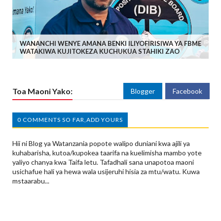
WANANCHI WENYE AMANA BENKI ILIYOFIRISIWA YA FBME
WATAKIWA KUJITOKEZA KUCHUKUA STAHIKI ZAO
Toa Maoni Yako:
Blogger
Facebook
0 COMMENTS SO FAR,ADD YOURS
Hii ni Blog ya Watanzania popote walipo duniani kwa ajili ya
kuhabarisha, kutoa/kupokea taarifa na kuelimisha mambo yote
yaliyo chanya kwa Taifa letu. Tafadhali sana unapotoa maoni
usichafue hali ya hewa wala usijeruhi hisia za mtu/watu. Kuwa
mstaarabu...