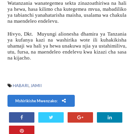
Watanzania wanategemea sekta zinazoathiriwa na hali 
ya hewa, hasa kilimo cha kutegemea mvua, mabadiliko 
ya tabianchi yanahatarisha maisha, usalama wa chakula 
na maendeleo endelevu.
Hivyo, Dkt.  Muyungi alionesha dhamira ya Tanzania 
ya kufanya kazi na washirika wote ili kuhakikisha 
uhamaji wa hali ya hewa unakuwa njia ya ustahimilivu, 
utu, fursa, na maendeleo endelevu kwa kizazi cha sasa 
na kijacho.
HABARI
,
JAMII
Mshirikishe Mwenzako: