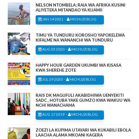
NELSON NTOMBELA; RAIA WA AFRIKA KUSINI
ALIYETEKA MITANDAO YA KIJAMII
-
JAN 14 2021
MICHUZI BLOG
TIMU YA TUNDURU KOROSHO YAPOKELEWA
KIFALME NA WANANCHI WA TUNDURU
-
AUG 03 2020
MICHUZI BLOG
HAPPY HOUR GARDEN UKUMBI WA KISASA
KWA SHEREHE ZOTE
-
JUL 29 2020
MICHUZI BLOG
RAIS DK MAGUFULI AKABIDHIWA UENYEKITI
SADC , HOTUBA YAKE GUMZO KWA WAKUU WA
NCHI WANACHAMA
-
AUG 17 2019
MICHUZI BLOG
ZOEZI LA KUPIMA UTAYARI WA KUKABILI EBOLA
LAACHA ALAMA MKOANI KAGERA