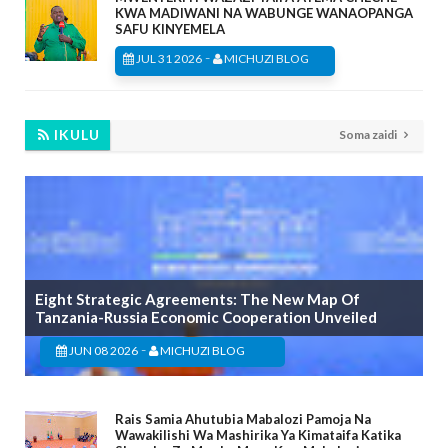
KWA MADIWANI NA WABUNGE WANAOPANGA
SAFU KINYEMELA
-
JUL 31 2026
MICHUZI BLOG
IKULU
Soma zaidi
Eight Strategic Agreements: The New Map Of
Tanzania-Russia Economic Cooperation Unveiled
-
JUN 08 2026
MICHUZI BLOG
Rais Samia Ahutubia Mabalozi Pamoja Na
Wawakilishi Wa Mashirika Ya Kimataifa Katika