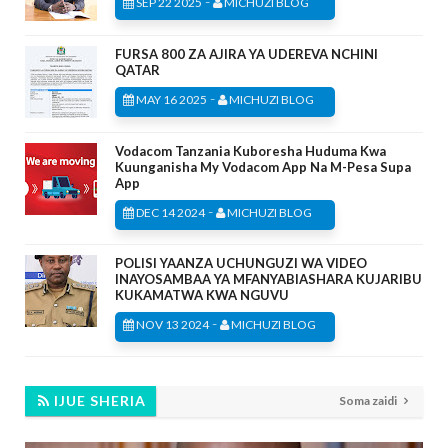
-
SEP 22 2025
MICHUZI BLOG
FURSA 800 ZA AJIRA YA UDEREVA NCHINI
QATAR
-
MAY 16 2025
MICHUZI BLOG
Vodacom Tanzania Kuboresha Huduma Kwa
Kuunganisha My Vodacom App Na M-Pesa Supa
App
-
DEC 14 2024
MICHUZI BLOG
POLISI YAANZA UCHUNGUZI WA VIDEO
INAYOSAMBAA YA MFANYABIASHARA KUJARIBU
KUKAMATWA KWA NGUVU
-
NOV 13 2024
MICHUZI BLOG
IJUE SHERIA
Soma zaidi