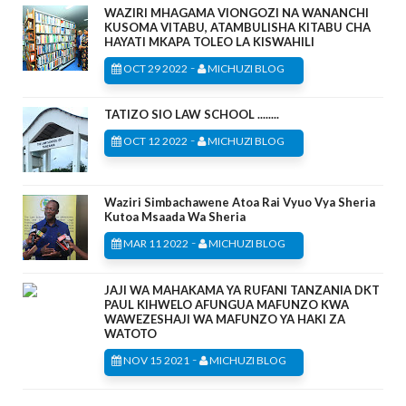
WAZIRI MHAGAMA VIONGOZI NA WANANCHI
KUSOMA VITABU, ATAMBULISHA KITABU CHA
HAYATI MKAPA TOLEO LA KISWAHILI
-
OCT 29 2022
MICHUZI BLOG
TATIZO SIO LAW SCHOOL ........
-
OCT 12 2022
MICHUZI BLOG
Waziri Simbachawene Atoa Rai Vyuo Vya Sheria
Kutoa Msaada Wa Sheria
-
MAR 11 2022
MICHUZI BLOG
JAJI WA MAHAKAMA YA RUFANI TANZANIA DKT
PAUL KIHWELO AFUNGUA MAFUNZO KWA
WAWEZESHAJI WA MAFUNZO YA HAKI ZA
WATOTO
-
NOV 15 2021
MICHUZI BLOG