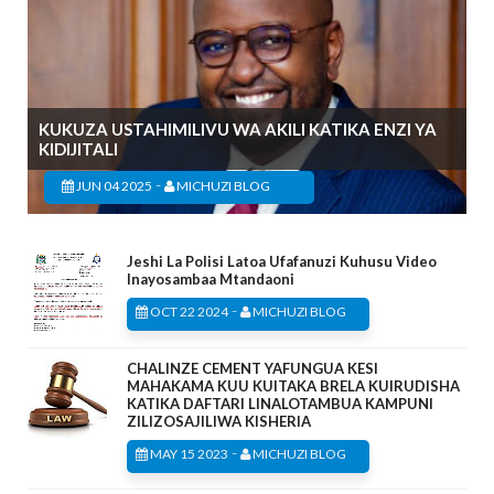
KUKUZA USTAHIMILIVU WA AKILI KATIKA ENZI YA
KIDIJITALI
-
JUN 04 2025
MICHUZI BLOG
Jeshi La Polisi Latoa Ufafanuzi Kuhusu Video
Inayosambaa Mtandaoni
-
OCT 22 2024
MICHUZI BLOG
CHALINZE CEMENT YAFUNGUA KESI
MAHAKAMA KUU KUITAKA BRELA KUIRUDISHA
KATIKA DAFTARI LINALOTAMBUA KAMPUNI
ZILIZOSAJILIWA KISHERIA
-
MAY 15 2023
MICHUZI BLOG