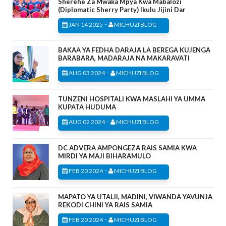
Sherehe Za Mwaka Mpya Kwa Mabalozi
(Diplomatic Sherry Party) Ikulu Jijini Dar
-
JAN 14 2025
MICHUZI BLOG
BAKAA YA FEDHA DARAJA LA BEREGA KUJENGA
BARABARA, MADARAJA NA MAKARAVATI
-
AUG 03 2024
MICHUZI BLOG
TUNZENI HOSPITALI KWA MASLAHI YA UMMA
KUPATA HUDUMA
-
AUG 02 2024
MICHUZI BLOG
DC ADVERA AMPONGEZA RAIS SAMIA KWA
MIRDI YA MAJI BIHARAMULO
-
FEB 20 2024
MICHUZI BLOG
MAPATO YA UTALII, MADINI, VIWANDA YAVUNJA
REKODI CHINI YA RAIS SAMIA
-
FEB 20 2024
MICHUZI BLOG