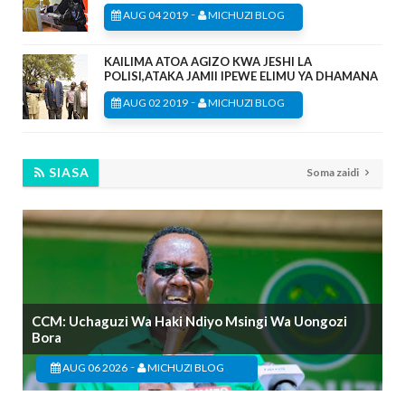
-
AUG 04 2019
MICHUZI BLOG
KAILIMA ATOA AGIZO KWA JESHI LA
POLISI,ATAKA JAMII IPEWE ELIMU YA DHAMANA
-
AUG 02 2019
MICHUZI BLOG
SIASA
Soma zaidi
CCM: Uchaguzi Wa Haki Ndiyo Msingi Wa Uongozi
Bora
-
AUG 06 2026
MICHUZI BLOG