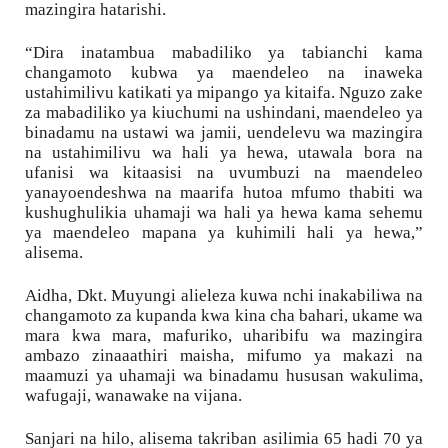
mazingira hatarishi.
“Dira inatambua mabadiliko ya tabianchi kama 
changamoto kubwa ya maendeleo na inaweka 
ustahimilivu katikati ya mipango ya kitaifa. Nguzo zake 
za mabadiliko ya kiuchumi na ushindani, maendeleo ya 
binadamu na ustawi wa jamii, uendelevu wa mazingira 
na ustahimilivu wa hali ya hewa, utawala bora na 
ufanisi wa kitaasisi na uvumbuzi na maendeleo 
yanayoendeshwa na maarifa hutoa mfumo thabiti wa 
kushughulikia uhamaji wa hali ya hewa kama sehemu 
ya maendeleo mapana ya kuhimili hali ya hewa,” 
alisema.
Aidha, Dkt. Muyungi alieleza kuwa nchi inakabiliwa na 
changamoto za kupanda kwa kina cha bahari, ukame wa 
mara kwa mara, mafuriko, uharibifu wa mazingira 
ambazo zinaaathiri maisha, mifumo ya makazi na 
maamuzi ya uhamaji wa binadamu hususan wakulima, 
wafugaji, wanawake na vijana. 
Sanjari na hilo, alisema takriban asilimia 65 hadi 70 ya 