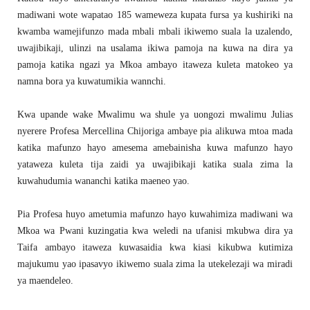
madiwani wote wapatao 185 wameweza kupata fursa ya kushiriki na
kwamba wamejifunzo mada mbali mbali ikiwemo suala la uzalendo,
uwajibikaji, ulinzi na usalama ikiwa pamoja na kuwa na dira ya
pamoja katika ngazi ya Mkoa ambayo itaweza kuleta matokeo ya
namna bora ya kuwatumikia wannchi.
Kwa upande wake Mwalimu wa shule ya uongozi mwalimu Julias
nyerere Profesa Mercellina Chijoriga ambaye pia alikuwa mtoa mada
katika mafunzo hayo amesema amebainisha kuwa mafunzo hayo
yataweza kuleta tija zaidi ya uwajibikaji katika suala zima la
kuwahudumia wananchi katika maeneo yao.
Pia Profesa huyo ametumia mafunzo hayo kuwahimiza madiwani wa
Mkoa wa Pwani kuzingatia kwa weledi na ufanisi mkubwa dira ya
Taifa ambayo itaweza kuwasaidia kwa kiasi kikubwa kutimiza
majukumu yao ipasavyo ikiwemo suala zima la utekelezaji wa miradi
ya maendeleo.