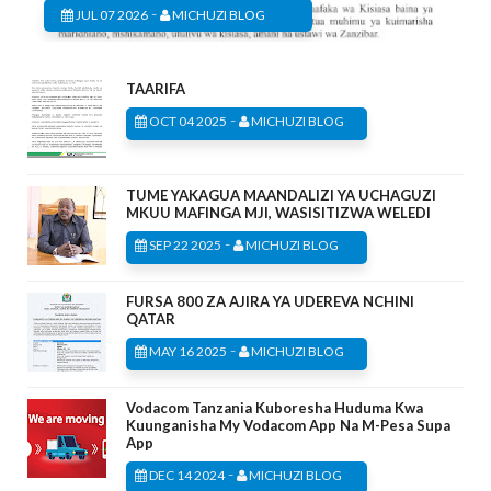
-
JUL 07 2026
MICHUZI BLOG
TAARIFA
-
OCT 04 2025
MICHUZI BLOG
TUME YAKAGUA MAANDALIZI YA UCHAGUZI
MKUU MAFINGA MJI, WASISITIZWA WELEDI
-
SEP 22 2025
MICHUZI BLOG
FURSA 800 ZA AJIRA YA UDEREVA NCHINI
QATAR
-
MAY 16 2025
MICHUZI BLOG
Vodacom Tanzania Kuboresha Huduma Kwa
Kuunganisha My Vodacom App Na M-Pesa Supa
App
-
DEC 14 2024
MICHUZI BLOG