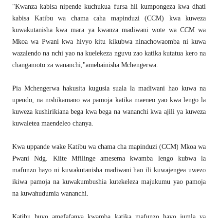
"Kwanza kabisa nipende kuchukua fursa hii kumpongeza kwa dhati
kabisa Katibu wa chama caha mapinduzi (CCM) kwa kuweza
kuwakutanisha kwa mara ya kwanza madiwani wote wa CCM wa
Mkoa wa Pwani kwa hivyo kitu kikubwa ninachowaomba ni kuwa
wazalendo na nchi yao na kuelekeza nguvu zao katika kutatua kero na
changamoto za wananchi,"amebainisha Mchengerwa.
Pia Mchengerwa hakusita kugusia suala la madiwani hao kuwa na
upendo, na mshikamano wa pamoja katika maeneo yao kwa lengo la
kuweza kushirikiana bega kwa bega na wananchi kwa ajili ya kuweza
kuwaletea maendeleo chanya.
Kwa uppande wake Katibu wa chama cha mapinduzi (CCM) Mkoa wa
Pwani Ndg. Kiite Mfilinge amesema kwamba lengo kubwa la
mafunzo hayo ni kuwakutanisha madiwani hao ili kuwajengea uwezo
ikiwa pamoja na kuwakumbushia kutekeleza majukumu yao pamoja
na kuwahudumia wananchi.
Katibu huyo amefafanya kwamba katika mafunzo hayo jumla ya