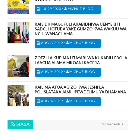
-
JUL 29 2020
MICHUZI BLOG
RAIS DK MAGUFULI AKABIDHIWA UENYEKITI
SADC , HOTUBA YAKE GUMZO KWA WAKUU WA
NCHI WANACHAMA
-
AUG 17 2019
MICHUZI BLOG
ZOEZI LA KUPIMA UTAYARI WA KUKABILI EBOLA
LAACHA ALAMA MKOANI KAGERA
-
AUG 04 2019
MICHUZI BLOG
KAILIMA ATOA AGIZO KWA JESHI LA
POLISI,ATAKA JAMII IPEWE ELIMU YA DHAMANA
-
AUG 02 2019
MICHUZI BLOG
SIASA
Soma zaidi