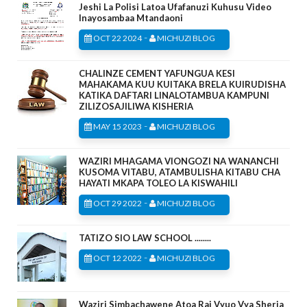
Jeshi La Polisi Latoa Ufafanuzi Kuhusu Video
Inayosambaa Mtandaoni
-
OCT 22 2024
MICHUZI BLOG
CHALINZE CEMENT YAFUNGUA KESI
MAHAKAMA KUU KUITAKA BRELA KUIRUDISHA
KATIKA DAFTARI LINALOTAMBUA KAMPUNI
ZILIZOSAJILIWA KISHERIA
-
MAY 15 2023
MICHUZI BLOG
WAZIRI MHAGAMA VIONGOZI NA WANANCHI
KUSOMA VITABU, ATAMBULISHA KITABU CHA
HAYATI MKAPA TOLEO LA KISWAHILI
-
OCT 29 2022
MICHUZI BLOG
TATIZO SIO LAW SCHOOL ........
-
OCT 12 2022
MICHUZI BLOG
Waziri Simbachawene Atoa Rai Vyuo Vya Sheria