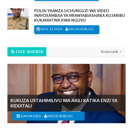
POLISI YAANZA UCHUNGUZI WA VIDEO
INAYOSAMBAA YA MFANYABIASHARA KUJARIBU
KUKAMATWA KWA NGUVU
-
NOV 13 2024
MICHUZI BLOG
IJUE SHERIA
Soma zaidi
KUKUZA USTAHIMILIVU WA AKILI KATIKA ENZI YA
KIDIJITALI
-
JUN 04 2025
MICHUZI BLOG