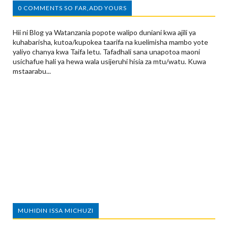
0 COMMENTS SO FAR,ADD YOURS
Hii ni Blog ya Watanzania popote walipo duniani kwa ajili ya
kuhabarisha, kutoa/kupokea taarifa na kuelimisha mambo yote
yaliyo chanya kwa Taifa letu. Tafadhali sana unapotoa maoni
usichafue hali ya hewa wala usijeruhi hisia za mtu/watu. Kuwa
mstaarabu...
MUHIDIN ISSA MICHUZI