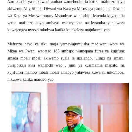
Nao baadhi ya madiwani ambao wamehudhuria katika mafunzo hayo
akiwemo Ally Simba Diwani wa Kata ya Misusugu pamoja na Diwani
wa Kata ya Mwewe omary Msombwe wameahidi kwenda kuyatumia
vema mafunzo hayo ambayo wameyapata na kwamba yameweza
kuwajengea uwezo mkubwa katika kutekeleza majukumu yao.
Mafunzo hayo ya siku moja yamewajumuisha madiwani wote wa
Mkoa wa Pwani waoatao 185 ambapo wamepata fursa ya kujifunz
amada mbali mbali ikiwemo suala la uzalendo, ulinzi na amani,
uwajibikaji kwa wananchi wao , jinsi ya kusimamia mapato, na
kujifunza mambo mbali mbali amabyo yataweza kuwa ni mkombozi
mkubwa katika maeneo yao.