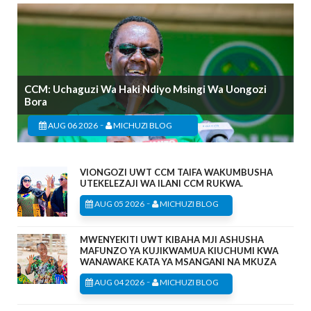
CCM: Uchaguzi Wa Haki Ndiyo Msingi Wa Uongozi
Bora
-
AUG 06 2026
MICHUZI BLOG
VIONGOZI UWT CCM TAIFA WAKUMBUSHA
UTEKELEZAJI WA ILANI CCM RUKWA.
-
AUG 05 2026
MICHUZI BLOG
MWENYEKITI UWT KIBAHA MJI ASHUSHA
MAFUNZO YA KUJIKWAMUA KIUCHUMI KWA
WANAWAKE KATA YA MSANGANI NA MKUZA
-
AUG 04 2026
MICHUZI BLOG