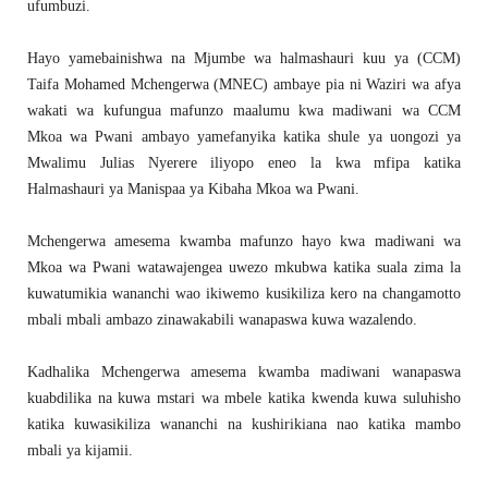
ufumbuzi.
Hayo yamebainishwa na Mjumbe wa halmashauri kuu ya (CCM)
Taifa Mohamed Mchengerwa (MNEC) ambaye pia ni Waziri wa afya
wakati wa kufungua mafunzo maalumu kwa madiwani wa CCM
Mkoa wa Pwani ambayo yamefanyika katika shule ya uongozi ya
Mwalimu Julias Nyerere iliyopo eneo la kwa mfipa katika
Halmashauri ya Manispaa ya Kibaha Mkoa wa Pwani.
Mchengerwa amesema kwamba mafunzo hayo kwa madiwani wa
Mkoa wa Pwani watawajengea uwezo mkubwa katika suala zima la
kuwatumikia wananchi wao ikiwemo kusikiliza kero na changamotto
mbali mbali ambazo zinawakabili wanapaswa kuwa wazalendo.
Kadhalika Mchengerwa amesema kwamba madiwani wanapaswa
kuabdilika na kuwa mstari wa mbele katika kwenda kuwa suluhisho
katika kuwasikiliza wananchi na kushirikiana nao katika mambo
mbali ya kijamii.