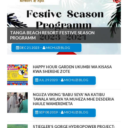
TANGA BEACH RESORT FESTIVE SEASON
PROGRAMM
-
DEC 21 2023
MICHUZI BLOG
HAPPY HOUR GARDEN UKUMBI WA KISASA
KWA SHEREHE ZOTE
-
JUL 29 2020
MICHUZI BLOG
NGUZA VIKING 'BABU SEYA' NA KATIBU
TAWALA WILAYA YA MUHEZA MHE DESDERIA
HAULE WAMEREMETA
-
SEP 08 2019
MICHUZI BLOG
STIEGLER’S GORGE HYDROPOWER PROJECT: