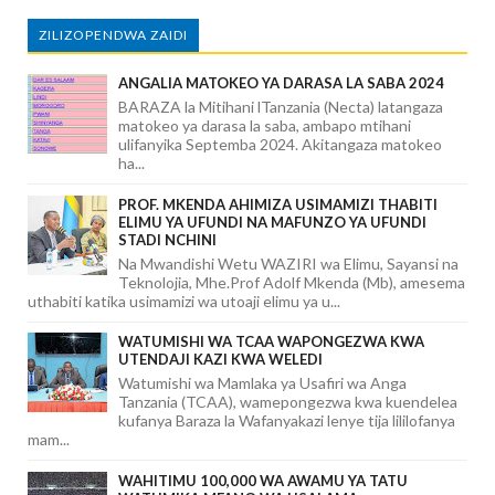
ZILIZOPENDWA ZAIDI
ANGALIA MATOKEO YA DARASA LA SABA 2024
BARAZA la Mitihani lTanzania (Necta) latangaza
matokeo ya darasa la saba, ambapo mtihani
ulifanyika Septemba 2024. Akitangaza matokeo
ha...
PROF. MKENDA AHIMIZA USIMAMIZI THABITI
ELIMU YA UFUNDI NA MAFUNZO YA UFUNDI
STADI NCHINI
Na Mwandishi Wetu WAZIRI wa Elimu, Sayansi na
Teknolojia, Mhe.Prof Adolf Mkenda (Mb), amesema
uthabiti katika usimamizi wa utoaji elimu ya u...
WATUMISHI WA TCAA WAPONGEZWA KWA
UTENDAJI KAZI KWA WELEDI
Watumishi wa Mamlaka ya Usafiri wa Anga
Tanzania (TCAA), wamepongezwa kwa kuendelea
kufanya Baraza la Wafanyakazi lenye tija lililofanya
mam...
WAHITIMU 100,000 WA AWAMU YA TATU