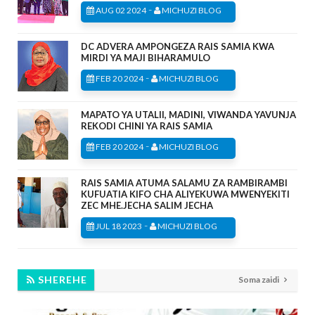
-
AUG 02 2024
MICHUZI BLOG
DC ADVERA AMPONGEZA RAIS SAMIA KWA
MIRDI YA MAJI BIHARAMULO
-
FEB 20 2024
MICHUZI BLOG
MAPATO YA UTALII, MADINI, VIWANDA YAVUNJA
REKODI CHINI YA RAIS SAMIA
-
FEB 20 2024
MICHUZI BLOG
RAIS SAMIA ATUMA SALAMU ZA RAMBIRAMBI
KUFUATIA KIFO CHA ALIYEKUWA MWENYEKITI
ZEC MHE.JECHA SALIM JECHA
-
JUL 18 2023
MICHUZI BLOG
SHEREHE
Soma zaidi