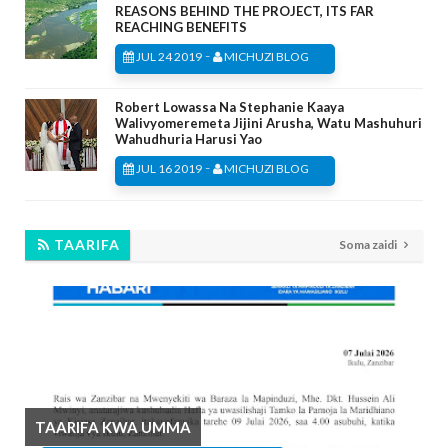
REASONS BEHIND THE PROJECT, ITS FAR
REACHING BENEFITS
-
JUL 24 2019
MICHUZI BLOG
Robert Lowassa Na Stephanie Kaaya
Walivyomeremeta Jijini Arusha, Watu Mashuhuri
Wahudhuria Harusi Yao
-
JUL 16 2019
MICHUZI BLOG
TAARIFA
Soma zaidi
TAARIFA KWA UMMA