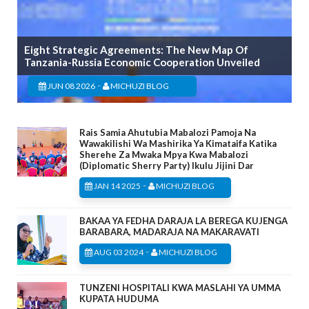
Eight Strategic Agreements: The New Map Of
Tanzania-Russia Economic Cooperation Unveiled
-
JUN 08 2026
MICHUZI BLOG
Rais Samia Ahutubia Mabalozi Pamoja Na
Wawakilishi Wa Mashirika Ya Kimataifa Katika
Sherehe Za Mwaka Mpya Kwa Mabalozi
(Diplomatic Sherry Party) Ikulu Jijini Dar
-
JAN 14 2025
MICHUZI BLOG
BAKAA YA FEDHA DARAJA LA BEREGA KUJENGA
BARABARA, MADARAJA NA MAKARAVATI
-
AUG 03 2024
MICHUZI BLOG
TUNZENI HOSPITALI KWA MASLAHI YA UMMA
KUPATA HUDUMA