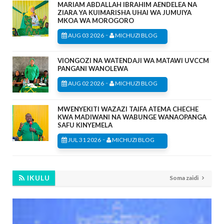
MARIAM ABDALLAH IBRAHIM AENDELEA NA
ZIARA YA KUIMARISHA UHAI WA JUMUIYA
MKOA WA MOROGORO
-
AUG 03 2026
MICHUZI BLOG
VIONGOZI NA WATENDAJI WA MATAWI UVCCM
PANGANI WANOLEWA
-
AUG 02 2026
MICHUZI BLOG
MWENYEKITI WAZAZI TAIFA ATEMA CHECHE
KWA MADIWANI NA WABUNGE WANAOPANGA
SAFU KINYEMELA
-
JUL 31 2026
MICHUZI BLOG
IKULU
Soma zaidi