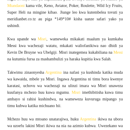
Mtandaoni
kama vile, Keno, Aviator, Poker, Roulette, Wild Icy Fruits,
Super Heli na mingine kibao. Jiunge leo kwa kutembelea tovuti ya
meridianbet.co.tz au piga *149*10# kisha uanze safari yako ya
ushindi.
Kwa upande wa
Misri
, wameweka mikakati maalum ya kumkaba
Messi kwa wachezaji watatu, mkakati waliofanikiwa nao dhidi ya
Kevin De Bruyne wa Ubelgiji. Misri inategemea kukabiliana na
Messi
na kutumia fursa za mashambulizi ya haraka kupitia kwa Salah.
Takwimu zinaonyesha
Argentina
ina nafasi ya kushinda katika muda
wa kawaida, mbele ya Misri. Ingawa Argentina ni timu bora kwenye
karatasi, uchovu wa wachezaji na ulinzi imara wa Misri unaweza
kuufanya mchezo huu kuwa mgumu.
Misri
imethibitisha kuwa timu
ambayo si rahisi kushindwa, na wameweza kuvuruga mipango ya
timu kubwa katika michuano hii.
Mchezo huu wa mtoano unatarajiwa, huku
Argentina
ikiwa na ubora
wa uzoefu lakini Misri ikiwa na nia na azimio kubwa. Uwezekano wa