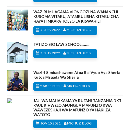
WAZIRI MHAGAMA VIONGOZI NA WANANCHI
KUSOMA VITABU, ATAMBULISHA KITABU CHA
HAYATI MKAPA TOLEO LA KISWAHILI
-
OCT 29 2022
MICHUZI BLOG
TATIZO SIO LAW SCHOOL ........
-
OCT 12 2022
MICHUZI BLOG
Waziri Simbachawene Atoa Rai Vyuo Vya Sheria
Kutoa Msaada Wa Sheria
-
MAR 11 2022
MICHUZI BLOG
JAJI WA MAHAKAMA YA RUFANI TANZANIA DKT
PAUL KIHWELO AFUNGUA MAFUNZO KWA
WAWEZESHAJI WA MAFUNZO YA HAKI ZA
WATOTO
-
NOV 15 2021
MICHUZI BLOG