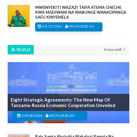
MWENYEKITI WAZAZI TAIFA ATEMA CHECHE
KWA MADIWANI NA WABUNGE WANAOPANGA
SAFU KINYEMELA
-
JUL 31 2026
MICHUZI BLOG
IKULU
Soma zaidi
Eight Strategic Agreements: The New Map Of
Tanzania-Russia Economic Cooperation Unveiled
-
JUN 08 2026
MICHUZI BLOG
Rais Samia Ahutubia Mabalozi Pamoja Na