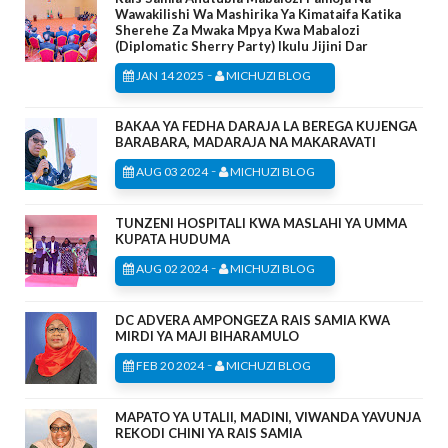
Wawakilishi Wa Mashirika Ya Kimataifa Katika
Sherehe Za Mwaka Mpya Kwa Mabalozi
(Diplomatic Sherry Party) Ikulu Jijini Dar
-
JAN 14 2025
MICHUZI BLOG
BAKAA YA FEDHA DARAJA LA BEREGA KUJENGA
BARABARA, MADARAJA NA MAKARAVATI
-
AUG 03 2024
MICHUZI BLOG
TUNZENI HOSPITALI KWA MASLAHI YA UMMA
KUPATA HUDUMA
-
AUG 02 2024
MICHUZI BLOG
DC ADVERA AMPONGEZA RAIS SAMIA KWA
MIRDI YA MAJI BIHARAMULO
-
FEB 20 2024
MICHUZI BLOG
MAPATO YA UTALII, MADINI, VIWANDA YAVUNJA
REKODI CHINI YA RAIS SAMIA