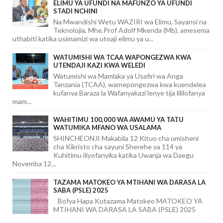
ELIMU YA UFUNDI NA MAFUNZO YA UFUNDI
STADI NCHINI
Na Mwandishi Wetu WAZIRI wa Elimu, Sayansi na
Teknolojia, Mhe.Prof Adolf Mkenda (Mb), amesema
uthabiti katika usimamizi wa utoaji elimu ya u...
WATUMISHI WA TCAA WAPONGEZWA KWA
UTENDAJI KAZI KWA WELEDI
Watumishi wa Mamlaka ya Usafiri wa Anga
Tanzania (TCAA), wamepongezwa kwa kuendelea
kufanya Baraza la Wafanyakazi lenye tija lililofanya
mam...
WAHITIMU 100,000 WA AWAMU YA TATU
WATUMIKA MFANO WA USALAMA
SHINCHEONJI Makabila 12 Kituo cha umisheni
cha Kikristo cha sayuni Sherehe ya 114 ya
Kuhitimu iliyofanyika katika Uwanja wa Daegu
Novemba 12...
TAZAMA MATOKEO YA MTIHANI WA DARASA LA
SABA (PSLE) 2025
Bofya Hapa Kutazama Matokeo MATOKEO YA
MTIHANI WA DARASA LA SABA (PSLE) 2025