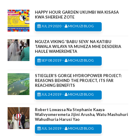
HAPPY HOUR GARDEN UKUMBI WA KISASA
KWA SHEREHE ZOTE
-
JUL 29 2020
MICHUZI BLOG
NGUZA VIKING 'BABU SEYA' NA KATIBU
TAWALA WILAYA YA MUHEZA MHE DESDERIA
HAULE WAMEREMETA
-
SEP 08 2019
MICHUZI BLOG
STIEGLER’S GORGE HYDROPOWER PROJECT:
REASONS BEHIND THE PROJECT, ITS FAR
REACHING BENEFITS
-
JUL 24 2019
MICHUZI BLOG
Robert Lowassa Na Stephanie Kaaya
Walivyomeremeta Jijini Arusha, Watu Mashuhuri
Wahudhuria Harusi Yao
-
JUL 16 2019
MICHUZI BLOG