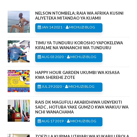
NELSON NTOMBELA; RAIA WA AFRIKA KUSINI
ALIYETEKA MITANDAO YA KIJAMII
-
JAN 14 2021
MICHUZI BLOG
TIMU YA TUNDURU KOROSHO YAPOKELEWA
KIFALME NA WANANCHI WA TUNDURU
-
AUG 03 2020
MICHUZI BLOG
HAPPY HOUR GARDEN UKUMBI WA KISASA
KWA SHEREHE ZOTE
-
JUL 29 2020
MICHUZI BLOG
RAIS DK MAGUFULI AKABIDHIWA UENYEKITI
SADC , HOTUBA YAKE GUMZO KWA WAKUU WA
NCHI WANACHAMA
-
AUG 17 2019
MICHUZI BLOG
ZOEZI LA KUPIMA UTAYARI WA KUKABILI EBOLA