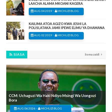
LAACHA ALAMA MKOANI KAGERA
-
AUG 04 2019
MICHUZI BLOG
KAILIMA ATOA AGIZO KWA JESHI LA
POLISI,ATAKA JAMII IPEWE ELIMU YA DHAMANA
-
AUG 02 2019
MICHUZI BLOG
SIASA
Soma zaidi
CCM: Uchaguzi Wa Haki Ndiyo Msingi Wa Uongozi
Bora
-
AUG 06 2026
MICHUZI BLOG