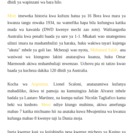
dhidi ya wapinzani wa bara hilo.
Misri
imeweka historia kwa kufuzu hatua ya 16 Bora kwa mara ya
kwanza tangu mwaka 1934, na wamefika hapa bila kufungwa katika
muda wa kawaida (DWD kwenye mechi zao zote). Waliiangusha
Australia kwa penalti baada ya sare ya 1-1. Mkakati wao unategemea
ulinzi imara na mashambulizi ya haraka, huku wakiwa tayari kujenga
"ukuta" mbele ya goli lao. Mchezaji wao nyota,
Mohamed Salah,
ana
wasiwasi wa kiungono lakini anatarajiwa kuanza, huku Omar
Marmoush akiwa mshambuliaji mwenzao. Uchovu pia ni tatizo kwao
baada ya kucheza dakika 120 dhidi ya Australia.
Kocha wa
Argentina,
Lionel Scaloni, anatazamiwa kufanya
mabadiliko, ikiwa ni pamoja na kumuingiza Julián Alvarez mbele
badala ya Lautaro Martínez, na kumpa nafasi Nicolás Tagliafico kama
beki wa kushoto.
Messi
ndiye kiungo muhimu, akiwa amefunga
mabao 7 katika michuano hii na anataka kuwa Mwajentina wa kwanza
kufunga mabao 8 kwenye taji la Dunia moja.
Ingia kwenye kasi ya kujishindia pesa kwenye michezo ya Kasino ya