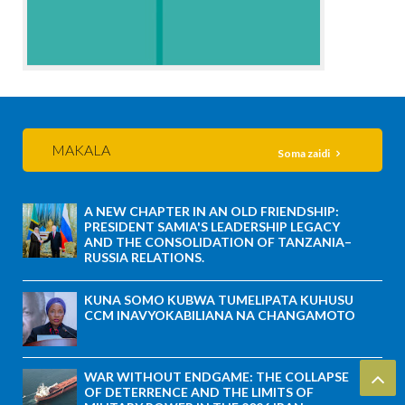
MAKALA
Soma zaidi
A NEW CHAPTER IN AN OLD FRIENDSHIP:
PRESIDENT SAMIA'S LEADERSHIP LEGACY
AND THE CONSOLIDATION OF TANZANIA–
RUSSIA RELATIONS.
KUNA SOMO KUBWA TUMELIPATA KUHUSU
CCM INAVYOKABILIANA NA CHANGAMOTO
WAR WITHOUT ENDGAME: THE COLLAPSE
OF DETERRENCE AND THE LIMITS OF