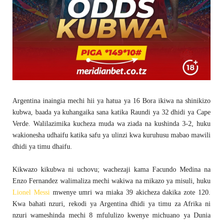
Argentina inaingia mechi hii ya hatua ya 16 Bora ikiwa na shinikizo
kubwa, baada ya kuhangaika sana katika Raundi ya 32 dhidi ya Cape
Verde. Walilazimika kucheza muda wa ziada na kushinda 3-2, huku
wakionesha udhaifu katika safu ya ulinzi kwa kuruhusu mabao mawili
dhidi ya timu dhaifu.
Kikwazo kikubwa ni uchovu; wachezaji kama Facundo Medina na
Enzo Fernandez walimaliza mechi wakiwa na mikazo ya misuli, huku
Lionel Messi
mwenye umri wa miaka 39 akicheza dakika zote 120.
Kwa bahati nzuri, rekodi ya Argentina dhidi ya timu za Afrika ni
nzuri wameshinda mechi 8 mfululizo kwenye michuano ya Dunia