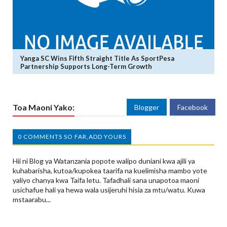
Yanga SC Wins Fifth Straight Title As SportPesa
Partnership Supports Long-Term Growth
Toa Maoni Yako:
Blogger
Facebook
0 COMMENTS SO FAR,ADD YOURS
Hii ni Blog ya Watanzania popote walipo duniani kwa ajili ya
kuhabarisha, kutoa/kupokea taarifa na kuelimisha mambo yote
yaliyo chanya kwa Taifa letu. Tafadhali sana unapotoa maoni
usichafue hali ya hewa wala usijeruhi hisia za mtu/watu. Kuwa
mstaarabu...