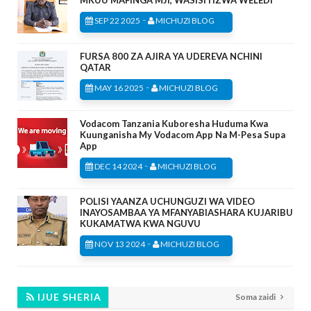
-
SEP 22 2025
MICHUZI BLOG
FURSA 800 ZA AJIRA YA UDEREVA NCHINI
QATAR
-
MAY 16 2025
MICHUZI BLOG
Vodacom Tanzania Kuboresha Huduma Kwa
Kuunganisha My Vodacom App Na M-Pesa Supa
App
-
DEC 14 2024
MICHUZI BLOG
POLISI YAANZA UCHUNGUZI WA VIDEO
INAYOSAMBAA YA MFANYABIASHARA KUJARIBU
KUKAMATWA KWA NGUVU
-
NOV 13 2024
MICHUZI BLOG
IJUE SHERIA
Soma zaidi