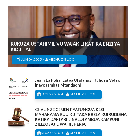
KUKUZA USTAHIMILIVU WA AKILI KATIKA ENZI YA
KIDIJITALI
-
JUN 04 2025
MICHUZI BLOG
Jeshi La Polisi Latoa Ufafanuzi Kuhusu Video
Inayosambaa Mtandaoni
-
OCT 22 2024
MICHUZI BLOG
CHALINZE CEMENT YAFUNGUA KESI
MAHAKAMA KUU KUITAKA BRELA KUIRUDISHA
KATIKA DAFTARI LINALOTAMBUA KAMPUNI
ZILIZOSAJILIWA KISHERIA
-
MAY 15 2023
MICHUZI BLOG