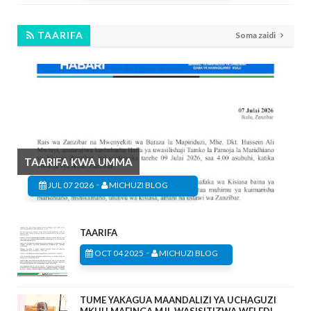
TAARIFA
Soma zaidi
TAARIFA KWA UMMA
-
JUL 07 2026
MICHUZI BLOG
TAARIFA
-
OCT 04 2025
MICHUZI BLOG
TUME YAKAGUA MAANDALIZI YA UCHAGUZI
MKUU MAFINGA MJI, WASISITIZWA WELEDI