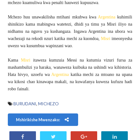
mchezo kuamuliwa kwa penalti hauwezi kupuuzwa.
Mchezo huu unawakilisha mtihani mkubwa kwa
Argentina
kuhimili
shinikizo kama mabingwa watetezi, dhidi ya timu ya Misri iliyo na
nidhamu na nguvu ya kushangaza. Ingawa Argentina ina ubora wa
wachezaji na rekodi nzuri katika mechi za kuondoa,
Misri
imeonyesha
uwezo wa kusumbua wapinzani wao.
Kama
Misri
itaweza kumzuia Messi na kutumia vizuri fursa za
mashambulizi ya haraka, wanaweza kuibuka na ushindi wa kihistoria.
Hata hivyo, uzoefu wa
Argentina
katika mechi za mtoano na upana
wa kikosi chao kinawapa makali, na kuwafanya kuweza kufuzu hadi
robo fainali.
BURUDANI
,
MICHEZO
Mshirikishe Mwenzako: