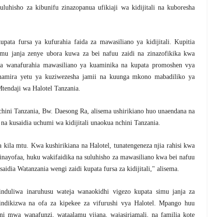
luhisho za kibunifu zinazopanua ufikiaji wa kidijitali na kuboresha
ata fursa ya kufurahia faida za mawasiliano ya kidijitali. Kupitia
imu janja zenye ubora kuwa za bei nafuu zaidi na zinazofikika kwa
isha wanafurahia mawasiliano ya kuaminika na kupata promoshen vya
amira yetu ya kuziwezesha jamii na kuunga mkono mabadiliko ya
Mtendaji wa Halotel Tanzania.
hini Tanzania, Bw. Daesong Ra, alisema ushirikiano huo unaendana na
a kusaidia uchumi wa kidijitali unaokua nchini Tanzania.
kila mtu. Kwa kushirikiana na Halotel, tunatengeneza njia rahisi kwa
 inayofaa, huku wakifaidika na suluhisho za mawasiliano kwa bei nafuu
idia Watanzania wengi zaidi kupata fursa za kidijitali," alisema.
duliwa inaruhusu wateja wanaokidhi vigezo kupata simu janja za
ndikizwa na ofa za kipekee za vifurushi vya Halotel. Mpango huu
i mwa wanafunzi, wataalamu vijana, wajasiriamali, na familia kote