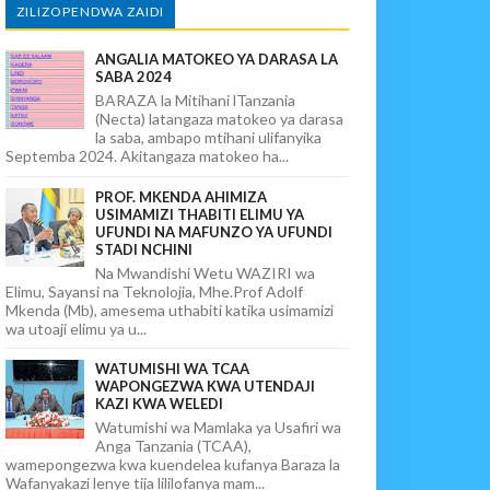
ZILIZOPENDWA ZAIDI
ANGALIA MATOKEO YA DARASA LA
SABA 2024
BARAZA la Mitihani lTanzania
(Necta) latangaza matokeo ya darasa
la saba, ambapo mtihani ulifanyika
Septemba 2024. Akitangaza matokeo ha...
PROF. MKENDA AHIMIZA
USIMAMIZI THABITI ELIMU YA
UFUNDI NA MAFUNZO YA UFUNDI
STADI NCHINI
Na Mwandishi Wetu WAZIRI wa
Elimu, Sayansi na Teknolojia, Mhe.Prof Adolf
Mkenda (Mb), amesema uthabiti katika usimamizi
wa utoaji elimu ya u...
WATUMISHI WA TCAA
WAPONGEZWA KWA UTENDAJI
KAZI KWA WELEDI
Watumishi wa Mamlaka ya Usafiri wa
Anga Tanzania (TCAA),
wamepongezwa kwa kuendelea kufanya Baraza la
Wafanyakazi lenye tija lililofanya mam...