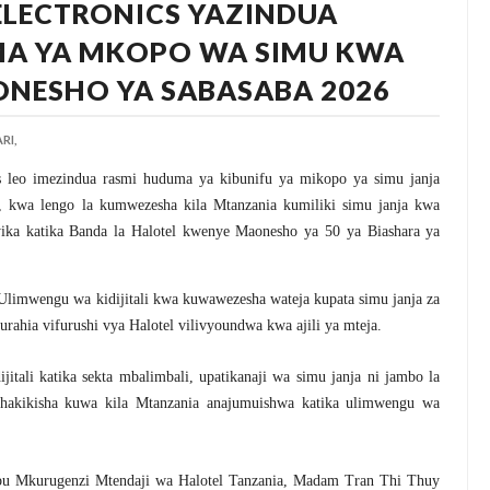
ELECTRONICS YAZINDUA
MA YA MKOPO WA SIMU KWA
ONESHO YA SABASABA 2026
RI,
s leo imezindua rasmi huduma ya kibunifu ya mikopo ya simu janja
, kwa lengo la kumwezesha kila Mtanzania kumiliki simu janja kwa
ika katika Banda la Halotel kwenye Maonesho ya 50 ya Biashara ya
 Ulimwengu wa kidijitali kwa kuwawezesha wateja kupata simu janja za
rahia vifurushi vya Halotel vilivyoundwa kwa ajili ya mteja.
jitali katika sekta mbalimbali, upatikanaji wa simu janja ni jambo la
 kuhakikisha kuwa kila Mtanzania anajumuishwa katika ulimwengu wa
ibu Mkurugenzi Mtendaji wa Halotel Tanzania, Madam Tran Thi Thuy