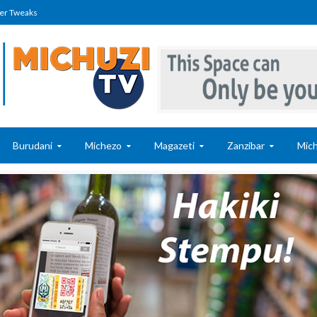
er Tweaks
Burudani
Michezo
Magazeti
Zanzibar
Mich