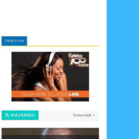
TIMES FM
MAJAMBO
Soma zaidi