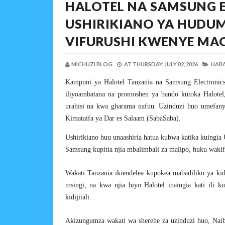
HALOTEL NA SAMSUNG 
USHIRIKIANO YA HUDU
VIFURUSHI KWENYE MA
MICHUZI BLOG
AT
THURSDAY, JULY 02, 2026
HABA
Kampuni ya Halotel Tanzania na Samsung Electronic
iliyoambatana na promoshen ya bando kutoka Halotel
urahisi na kwa gharama nafuu. Uzinduzi huo umefany
Kimataifa ya Dar es Salaam (SabaSaba).
Ushirikiano huu unaashiria hatua kubwa katika kuingia
Samsung kupitia njia mbalimbali za malipo, huku wakifu
Wakati Tanzania ikiendelea kupokea mabadiliko ya kidi
msingi, na kwa njia hiyo Halotel inaingia kati ili
kidijitali.
Akizungumza wakati wa sherehe za uzinduzi huo, Na