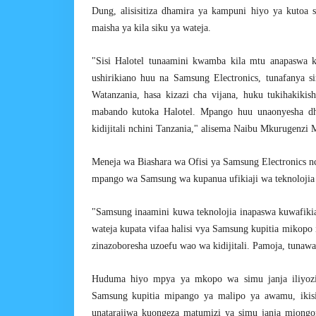
Dung, alisisitiza dhamira ya kampuni hiyo ya kutoa su
maisha ya kila siku ya wateja.
"Sisi Halotel tunaamini kwamba kila mtu anapaswa kup
ushirikiano huu na Samsung Electronics, tunafanya s
Watanzania, hasa kizazi cha vijana, huku tukihakik
mabando kutoka Halotel. Mpango huu unaonyesha dh
kidijitali nchini Tanzania," alisema Naibu Mkurugenzi 
Meneja wa Biashara wa Ofisi ya Samsung Electronics nc
mpango wa Samsung wa kupanua ufikiaji wa teknolojia n
"Samsung inaamini kuwa teknolojia inapaswa kuwafikia 
wateja kupata vifaa halisi vya Samsung kupitia mikopo
zinazoboresha uzoefu wao wa kidijitali. Pamoja, tunawasa
Huduma hiyo mpya ya mkopo wa simu janja iliyozin
Samsung kupitia mipango ya malipo ya awamu, ikisi
unatarajiwa kuongeza matumizi ya simu janja miongon