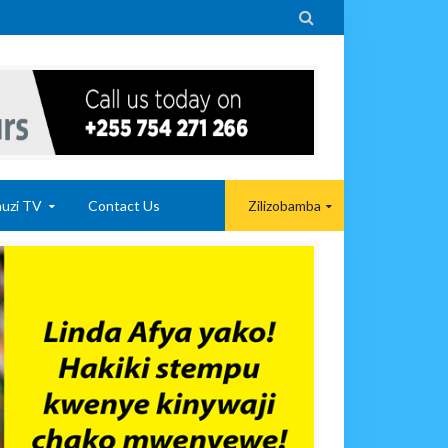

uzi TV
Contact Us
Zilizobamba