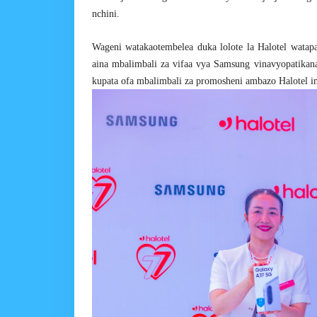
nchini.
Wageni watakaotembelea duka lolote la Halotel watapa
aina mbalimbali za vifaa vya Samsung vinavyopatikan
kupata ofa mbalimbali za promosheni ambazo Halotel i