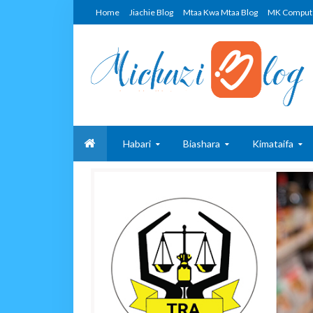
Home
Jiachie Blog
Mtaa Kwa Mtaa Blog
MK Comput
Habari
Biashara
Kimataifa