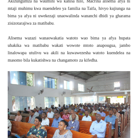
Akizungumza na waumini wa kanisa hilo, Macrina alisema afya ni
mtaji muhimu kwa maendeleo ya familia na Taifa, hivyo kujiunga na
bima ya afya ni uwekezaji unaowalinda wananchi dhidi ya gharama
zisizotarajiwa za matibabu.
Alisema wazazi wanaowakatia watoto wao bima ya afya hupata
uhakika wa matibabu wakati wowote mtoto anapougua, jambo
linalowapa utulivu wa akili na kuwawezesha watoto kuendelea na
masomo bila kukatishwa na changamoto za kifedha.