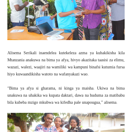
Alisema Serikali inaendelea kutekeleza azma ya kuhakikisha kila
Mtanzania anakuwa na bima ya afya, hivyo akazitaka taasisi za elimu,
wazazi, walezi, waajiri na wamiliki wa kampuni binafsi kutumia fursa
hiyo kuwaandikisha watoto na wafanyakazi wao.
“Bima ya afya si gharama, ni kinga ya maisha. Ukiwa na bima
unakuwa na uhakika wa kupata daktari, dawa na huduma za matibabu
bila kubeba mzigo mkubwa wa kifedha pale unapougua,” alisema.