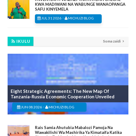
KWA MADIWANI NA WABUNGE WANAOPANGA
SAFU KINYEMELA
-
JUL 31 2026
MICHUZI BLOG
IKULU
Soma zaidi
Eight Strategic Agreements: The New Map Of
Tanzania-Russia Economic Cooperation Unveiled
-
JUN 08 2026
MICHUZI BLOG
Rais Samia Ahutubia Mabalozi Pamoja Na
Wawakilishi Wa Mashirika Ya Kimataifa Katika