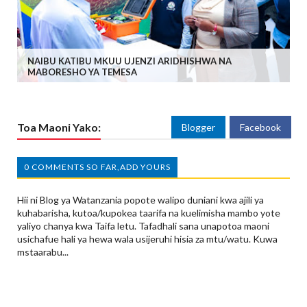
NAIBU KATIBU MKUU UJENZI ARIDHISHWA NA
MABORESHO YA TEMESA
Toa Maoni Yako:
Blogger
Facebook
0 COMMENTS SO FAR,ADD YOURS
Hii ni Blog ya Watanzania popote walipo duniani kwa ajili ya
kuhabarisha, kutoa/kupokea taarifa na kuelimisha mambo yote
yaliyo chanya kwa Taifa letu. Tafadhali sana unapotoa maoni
usichafue hali ya hewa wala usijeruhi hisia za mtu/watu. Kuwa
mstaarabu...