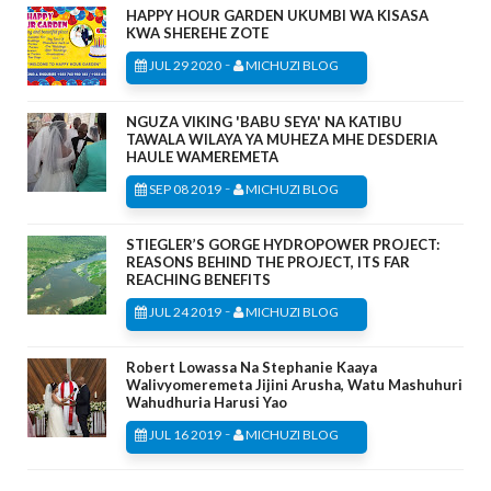
HAPPY HOUR GARDEN UKUMBI WA KISASA
KWA SHEREHE ZOTE
-
JUL 29 2020
MICHUZI BLOG
NGUZA VIKING 'BABU SEYA' NA KATIBU
TAWALA WILAYA YA MUHEZA MHE DESDERIA
HAULE WAMEREMETA
-
SEP 08 2019
MICHUZI BLOG
STIEGLER’S GORGE HYDROPOWER PROJECT:
REASONS BEHIND THE PROJECT, ITS FAR
REACHING BENEFITS
-
JUL 24 2019
MICHUZI BLOG
Robert Lowassa Na Stephanie Kaaya
Walivyomeremeta Jijini Arusha, Watu Mashuhuri
Wahudhuria Harusi Yao
-
JUL 16 2019
MICHUZI BLOG