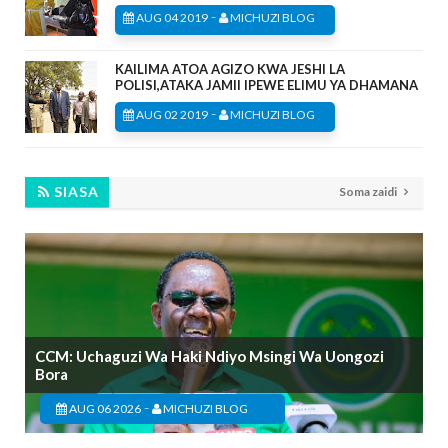
-
AUG 04 2019
MICHUZI BLOG
KAILIMA ATOA AGIZO KWA JESHI LA
POLISI,ATAKA JAMII IPEWE ELIMU YA DHAMANA
-
AUG 02 2019
MICHUZI BLOG
SIASA
Soma zaidi
CCM: Uchaguzi Wa Haki Ndiyo Msingi Wa Uongozi
Bora
-
AUG 06 2026
MICHUZI BLOG