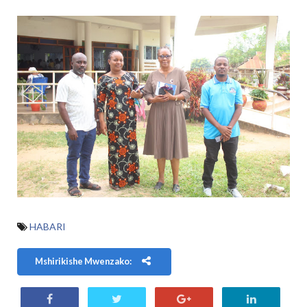
HABARI
Mshirikishe Mwenzako: