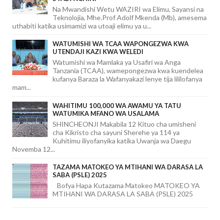
Na Mwandishi Wetu WAZIRI wa Elimu, Sayansi na
Teknolojia, Mhe.Prof Adolf Mkenda (Mb), amesema
uthabiti katika usimamizi wa utoaji elimu ya u...
WATUMISHI WA TCAA WAPONGEZWA KWA
UTENDAJI KAZI KWA WELEDI
Watumishi wa Mamlaka ya Usafiri wa Anga
Tanzania (TCAA), wamepongezwa kwa kuendelea
kufanya Baraza la Wafanyakazi lenye tija lililofanya
mam...
WAHITIMU 100,000 WA AWAMU YA TATU
WATUMIKA MFANO WA USALAMA
SHINCHEONJI Makabila 12 Kituo cha umisheni
cha Kikristo cha sayuni Sherehe ya 114 ya
Kuhitimu iliyofanyika katika Uwanja wa Daegu
Novemba 12...
TAZAMA MATOKEO YA MTIHANI WA DARASA LA
SABA (PSLE) 2025
Bofya Hapa Kutazama Matokeo MATOKEO YA
MTIHANI WA DARASA LA SABA (PSLE) 2025