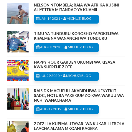
NELSON NTOMBELA; RAIA WA AFRIKA KUSINI
ALIYETEKA MITANDAO YA KIJAMII
-
JAN 14 2021
MICHUZI BLOG
TIMU YA TUNDURU KOROSHO YAPOKELEWA
KIFALME NA WANANCHI WA TUNDURU
-
AUG 03 2020
MICHUZI BLOG
HAPPY HOUR GARDEN UKUMBI WA KISASA
KWA SHEREHE ZOTE
-
JUL 29 2020
MICHUZI BLOG
RAIS DK MAGUFULI AKABIDHIWA UENYEKITI
SADC , HOTUBA YAKE GUMZO KWA WAKUU WA
NCHI WANACHAMA
-
AUG 17 2019
MICHUZI BLOG
ZOEZI LA KUPIMA UTAYARI WA KUKABILI EBOLA
LAACHA ALAMA MKOANI KAGERA