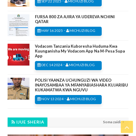
-
SEP 22 2025
MICHUZI BLOG
FURSA 800 ZA AJIRA YA UDEREVA NCHINI
QATAR
-
MAY 16 2025
MICHUZI BLOG
Vodacom Tanzania Kuboresha Huduma Kwa
Kuunganisha My Vodacom App Na M-Pesa Supa
App
-
DEC 14 2024
MICHUZI BLOG
POLISI YAANZA UCHUNGUZI WA VIDEO
INAYOSAMBAA YA MFANYABIASHARA KUJARIBU
KUKAMATWA KWA NGUVU
-
NOV 13 2024
MICHUZI BLOG
IJUE SHERIA
Soma zaidi