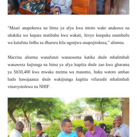
“Mzazi anapokuwa na bima ya afya kwa mtoto wake anakuwa na
uhakika wa kupata matibabu kwa wakati, hivyo kuepuka usumbufu
wa kutafuta fedha za dharura kila ugonjwa unapojitokeza,” alisema.
Macrina alisema wanafunzi wanaosoma katika shule mbalimbali
wanaweza kujiunga na bima ya afya kupitia shule zao kwa gharama
ya Sh50,400 kwa mwaka mzima wa masomo, huku watoto ambao
bado hawajaanza shule wakijiunga kupitia vifurushi mbalimbali
vinavyotolewa na NHIF.