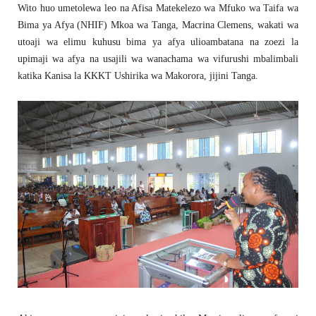
Wito huo umetolewa leo na Afisa Matekelezo wa Mfuko wa Taifa wa
Bima ya Afya (NHIF) Mkoa wa Tanga, Macrina Clemens, wakati wa
utoaji wa elimu kuhusu bima ya afya ulioambatana na zoezi la
upimaji wa afya na usajili wa wanachama wa vifurushi mbalimbali
katika Kanisa la KKKT Ushirika wa Makorora, jijini Tanga.