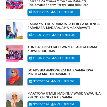
Sherehe Za Mwaka Mpya Kwa Mabalozi
(Diplomatic Sherry Party) Ikulu Jijini Dar
-
JAN 14 2025
MICHUZI BLOG
BAKAA YA FEDHA DARAJA LA BEREGA KUJENGA
BARABARA, MADARAJA NA MAKARAVATI
-
AUG 03 2024
MICHUZI BLOG
TUNZENI HOSPITALI KWA MASLAHI YA UMMA
KUPATA HUDUMA
-
AUG 02 2024
MICHUZI BLOG
DC ADVERA AMPONGEZA RAIS SAMIA KWA
MIRDI YA MAJI BIHARAMULO
-
FEB 20 2024
MICHUZI BLOG
MAPATO YA UTALII, MADINI, VIWANDA YAVUNJA
REKODI CHINI YA RAIS SAMIA
-
FEB 20 2024
MICHUZI BLOG