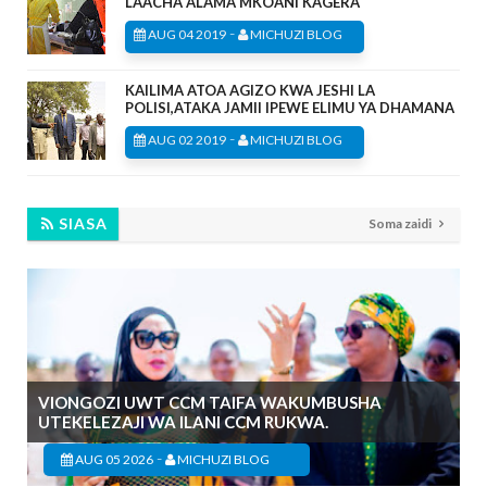
LAACHA ALAMA MKOANI KAGERA
-
AUG 04 2019
MICHUZI BLOG
KAILIMA ATOA AGIZO KWA JESHI LA
POLISI,ATAKA JAMII IPEWE ELIMU YA DHAMANA
-
AUG 02 2019
MICHUZI BLOG
SIASA
Soma zaidi
VIONGOZI UWT CCM TAIFA WAKUMBUSHA
UTEKELEZAJI WA ILANI CCM RUKWA.
-
AUG 05 2026
MICHUZI BLOG