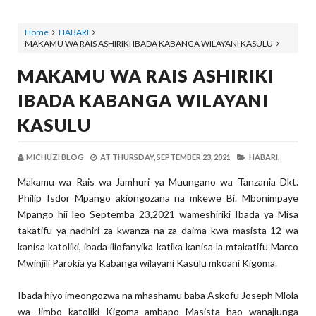
Home
HABARI
MAKAMU WA RAIS ASHIRIKI IBADA KABANGA WILAYANI KASULU
MAKAMU WA RAIS ASHIRIKI
IBADA KABANGA WILAYANI
KASULU
MICHUZI BLOG
AT
THURSDAY, SEPTEMBER 23, 2021
HABARI,
Makamu wa Rais wa Jamhuri ya Muungano wa Tanzania Dkt.
Philip Isdor Mpango akiongozana na mkewe Bi. Mbonimpaye
Mpango hii leo Septemba 23,2021 wameshiriki Ibada ya Misa
takatifu ya nadhiri za kwanza na za daima kwa masista 12 wa
kanisa katoliki, ibada iliofanyika katika kanisa la mtakatifu Marco
Mwinjili Parokia ya Kabanga wilayani Kasulu mkoani Kigoma.
Ibada hiyo imeongozwa na mhashamu baba Askofu Joseph Mlola
wa Jimbo katoliki Kigoma ambapo Masista hao wanajiunga