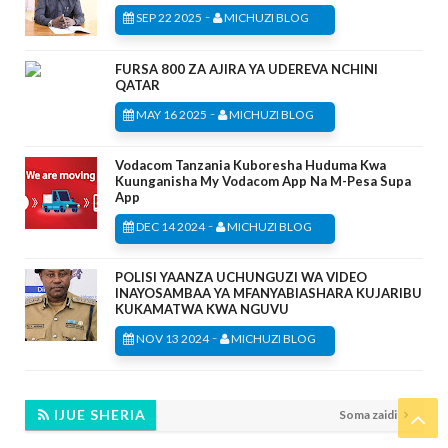
-
SEP 22 2025
MICHUZI BLOG
FURSA 800 ZA AJIRA YA UDEREVA NCHINI
QATAR
-
MAY 16 2025
MICHUZI BLOG
Vodacom Tanzania Kuboresha Huduma Kwa
Kuunganisha My Vodacom App Na M-Pesa Supa
App
-
DEC 14 2024
MICHUZI BLOG
POLISI YAANZA UCHUNGUZI WA VIDEO
INAYOSAMBAA YA MFANYABIASHARA KUJARIBU
KUKAMATWA KWA NGUVU
-
NOV 13 2024
MICHUZI BLOG
IJUE SHERIA
Soma zaidi