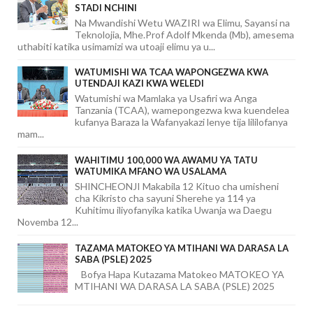
STADI NCHINI
Na Mwandishi Wetu WAZIRI wa Elimu, Sayansi na
Teknolojia, Mhe.Prof Adolf Mkenda (Mb), amesema
uthabiti katika usimamizi wa utoaji elimu ya u...
WATUMISHI WA TCAA WAPONGEZWA KWA
UTENDAJI KAZI KWA WELEDI
Watumishi wa Mamlaka ya Usafiri wa Anga
Tanzania (TCAA), wamepongezwa kwa kuendelea
kufanya Baraza la Wafanyakazi lenye tija lililofanya
mam...
WAHITIMU 100,000 WA AWAMU YA TATU
WATUMIKA MFANO WA USALAMA
SHINCHEONJI Makabila 12 Kituo cha umisheni
cha Kikristo cha sayuni Sherehe ya 114 ya
Kuhitimu iliyofanyika katika Uwanja wa Daegu
Novemba 12...
TAZAMA MATOKEO YA MTIHANI WA DARASA LA
SABA (PSLE) 2025
Bofya Hapa Kutazama Matokeo MATOKEO YA
MTIHANI WA DARASA LA SABA (PSLE) 2025