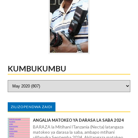
KUMBUKUMBU
ZILIZOPENDWA ZAIDI
ANGALIA MATOKEO YA DARASA LA SABA 2024
BARAZA la Mitihani lTanzania (Necta) latangaza
matokeo ya darasa la saba, ambapo mtihani
ulifanyika Septemba 2024. Akitangaza matokeo