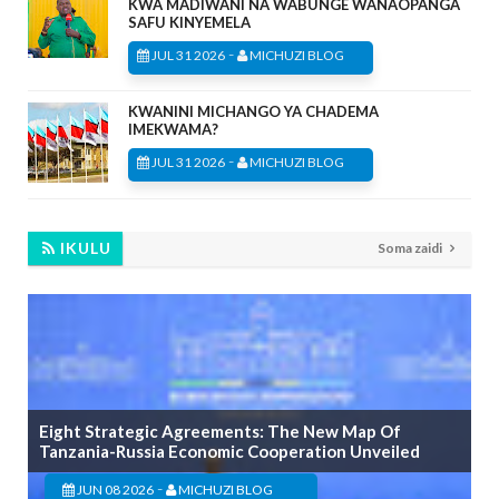
KWA MADIWANI NA WABUNGE WANAOPANGA
SAFU KINYEMELA
-
JUL 31 2026
MICHUZI BLOG
KWANINI MICHANGO YA CHADEMA
IMEKWAMA?
-
JUL 31 2026
MICHUZI BLOG
IKULU
Soma zaidi
Eight Strategic Agreements: The New Map Of
Tanzania-Russia Economic Cooperation Unveiled
-
JUN 08 2026
MICHUZI BLOG