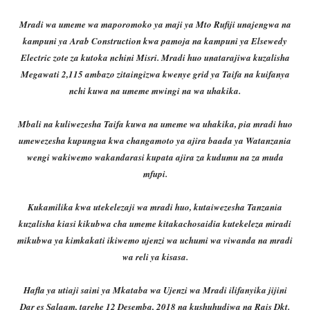
Mradi wa umeme wa maporomoko ya maji ya Mto Rufiji unajengwa na
kampuni ya Arab Construction kwa pamoja na kampuni ya Elsewedy
Electric zote za kutoka nchini Misri. Mradi huo unatarajiwa kuzalisha
Megawati 2,115 ambazo zitaingizwa kwenye grid ya Taifa na kuifanya
nchi kuwa na umeme mwingi na wa uhakika.
Mbali na kuliwezesha Taifa kuwa na umeme wa uhakika, pia mradi huo
umewezesha kupungua kwa changamoto ya ajira baada ya Watanzania
wengi wakiwemo wakandarasi kupata ajira za kudumu na za muda
mfupi.
Kukamilika kwa utekelezaji wa mradi huo, kutaiwezesha Tanzania
kuzalisha kiasi kikubwa cha umeme kitakachosaidia kutekeleza miradi
mikubwa ya kimkakati ikiwemo ujenzi wa uchumi wa viwanda na mradi
wa reli ya kisasa.
Hafla ya utiaji saini ya Mkataba wa Ujenzi wa Mradi ilifanyika jijini
Dar es Salaam, tarehe 12 Desemba, 2018 na kushuhudiwa na Rais Dkt.