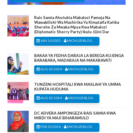
Rais Samia Ahutubia Mabalozi Pamoja Na
Wawakilishi Wa Mashirika Ya Kimataifa Katika
Sherehe Za Mwaka Mpya Kwa Mabalozi
(Diplomatic Sherry Party) Ikulu Jijini Dar
-
JAN 14 2025
MICHUZI BLOG
BAKAA YA FEDHA DARAJA LA BEREGA KUJENGA
BARABARA, MADARAJA NA MAKARAVATI
-
AUG 03 2024
MICHUZI BLOG
TUNZENI HOSPITALI KWA MASLAHI YA UMMA
KUPATA HUDUMA
-
AUG 02 2024
MICHUZI BLOG
DC ADVERA AMPONGEZA RAIS SAMIA KWA
MIRDI YA MAJI BIHARAMULO
-
FEB 20 2024
MICHUZI BLOG