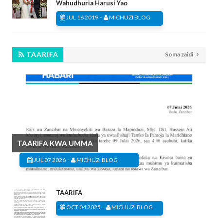
Wahudhuria Harusi Yao
-
JUL 16 2019
MICHUZI BLOG
TAARIFA
Soma zaidi
TAARIFA KWA UMMA
-
JUL 07 2026
MICHUZI BLOG
TAARIFA
-
OCT 04 2025
MICHUZI BLOG