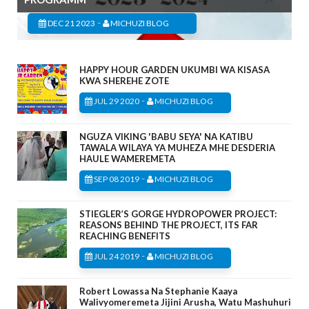
-
DEC 21 2023
MICHUZI BLOG
HAPPY HOUR GARDEN UKUMBI WA KISASA
KWA SHEREHE ZOTE
-
JUL 29 2020
MICHUZI BLOG
NGUZA VIKING 'BABU SEYA' NA KATIBU
TAWALA WILAYA YA MUHEZA MHE DESDERIA
HAULE WAMEREMETA
-
SEP 08 2019
MICHUZI BLOG
STIEGLER’S GORGE HYDROPOWER PROJECT:
REASONS BEHIND THE PROJECT, ITS FAR
REACHING BENEFITS
-
JUL 24 2019
MICHUZI BLOG
Robert Lowassa Na Stephanie Kaaya
Walivyomeremeta Jijini Arusha, Watu Mashuhuri