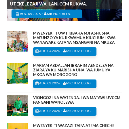
UTEKELEZAJI WA ILANI CCM RUKWA.
-
AUG 05 2026
MICHUZI BLOG
MWENYEKITI UWT KIBAHA MJI ASHUSHA
MAFUNZO YA KUJIKWAMUA KIUCHUMI KWA
WANAWAKE KATA YA MSANGANI NA MKUZA
-
AUG 04 2026
MICHUZI BLOG
MARIAM ABDALLAH IBRAHIM AENDELEA NA
ZIARA YA KUIMARISHA UHAI WA JUMUIYA
MKOA WA MOROGORO
-
AUG 03 2026
MICHUZI BLOG
VIONGOZI NA WATENDAJI WA MATAWI UVCCM
PANGANI WANOLEWA
-
AUG 02 2026
MICHUZI BLOG
MWENYEKITI WAZAZI TAIFA ATEMA CHECHE