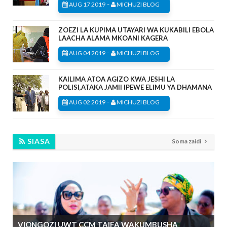
-
AUG 17 2019
MICHUZI BLOG
ZOEZI LA KUPIMA UTAYARI WA KUKABILI EBOLA
LAACHA ALAMA MKOANI KAGERA
-
AUG 04 2019
MICHUZI BLOG
KAILIMA ATOA AGIZO KWA JESHI LA
POLISI,ATAKA JAMII IPEWE ELIMU YA DHAMANA
-
AUG 02 2019
MICHUZI BLOG
SIASA
Soma zaidi
VIONGOZI UWT CCM TAIFA WAKUMBUSHA