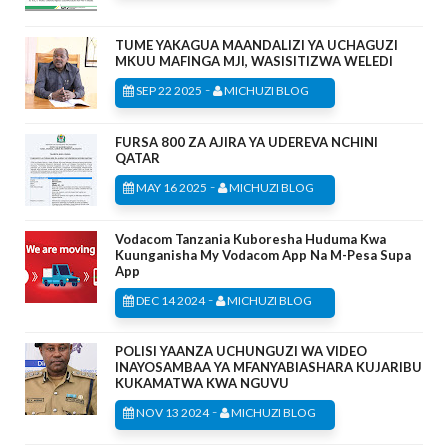
TUME YAKAGUA MAANDALIZI YA UCHAGUZI
MKUU MAFINGA MJI, WASISITIZWA WELEDI
-
SEP 22 2025
MICHUZI BLOG
FURSA 800 ZA AJIRA YA UDEREVA NCHINI
QATAR
-
MAY 16 2025
MICHUZI BLOG
Vodacom Tanzania Kuboresha Huduma Kwa
Kuunganisha My Vodacom App Na M-Pesa Supa
App
-
DEC 14 2024
MICHUZI BLOG
POLISI YAANZA UCHUNGUZI WA VIDEO
INAYOSAMBAA YA MFANYABIASHARA KUJARIBU
KUKAMATWA KWA NGUVU
-
NOV 13 2024
MICHUZI BLOG