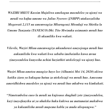
…………………………………………………………………………..
WAZIRI MKUU Kassim Majaliwa amekagua maendeleo ya ujenzi wa
mradi wa kufua umeme wa Julius Nyerere (JNHPP) utakaozalisha
Megawati 2,115 na amemwagiza Mkurugenzi Mtendaji wa Shirika la
Umeme Tanzania (TANESCO) Dkt. Tito Mwinuka asimamie mradi huo
ili ukamilike kwa wakati.
Vilevile, Waziri Mkuu amemwagiza mkandarasi anayejenga mradi huo
aukamilishe kwa wakati kwa sababu imebainika kuwa mvua
zinazoendelea kunyesha nchini haziathiri utekelezaji wa ujenzi huo.
Waziri Mkuu ametoa maagizo hayo leo (Alhamisi Mei 14, 2020) akiwa
katika ziara ya kukagua hatua za utekelezaji wa mradi huo. Amesema
ameridhishwa maedeleo ya ujenzi wa mradi huo mkubwa wa kimkakati.
“Nimetembelea eneo la mradi na kujionea shughuli zote zinazoendelea,
kazi inayofanyika ni ya uhakika huku kukiwa na matumaini makubwa
ya kukamilisha mradi mapema kabla ya muda uliopangwa.”