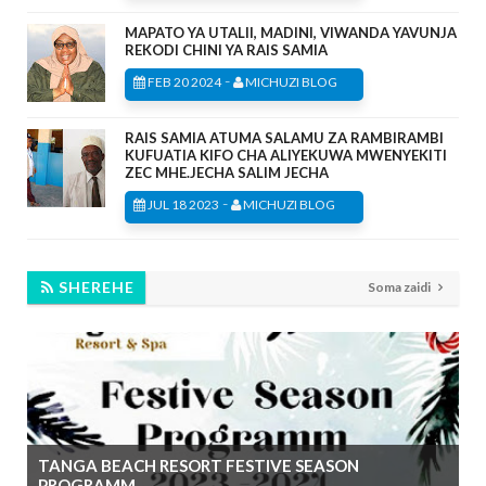
MAPATO YA UTALII, MADINI, VIWANDA YAVUNJA
REKODI CHINI YA RAIS SAMIA
-
FEB 20 2024
MICHUZI BLOG
RAIS SAMIA ATUMA SALAMU ZA RAMBIRAMBI
KUFUATIA KIFO CHA ALIYEKUWA MWENYEKITI
ZEC MHE.JECHA SALIM JECHA
-
JUL 18 2023
MICHUZI BLOG
SHEREHE
Soma zaidi
TANGA BEACH RESORT FESTIVE SEASON
PROGRAMM