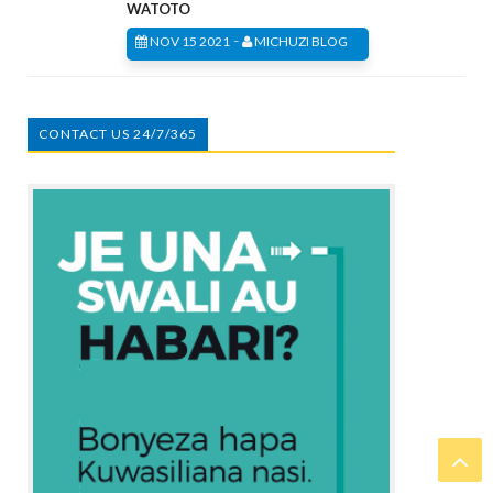
WATOTO
-
NOV 15 2021
MICHUZI BLOG
CONTACT US 24/7/365