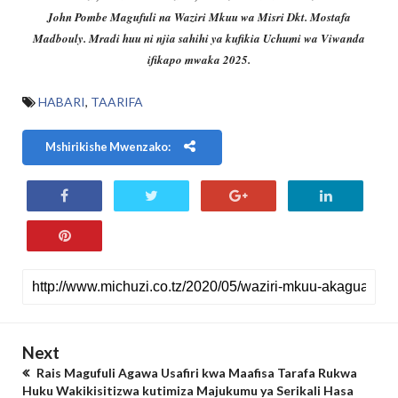
John Pombe Magufuli na Waziri Mkuu wa Misri Dkt. Mostafa
Madbouly. Mradi huu ni njia sahihi ya kufikia Uchumi wa Viwanda
ifikapo mwaka 2025.
HABARI
,
TAARIFA
Mshirikishe Mwenzako:
Next
Rais Magufuli Agawa Usafiri kwa Maafisa Tarafa Rukwa
Huku Wakikisitizwa kutimiza Majukumu ya Serikali Hasa