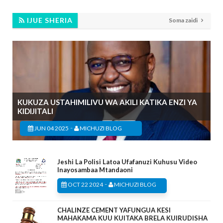
IJUE SHERIA
Soma zaidi
KUKUZA USTAHIMILIVU WA AKILI KATIKA ENZI YA
KIDIJITALI
-
JUN 04 2025
MICHUZI BLOG
Jeshi La Polisi Latoa Ufafanuzi Kuhusu Video
Inayosambaa Mtandaoni
-
OCT 22 2024
MICHUZI BLOG
CHALINZE CEMENT YAFUNGUA KESI
MAHAKAMA KUU KUITAKA BRELA KUIRUDISHA