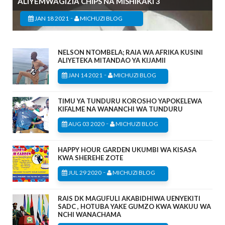
ALIYEMWAGIZIA CHIPS NA MISHIKAKI 3
-
JAN 18 2021
MICHUZI BLOG
NELSON NTOMBELA; RAIA WA AFRIKA KUSINI
ALIYETEKA MITANDAO YA KIJAMII
-
JAN 14 2021
MICHUZI BLOG
TIMU YA TUNDURU KOROSHO YAPOKELEWA
KIFALME NA WANANCHI WA TUNDURU
-
AUG 03 2020
MICHUZI BLOG
HAPPY HOUR GARDEN UKUMBI WA KISASA
KWA SHEREHE ZOTE
-
JUL 29 2020
MICHUZI BLOG
RAIS DK MAGUFULI AKABIDHIWA UENYEKITI
SADC , HOTUBA YAKE GUMZO KWA WAKUU WA
NCHI WANACHAMA