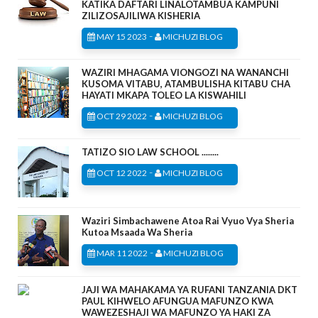
KATIKA DAFTARI LINALOTAMBUA KAMPUNI
ZILIZOSAJILIWA KISHERIA
-
MAY 15 2023
MICHUZI BLOG
WAZIRI MHAGAMA VIONGOZI NA WANANCHI
KUSOMA VITABU, ATAMBULISHA KITABU CHA
HAYATI MKAPA TOLEO LA KISWAHILI
-
OCT 29 2022
MICHUZI BLOG
TATIZO SIO LAW SCHOOL ........
-
OCT 12 2022
MICHUZI BLOG
Waziri Simbachawene Atoa Rai Vyuo Vya Sheria
Kutoa Msaada Wa Sheria
-
MAR 11 2022
MICHUZI BLOG
JAJI WA MAHAKAMA YA RUFANI TANZANIA DKT
PAUL KIHWELO AFUNGUA MAFUNZO KWA
WAWEZESHAJI WA MAFUNZO YA HAKI ZA