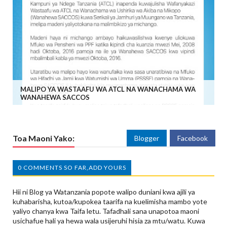
MALIPO YA WASTAAFU WA ATCL NA WANACHAMA WA
WANAHEWA SACCOS
Toa Maoni Yako:
Blogger
Facebook
0 COMMENTS SO FAR,ADD YOURS
Hii ni Blog ya Watanzania popote walipo duniani kwa ajili ya
kuhabarisha, kutoa/kupokea taarifa na kuelimisha mambo yote
yaliyo chanya kwa Taifa letu. Tafadhali sana unapotoa maoni
usichafue hali ya hewa wala usijeruhi hisia za mtu/watu. Kuwa