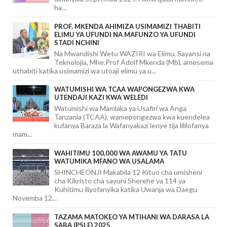
ha...
PROF. MKENDA AHIMIZA USIMAMIZI THABITI
ELIMU YA UFUNDI NA MAFUNZO YA UFUNDI
STADI NCHINI
Na Mwandishi Wetu WAZIRI wa Elimu, Sayansi na
Teknolojia, Mhe.Prof Adolf Mkenda (Mb), amesema
uthabiti katika usimamizi wa utoaji elimu ya u...
WATUMISHI WA TCAA WAPONGEZWA KWA
UTENDAJI KAZI KWA WELEDI
Watumishi wa Mamlaka ya Usafiri wa Anga
Tanzania (TCAA), wamepongezwa kwa kuendelea
kufanya Baraza la Wafanyakazi lenye tija lililofanya
mam...
WAHITIMU 100,000 WA AWAMU YA TATU
WATUMIKA MFANO WA USALAMA
SHINCHEONJI Makabila 12 Kituo cha umisheni
cha Kikristo cha sayuni Sherehe ya 114 ya
Kuhitimu iliyofanyika katika Uwanja wa Daegu
Novemba 12...
TAZAMA MATOKEO YA MTIHANI WA DARASA LA
SABA (PSLE) 2025