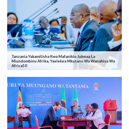
Tanzania Yakamilisha Kwa Mafanikio Jukwaa La
Miundombinu Afrika, Yaelekea Mkutano Wa Wanahisa Wa
Africa50