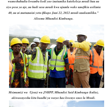
wameshuhudia kwamba kodi yao inatumika kutekeleza mradi huu na
siyo pesa ya nje, na hadi sasa mradi kwa ujumla wake umefikia asilimia
40, na ni matumaini yetu ifikapo Juni 22, 2022 mradi unakamilika.”
Alisema Mhandisi Kimbanga.
Msimamizi wa Ujenzi wa JNHPP, Mhandisi Said Kimbanga (kulia),
akiwaonyesha kitu baadhi ya wazee hao kwenye eneo la Mradi.