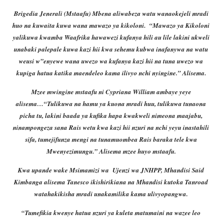
Brigedia Jenerali (Mstaafu) Mbena aliwabeza watu wanaokejeli mradi
huo na kuwaita kuwa wana mawazo ya kikoloni.
“Mawazo ya Kikoloni
yalikuwa kwamba Waafrika hawawezi kufanya hili au lile lakini ukweli
unabaki palepale kuwa kazi hii kwa sehemu kubwa inafanywa na watu
weusi w”enyewe wana uwezo wa kufanya kazi hii na tuna uwezo wa
kupiga hatua katika maendeleo kama ilivyo nchi nyingine.” Alisema.
Mzee mwingine mstaafu ni Cypriana William ambaye yeye
alisema…“Tulikuwa na hamu ya kuona mradi huu, tulikuwa tunaona
picha tu, lakini baada ya kufika hapa kwakweli nimeona maajabu,
ninampongeza sana Rais wetu kwa kazi hii nzuri na nchi yeyu inastahili
sifa, tumejifunza mengi na tunamuombea Rais baraka tele kwa
Mwenyezimungu.” Alisema mzee huyo mstaafu.
Kwa upande wake Msimamizi wa
Ujenzi wa JNHPP, Mhandisi Said
Kimbanga alisema Tanesco ikishirikiana na Mhandisi kutoka Tanroad
watahakikisha mradi unakamilika kama ulivyopangwa.
“Tumefikia kwenye hatua nzuri ya kuleta matumaini na wazee leo