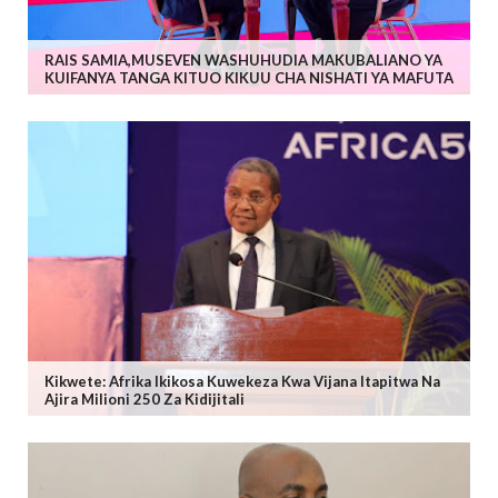
RAIS SAMIA,MUSEVEN WASHUHUDIA MAKUBALIANO YA
KUIFANYA TANGA KITUO KIKUU CHA NISHATI YA MAFUTA
Kikwete: Afrika Ikikosa Kuwekeza Kwa Vijana Itapitwa Na
Ajira Milioni 250 Za Kidijitali