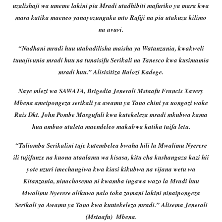
uzalishaji wa umeme lakini pia Mradi utadhibiti mafuriko ya mara kwa
mara katika maeneo yanayozunguka mto Rufiji na pia utakuza kilimo
na uvuvi.
“Nadhani mradi huu utabadilisha maisha ya Watanzania, kwakweli
tunajivunia mradi huu na tunaisifu Serikali na Tanesco kwa kusimamia
mradi huu.” Alisisitiza Balozi Kadege.
Naye mlezi wa SAWATA, Brigedia Jenerali Mstaafu Francis Xavery
Mbena ameipongeza serikali ya awamu ya Tano chini ya uongozi wake
Rais Dkt. John Pombe Masgufuli kwa kutekeleza mradi mkubwa kama
huu ambao utaleta maendeleo makubwa katika taifa letu.
“Tuliomba Serikalini tuje kutembelea bwaha hili la Mwalimu Nyerere
ili tujifunze na kuona utaalamu wa kisasa, kitu cha kushangaza kazi hii
yote nzuri imechangiwa kwa kiasi kikubwa na vijana wetu wa
Kitanzania, ninachosema ni kwamba ingawa wazo la Mradi huu
Mwalimu Nyerere alikuwa nalo toka zamani lakini ninaipongeza
Serikali ya Awamu ya Tano kwa kuutekeleza mradi.” Alisema Jenerali
(Mstaafu)
Mbena.