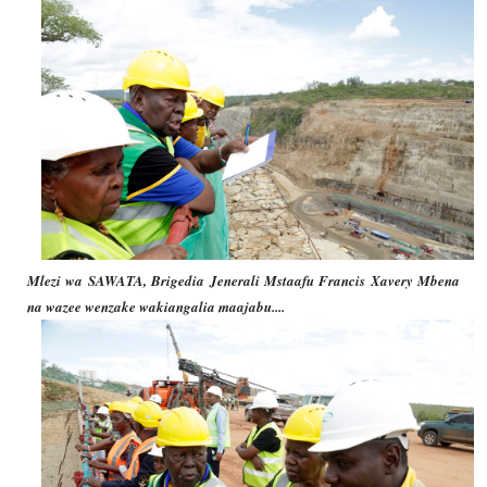
Mlezi wa SAWATA, Brigedia Jenerali Mstaafu Francis Xavery Mbena
na wazee wenzake wakiangalia maajabu....