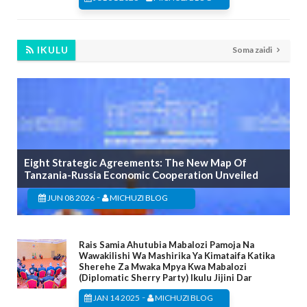
IKULU
Soma zaidi
Eight Strategic Agreements: The New Map Of
Tanzania-Russia Economic Cooperation Unveiled
-
JUN 08 2026
MICHUZI BLOG
Rais Samia Ahutubia Mabalozi Pamoja Na
Wawakilishi Wa Mashirika Ya Kimataifa Katika
Sherehe Za Mwaka Mpya Kwa Mabalozi
(Diplomatic Sherry Party) Ikulu Jijini Dar
-
JAN 14 2025
MICHUZI BLOG