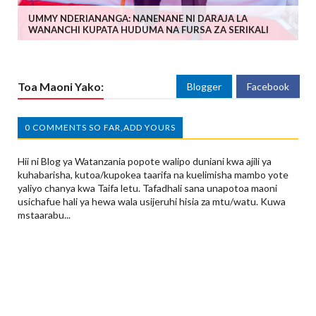
UMMY NDERIANANGA: NANENANE NI DARAJA LA
WANANCHI KUPATA HUDUMA NA FURSA ZA SERIKALI
Toa Maoni Yako:
Blogger
Facebook
0 COMMENTS SO FAR,ADD YOURS
Hii ni Blog ya Watanzania popote walipo duniani kwa ajili ya
kuhabarisha, kutoa/kupokea taarifa na kuelimisha mambo yote
yaliyo chanya kwa Taifa letu. Tafadhali sana unapotoa maoni
usichafue hali ya hewa wala usijeruhi hisia za mtu/watu. Kuwa
mstaarabu...