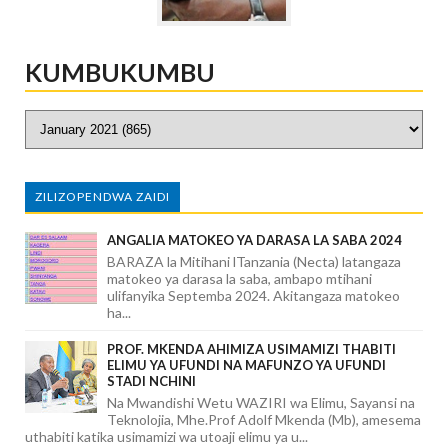
KUMBUKUMBU
ZILIZOPENDWA ZAIDI
ANGALIA MATOKEO YA DARASA LA SABA 2024
BARAZA la Mitihani lTanzania (Necta) latangaza
matokeo ya darasa la saba, ambapo mtihani
ulifanyika Septemba 2024. Akitangaza matokeo
ha...
PROF. MKENDA AHIMIZA USIMAMIZI THABITI
ELIMU YA UFUNDI NA MAFUNZO YA UFUNDI
STADI NCHINI
Na Mwandishi Wetu WAZIRI wa Elimu, Sayansi na
Teknolojia, Mhe.Prof Adolf Mkenda (Mb), amesema
uthabiti katika usimamizi wa utoaji elimu ya u...