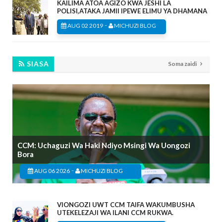
KAILIMA ATOA AGIZO KWA JESHI LA
POLISI,ATAKA JAMII IPEWE ELIMU YA DHAMANA
-
AUG 02 2019
MICHUZI BLOG
SIASA
Soma zaidi
CCM: Uchaguzi Wa Haki Ndiyo Msingi Wa Uongozi
Bora
-
AUG 06 2026
MICHUZI BLOG
VIONGOZI UWT CCM TAIFA WAKUMBUSHA
UTEKELEZAJI WA ILANI CCM RUKWA.