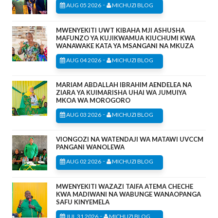
-
AUG 05 2026
MICHUZI BLOG
MWENYEKITI UWT KIBAHA MJI ASHUSHA
MAFUNZO YA KUJIKWAMUA KIUCHUMI KWA
WANAWAKE KATA YA MSANGANI NA MKUZA
-
AUG 04 2026
MICHUZI BLOG
MARIAM ABDALLAH IBRAHIM AENDELEA NA
ZIARA YA KUIMARISHA UHAI WA JUMUIYA
MKOA WA MOROGORO
-
AUG 03 2026
MICHUZI BLOG
VIONGOZI NA WATENDAJI WA MATAWI UVCCM
PANGANI WANOLEWA
-
AUG 02 2026
MICHUZI BLOG
MWENYEKITI WAZAZI TAIFA ATEMA CHECHE
KWA MADIWANI NA WABUNGE WANAOPANGA
SAFU KINYEMELA
-
JUL 31 2026
MICHUZI BLOG