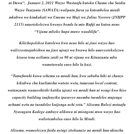
ni Dawa”,
Januari 2, 2021 Wazee Wastaafu kutoka Chama cha Saidia
Wazee Tanzania (SAWATA) walipata fursa ya kutembelea mradi
mkubwa wa kimkakati wa Umeme wa Maji wa Julius Nyerere (JNHPP
2115) unaotekelezwa kwenye bonde la mto Rufiji na kutoa neno
“Vijana mlioko hapa muwe waadilifu”.
Kilichopelekea kutolewa kwa neno hilo ni jinsi wazee hao
walivyostaajabishwa na jinsi ujenzi wa bwawa hilo unavyotekelezwa
kisasa tena asilimia zaidi ya 90 ni vijana wa Kitanzania ndio
wametawala eneo hilo la kazi.
“Tumefurahi kuwa sehemu ya mradi huu, kwa sababu hiki ni chanzo
kikubwa cha kuelimisha watoto wetu, tumeona local content,
watanzania wanaoshiriki katika ujenzi wa mradi huu ni wengi kwa hiyo
capacity building inafanyika ipasavyo naomba tuendelee mujenga
uchumi wetu na tuendelee kuijenga nchi yetu.” Alisema Balozi mstaafu
Nyasugara Kadege ambaye alikuwa ni miongoni mwa wazee hao
waliotembelea eneo hilo la Mradi.
Alisema, wameelezwa faida nyingi zitokanazo na mradi huu ukiacha