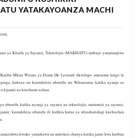
SATU YATAKAYOANZA MACHI
ARI,
ano ya Kitaifa ya Sayansi, Teknolojia (MAKISATU) ambayo yanatarajiwa
, Katibu Mkuu Wizara ya Elimu Dk Leonard Akwilapo amesema lengo la
jenga, kukuza na kuendeleza ubunifu wa Watanzania katika nyanja za
ya kijamii na kiuchumi nchini.
ubunifu katika nyanja ya sayansi na teknolojia, matumizi ya sayansi,
jamii; kuendeleza ubunifu ili kufikia hatua ya ubiasharishaji kuchochea
a.
anzishwa kwake yamekuwa na matokeo chanya katika jamii kwa kuibua