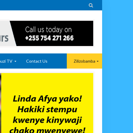

uzi TV
Contact Us
Zilizobamba