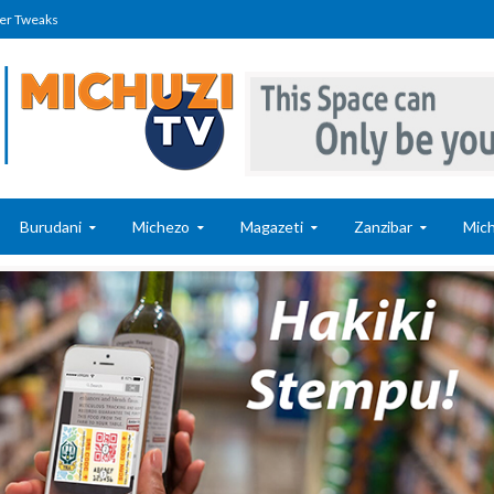
er Tweaks
Burudani
Michezo
Magazeti
Zanzibar
Mich