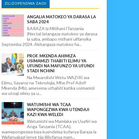
ZILIZOPENDWA ZAIDI
ANGALIA MATOKEO YA DARASA LA
SABA 2024
BARAZA la Mitihani lTanzania
(Necta) latangaza matokeo ya darasa
la saba, ambapo mtihani ulifanyika
Septemba 2024. Akitangaza matokeo ha...
PROF. MKENDA AHIMIZA
USIMAMIZI THABITI ELIMU YA
UFUNDI NA MAFUNZO YA UFUNDI
STADI NCHINI
Na Mwandishi Wetu WAZIRI wa
Elimu, Sayansi na Teknolojia, Mhe.Prof Adolf
Mkenda (Mb), amesema uthabiti katika usimamizi
wa utoaji elimu ya u...
WATUMISHI WA TCAA
WAPONGEZWA KWA UTENDAJI
KAZI KWA WELEDI
Watumishi wa Mamlaka ya Usafiri wa
Anga Tanzania (TCAA),
wamepongezwa kwa kuendelea kufanya Baraza la
Wafanyakazi lenye tija lililofanya mam...