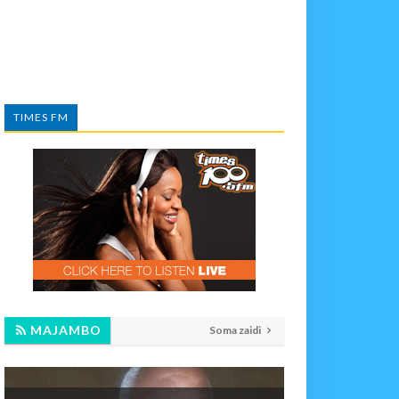
TIMES FM
MAJAMBO
Soma zaidi