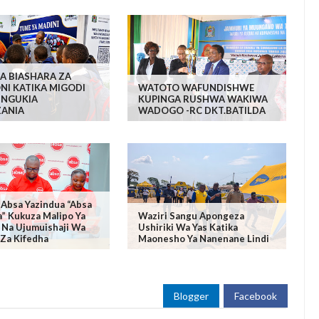
A BIASHARA ZA
NI KATIKA MIGODI
WATOTO WAFUNDISHWE
NGUKIA
KUPINGA RUSHWA WAKIWA
ANIA
WADOGO -RC DKT.BATILDA
 Absa Yazindua “Absa
a” Kukuza Malipo Ya
Waziri Sangu Apongeza
li Na Ujumuishaji Wa
Ushiriki Wa Yas Katika
Za Kifedha
Maonesho Ya Nanenane Lindi
Blogger
Facebook