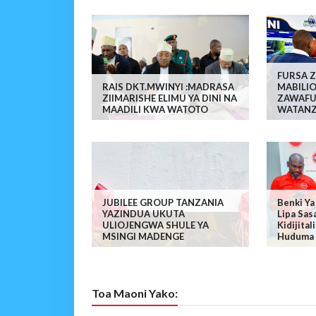
FURSA Z
RAIS DKT.MWINYI :MADRASA
MABILIO
ZIIMARISHE ELIMU YA DINI NA
ZAWAFU
MAADILI KWA WATOTO
WATANZ
JUBILEE GROUP TANZANIA
Benki Ya
YAZINDUA UKUTA
Lipa Sas
ULIOJENGWA SHULE YA
Kidijita
MSINGI MADENGE
Huduma 
Toa Maoni Yako: