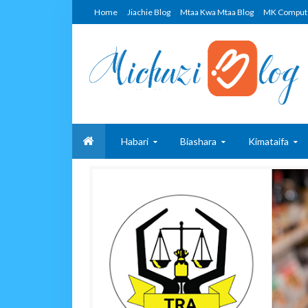
Home
Jiachie Blog
Mtaa Kwa Mtaa Blog
MK Comput
Habari
Biashara
Kimataifa