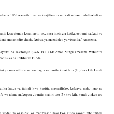
lamu 1066 wameibuliwa na kuajiliwa na serikali sehemu mbalimbali na
mii kwa ujumla kwani nchi yetu sasa imeingia katika uchumi wa kati wa
ndani ambao ndio chachu kubwa ya maendeleo ya viwanda," Amesema.
Sayansi na Teknolojia (COSTECH) Dk Amos Nungu amesema Wabunifu
zohusika na uratibu wa kundi.
ini ya mawasilisho na kuchagua wabunifu kumi bora (10) kwa kila kundi
atika hatua ya fainali kwa kupitia mawasilisho, kufanya mahojiano na
fu wa alama na kupata ubunifu mahiri tatu (3) kwa kila kundi utakao toa
wa wadau na washiriki wa maonyesho hayo kwa kutoa zawadi mbalimbali