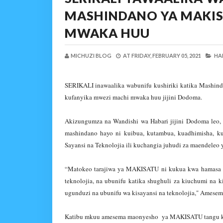
MASHINDANO YA MAKI
MWAKA HUU
MICHUZI BLOG
AT
FRIDAY, FEBRUARY 05, 2021
HAB
SERIKALI inawaalika wabunifu kushiriki katika Mashind
kufanyika mwezi machi mwaka huu jijini Dodoma.
Akizungumza na Wandishi wa Habari jijini Dodoma leo
mashindano hayo ni kuibua, kutambua, kuadhimisha, ku
Sayansi na Teknolojia ili kuchangia juhudi za maendeleo 
“Matokeo tarajiwa ya MAKISATU ni kukua kwa hamasa ya 
teknolojia, na ubunifu katika shughuli za kiuchumi na ki
ugunduzi na ubunifu wa kisayansi na teknolojia," Amesem
Katibu mkuu amesema maonyesho ya MAKISATU tangu ku