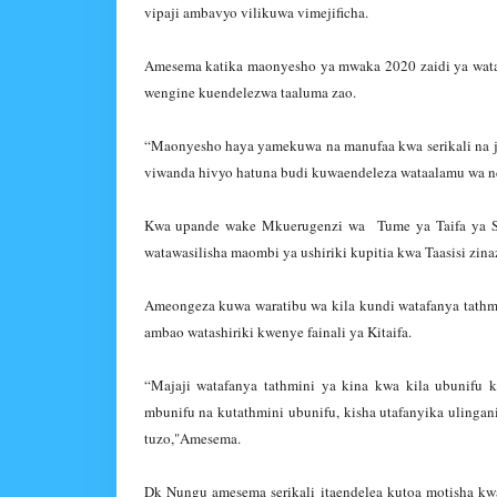
vipaji ambavyo vilikuwa vimejificha.
Amesema katika maonyesho ya mwaka 2020 zaidi ya wataa
wengine kuendelezwa taaluma zao.
“Maonyesho haya yamekuwa na manufaa kwa serikali na ja
viwanda hivyo hatuna budi kuwaendeleza wataalamu wa 
Kwa upande wake Mkuerugenzi wa Tume ya Taifa ya 
watawasilisha maombi ya ushiriki kupitia kwa Taasisi zina
Ameongeza kuwa waratibu wa kila kundi watafanya tathm
ambao watashiriki kwenye fainali ya Kitaifa.
“Majaji watafanya tathmini ya kina kwa kila ubunifu k
mbunifu na kutathmini ubunifu, kisha utafanyika ulingani
tuzo,"Amesema.
Dk Nungu amesema serikali itaendelea kutoa motisha k