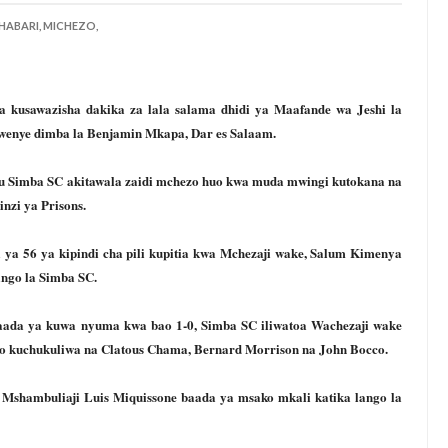
HABARI,
MICHEZO,
 kusawazisha dakika za lala salama dhidi ya Maafande wa Jeshi la
wenye dimba la Benjamin Mkapa, Dar es Salaam.
ku Simba SC akitawala zaidi mchezo huo kwa muda mwingi kutokana na
nzi ya Prisons.
 ya 56 ya kipindi cha pili kupitia kwa Mchezaji wake, Salum Kimenya
lango la Simba SC.
baada ya kuwa nyuma kwa bao 1-0, Simba SC iliwatoa Wachezaji wake
ao kuchukuliwa na Clatous Chama, Bernard Morrison na John Bocco.
 Mshambuliaji Luis Miquissone baada ya msako mkali katika lango la