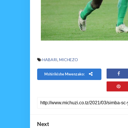
HABARI
,
MICHEZO
Mshirikishe Mwenzako:
Next