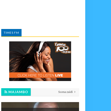
TIMES FM
MAJAMBO
Soma zaidi