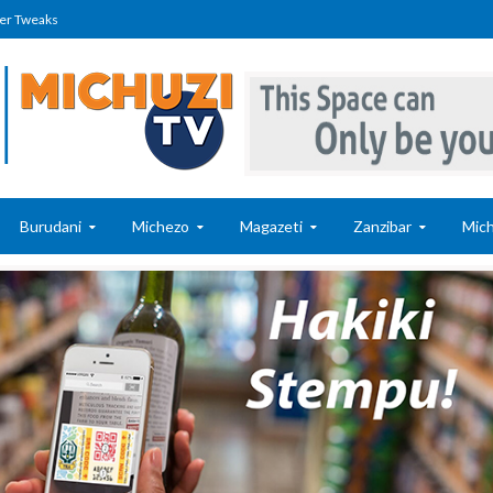
er Tweaks
Burudani
Michezo
Magazeti
Zanzibar
Mich