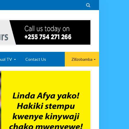

uzi TV
Contact Us
Zilizobamba