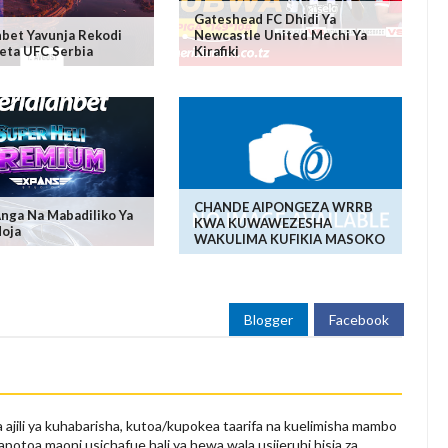
Gateshead FC Dhidi Ya
bet Yavunja Rekodi
Newcastle United Mechi Ya
eta UFC Serbia
Kirafiki
CHANDE AIPONGEZA WRRB
Anga Na Mabadiliko Ya
KWA KUWAWEZESHA
Moja
WAKULIMA KUFIKIA MASOKO
Blogger
Facebook
 ajili ya kuhabarisha, kutoa/kupokea taarifa na kuelimisha mambo
apotoa maoni usichafue hali ya hewa wala usijeruhi hisia za