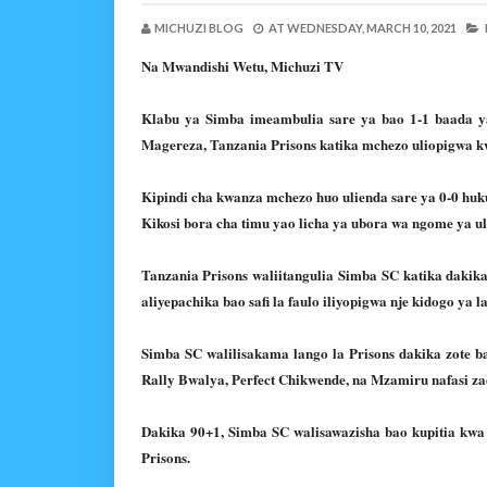
MICHUZI BLOG
AT
WEDNESDAY, MARCH 10, 2021
Na Mwandishi Wetu, Michuzi TV
Klabu ya Simba imeambulia sare ya bao 1-1 baada ya
Magereza, Tanzania Prisons katika mchezo uliopigwa k
Kipindi cha kwanza mchezo huo ulienda sare ya 0-0 hu
Kikosi bora cha timu yao licha ya ubora wa ngome ya uli
Tanzania Prisons waliitangulia Simba SC katika dakika
aliyepachika bao safi la faulo iliyopigwa nje kidogo ya 
Simba SC walilisakama lango la Prisons dakika zote 
Rally Bwalya, Perfect Chikwende, na Mzamiru nafasi z
Dakika 90+1, Simba SC walisawazisha bao kupitia kwa
Prisons.