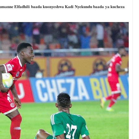
Jumanne Elfadhili baada kuonyeshwa Kadi Nyekundu baada ya kucheza