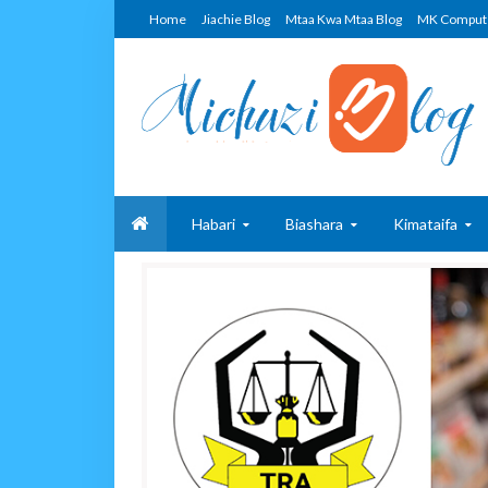
Home
Jiachie Blog
Mtaa Kwa Mtaa Blog
MK Comput
Habari
Biashara
Kimataifa