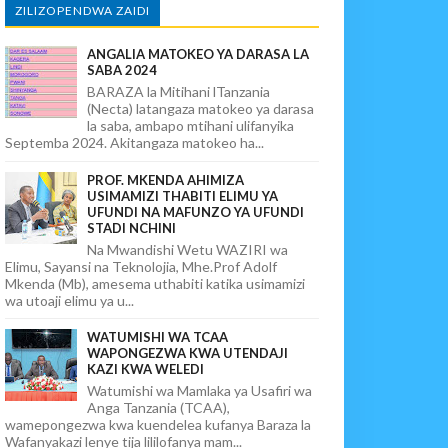
ZILIZOPENDWA ZAIDI
ANGALIA MATOKEO YA DARASA LA
SABA 2024
BARAZA la Mitihani lTanzania
(Necta) latangaza matokeo ya darasa
la saba, ambapo mtihani ulifanyika
Septemba 2024. Akitangaza matokeo ha...
PROF. MKENDA AHIMIZA
USIMAMIZI THABITI ELIMU YA
UFUNDI NA MAFUNZO YA UFUNDI
STADI NCHINI
Na Mwandishi Wetu WAZIRI wa
Elimu, Sayansi na Teknolojia, Mhe.Prof Adolf
Mkenda (Mb), amesema uthabiti katika usimamizi
wa utoaji elimu ya u...
WATUMISHI WA TCAA
WAPONGEZWA KWA UTENDAJI
KAZI KWA WELEDI
Watumishi wa Mamlaka ya Usafiri wa
Anga Tanzania (TCAA),
wamepongezwa kwa kuendelea kufanya Baraza la
Wafanyakazi lenye tija lililofanya mam...