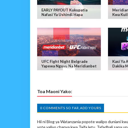
EARLY PAYOUT Kukupatia
Meridian
Nafasi Ya Ushindi Hapa
Kwa Kuil
UFC Fight Night Belgrade
Kasi Ya 
Yapewa Nguvu Na Meridianbet
Dakika 
Toa Maoni Yako:
0 COMMENTS SO FAR,ADD YOURS
Hii ni Blog ya Watanzania popote walipo duniani kwa
yote yaliyo chanya kwa Taifa letu. Tafadhali sana un