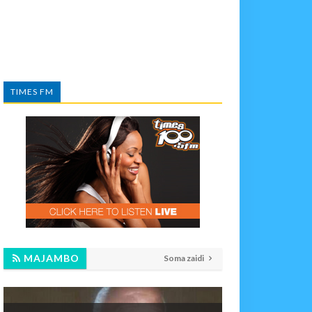
TIMES FM
MAJAMBO
Soma zaidi