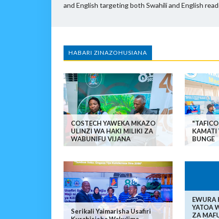
and English targeting both Swahili and English read
HABARI ZINAZOHUSIANA
COSTECH YAWEKA MKAZO
"TAFIC
ULINZI WA HAKI MILIKI ZA
KAMATI
WABUNIFU VIJANA
BUNGE
EWURA 
YATOA 
Serikali Yaimarisha Usafiri
ZA MAF