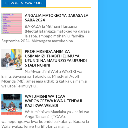
ZILIZOPENDWA ZAIDI
ANGALIA MATOKEO YA DARASA LA
SABA 2024
BARAZA la Mitihani lTanzania
(Necta) latangaza matokeo ya darasa
la saba, ambapo mtihani ulifanyika
Septemba 2024. Akitangaza matokeo ha...
PROF. MKENDA AHIMIZA
USIMAMIZI THABITI ELIMU YA
UFUNDI NA MAFUNZO YA UFUNDI
STADI NCHINI
Na Mwandishi Wetu WAZIRI wa
Elimu, Sayansi na Teknolojia, Mhe.Prof Adolf
Mkenda (Mb), amesema uthabiti katika usimamizi
wa utoaji elimu ya u...
WATUMISHI WA TCAA
WAPONGEZWA KWA UTENDAJI
KAZI KWA WELEDI
Watumishi wa Mamlaka ya Usafiri wa
Anga Tanzania (TCAA),
wamepongezwa kwa kuendelea kufanya Baraza la
Wafanyakazi lenye tija lililofanya mam...