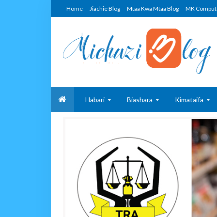
Home
Jiachie Blog
Mtaa Kwa Mtaa Blog
MK Comput
Habari
Biashara
Kimataifa