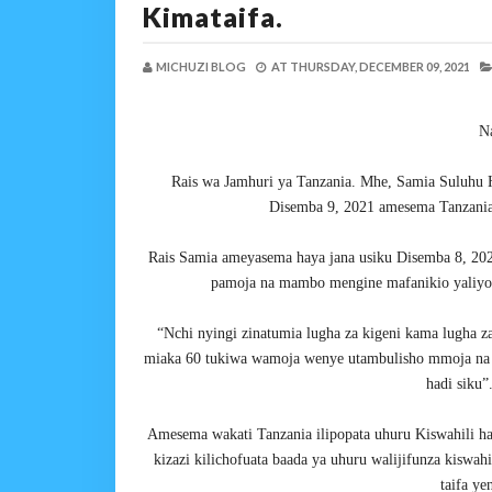
Kimataifa.
MICHUZI BLOG
AT
THURSDAY, DECEMBER 09, 2021
N
Rais wa Jamhuri ya Tanzania. Mhe, Samia Suluhu H
Disemba 9, 2021 amesema Tanzania
Rais Samia ameyasema haya jana usiku Disemba 8, 2021
pamoja na mambo mengine mafanikio yaliyopa
“Nchi nyingi zinatumia lugha za kigeni kama lugha 
miaka 60 tukiwa wamoja wenye utambulisho mmoja na l
hadi siku”
Amesema wakati Tanzania ilipopata uhuru Kiswahili h
kizazi kilichofuata baada ya uhuru walijifunza kiswahi
taifa ye