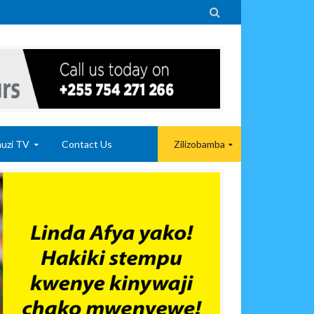

uzi TV
Contact Us
Zilizobamba