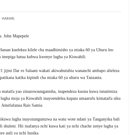
HABARI,
a. John Mapepele
assan kuelekea kilele cha maadhimisho ya miaka 60 ya Uhuru leo
 imepiga hatua kubwa kwenye lugha ya Kiswahili.
 jijini Dar es Salaam wakati akiwahutubia wananchi ambapo alieleza
tikana katika kipindi cha miaka 60 ya uhuru wa Tanzania.
za mataifa yao zinazowaunganisha, inapendeza kuona kuwa tunatimiza
ugha moja ya Kiswahili inayoendelea kupata umaarufu kimataifa siku
. Amefafanua Rais Samia.
aikuwa lugha inayozungumzwa na watu wote ndani ya Tanganyika bali
li shuleni. Hii inafanya nchi kuwa kati ya nchi chache zenye lugha ya
nye asili ya nchi husika.