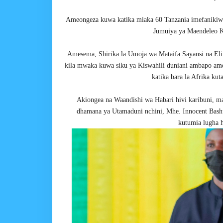
Ameongeza kuwa katika miaka 60 Tanzania imefanikiwa
Jumuiya ya Maendeleo K
Amesema, Shirika la Umoja wa Mataifa Sayansi na Elim
kila mwaka kuwa siku ya Kiswahili duniani ambapo ame
katika bara la Afrika ku
Akiongea na Waandishi wa Habari hivi karibuni, 
dhamana ya Utamaduni nchini, Mhe. Innocent Bash
kutumia lugha h