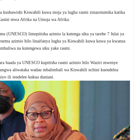
 kushawishi Kiswahili kuwa moja ya lugha rasmi zinazotumika katika
usini mwa Afrika na Umoja wa Afrika.
u (UNESCO) limepitisha azimio la kutenga siku ya tarehe 7 Julai ya
sema azimio hilo linaifanya lugha ya Kiswahili kuwa kuwa ya kwanza
tambuliwa na kutengewa siku yake rasmi.
mara baada ya UNESCO kupitisha rasmi azimio hilo Waziri mwenye
ungwa aliwataka wadau mbalimbali wa Kiswahili nchini kuendelea
iyo ili iendelee kukua duniani.