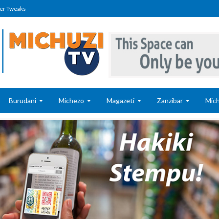
er Tweaks
Burudani
Michezo
Magazeti
Zanzibar
Mich