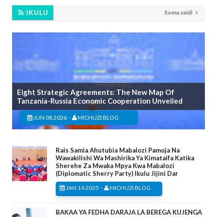
IKULU
Soma zaidi
Eight Strategic Agreements: The New Map Of
Tanzania-Russia Economic Cooperation Unveiled
-
JUN 08 2026
MICHUZI BLOG
Rais Samia Ahutubia Mabalozi Pamoja Na
Wawakilishi Wa Mashirika Ya Kimataifa Katika
Sherehe Za Mwaka Mpya Kwa Mabalozi
(Diplomatic Sherry Party) Ikulu Jijini Dar
-
JAN 14 2025
MICHUZI BLOG
BAKAA YA FEDHA DARAJA LA BEREGA KUJENGA