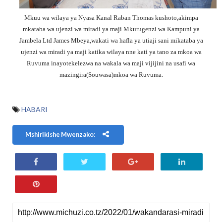
Mkuu wa wilaya ya Nyasa Kanal Raban Thomas kushoto,akimpa
mkataba wa ujenzi wa miradi ya maji Mkurugenzi wa Kampuni ya
Jambela Ltd James Mbeya,wakati wa hafla ya utiaji sani mikataba ya
ujenzi wa miradi ya maji katika wilaya nne kati ya tano za mkoa wa
Ruvuma inayotekelezwa na wakala wa maji vijijini na usafi wa
mazingira(Souwasa)mkoa wa Ruvuma.
HABARI
Mshirikishe Mwenzako: