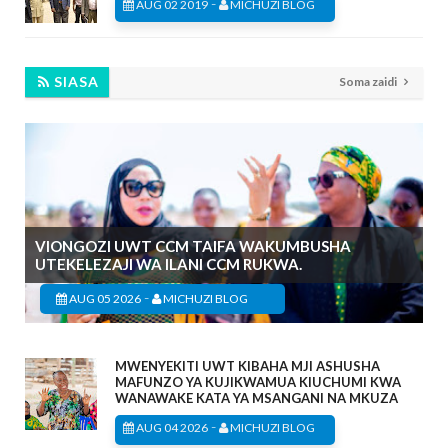
-
AUG 02 2019
MICHUZI BLOG
SIASA
Soma zaidi
VIONGOZI UWT CCM TAIFA WAKUMBUSHA
UTEKELEZAJI WA ILANI CCM RUKWA.
-
AUG 05 2026
MICHUZI BLOG
MWENYEKITI UWT KIBAHA MJI ASHUSHA
MAFUNZO YA KUJIKWAMUA KIUCHUMI KWA
WANAWAKE KATA YA MSANGANI NA MKUZA
-
AUG 04 2026
MICHUZI BLOG