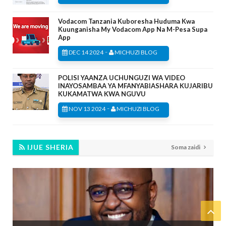
Vodacom Tanzania Kuboresha Huduma Kwa
Kuunganisha My Vodacom App Na M-Pesa Supa
App
-
DEC 14 2024
MICHUZI BLOG
POLISI YAANZA UCHUNGUZI WA VIDEO
INAYOSAMBAA YA MFANYABIASHARA KUJARIBU
KUKAMATWA KWA NGUVU
-
NOV 13 2024
MICHUZI BLOG
IJUE SHERIA
Soma zaidi