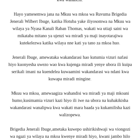
Hayo yamesemwa jana na Mkuu wa mkoa wa Ruvuma Brigedia
Jenerali Wilbert Ibuge, katika Hotuba yake iliyosomwa na Mkuu wa
wilaya ya Nyasa Kanali Raban Thomas, wakati wa utiaji saini wa
mikataba mitano ya ujenzi wa miradi ya maji inayotarajiwa
kutekelezwa katika wilaya nne kati ya tano za mkoa huo.
Jenerali Ibuge, amewataka wakandarasi hao kutumia vizuri nafasi
hiyo kuonyesha uwezo wao kwa kujenga miradi yenye ubora ili kuipa
serikali imani na kuendelea kuwaamini wakandarasi wa ndani kwa
kuwapa miradi mingine.
Mkuu wa mkoa, amewaagiza wahandisi wa miradi ya maji mkoani
humo,kusimamia vizuri kazi hiyo ili iwe na ubora na kuhakikisha
wakandarasi wanalipwa kwa wakati mara baada ya kukamilisha kazi
walizopewa.
Brigedia Jenerali Ibuge,ametaka kuwepo ushirikishwaji wa viongozi
wa ngazi ya wilaya na mkoa kwenye miradi hiyo, kwani jambo hilo