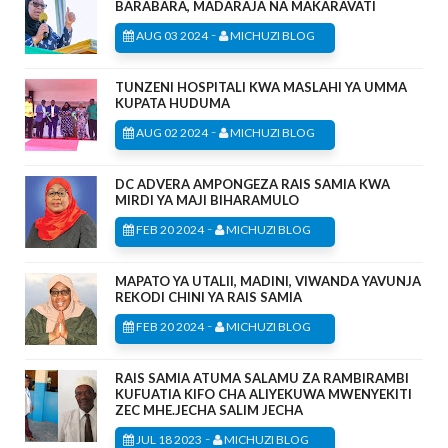
BARABARA, MADARAJA NA MAKARAVATI
-
AUG 03 2024
MICHUZI BLOG
TUNZENI HOSPITALI KWA MASLAHI YA UMMA
KUPATA HUDUMA
-
AUG 02 2024
MICHUZI BLOG
DC ADVERA AMPONGEZA RAIS SAMIA KWA
MIRDI YA MAJI BIHARAMULO
-
FEB 20 2024
MICHUZI BLOG
MAPATO YA UTALII, MADINI, VIWANDA YAVUNJA
REKODI CHINI YA RAIS SAMIA
-
FEB 20 2024
MICHUZI BLOG
RAIS SAMIA ATUMA SALAMU ZA RAMBIRAMBI
KUFUATIA KIFO CHA ALIYEKUWA MWENYEKITI
ZEC MHE.JECHA SALIM JECHA
-
JUL 18 2023
MICHUZI BLOG