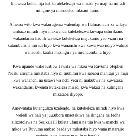
linaweza kuleta tija katika utekelezaji wa miradi ya maji na miradi
mingine ya maendeleo mkoani humo.
Ametoa wito kwa wakurugenzi watendaji wa Halmashauri za wilaya
ambazo miradi hiyo inakwenda kutekelezwa,kuwapa ushirikiano
wakandarasi hao ili waweze kutekeleza majukumu yao vizuri na
kutambulisha miradi hiyo kwa wananchi kwa kuwa wao ndiyo walinzi
wanaoishi katika mazingira ya miundombinu hiyo.
Kwa upande wake Katibu Tawala wa mkoa wa Ruvuma Stephen
Ndaki alisema,mikataba hiyo ni muhimu kwa sababu mahitaji ya maji
kwa wananchi na ustawi wa nchi yetu ni makubwa na kuwataka
wakandarasi kwenda kutekeleza miradi kwa wakati na kulingana
mikataba iliyopo.
Amewataka kutanguliza uzalendo, na kutekeleza miradi hiyo kwa
weledi wa hali ya juu,ubora unaotakiwa na ilingane na fedha
zilizotolewa na Serikali ili kuleta ufanisi na tija kwa wananchi wa
mkoa wa Ruvuma ambao baada ya mikataba hiyo wana matarajio