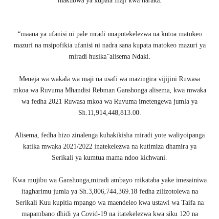
makubwa ya kupata maji kwa haraka.
“maana ya ufanisi ni pale mradi unapotekelezwa na kutoa matokeo
mazuri na msipofikia ufanisi ni nadra sana kupata matokeo mazuri ya
miradi husika”alisema Ndaki.
Meneja wa wakala wa maji na usafi wa mazingira vijijini Ruwasa
mkoa wa Ruvuma Mhandisi Rebman Ganshonga alisema, kwa mwaka
wa fedha 2021 Ruwasa mkoa wa Ruvuma imetengewa jumla ya
Sh.11,914,448,813.00.
Alisema, fedha hizo zinalenga kuhakikisha miradi yote waliyoipanga
katika mwaka 2021/2022 inatekelezwa na kutimiza dhamira ya
Serikali ya kumtua mama ndoo kichwani.
Kwa mujibu wa Ganshonga,miradi ambayo mikataba yake imesainiwa
itagharimu jumla ya Sh.3,806,744,369.18 fedha zilizotolewa na
Serikali Kuu kupitia mpango wa maendeleo kwa ustawi wa Taifa na
mapambano dhidi ya Covid-19 na itatekelezwa kwa siku 120 na