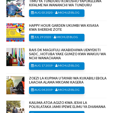
TIMU YA TUNDURU KOROSHO YAPOKELEWA
KIFALME NA WANANCHI WA TUNDURU
-
AUG 03 2020
MICHUZI BLOG
HAPPY HOUR GARDEN UKUMBI WA KISASA
KWA SHEREHE ZOTE
-
JUL 29 2020
MICHUZI BLOG
RAIS DK MAGUFULI AKABIDHIWA UENYEKITI
SADC , HOTUBA YAKE GUMZO KWA WAKUU WA
NCHI WANACHAMA
-
AUG 17 2019
MICHUZI BLOG
ZOEZI LA KUPIMA UTAYARI WA KUKABILI EBOLA
LAACHA ALAMA MKOANI KAGERA
-
AUG 04 2019
MICHUZI BLOG
KAILIMA ATOA AGIZO KWA JESHI LA
POLISI,ATAKA JAMII IPEWE ELIMU YA DHAMANA