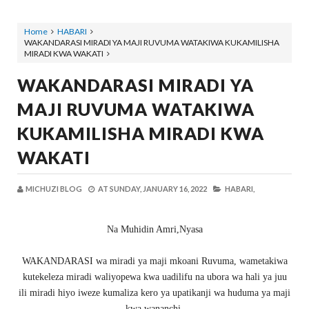
Home
HABARI
WAKANDARASI MIRADI YA MAJI RUVUMA WATAKIWA KUKAMILISHA
MIRADI KWA WAKATI
WAKANDARASI MIRADI YA
MAJI RUVUMA WATAKIWA
KUKAMILISHA MIRADI KWA
WAKATI
MICHUZI BLOG
AT
SUNDAY, JANUARY 16, 2022
HABARI,
Na Muhidin Amri,Nyasa
WAKANDARASI wa miradi ya maji mkoani Ruvuma, wametakiwa
kutekeleza miradi waliyopewa kwa uadilifu na ubora wa hali ya juu
ili miradi hiyo iweze kumaliza kero ya upatikanji wa huduma ya maji
kwa wananchi.