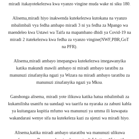
miradi itakayotekelezwa kwa vyanzo vingine muda wake ni siku 180.
Alisema,miradi hiyo inakwenda kutekelezwa kutokana na vyanzo
mbalimbali vya fedha ambapo miradi 3 ni ya fedha za Mpango wa
maendeleo kwa Ustawi wa Taifa na mapambano dhidi ya Covid-19 na
miradi 2 itatekelezwa kwa fedha za vyanzo vingine(NWF,PBR,GoT
na PFR).
Alisema,miradi ambayo imepangwa kutekelezwa imegawanyika
katika makundi mawili ambayo ni miradi ambayo taratibu za
manunuzi zinafanyika ngazi ya Wizara na miradi ambayo taratibu za
manunuzi zinafanyika ngazi ya Mkoa.
Ganshonga alisema, miradi yote ilikuwa katika hatua mbalimbali za
kukamilisha usanifu na uandaaji wa taarifa na nyaraka za zabuni kabla
ya kuitangaza kupitia mfumo wa manunuzi ya umma ili kuwapata
wakandarasi wenye sifa na kutekeleza kazi za ujenzi wa miradi hiyo.
Alisema,katika miradi ambayo utaratibu wa manunuzi ulikuwa