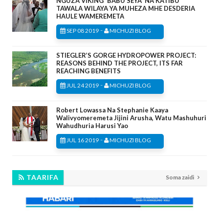
NGUZA VIKING 'BABU SEYA' NA KATIBU
TAWALA WILAYA YA MUHEZA MHE DESDERIA
HAULE WAMEREMETA
-
SEP 08 2019
MICHUZI BLOG
STIEGLER’S GORGE HYDROPOWER PROJECT:
REASONS BEHIND THE PROJECT, ITS FAR
REACHING BENEFITS
-
JUL 24 2019
MICHUZI BLOG
Robert Lowassa Na Stephanie Kaaya
Walivyomeremeta Jijini Arusha, Watu Mashuhuri
Wahudhuria Harusi Yao
-
JUL 16 2019
MICHUZI BLOG
TAARIFA
Soma zaidi