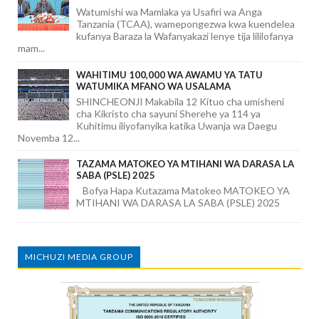
Watumishi wa Mamlaka ya Usafiri wa Anga
Tanzania (TCAA), wamepongezwa kwa kuendelea
kufanya Baraza la Wafanyakazi lenye tija lililofanya
mam...
WAHITIMU 100,000 WA AWAMU YA TATU
WATUMIKA MFANO WA USALAMA
SHINCHEONJI Makabila 12 Kituo cha umisheni
cha Kikristo cha sayuni Sherehe ya 114 ya
Kuhitimu iliyofanyika katika Uwanja wa Daegu
Novemba 12...
TAZAMA MATOKEO YA MTIHANI WA DARASA LA
SABA (PSLE) 2025
Bofya Hapa Kutazama Matokeo MATOKEO YA
MTIHANI WA DARASA LA SABA (PSLE) 2025
MICHUZI MEDIA GROUP