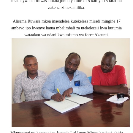
unafanywa na Ruwasa mkoa,jumla ya miradi 5 kati ya 15 taratibu
zake za zimekamilika.
Alisema,Ruwasa mkoa inaendelea kutekeleza miradi mingine 17
ambayo ipo kwenye hatua mbalimbali za utekelezaji kwa kutumia
wataalam wa ndani kwa mfumo wa force Akaunti.
Mkurugenzi wa kampuni ya Jambela Ltd James Mbeya katikati, akitia