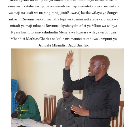
saini ya mkataba wa ujenzi wa miradi ya maji inayotekelezwa na wakala
wa maji na usafi wa mazingira vijijini(Ruwasa) katika wilaya ya Songea
mkoani Ruvuma wakati wa hafla fupi ya kusaini mikataba ya ujenzi wa
miradi ya maji mkoani Ruvuma iliyofanyika ofisi ya Mkuu wa wilaya
Nyasa,kushoto anayeshuhudia Meneja wa Ruwasa wilaya ya Songea
Mhandisi Mathias Charles na kulia msimamizi miradi wa kampuni ya
Jambela Mhandisi Daud Bazilio.