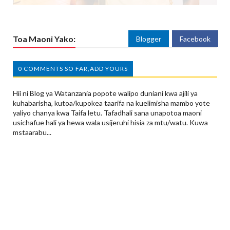
Toa Maoni Yako:
Blogger
Facebook
0 COMMENTS SO FAR,ADD YOURS
Hii ni Blog ya Watanzania popote walipo duniani kwa ajili ya
kuhabarisha, kutoa/kupokea taarifa na kuelimisha mambo yote
yaliyo chanya kwa Taifa letu. Tafadhali sana unapotoa maoni
usichafue hali ya hewa wala usijeruhi hisia za mtu/watu. Kuwa
mstaarabu...