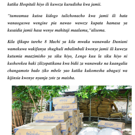
katika Hospitali hiyo ili kuweza kurudisha kwa jamii.
"tumeamua kutoa kidogo tulichonacho kwa jamii ili hata
wanaoguswa wengine pia nawao waweze kupata hamasa ya
kusaidia jamii hasa wenye mahitaji maalumu,"alisema.
Kila ifikapo tarehe 8 Machi ya kila mwaka wanawake Duniani
wamekuwa wakifanya shughuli mbalimbali kwenye jamii ili kuweza
kutumia maazimisho ya siku hiyo, Lengo kuu la siku hiyo ni
kusherekea haki zilizopatikana kwa bidii za wanawake na kuangalia
changamoto bado ziko mbele yao katika kukomesha ubaguzi wa
kijinsia kwenye nyanja zote za maisha.