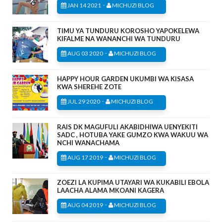
-
JAN 14 2021
MICHUZI BLOG
TIMU YA TUNDURU KOROSHO YAPOKELEWA
KIFALME NA WANANCHI WA TUNDURU
-
AUG 03 2020
MICHUZI BLOG
HAPPY HOUR GARDEN UKUMBI WA KISASA
KWA SHEREHE ZOTE
-
JUL 29 2020
MICHUZI BLOG
RAIS DK MAGUFULI AKABIDHIWA UENYEKITI
SADC , HOTUBA YAKE GUMZO KWA WAKUU WA
NCHI WANACHAMA
-
AUG 17 2019
MICHUZI BLOG
ZOEZI LA KUPIMA UTAYARI WA KUKABILI EBOLA
LAACHA ALAMA MKOANI KAGERA
-
AUG 04 2019
MICHUZI BLOG