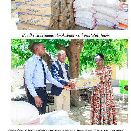
Baadhi ya misaada iliyokabidhiwa hospitalini hapo
Mtendaji Mkuu Mfuko wa Mawasiliano kwa wote (UCSAF) Justina