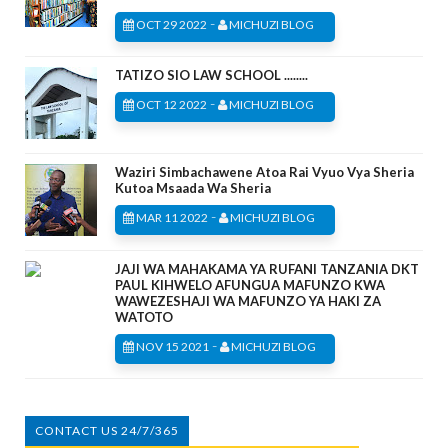
-
OCT 29 2022
MICHUZI BLOG
TATIZO SIO LAW SCHOOL ........
-
OCT 12 2022
MICHUZI BLOG
Waziri Simbachawene Atoa Rai Vyuo Vya Sheria
Kutoa Msaada Wa Sheria
-
MAR 11 2022
MICHUZI BLOG
JAJI WA MAHAKAMA YA RUFANI TANZANIA DKT
PAUL KIHWELO AFUNGUA MAFUNZO KWA
WAWEZESHAJI WA MAFUNZO YA HAKI ZA
WATOTO
-
NOV 15 2021
MICHUZI BLOG
CONTACT US 24/7/365