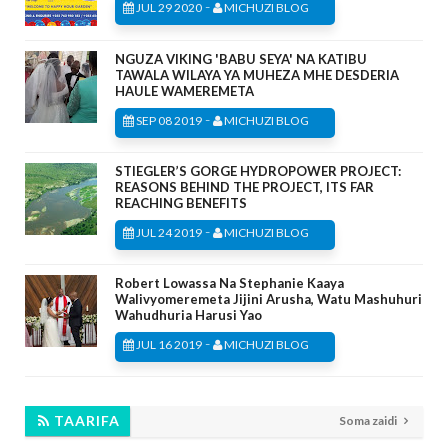
-
JUL 29 2020
MICHUZI BLOG
NGUZA VIKING 'BABU SEYA' NA KATIBU
TAWALA WILAYA YA MUHEZA MHE DESDERIA
HAULE WAMEREMETA
-
SEP 08 2019
MICHUZI BLOG
STIEGLER’S GORGE HYDROPOWER PROJECT:
REASONS BEHIND THE PROJECT, ITS FAR
REACHING BENEFITS
-
JUL 24 2019
MICHUZI BLOG
Robert Lowassa Na Stephanie Kaaya
Walivyomeremeta Jijini Arusha, Watu Mashuhuri
Wahudhuria Harusi Yao
-
JUL 16 2019
MICHUZI BLOG
TAARIFA
Soma zaidi