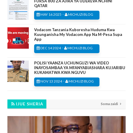
FURSA 800 ZA AJIRA YA UDEREVA NCHINI
QATAR
-
MAY 16 2025
MICHUZI BLOG
Vodacom Tanzania Kuboresha Huduma Kwa
Kuunganisha My Vodacom App Na M-Pesa Supa
App
-
DEC 14 2024
MICHUZI BLOG
POLISI YAANZA UCHUNGUZI WA VIDEO
INAYOSAMBAA YA MFANYABIASHARA KUJARIBU
KUKAMATWA KWA NGUVU
-
NOV 13 2024
MICHUZI BLOG
IJUE SHERIA
Soma zaidi