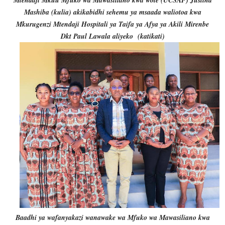
Mashiba (kulia) akikabidhi sehemu ya msaada waliotoa kwa
Mkurugenzi Mtendaji Hospitali ya Taifa ya Afya ya Akili Mirenbe
Dkt Paul Lawala aliyeko (katikati)
Baadhi ya wafanyakazi wanawake wa Mfuko wa Mawasiliano kwa