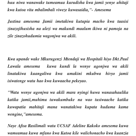
huu niwa wanawake tumeamua kurudisha kwa jamii yenye uhitaji
kwa kutoa vitu mbalimbali viweze kuwasaidia,"- Amesema
Justina amesema Jamii imetakiwa kutupia macho kwa taasisi
zinazojihusisha na ulezi wa makundi maalum ikiwa ni pamoja na
zile zinazohudumia wagonjwa wa akili.
Kwa upande wake Mkurugenzi Mtendaji wa Hospitali hiyo Dkt.Paul
Lawala amesema kuwa kundi la wenye ugonjwa wa akili
linatakiwa kuangaliwa kwa umakini mkubwa hivyo jamii
isiwatenge watu hao kwa kuwaacha pekeyao.
"Watu wenye ugonjwa wa akili mara nyingi huwa wanasahaulika
katika jamii,muhimu tuwakumbuke na wao tusiwaache katika
kuwapatia mahitaji mana wanatakiwa kupata huduma kama
wengine,"amesema.
Naye Afisa Rasilimali watu UCSAF Adeline Kakoko amesema kuwa
wameamua kuwa mfano kwa Kutoa kile walichonacho kwa kuanzia