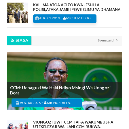
KAILIMA ATOA AGIZO KWA JESHI LA
POLISI,ATAKA JAMII IPEWE ELIMU YA DHAMANA
-
AUG 02 2019
MICHUZI BLOG
SIASA
Soma zaidi
CCM: Uchaguzi Wa Haki Ndiyo Msingi Wa Uongozi
Bora
-
AUG 06 2026
MICHUZI BLOG
VIONGOZI UWT CCM TAIFA WAKUMBUSHA
UTEKELEZAJI WA ILANI CCM RUKWA.