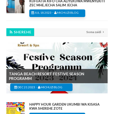
KUFUATIA KIFO CHA ALIYEKUWA MWENYEKITI
ZEC MHE.JECHA SALIM JECHA
-
JUL 18 2023
MICHUZI BLOG
SHEREHE
Soma zaidi
TANGA BEACH RESORT FESTIVE SEASON
PROGRAMM
-
DEC 21 2023
MICHUZI BLOG
HAPPY HOUR GARDEN UKUMBI WA KISASA
KWA SHEREHE ZOTE