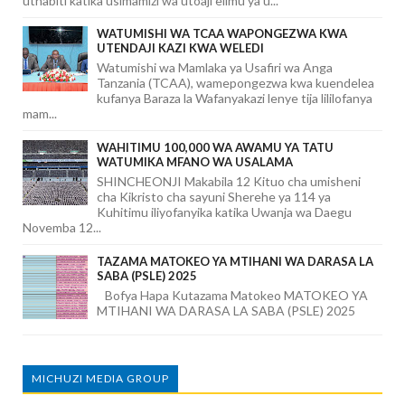
uthabiti katika usimamizi wa utoaji elimu ya u...
WATUMISHI WA TCAA WAPONGEZWA KWA
UTENDAJI KAZI KWA WELEDI
Watumishi wa Mamlaka ya Usafiri wa Anga
Tanzania (TCAA), wamepongezwa kwa kuendelea
kufanya Baraza la Wafanyakazi lenye tija lililofanya
mam...
WAHITIMU 100,000 WA AWAMU YA TATU
WATUMIKA MFANO WA USALAMA
SHINCHEONJI Makabila 12 Kituo cha umisheni
cha Kikristo cha sayuni Sherehe ya 114 ya
Kuhitimu iliyofanyika katika Uwanja wa Daegu
Novemba 12...
TAZAMA MATOKEO YA MTIHANI WA DARASA LA
SABA (PSLE) 2025
Bofya Hapa Kutazama Matokeo MATOKEO YA
MTIHANI WA DARASA LA SABA (PSLE) 2025
MICHUZI MEDIA GROUP