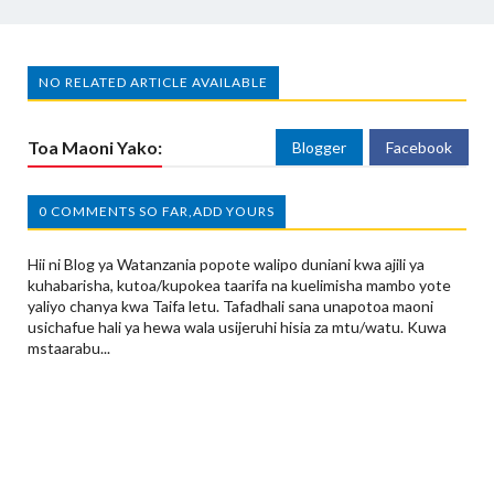
NO RELATED ARTICLE AVAILABLE
Toa Maoni Yako:
Blogger
Facebook
0 COMMENTS SO FAR,ADD YOURS
Hii ni Blog ya Watanzania popote walipo duniani kwa ajili ya
kuhabarisha, kutoa/kupokea taarifa na kuelimisha mambo yote
yaliyo chanya kwa Taifa letu. Tafadhali sana unapotoa maoni
usichafue hali ya hewa wala usijeruhi hisia za mtu/watu. Kuwa
mstaarabu...