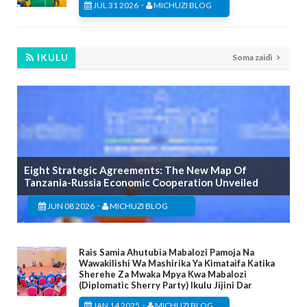
-
JUL 31 2026
MICHUZI BLOG
IKULU
Soma zaidi
Eight Strategic Agreements: The New Map Of
Tanzania-Russia Economic Cooperation Unveiled
-
JUN 08 2026
MICHUZI BLOG
Rais Samia Ahutubia Mabalozi Pamoja Na
Wawakilishi Wa Mashirika Ya Kimataifa Katika
Sherehe Za Mwaka Mpya Kwa Mabalozi
(Diplomatic Sherry Party) Ikulu Jijini Dar
-
JAN 14 2025
MICHUZI BLOG