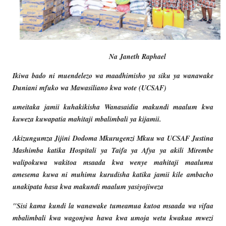
Na Janeth Raphael
Ikiwa bado ni muendelezo wa maadhimisho ya siku ya wanawake
Duniani mfuko wa Mawasiliano kwa wote (UCSAF)
umeitaka jamii kuhakikisha Wanasaidia makundi maalum kwa
kuweza kuwapatia mahitaji mbalimbali ya kijamii.
Akizungumza Jijini Dodoma Mkurugenzi Mkuu wa UCSAF Justina
Mashimba katika Hospitali ya Taifa ya Afya ya akili Mirembe
walipokuwa wakitoa msaada kwa wenye mahitaji maalumu
amesema kuwa ni muhimu kurudisha katika jamii kile ambacho
unakipata hasa kwa makundi maalum yasiyojiweza
"Sisi kama kundi la wanawake tumeamua kutoa msaada wa vifaa
mbalimbali kwa wagonjwa hawa kwa umoja wetu kwakua mwezi