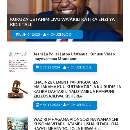
KUKUZA USTAHIMILIVU WA AKILI KATIKA ENZI YA
KIDIJITALI
-
JUN 04 2025
MICHUZI BLOG
Jeshi La Polisi Latoa Ufafanuzi Kuhusu Video
Inayosambaa Mtandaoni
-
OCT 22 2024
MICHUZI BLOG
CHALINZE CEMENT YAFUNGUA KESI
MAHAKAMA KUU KUITAKA BRELA KUIRUDISHA
KATIKA DAFTARI LINALOTAMBUA KAMPUNI
ZILIZOSAJILIWA KISHERIA
-
MAY 15 2023
MICHUZI BLOG
WAZIRI MHAGAMA VIONGOZI NA WANANCHI
KUSOMA VITABU, ATAMBULISHA KITABU CHA
HAYATI MKAPA TOLEO LA KISWAHILI