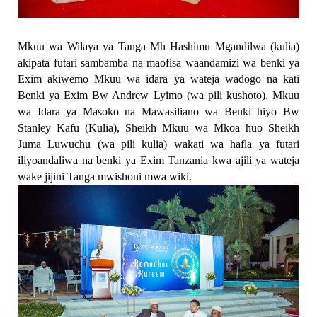
Mkuu wa Wilaya ya Tanga Mh Hashimu Mgandilwa (kulia)
akipata futari sambamba na maofisa waandamizi wa benki ya
Exim akiwemo Mkuu wa idara ya wateja wadogo na kati
Benki ya Exim Bw Andrew Lyimo (wa pili kushoto), Mkuu
wa Idara ya Masoko na Mawasiliano wa Benki hiyo Bw
Stanley Kafu (Kulia), Sheikh Mkuu wa Mkoa huo Sheikh
Juma Luwuchu (wa pili kulia) wakati wa hafla ya futari
iliyoandaliwa na benki ya Exim Tanzania kwa ajili ya wateja
wake jijini Tanga mwishoni mwa wiki.