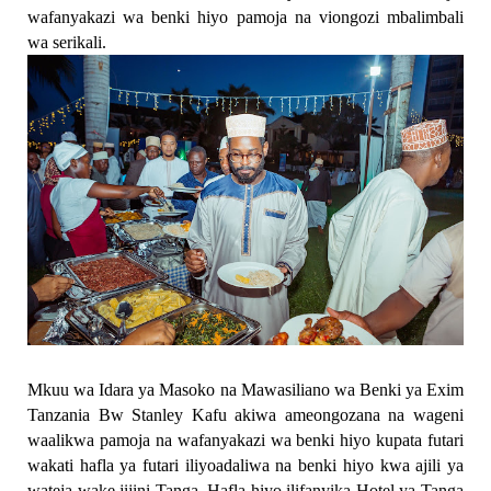
wafanyakazi wa benki hiyo pamoja na viongozi mbalimbali
wa serikali.
Mkuu wa Idara ya Masoko na Mawasiliano wa Benki ya Exim
Tanzania Bw Stanley Kafu akiwa ameongozana na wageni
waalikwa pamoja na wafanyakazi wa benki hiyo kupata futari
wakati hafla ya futari iliyoadaliwa na benki hiyo kwa ajili ya
wateja wake jijini Tanga. Hafla hiyo ilifanyika Hotel ya Tanga