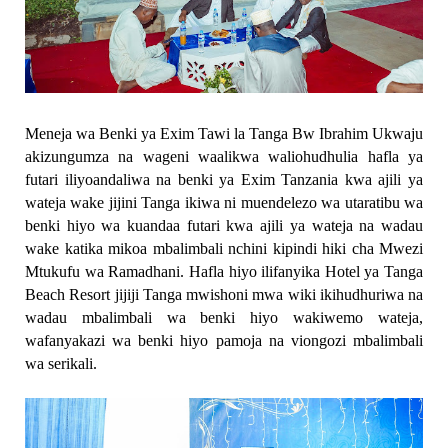
Meneja wa Benki ya Exim Tawi la Tanga Bw Ibrahim Ukwaju
akizungumza na wageni waalikwa waliohudhulia hafla ya
futari iliyoandaliwa na benki ya Exim Tanzania kwa ajili ya
wateja wake jijini Tanga ikiwa ni muendelezo wa utaratibu wa
benki hiyo wa kuandaa futari kwa ajili ya wateja na wadau
wake katika mikoa mbalimbali nchini kipindi hiki cha Mwezi
Mtukufu wa Ramadhani. Hafla hiyo ilifanyika Hotel ya Tanga
Beach Resort jijiji Tanga mwishoni mwa wiki ikihudhuriwa na
wadau mbalimbali wa benki hiyo wakiwemo wateja,
wafanyakazi wa benki hiyo pamoja na viongozi mbalimbali
wa serikali.