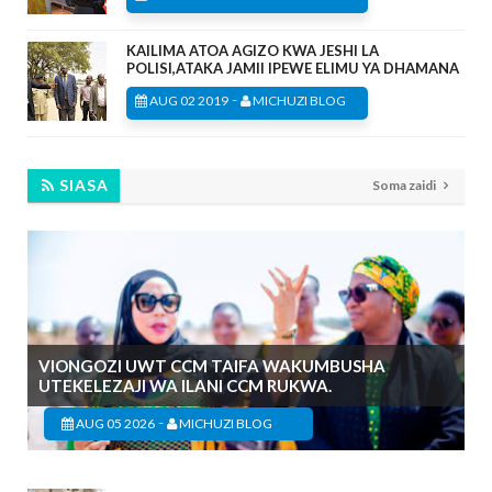
KAILIMA ATOA AGIZO KWA JESHI LA
POLISI,ATAKA JAMII IPEWE ELIMU YA DHAMANA
-
AUG 02 2019
MICHUZI BLOG
SIASA
Soma zaidi
VIONGOZI UWT CCM TAIFA WAKUMBUSHA
UTEKELEZAJI WA ILANI CCM RUKWA.
-
AUG 05 2026
MICHUZI BLOG