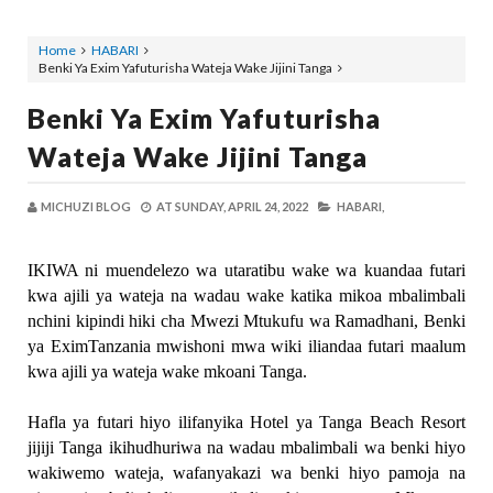
Home
HABARI
Benki Ya Exim Yafuturisha Wateja Wake Jijini Tanga
Benki Ya Exim Yafuturisha
Wateja Wake Jijini Tanga
MICHUZI BLOG
AT
SUNDAY, APRIL 24, 2022
HABARI,
IKIWA ni muendelezo wa utaratibu wake wa kuandaa futari
kwa ajili ya wateja na wadau wake katika mikoa mbalimbali
nchini kipindi hiki cha Mwezi Mtukufu wa Ramadhani, Benki
ya EximTanzania mwishoni mwa wiki iliandaa futari maalum
kwa ajili ya wateja wake mkoani Tanga.
Hafla ya futari hiyo ilifanyika Hotel ya Tanga Beach Resort
jijiji Tanga ikihudhuriwa na wadau mbalimbali wa benki hiyo
wakiwemo wateja, wafanyakazi wa benki hiyo pamoja na