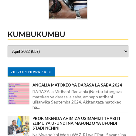
KUMBUKUMBU
ZILIZOPENDWA ZAIDI
ANGALIA MATOKEO YA DARASA LA SABA 2024
BARAZA la Mitihani lTanzania (Necta) latangaza
matokeo ya darasa la saba, ambapo mtihani
ulifanyika Septemba 2024. Akitangaza matokeo
ha...
PROF. MKENDA AHIMIZA USIMAMIZI THABITI
ELIMU YA UFUNDI NA MAFUNZO YA UFUNDI
STADI NCHINI
Na Mwandishi Wetu WAZIRI wa Elimu, Sayansi na