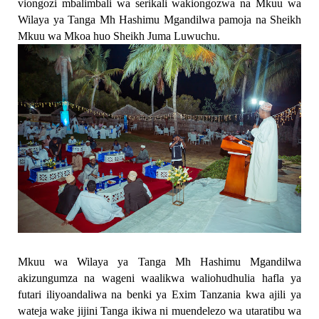
viongozi mbalimbali wa serikali wakiongozwa na Mkuu wa
Wilaya ya Tanga Mh Hashimu Mgandilwa pamoja na Sheikh
Mkuu wa Mkoa huo Sheikh Juma Luwuchu.
Mkuu wa Wilaya ya Tanga Mh Hashimu Mgandilwa
akizungumza na wageni waalikwa waliohudhulia hafla ya
futari iliyoandaliwa na benki ya Exim Tanzania kwa ajili ya
wateja wake jijini Tanga ikiwa ni muendelezo wa utaratibu wa