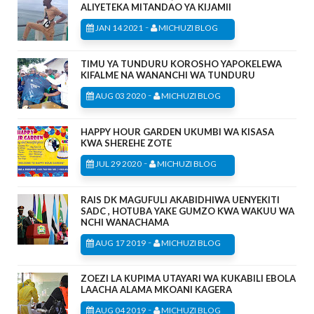
ALIYETEKA MITANDAO YA KIJAMII
-
JAN 14 2021
MICHUZI BLOG
TIMU YA TUNDURU KOROSHO YAPOKELEWA
KIFALME NA WANANCHI WA TUNDURU
-
AUG 03 2020
MICHUZI BLOG
HAPPY HOUR GARDEN UKUMBI WA KISASA
KWA SHEREHE ZOTE
-
JUL 29 2020
MICHUZI BLOG
RAIS DK MAGUFULI AKABIDHIWA UENYEKITI
SADC , HOTUBA YAKE GUMZO KWA WAKUU WA
NCHI WANACHAMA
-
AUG 17 2019
MICHUZI BLOG
ZOEZI LA KUPIMA UTAYARI WA KUKABILI EBOLA
LAACHA ALAMA MKOANI KAGERA
-
AUG 04 2019
MICHUZI BLOG