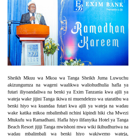
Sheikh Mkuu wa Mkoa wa Tanga Sheikh Juma Luwuchu
akizungumza na wageni waalikwa waliohudhulia hafla ya
futari iliyoandaliwa na benki ya Exim Tanzania kwa ajili ya
wateja wake jijini Tanga ikiwa ni muendelezo wa utaratibu wa
benki hiyo wa kuandaa futari kwa ajili ya wateja na wadau
wake katika mikoa mbalimbali nchini kipindi hiki cha Mwezi
Mtukufu wa Ramadhani. Hafla hiyo ilifanyika Hotel ya Tanga
Beach Resort jijiji Tanga mwishoni mwa wiki ikihudhuriwa na
wadau mbalimbali wa benki hiyo wakiwemo wateja,