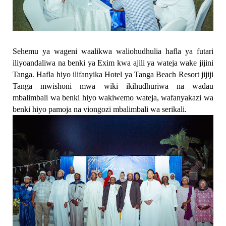
Sehemu ya wageni waalikwa waliohudhulia hafla ya futari
iliyoandaliwa na benki ya Exim kwa ajili ya wateja wake jijini
Tanga. Hafla hiyo ilifanyika Hotel ya Tanga Beach Resort jijiji
Tanga mwishoni mwa wiki ikihudhuriwa na wadau
mbalimbali wa benki hiyo wakiwemo wateja, wafanyakazi wa
benki hiyo pamoja na viongozi mbalimbali wa serikali.