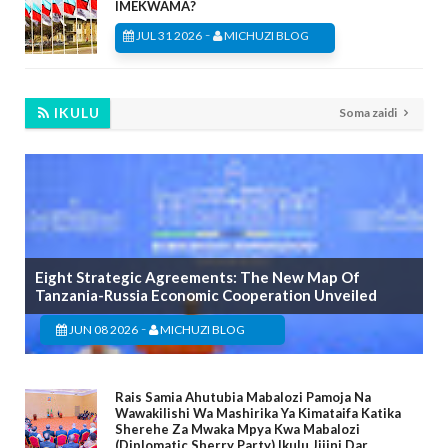
IMEKWAMA?
-
JUL 31 2026
MICHUZI BLOG
IKULU
Soma zaidi
Eight Strategic Agreements: The New Map Of
Tanzania-Russia Economic Cooperation Unveiled
-
JUN 08 2026
MICHUZI BLOG
Rais Samia Ahutubia Mabalozi Pamoja Na
Wawakilishi Wa Mashirika Ya Kimataifa Katika
Sherehe Za Mwaka Mpya Kwa Mabalozi
(Diplomatic Sherry Party) Ikulu Jijini Dar