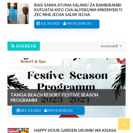
RAIS SAMIA ATUMA SALAMU ZA RAMBIRAMBI
KUFUATIA KIFO CHA ALIYEKUWA MWENYEKITI
ZEC MHE.JECHA SALIM JECHA
-
JUL 18 2023
MICHUZI BLOG
SHEREHE
Soma zaidi
TANGA BEACH RESORT FESTIVE SEASON
PROGRAMM
-
DEC 21 2023
MICHUZI BLOG
HAPPY HOUR GARDEN UKUMBI WA KISASA