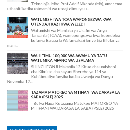
Teknolojia, Mhe.Prof Adolf Mkenda (Mb), amesema
uthabiti katika usimamizi wa utoaji elimu ya u...
WATUMISHI WA TCAA WAPONGEZWA KWA
UTENDAJI KAZI KWA WELEDI
Watumishi wa Mamlaka ya Usafiri wa Anga
Tanzania (TCAA), wamepongezwa kwa kuendelea
kufanya Baraza la Wafanyakazi lenye tija lililofanya
mam...
WAHITIMU 100,000 WA AWAMU YA TATU
WATUMIKA MFANO WA USALAMA
SHINCHEONJI Makabila 12 Kituo cha umisheni
cha Kikristo cha sayuni Sherehe ya 114 ya
Kuhitimu iliyofanyika katika Uwanja wa Daegu
Novemba 12...
TAZAMA MATOKEO YA MTIHANI WA DARASA LA
SABA (PSLE) 2025
Bofya Hapa Kutazama Matokeo MATOKEO YA
MTIHANI WA DARASA LA SABA (PSLE) 2025