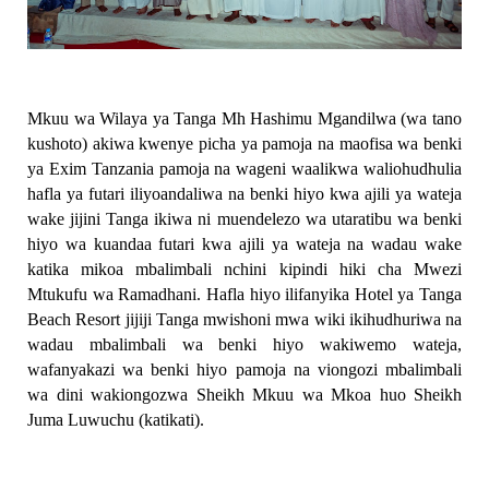
Mkuu wa Wilaya ya Tanga Mh Hashimu Mgandilwa (wa tano
kushoto) akiwa kwenye picha ya pamoja na maofisa wa benki
ya Exim Tanzania pamoja na wageni waalikwa waliohudhulia
hafla ya futari iliyoandaliwa na benki hiyo kwa ajili ya wateja
wake jijini Tanga ikiwa ni muendelezo wa utaratibu wa benki
hiyo wa kuandaa futari kwa ajili ya wateja na wadau wake
katika mikoa mbalimbali nchini kipindi hiki cha Mwezi
Mtukufu wa Ramadhani. Hafla hiyo ilifanyika Hotel ya Tanga
Beach Resort jijiji Tanga mwishoni mwa wiki ikihudhuriwa na
wadau mbalimbali wa benki hiyo wakiwemo wateja,
wafanyakazi wa benki hiyo pamoja na viongozi mbalimbali
wa dini wakiongozwa Sheikh Mkuu wa Mkoa huo Sheikh
Juma Luwuchu (katikati).