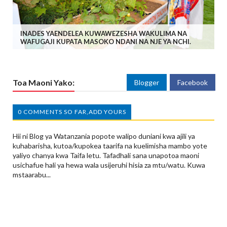
INADES YAENDELEA KUWAWEZESHA WAKULIMA NA
WAFUGAJI KUPATA MASOKO NDANI NA NJE YA NCHI.
Toa Maoni Yako:
Blogger
Facebook
0 COMMENTS SO FAR,ADD YOURS
Hii ni Blog ya Watanzania popote walipo duniani kwa ajili ya
kuhabarisha, kutoa/kupokea taarifa na kuelimisha mambo yote
yaliyo chanya kwa Taifa letu. Tafadhali sana unapotoa maoni
usichafue hali ya hewa wala usijeruhi hisia za mtu/watu. Kuwa
mstaarabu...