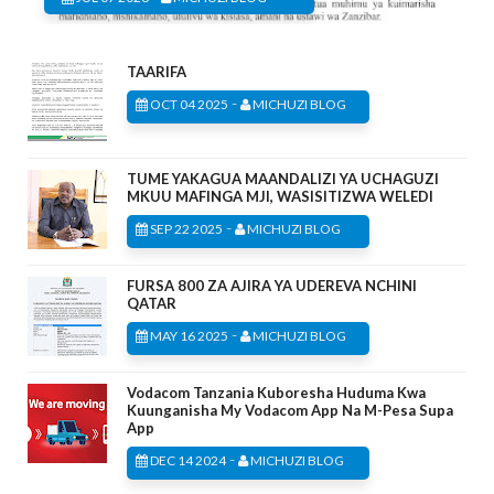
TAARIFA
-
OCT 04 2025
MICHUZI BLOG
TUME YAKAGUA MAANDALIZI YA UCHAGUZI
MKUU MAFINGA MJI, WASISITIZWA WELEDI
-
SEP 22 2025
MICHUZI BLOG
FURSA 800 ZA AJIRA YA UDEREVA NCHINI
QATAR
-
MAY 16 2025
MICHUZI BLOG
Vodacom Tanzania Kuboresha Huduma Kwa
Kuunganisha My Vodacom App Na M-Pesa Supa
App
-
DEC 14 2024
MICHUZI BLOG