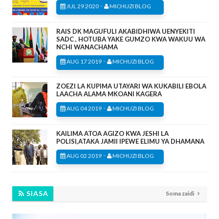
-
JUL 29 2020
MICHUZI BLOG
RAIS DK MAGUFULI AKABIDHIWA UENYEKITI
SADC , HOTUBA YAKE GUMZO KWA WAKUU WA
NCHI WANACHAMA
-
AUG 17 2019
MICHUZI BLOG
ZOEZI LA KUPIMA UTAYARI WA KUKABILI EBOLA
LAACHA ALAMA MKOANI KAGERA
-
AUG 04 2019
MICHUZI BLOG
KAILIMA ATOA AGIZO KWA JESHI LA
POLISI,ATAKA JAMII IPEWE ELIMU YA DHAMANA
-
AUG 02 2019
MICHUZI BLOG
SIASA
Soma zaidi