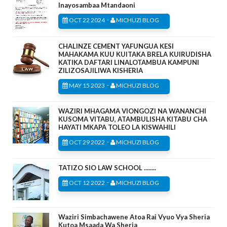
Inayosambaa Mtandaoni
-
OCT 22 2024
MICHUZI BLOG
CHALINZE CEMENT YAFUNGUA KESI
MAHAKAMA KUU KUITAKA BRELA KUIRUDISHA
KATIKA DAFTARI LINALOTAMBUA KAMPUNI
ZILIZOSAJILIWA KISHERIA
-
MAY 15 2023
MICHUZI BLOG
WAZIRI MHAGAMA VIONGOZI NA WANANCHI
KUSOMA VITABU, ATAMBULISHA KITABU CHA
HAYATI MKAPA TOLEO LA KISWAHILI
-
OCT 29 2022
MICHUZI BLOG
TATIZO SIO LAW SCHOOL ........
-
OCT 12 2022
MICHUZI BLOG
Waziri Simbachawene Atoa Rai Vyuo Vya Sheria
Kutoa Msaada Wa Sheria