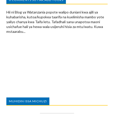
Hii ni Blog ya Watanzania popote walipo duniani kwa ajili ya
kuhabarisha, kutoa/kupokea taarifa na kuelimisha mambo yote
yaliyo chanya kwa Taifa letu. Tafadhali sana unapotoa maoni
usichafue hali ya hewa wala usijeruhi hisia za mtu/watu. Kuwa
mstaarabu...
MUHIDIN ISSA MICHUZI