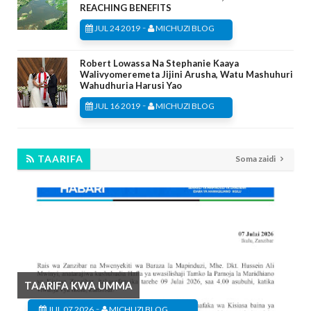
REACHING BENEFITS
-
JUL 24 2019
MICHUZI BLOG
Robert Lowassa Na Stephanie Kaaya
Walivyomeremeta Jijini Arusha, Watu Mashuhuri
Wahudhuria Harusi Yao
-
JUL 16 2019
MICHUZI BLOG
TAARIFA
Soma zaidi
TAARIFA KWA UMMA
-
JUL 07 2026
MICHUZI BLOG