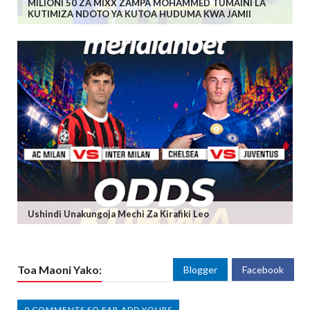
MILIONI 50 ZA MIXX ZAMPA MOHAMMED TUMAINI LA
KUTIMIZA NDOTO YA KUTOA HUDUMA KWA JAMII
Ushindi Unakungoja Mechi Za Kirafiki Leo
Toa Maoni Yako:
Blogger
Facebook
0 COMMENTS SO FAR,ADD YOURS