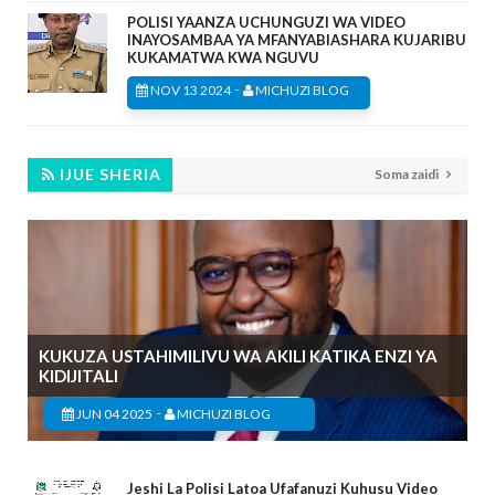
POLISI YAANZA UCHUNGUZI WA VIDEO
INAYOSAMBAA YA MFANYABIASHARA KUJARIBU
KUKAMATWA KWA NGUVU
-
NOV 13 2024
MICHUZI BLOG
IJUE SHERIA
Soma zaidi
KUKUZA USTAHIMILIVU WA AKILI KATIKA ENZI YA
KIDIJITALI
-
JUN 04 2025
MICHUZI BLOG
Jeshi La Polisi Latoa Ufafanuzi Kuhusu Video