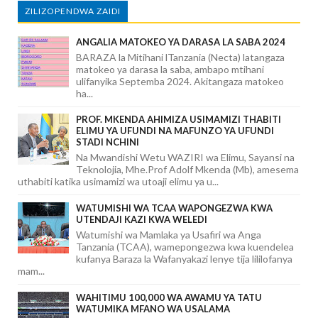
ZILIZOPENDWA ZAIDI
ANGALIA MATOKEO YA DARASA LA SABA 2024
BARAZA la Mitihani lTanzania (Necta) latangaza
matokeo ya darasa la saba, ambapo mtihani
ulifanyika Septemba 2024. Akitangaza matokeo
ha...
PROF. MKENDA AHIMIZA USIMAMIZI THABITI
ELIMU YA UFUNDI NA MAFUNZO YA UFUNDI
STADI NCHINI
Na Mwandishi Wetu WAZIRI wa Elimu, Sayansi na
Teknolojia, Mhe.Prof Adolf Mkenda (Mb), amesema
uthabiti katika usimamizi wa utoaji elimu ya u...
WATUMISHI WA TCAA WAPONGEZWA KWA
UTENDAJI KAZI KWA WELEDI
Watumishi wa Mamlaka ya Usafiri wa Anga
Tanzania (TCAA), wamepongezwa kwa kuendelea
kufanya Baraza la Wafanyakazi lenye tija lililofanya
mam...
WAHITIMU 100,000 WA AWAMU YA TATU
WATUMIKA MFANO WA USALAMA