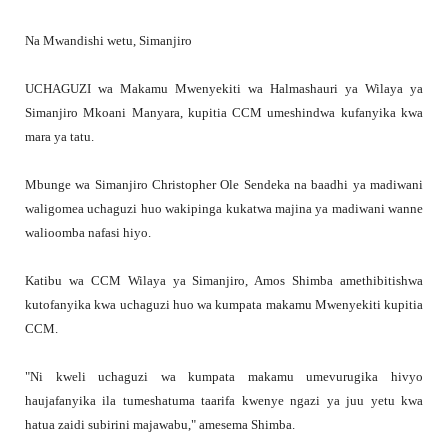
Na Mwandishi wetu, Simanjiro
UCHAGUZI wa Makamu Mwenyekiti wa Halmashauri ya Wilaya ya
Simanjiro Mkoani Manyara, kupitia CCM umeshindwa kufanyika kwa
mara ya tatu.
Mbunge wa Simanjiro Christopher Ole Sendeka na baadhi ya madiwani
waligomea uchaguzi huo wakipinga kukatwa majina ya madiwani wanne
walioomba nafasi hiyo.
Katibu wa CCM Wilaya ya Simanjiro, Amos Shimba amethibitishwa
kutofanyika kwa uchaguzi huo wa kumpata makamu Mwenyekiti kupitia
CCM.
"Ni kweli uchaguzi wa kumpata makamu umevurugika hivyo
haujafanyika ila tumeshatuma taarifa kwenye ngazi ya juu yetu kwa
hatua zaidi subirini majawabu," amesema Shimba.