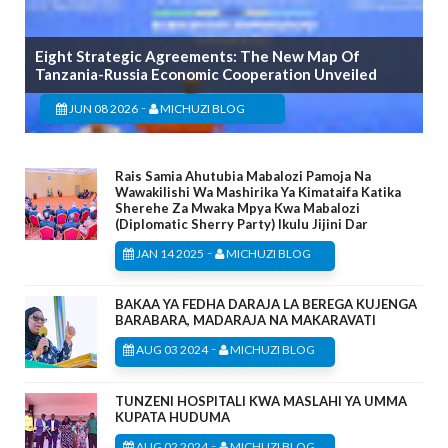
Eight Strategic Agreements: The New Map Of
Tanzania-Russia Economic Cooperation Unveiled
-
JUN 08 2026
MICHUZI BLOG
Rais Samia Ahutubia Mabalozi Pamoja Na
Wawakilishi Wa Mashirika Ya Kimataifa Katika
Sherehe Za Mwaka Mpya Kwa Mabalozi
(Diplomatic Sherry Party) Ikulu Jijini Dar
-
JAN 14 2025
MICHUZI BLOG
BAKAA YA FEDHA DARAJA LA BEREGA KUJENGA
BARABARA, MADARAJA NA MAKARAVATI
-
AUG 03 2024
MICHUZI BLOG
TUNZENI HOSPITALI KWA MASLAHI YA UMMA
KUPATA HUDUMA
-
AUG 02 2024
MICHUZI BLOG