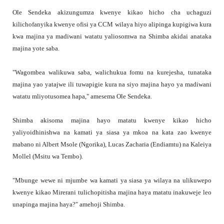
Ole Sendeka akizungumza kwenye kikao hicho cha uchaguzi
kilichofanyika kwenye ofisi ya CCM wilaya hiyo alipinga kupigiwa kura
kwa majina ya madiwani watatu yaliosomwa na Shimba akidai anataka
majina yote saba.
"Wagombea walikuwa saba, walichukua fomu na kurejesha, tunataka
majina yao yatajwe ili tuwapigie kura na siyo majina hayo ya madiwani
watatu mliyotusomea hapa," amesema Ole Sendeka.
Shimba akisoma majina hayo matatu kwenye kikao hicho
yaliyoidhinishwa na kamati ya siasa ya mkoa na kata zao kwenye
mabano ni Albert Msole (Ngorika), Lucas Zacharia (Endiamtu) na Kaleiya
Mollel (Msitu wa Tembo).
"Mbunge wewe ni mjumbe wa kamati ya siasa ya wilaya na ulikuwepo
kwenye kikao Mirerani tulichopitisha majina haya matatu inakuweje leo
unapinga majina haya?" amehoji Shimba.