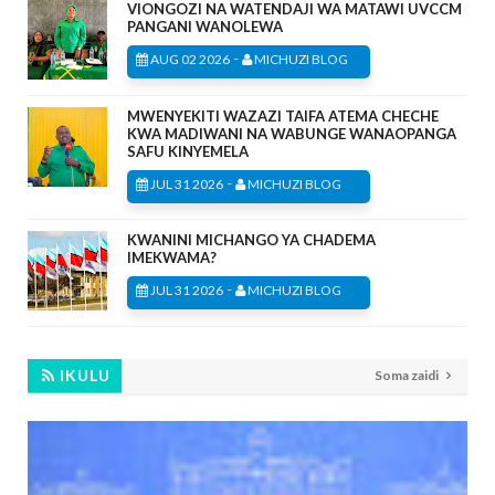
VIONGOZI NA WATENDAJI WA MATAWI UVCCM
PANGANI WANOLEWA
-
AUG 02 2026
MICHUZI BLOG
MWENYEKITI WAZAZI TAIFA ATEMA CHECHE
KWA MADIWANI NA WABUNGE WANAOPANGA
SAFU KINYEMELA
-
JUL 31 2026
MICHUZI BLOG
KWANINI MICHANGO YA CHADEMA
IMEKWAMA?
-
JUL 31 2026
MICHUZI BLOG
IKULU
Soma zaidi