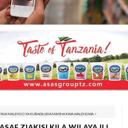
 KUFIKIA MALENGO YA KUBADILISHA MAISHA KWA WALENGWA
SAF ZIAKISI KILA WILAYA ILI