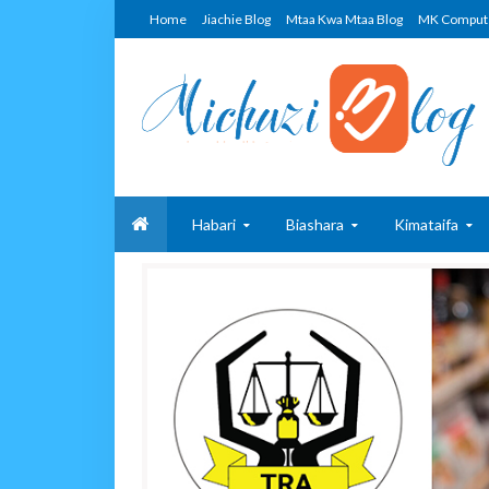
Home
Jiachie Blog
Mtaa Kwa Mtaa Blog
MK Comput
Habari
Biashara
Kimataifa