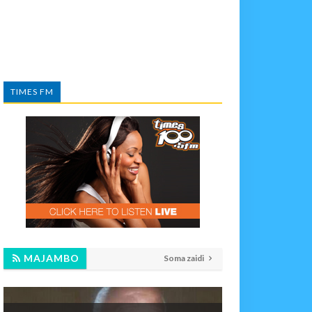
TIMES FM
MAJAMBO
Soma zaidi