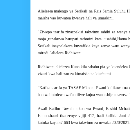
Alielezea malengo ya Serikali na Rais Samia Suluhu 
maisha yao kuwatoa kwenye hali ya umaskini.
"Ziwepo taarifa zinazoakisi takwimu sahihi za wenye m
moja ,tunakuwa hatupati tathmini kwa usahihi,Hatua hi
Serikali inayoelekeza kuwafikia kaya zenye watu wenye
miradi "alieleza Ridhiwani.
Ridhiwani alielezea Kuna kila sababu pia ya kuendele
vizuri kwa hali zao za kimaisha na kiuchumi.
"Katika taarifa ya TASAF Mkoani Pwani kulikuwa na w
hao waliotolewa wafuatiliwe kujua wanaishije unaweza 
Awali Katibu Tawala mkoa wa Pwani, Rashid Mchatta
Halmashauri tisa zenye vijiji 417, hadi kufikia Jun
kutoka kaya 37,663 kwa takwimu za mwaka 2020/2021