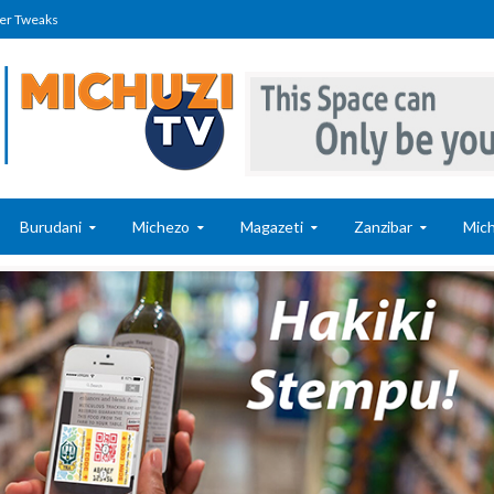
er Tweaks
Burudani
Michezo
Magazeti
Zanzibar
Mich