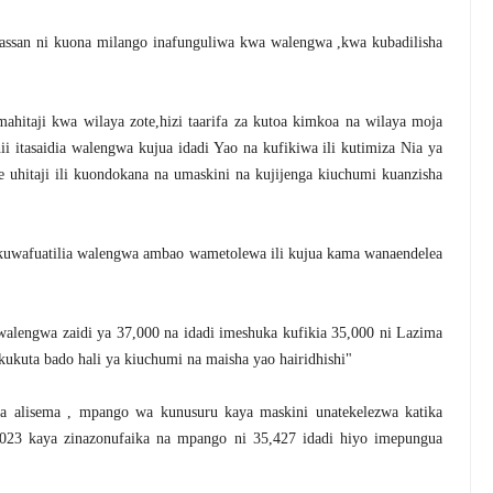
Hassan ni kuona milango inafunguliwa kwa walengwa ,kwa kubadilisha
ahitaji kwa wilaya zote,hizi taarifa za kutoa kimkoa na wilaya moja
i itasaidia walengwa kujua idadi Yao na kufikiwa ili kutimiza Nia ya
 uhitaji ili kuondokana na umaskini na kujijenga kiuchumi kuanzisha
a kuwafuatilia walengwa ambao wametolewa ili kujua kama wanaendelea
alengwa zaidi ya 37,000 na idadi imeshuka kufikia 35,000 ni Lazima
kukuta bado hali ya kiuchumi na maisha yao hairidhishi"
 alisema , mpango wa kunusuru kaya maskini unatekelezwa katika
i 2023 kaya zinazonufaika na mpango ni 35,427 idadi hiyo imepungua
.