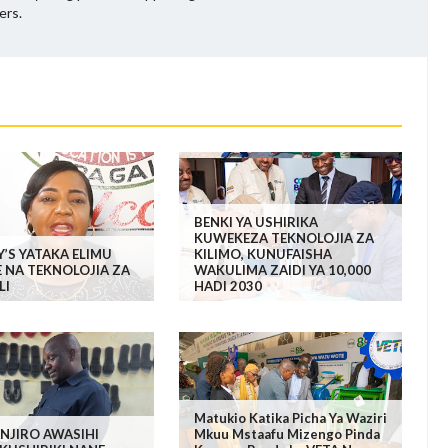
ers.
BENKI YA USHIRIKA
KUWEKEZA TEKNOLOJIA ZA
Y’S YATAKA ELIMU
KILIMO, KUNUFAISHA
 NA TEKNOLOJIA ZA
WAKULIMA ZAIDI YA 10,000
LI
HADI 2030
Matukio Katika Picha Ya Waziri
NJIRO AWASIHI
Mkuu Mstaafu Mizengo Pinda