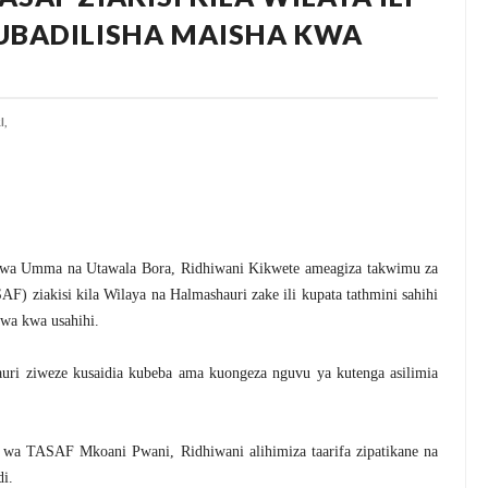
UBADILISHA MAISHA KWA
,
i wa Umma na Utawala Bora,
Ridhiwani Kikwete ameagiza takwimu za
) ziakisi kila Wilaya na Halmashauri zake ili kupata tathmini sahihi
wa kwa usahihi.
i ziweze kusaidia kubeba ama kuongeza nguvu ya kutenga asilimia
wa TASAF Mkoani Pwani, Ridhiwani alihimiza taarifa zipatikane na
i.