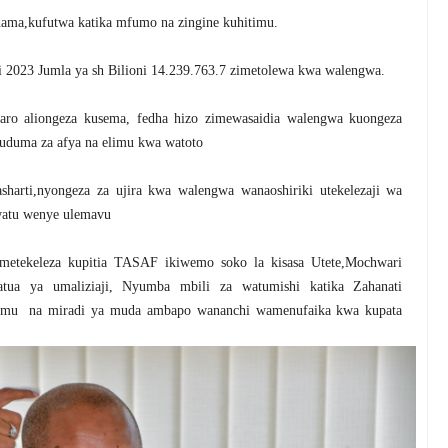
uhama,kufutwa katika mfumo na zingine kuhitimu.
uni 2023 Jumla ya sh Bilioni 14.239.763.7 zimetolewa kwa walengwa.
o aliongeza kusema, fedha hizo zimewasaidia walengwa kuongeza
huduma za afya na elimu kwa watoto
harti,nyongeza za ujira kwa walengwa wanaoshiriki utekelezaji wa
 watu wenye ulemavu
ametekeleza kupitia TASAF ikiwemo soko la kisasa Utete,Mochwari
tua ya umaliziaji, Nyumba mbili za watumishi katika Zahanati
elimu na miradi ya muda ambapo wananchi wamenufaika kwa kupata