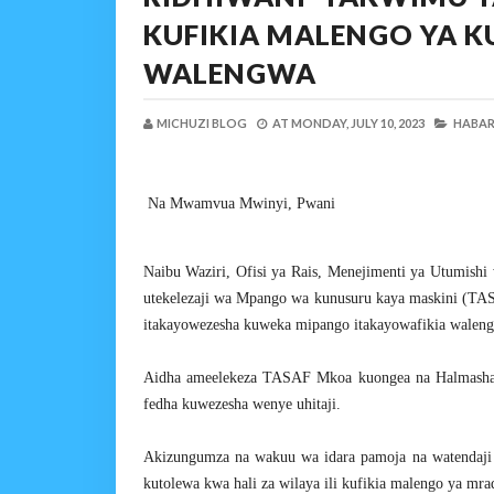
KUFIKIA MALENGO YA K
WALENGWA
MICHUZI BLOG
AT
MONDAY, JULY 10, 2023
HABARI
Na Mwamvua Mwinyi, Pwani
Naibu Waziri, Ofisi ya Rais, Menejimenti ya Utumish
utekelezaji wa Mpango wa kunusuru kaya maskini (TASAF
itakayowezesha kuweka mipango itakayowafikia waleng
Aidha ameelekeza TASAF Mkoa kuongea na Halmashaur
fedha kuwezesha wenye uhitaji.
Akizungumza na wakuu wa idara pamoja na watendaji 
kutolewa kwa hali za wilaya ili kufikia malengo ya mrad