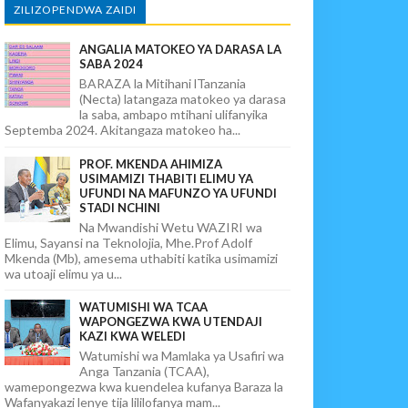
ZILIZOPENDWA ZAIDI
ANGALIA MATOKEO YA DARASA LA
SABA 2024
BARAZA la Mitihani lTanzania
(Necta) latangaza matokeo ya darasa
la saba, ambapo mtihani ulifanyika
Septemba 2024. Akitangaza matokeo ha...
PROF. MKENDA AHIMIZA
USIMAMIZI THABITI ELIMU YA
UFUNDI NA MAFUNZO YA UFUNDI
STADI NCHINI
Na Mwandishi Wetu WAZIRI wa
Elimu, Sayansi na Teknolojia, Mhe.Prof Adolf
Mkenda (Mb), amesema uthabiti katika usimamizi
wa utoaji elimu ya u...
WATUMISHI WA TCAA
WAPONGEZWA KWA UTENDAJI
KAZI KWA WELEDI
Watumishi wa Mamlaka ya Usafiri wa
Anga Tanzania (TCAA),
wamepongezwa kwa kuendelea kufanya Baraza la
Wafanyakazi lenye tija lililofanya mam...