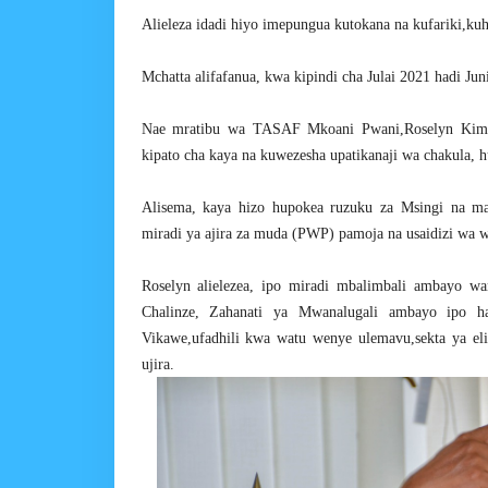
Alieleza idadi hiyo imepungua kutokana na kufariki,k
Mchatta alifafanua, kwa kipindi cha Julai 2021 hadi J
Nae mratibu wa TASAF Mkoani Pwani,Roselyn Kimar
kipato cha kaya na kuwezesha upatikanaji wa chakula, 
Alisema, kaya hizo hupokea ruzuku za Msingi na mas
miradi ya ajira za muda (PWP) pamoja na usaidizi wa
Roselyn alielezea, ipo miradi mbalimbali ambayo w
Chalinze, Zahanati ya Mwanalugali ambayo ipo ha
Vikawe,ufadhili kwa watu wenye ulemavu,sekta ya 
ujira.