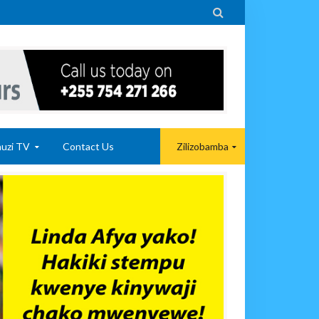

uzi TV
Contact Us
Zilizobamba