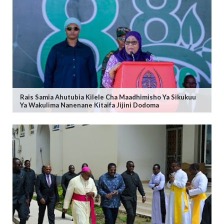
Rais Samia Ahutubia Kilele Cha Maadhimisho Ya Sikukuu
Ya Wakulima Nanenane Kitaifa Jijini Dodoma