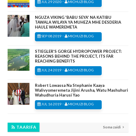
-
JUL 29 2020
MICHUZI BLOG
NGUZA VIKING 'BABU SEYA' NA KATIBU
TAWALA WILAYA YA MUHEZA MHE DESDERIA
HAULE WAMEREMETA
-
SEP 08 2019
MICHUZI BLOG
STIEGLER’S GORGE HYDROPOWER PROJECT:
REASONS BEHIND THE PROJECT, ITS FAR
REACHING BENEFITS
-
JUL 24 2019
MICHUZI BLOG
Robert Lowassa Na Stephanie Kaaya
Walivyomeremeta Jijini Arusha, Watu Mashuhuri
Wahudhuria Harusi Yao
-
JUL 16 2019
MICHUZI BLOG
TAARIFA
Soma zaidi