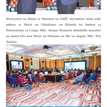
Mwenyekiti wa Baraza la Mawaziri wa SADC aliyemaliza muda wake
ambaye ni Waziri wa Ushirikiano wa Kikanda wa Jamhuri ya
Kidemokrasia ya Congo, Mhe. Antipas Nyamwisi akikabidhi uenyekiti
wa baraza hilo kwa Waziri wa Uhusiano wa Nje wa Angola, Mhe. Téte
António