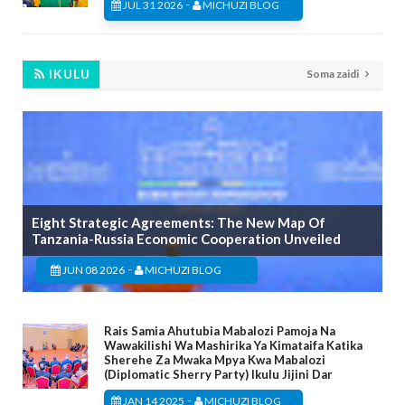
-
JUL 31 2026
MICHUZI BLOG
IKULU
Soma zaidi
Eight Strategic Agreements: The New Map Of
Tanzania-Russia Economic Cooperation Unveiled
-
JUN 08 2026
MICHUZI BLOG
Rais Samia Ahutubia Mabalozi Pamoja Na
Wawakilishi Wa Mashirika Ya Kimataifa Katika
Sherehe Za Mwaka Mpya Kwa Mabalozi
(Diplomatic Sherry Party) Ikulu Jijini Dar
-
JAN 14 2025
MICHUZI BLOG