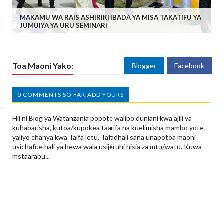
MAKAMU WA RAIS ASHIRIKI IBADA YA MISA TAKATIFU YA
JUMUIYA YA URU SEMINARI
Toa Maoni Yako:
Blogger
Facebook
0 COMMENTS SO FAR,ADD YOURS
Hii ni Blog ya Watanzania popote walipo duniani kwa ajili ya
kuhabarisha, kutoa/kupokea taarifa na kuelimisha mambo yote
yaliyo chanya kwa Taifa letu. Tafadhali sana unapotoa maoni
usichafue hali ya hewa wala usijeruhi hisia za mtu/watu. Kuwa
mstaarabu...