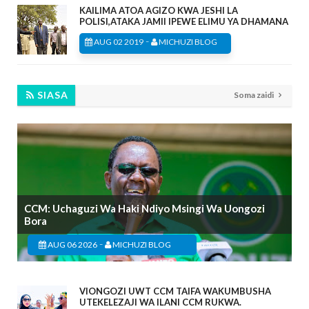
KAILIMA ATOA AGIZO KWA JESHI LA
POLISI,ATAKA JAMII IPEWE ELIMU YA DHAMANA
-
AUG 02 2019
MICHUZI BLOG
SIASA
Soma zaidi
CCM: Uchaguzi Wa Haki Ndiyo Msingi Wa Uongozi
Bora
-
AUG 06 2026
MICHUZI BLOG
VIONGOZI UWT CCM TAIFA WAKUMBUSHA
UTEKELEZAJI WA ILANI CCM RUKWA.