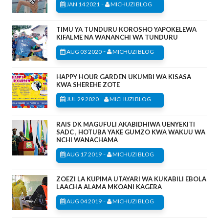
-
JAN 14 2021
MICHUZI BLOG
TIMU YA TUNDURU KOROSHO YAPOKELEWA
KIFALME NA WANANCHI WA TUNDURU
-
AUG 03 2020
MICHUZI BLOG
HAPPY HOUR GARDEN UKUMBI WA KISASA
KWA SHEREHE ZOTE
-
JUL 29 2020
MICHUZI BLOG
RAIS DK MAGUFULI AKABIDHIWA UENYEKITI
SADC , HOTUBA YAKE GUMZO KWA WAKUU WA
NCHI WANACHAMA
-
AUG 17 2019
MICHUZI BLOG
ZOEZI LA KUPIMA UTAYARI WA KUKABILI EBOLA
LAACHA ALAMA MKOANI KAGERA
-
AUG 04 2019
MICHUZI BLOG