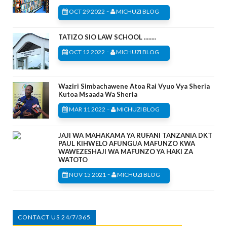
-
OCT 29 2022
MICHUZI BLOG
TATIZO SIO LAW SCHOOL ........
-
OCT 12 2022
MICHUZI BLOG
Waziri Simbachawene Atoa Rai Vyuo Vya Sheria
Kutoa Msaada Wa Sheria
-
MAR 11 2022
MICHUZI BLOG
JAJI WA MAHAKAMA YA RUFANI TANZANIA DKT
PAUL KIHWELO AFUNGUA MAFUNZO KWA
WAWEZESHAJI WA MAFUNZO YA HAKI ZA
WATOTO
-
NOV 15 2021
MICHUZI BLOG
CONTACT US 24/7/365