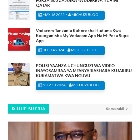
FURSA 800 ZA AJIRA YA UDEREVA NCHINI
QATAR
-
MAY 16 2025
MICHUZI BLOG
Vodacom Tanzania Kuboresha Huduma Kwa
Kuunganisha My Vodacom App Na M-Pesa Supa
App
-
DEC 14 2024
MICHUZI BLOG
POLISI YAANZA UCHUNGUZI WA VIDEO
INAYOSAMBAA YA MFANYABIASHARA KUJARIBU
KUKAMATWA KWA NGUVU
-
NOV 13 2024
MICHUZI BLOG
IJUE SHERIA
Soma zaidi