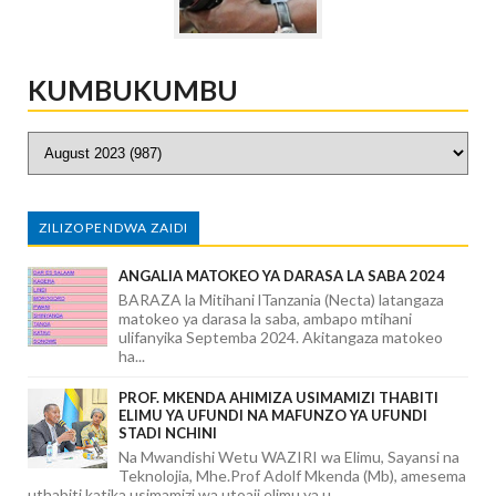
KUMBUKUMBU
ZILIZOPENDWA ZAIDI
ANGALIA MATOKEO YA DARASA LA SABA 2024
BARAZA la Mitihani lTanzania (Necta) latangaza
matokeo ya darasa la saba, ambapo mtihani
ulifanyika Septemba 2024. Akitangaza matokeo
ha...
PROF. MKENDA AHIMIZA USIMAMIZI THABITI
ELIMU YA UFUNDI NA MAFUNZO YA UFUNDI
STADI NCHINI
Na Mwandishi Wetu WAZIRI wa Elimu, Sayansi na
Teknolojia, Mhe.Prof Adolf Mkenda (Mb), amesema
uthabiti katika usimamizi wa utoaji elimu ya u...