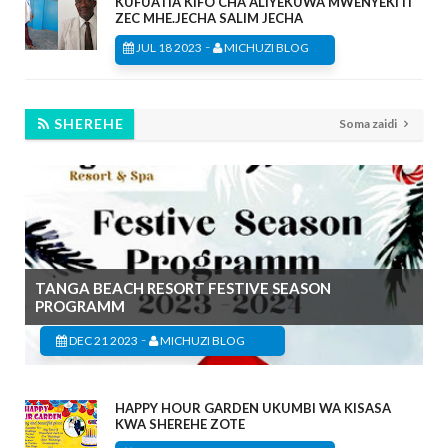
KUFUATIA KIFO CHA ALIYEKUWA MWENYEKITI
ZEC MHE.JECHA SALIM JECHA
-
JUL 18 2023
MICHUZI BLOG
SHEREHE
Soma zaidi
TANGA BEACH RESORT FESTIVE SEASON
PROGRAMM
-
DEC 21 2023
MICHUZI BLOG
HAPPY HOUR GARDEN UKUMBI WA KISASA
KWA SHEREHE ZOTE