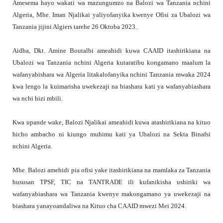
Amesema hayo wakati wa mazungumzo na Balozi wa Tanzania nchini
Algeria, Mhe. Iman Njalikai yaliyofanyika kwenye Ofisi za Ubalozi wa
Tanzania jijini Algiers tarehe 26 Oktoba 2023.
Aidha, Dkt. Amine Boutalbi ameahidi kuwa CAAID itashirikiana na
Ubalozi wa Tanzania nchini Algeria kutaratibu kongamano maalum la
wafanyabishara wa Algeria litakalofanyika nchini Tanzania mwaka 2024
kwa lengo la kuimarisha uwekezaji na biashara kati ya wafanyabiashara
wa nchi hizi mbili.
Kwa upande wake, Balozi Njalikai ameahidi kuwa atashirikiana na kituo
hicho ambacho ni kiungo muhimu kati ya Ubalozi na Sekta Binafsi
nchini Algeria.
Mhe. Balozi amehidi pia ofisi yake itashirikiana na mamlaka za Tanzania
hususan TPSF, TIC na TANTRADE ili kufanikisha ushiriki wa
wafanyabiashara wa Tanzania kwenye makongamano ya uwekezaji na
biashara yanayoandaliwa na Kituo cha CAAID mwezi Mei 2024.