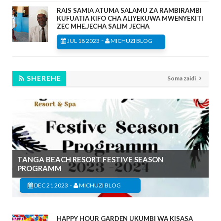
RAIS SAMIA ATUMA SALAMU ZA RAMBIRAMBI
KUFUATIA KIFO CHA ALIYEKUWA MWENYEKITI
ZEC MHE.JECHA SALIM JECHA
-
JUL 18 2023
MICHUZI BLOG
SHEREHE
Soma zaidi
TANGA BEACH RESORT FESTIVE SEASON
PROGRAMM
-
DEC 21 2023
MICHUZI BLOG
HAPPY HOUR GARDEN UKUMBI WA KISASA