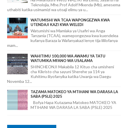
Teknolojia, Mhe.Prof Adolf Mkenda (Mb), amesema
uthabiti katika usimamizi wa utoaji elimu ya u...
WATUMISHI WA TCAA WAPONGEZWA KWA
UTENDAJI KAZI KWA WELEDI
Watumishi wa Mamlaka ya Usafiri wa Anga
Tanzania (TCAA), wamepongezwa kwa kuendelea
kufanya Baraza la Wafanyakazi lenye tija lililofanya
mam...
WAHITIMU 100,000 WA AWAMU YA TATU
WATUMIKA MFANO WA USALAMA
SHINCHEONJI Makabila 12 Kituo cha umisheni
cha Kikristo cha sayuni Sherehe ya 114 ya
Kuhitimu iliyofanyika katika Uwanja wa Daegu
Novemba 12...
TAZAMA MATOKEO YA MTIHANI WA DARASA LA
SABA (PSLE) 2025
Bofya Hapa Kutazama Matokeo MATOKEO YA
MTIHANI WA DARASA LA SABA (PSLE) 2025