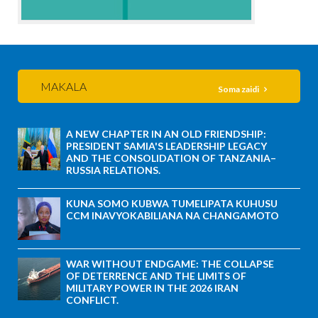
MAKALA
Soma zaidi
A NEW CHAPTER IN AN OLD FRIENDSHIP:
PRESIDENT SAMIA'S LEADERSHIP LEGACY
AND THE CONSOLIDATION OF TANZANIA–
RUSSIA RELATIONS.
KUNA SOMO KUBWA TUMELIPATA KUHUSU
CCM INAVYOKABILIANA NA CHANGAMOTO
WAR WITHOUT ENDGAME: THE COLLAPSE
OF DETERRENCE AND THE LIMITS OF
MILITARY POWER IN THE 2026 IRAN
CONFLICT.