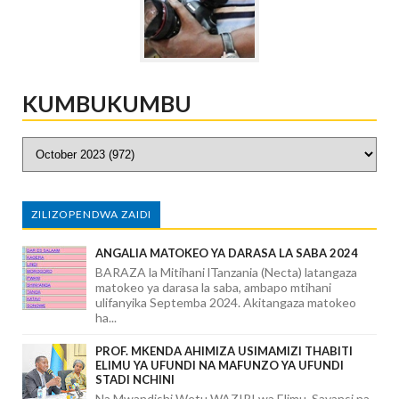
KUMBUKUMBU
ZILIZOPENDWA ZAIDI
ANGALIA MATOKEO YA DARASA LA SABA 2024
BARAZA la Mitihani lTanzania (Necta) latangaza
matokeo ya darasa la saba, ambapo mtihani
ulifanyika Septemba 2024. Akitangaza matokeo
ha...
PROF. MKENDA AHIMIZA USIMAMIZI THABITI
ELIMU YA UFUNDI NA MAFUNZO YA UFUNDI
STADI NCHINI
Na Mwandishi Wetu WAZIRI wa Elimu, Sayansi na