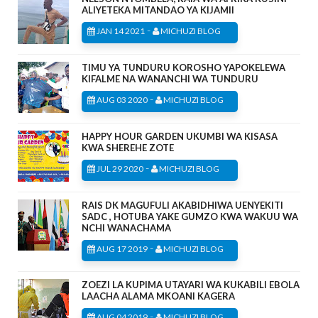
ALIYETEKA MITANDAO YA KIJAMII
-
JAN 14 2021
MICHUZI BLOG
TIMU YA TUNDURU KOROSHO YAPOKELEWA
KIFALME NA WANANCHI WA TUNDURU
-
AUG 03 2020
MICHUZI BLOG
HAPPY HOUR GARDEN UKUMBI WA KISASA
KWA SHEREHE ZOTE
-
JUL 29 2020
MICHUZI BLOG
RAIS DK MAGUFULI AKABIDHIWA UENYEKITI
SADC , HOTUBA YAKE GUMZO KWA WAKUU WA
NCHI WANACHAMA
-
AUG 17 2019
MICHUZI BLOG
ZOEZI LA KUPIMA UTAYARI WA KUKABILI EBOLA
LAACHA ALAMA MKOANI KAGERA
-
AUG 04 2019
MICHUZI BLOG