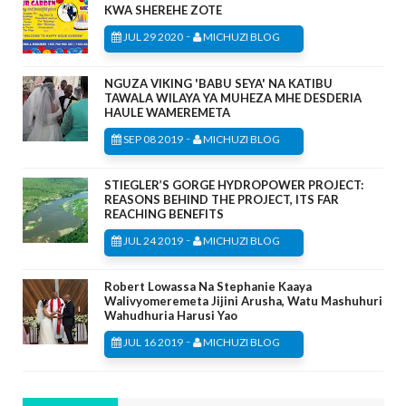
KWA SHEREHE ZOTE
-
JUL 29 2020
MICHUZI BLOG
NGUZA VIKING 'BABU SEYA' NA KATIBU
TAWALA WILAYA YA MUHEZA MHE DESDERIA
HAULE WAMEREMETA
-
SEP 08 2019
MICHUZI BLOG
STIEGLER’S GORGE HYDROPOWER PROJECT:
REASONS BEHIND THE PROJECT, ITS FAR
REACHING BENEFITS
-
JUL 24 2019
MICHUZI BLOG
Robert Lowassa Na Stephanie Kaaya
Walivyomeremeta Jijini Arusha, Watu Mashuhuri
Wahudhuria Harusi Yao
-
JUL 16 2019
MICHUZI BLOG