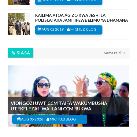
KAILIMA ATOA AGIZO KWA JESHI LA
POLISI,ATAKA JAMII IPEWE ELIMU YA DHAMANA
-
AUG 02 2019
MICHUZI BLOG
SIASA
Soma zaidi
VIONGOZI UWT CCM TAIFA WAKUMBUSHA
UTEKELEZAJI WA ILANI CCM RUKWA.
-
AUG 05 2026
MICHUZI BLOG