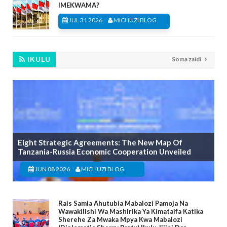
IMEKWAMA?
-
JUL 31 2026
MICHUZI BLOG
IKULU
Soma zaidi
Eight Strategic Agreements: The New Map Of
Tanzania-Russia Economic Cooperation Unveiled
-
JUN 08 2026
MICHUZI BLOG
Rais Samia Ahutubia Mabalozi Pamoja Na
Wawakilishi Wa Mashirika Ya Kimataifa Katika
Sherehe Za Mwaka Mpya Kwa Mabalozi