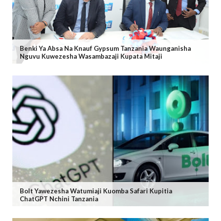
Benki Ya Absa Na Knauf Gypsum Tanzania Waunganisha
Nguvu Kuwezesha Wasambazaji Kupata Mitaji
Bolt Yawezesha Watumiaji Kuomba Safari Kupitia
ChatGPT Nchini Tanzania