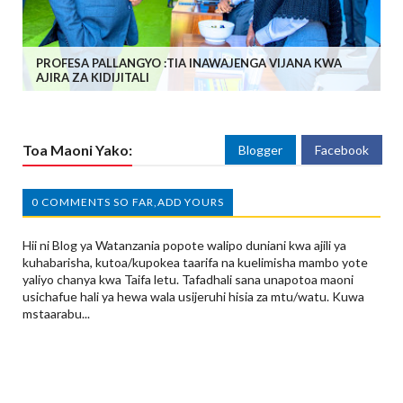
PROFESA PALLANGYO :TIA INAWAJENGA VIJANA KWA
AJIRA ZA KIDIJITALI
Toa Maoni Yako:
Blogger
Facebook
0 COMMENTS SO FAR,ADD YOURS
Hii ni Blog ya Watanzania popote walipo duniani kwa ajili ya
kuhabarisha, kutoa/kupokea taarifa na kuelimisha mambo yote
yaliyo chanya kwa Taifa letu. Tafadhali sana unapotoa maoni
usichafue hali ya hewa wala usijeruhi hisia za mtu/watu. Kuwa
mstaarabu...