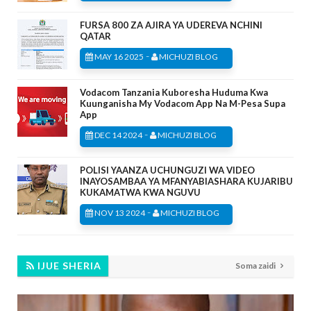
FURSA 800 ZA AJIRA YA UDEREVA NCHINI
QATAR
-
MAY 16 2025
MICHUZI BLOG
Vodacom Tanzania Kuboresha Huduma Kwa
Kuunganisha My Vodacom App Na M-Pesa Supa
App
-
DEC 14 2024
MICHUZI BLOG
POLISI YAANZA UCHUNGUZI WA VIDEO
INAYOSAMBAA YA MFANYABIASHARA KUJARIBU
KUKAMATWA KWA NGUVU
-
NOV 13 2024
MICHUZI BLOG
IJUE SHERIA
Soma zaidi