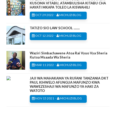
KUSOMA VITABU, ATAMBULISHA KITABU CHA
HAYATI MKAPA TOLEO LA KISWAHILI
-
OCT 29 2022
MICHUZI BLOG
TATIZO SIO LAW SCHOOL ........
-
OCT 12 2022
MICHUZI BLOG
Waziri Simbachawene Atoa Rai Vyuo Vya Sheria
Kutoa Msaada Wa Sheria
-
MAR 11 2022
MICHUZI BLOG
JAJI WA MAHAKAMA YA RUFANI TANZANIA DKT
PAUL KIHWELO AFUNGUA MAFUNZO KWA
WAWEZESHAJI WA MAFUNZO YA HAKI ZA
WATOTO
-
NOV 15 2021
MICHUZI BLOG