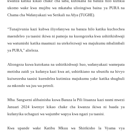
kwanza katika kikao chake cha saba, kutokana na baraza hilo kufikia
ukomo wake kwa mujibu wa mkataba ulioingiwa baina ya PURA na
Chama cha Wafanyakazi wa Serikali na Afya (TUGHE).
“Tunajivunia kazi kubwa iliyofanywa na baraza hilo katika kuchochea
maendeleo ya taasisi ikiwa ni pamoja na kuongezeka kwa ushirikishwaji
wa watumishi katika maamuzi na utekelezwaji wa majukumu mbalimbali
ya PURA,” alieleza.
Aliongeza kuwa kutokana na ushirikishwaji huo, wafanyakazi wamepata
motisha zaidi ya kufanya kazi kwa ari, ushirikiano na ubunifu na hivyo
kuiwezesha taasisi kuendelea kutimiza majukumu yake katika shughuli
za mkondo wa juu wa petroli.
Mha. Sangweni alibainisha kuwa Baraza la Pili litaanza kazi rasmi mwezi
Januari 2024 kwenye kikao chake cha kwanza ikiwa ni baada ya
kufanyika uchaguzi wa wajumbe wapya kwa ngazi ya taasisi.
Kwa upande wake Katibu Mkuu wa Shirikisho la Vyama vya