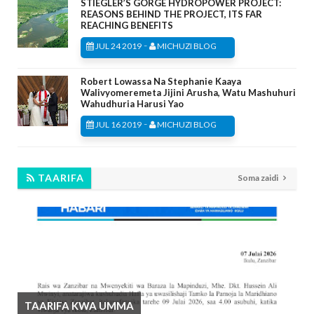
STIEGLER’S GORGE HYDROPOWER PROJECT:
REASONS BEHIND THE PROJECT, ITS FAR
REACHING BENEFITS
-
JUL 24 2019
MICHUZI BLOG
Robert Lowassa Na Stephanie Kaaya
Walivyomeremeta Jijini Arusha, Watu Mashuhuri
Wahudhuria Harusi Yao
-
JUL 16 2019
MICHUZI BLOG
TAARIFA
Soma zaidi
TAARIFA KWA UMMA