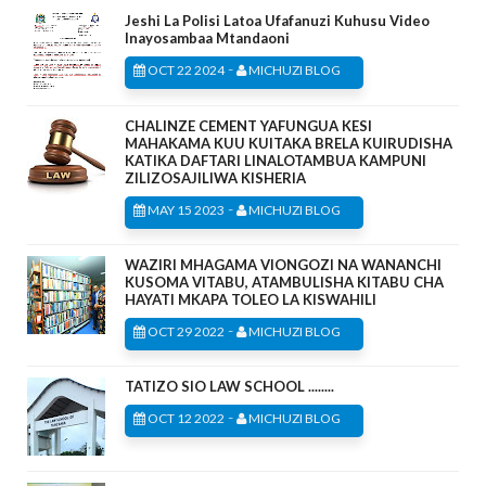
Jeshi La Polisi Latoa Ufafanuzi Kuhusu Video
Inayosambaa Mtandaoni
-
OCT 22 2024
MICHUZI BLOG
CHALINZE CEMENT YAFUNGUA KESI
MAHAKAMA KUU KUITAKA BRELA KUIRUDISHA
KATIKA DAFTARI LINALOTAMBUA KAMPUNI
ZILIZOSAJILIWA KISHERIA
-
MAY 15 2023
MICHUZI BLOG
WAZIRI MHAGAMA VIONGOZI NA WANANCHI
KUSOMA VITABU, ATAMBULISHA KITABU CHA
HAYATI MKAPA TOLEO LA KISWAHILI
-
OCT 29 2022
MICHUZI BLOG
TATIZO SIO LAW SCHOOL ........
-
OCT 12 2022
MICHUZI BLOG