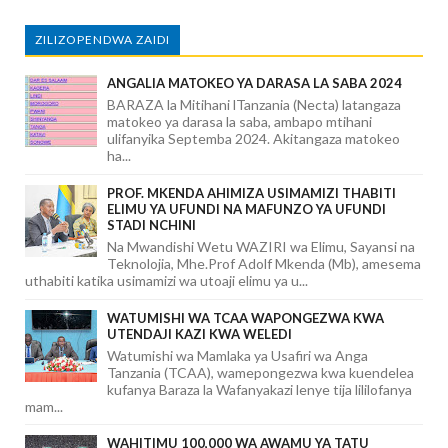
ZILIZOPENDWA ZAIDI
ANGALIA MATOKEO YA DARASA LA SABA 2024
BARAZA la Mitihani lTanzania (Necta) latangaza
matokeo ya darasa la saba, ambapo mtihani
ulifanyika Septemba 2024. Akitangaza matokeo
ha...
PROF. MKENDA AHIMIZA USIMAMIZI THABITI
ELIMU YA UFUNDI NA MAFUNZO YA UFUNDI
STADI NCHINI
Na Mwandishi Wetu WAZIRI wa Elimu, Sayansi na
Teknolojia, Mhe.Prof Adolf Mkenda (Mb), amesema
uthabiti katika usimamizi wa utoaji elimu ya u...
WATUMISHI WA TCAA WAPONGEZWA KWA
UTENDAJI KAZI KWA WELEDI
Watumishi wa Mamlaka ya Usafiri wa Anga
Tanzania (TCAA), wamepongezwa kwa kuendelea
kufanya Baraza la Wafanyakazi lenye tija lililofanya
mam...
WAHITIMU 100,000 WA AWAMU YA TATU