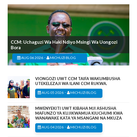
CCM: Uchaguzi Wa Haki Ndiyo Msingi Wa Uongozi
Bora
-
AUG 06 2026
MICHUZI BLOG
VIONGOZI UWT CCM TAIFA WAKUMBUSHA
UTEKELEZAJI WA ILANI CCM RUKWA.
-
AUG 05 2026
MICHUZI BLOG
MWENYEKITI UWT KIBAHA MJI ASHUSHA
MAFUNZO YA KUJIKWAMUA KIUCHUMI KWA
WANAWAKE KATA YA MSANGANI NA MKUZA
-
AUG 04 2026
MICHUZI BLOG