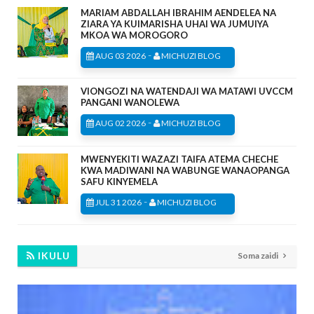
MARIAM ABDALLAH IBRAHIM AENDELEA NA
ZIARA YA KUIMARISHA UHAI WA JUMUIYA
MKOA WA MOROGORO
-
AUG 03 2026
MICHUZI BLOG
VIONGOZI NA WATENDAJI WA MATAWI UVCCM
PANGANI WANOLEWA
-
AUG 02 2026
MICHUZI BLOG
MWENYEKITI WAZAZI TAIFA ATEMA CHECHE
KWA MADIWANI NA WABUNGE WANAOPANGA
SAFU KINYEMELA
-
JUL 31 2026
MICHUZI BLOG
IKULU
Soma zaidi