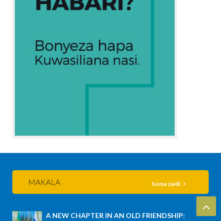
MAKALA
Soma zaidi
A NEW CHAPTER IN AN OLD FRIENDSHIP: