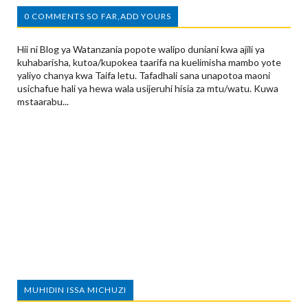
0 COMMENTS SO FAR,ADD YOURS
Hii ni Blog ya Watanzania popote walipo duniani kwa ajili ya
kuhabarisha, kutoa/kupokea taarifa na kuelimisha mambo yote
yaliyo chanya kwa Taifa letu. Tafadhali sana unapotoa maoni
usichafue hali ya hewa wala usijeruhi hisia za mtu/watu. Kuwa
mstaarabu...
MUHIDIN ISSA MICHUZI