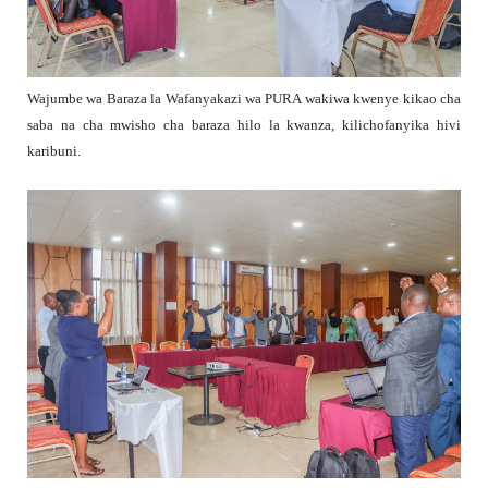
Wajumbe wa Baraza la Wafanyakazi wa PURA wakiwa kwenye kikao cha
saba na cha mwisho cha baraza hilo la kwanza, kilichofanyika hivi
karibuni.