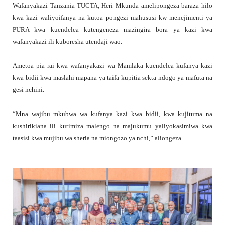
Wafanyakazi Tanzania-TUCTA, Heri Mkunda amelipongeza baraza hilo
kwa kazi waliyoifanya na kutoa pongezi mahususi kw menejimenti ya
PURA kwa kuendelea kutengeneza mazingira bora ya kazi kwa
wafanyakazi ili kuboresha utendaji wao.
Ametoa pia rai kwa wafanyakazi wa Mamlaka kuendelea kufanya kazi
kwa bidii kwa maslahi mapana ya taifa kupitia sekta ndogo ya mafuta na
gesi nchini.
“Mna wajibu mkubwa wa kufanya kazi kwa bidii, kwa kujituma na
kushirikiana ili kutimiza malengo na majukumu yaliyokasimiwa kwa
taasisi kwa mujibu wa sheria na miongozo ya nchi,” aliongeza.