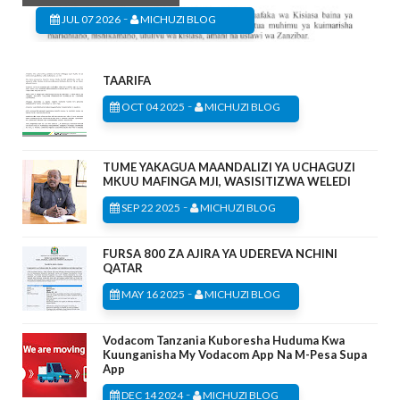
-
JUL 07 2026
MICHUZI BLOG
TAARIFA
-
OCT 04 2025
MICHUZI BLOG
TUME YAKAGUA MAANDALIZI YA UCHAGUZI
MKUU MAFINGA MJI, WASISITIZWA WELEDI
-
SEP 22 2025
MICHUZI BLOG
FURSA 800 ZA AJIRA YA UDEREVA NCHINI
QATAR
-
MAY 16 2025
MICHUZI BLOG
Vodacom Tanzania Kuboresha Huduma Kwa
Kuunganisha My Vodacom App Na M-Pesa Supa
App
-
DEC 14 2024
MICHUZI BLOG