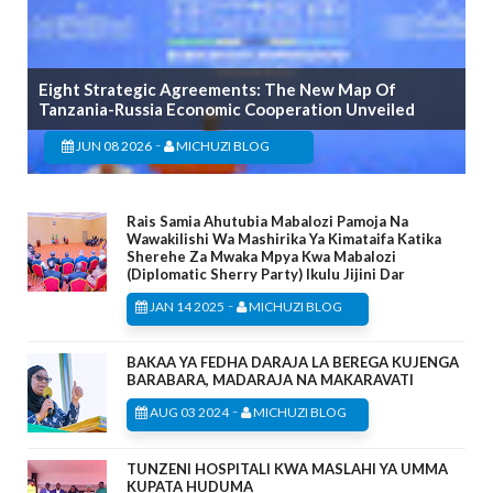
Eight Strategic Agreements: The New Map Of
Tanzania-Russia Economic Cooperation Unveiled
-
JUN 08 2026
MICHUZI BLOG
Rais Samia Ahutubia Mabalozi Pamoja Na
Wawakilishi Wa Mashirika Ya Kimataifa Katika
Sherehe Za Mwaka Mpya Kwa Mabalozi
(Diplomatic Sherry Party) Ikulu Jijini Dar
-
JAN 14 2025
MICHUZI BLOG
BAKAA YA FEDHA DARAJA LA BEREGA KUJENGA
BARABARA, MADARAJA NA MAKARAVATI
-
AUG 03 2024
MICHUZI BLOG
TUNZENI HOSPITALI KWA MASLAHI YA UMMA
KUPATA HUDUMA