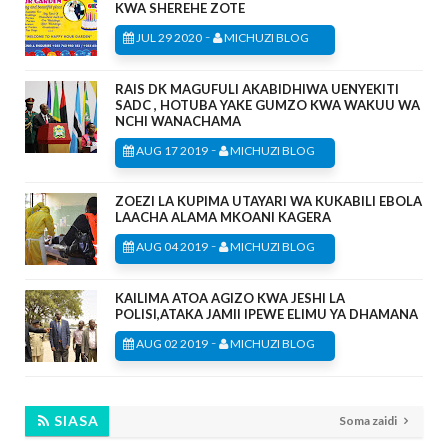
KWA SHEREHE ZOTE
-
JUL 29 2020
MICHUZI BLOG
RAIS DK MAGUFULI AKABIDHIWA UENYEKITI
SADC , HOTUBA YAKE GUMZO KWA WAKUU WA
NCHI WANACHAMA
-
AUG 17 2019
MICHUZI BLOG
ZOEZI LA KUPIMA UTAYARI WA KUKABILI EBOLA
LAACHA ALAMA MKOANI KAGERA
-
AUG 04 2019
MICHUZI BLOG
KAILIMA ATOA AGIZO KWA JESHI LA
POLISI,ATAKA JAMII IPEWE ELIMU YA DHAMANA
-
AUG 02 2019
MICHUZI BLOG
SIASA
Soma zaidi