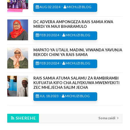
-
AUG 02 2024
MICHUZI BLOG
DC ADVERA AMPONGEZA RAIS SAMIA KWA
MIRDI YA MAJI BIHARAMULO
-
FEB 20 2024
MICHUZI BLOG
MAPATO YA UTALII, MADINI, VIWANDA YAVUNJA
REKODI CHINI YA RAIS SAMIA
-
FEB 20 2024
MICHUZI BLOG
RAIS SAMIA ATUMA SALAMU ZA RAMBIRAMBI
KUFUATIA KIFO CHA ALIYEKUWA MWENYEKITI
ZEC MHE.JECHA SALIM JECHA
-
JUL 18 2023
MICHUZI BLOG
SHEREHE
Soma zaidi