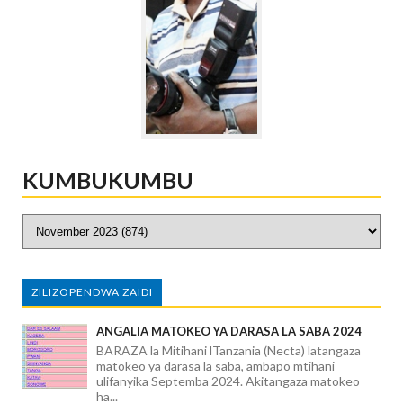
KUMBUKUMBU
ZILIZOPENDWA ZAIDI
ANGALIA MATOKEO YA DARASA LA SABA 2024
BARAZA la Mitihani lTanzania (Necta) latangaza
matokeo ya darasa la saba, ambapo mtihani
ulifanyika Septemba 2024. Akitangaza matokeo
ha...