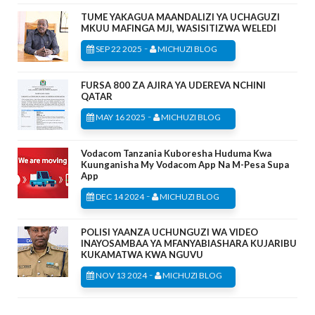
TUME YAKAGUA MAANDALIZI YA UCHAGUZI
MKUU MAFINGA MJI, WASISITIZWA WELEDI
-
SEP 22 2025
MICHUZI BLOG
FURSA 800 ZA AJIRA YA UDEREVA NCHINI
QATAR
-
MAY 16 2025
MICHUZI BLOG
Vodacom Tanzania Kuboresha Huduma Kwa
Kuunganisha My Vodacom App Na M-Pesa Supa
App
-
DEC 14 2024
MICHUZI BLOG
POLISI YAANZA UCHUNGUZI WA VIDEO
INAYOSAMBAA YA MFANYABIASHARA KUJARIBU
KUKAMATWA KWA NGUVU
-
NOV 13 2024
MICHUZI BLOG