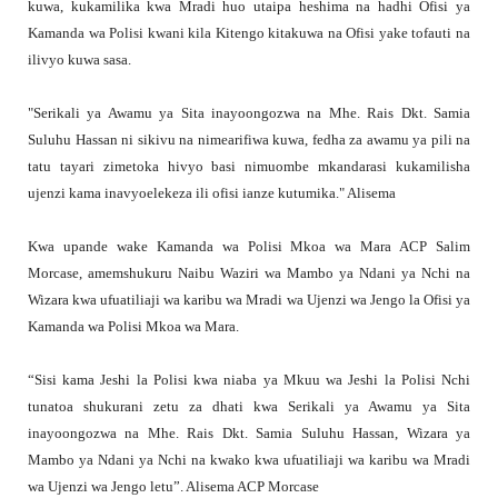
kuwa, kukamilika kwa Mradi huo utaipa heshima na hadhi Ofisi ya
Kamanda wa Polisi kwani kila Kitengo kitakuwa na Ofisi yake tofauti na
ilivyo kuwa sasa.
"Serikali ya Awamu ya Sita inayoongozwa na Mhe. Rais Dkt. Samia
Suluhu Hassan ni sikivu na nimearifiwa kuwa, fedha za awamu ya pili na
tatu tayari zimetoka hivyo basi nimuombe mkandarasi kukamilisha
ujenzi kama inavyoelekeza ili ofisi ianze kutumika." Alisema
Kwa upande wake Kamanda wa Polisi Mkoa wa Mara ACP Salim
Morcase, amemshukuru Naibu Waziri wa Mambo ya Ndani ya Nchi na
Wizara kwa ufuatiliaji wa karibu wa Mradi wa Ujenzi wa Jengo la Ofisi ya
Kamanda wa Polisi Mkoa wa Mara.
“Sisi kama Jeshi la Polisi kwa niaba ya Mkuu wa Jeshi la Polisi Nchi
tunatoa shukurani zetu za dhati kwa Serikali ya Awamu ya Sita
inayoongozwa na Mhe. Rais Dkt. Samia Suluhu Hassan, Wizara ya
Mambo ya Ndani ya Nchi na kwako kwa ufuatiliaji wa karibu wa Mradi
wa Ujenzi wa Jengo letu”. Alisema ACP Morcase