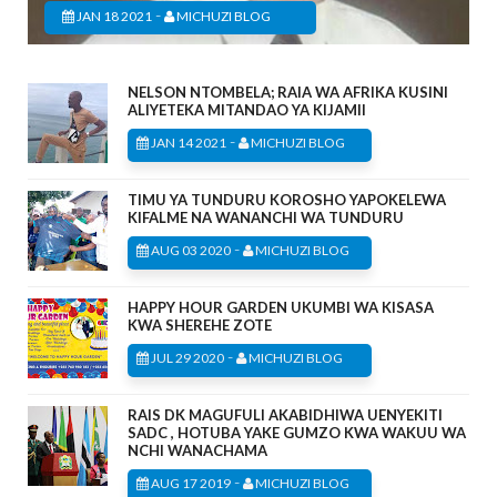
-
JAN 18 2021
MICHUZI BLOG
NELSON NTOMBELA; RAIA WA AFRIKA KUSINI
ALIYETEKA MITANDAO YA KIJAMII
-
JAN 14 2021
MICHUZI BLOG
TIMU YA TUNDURU KOROSHO YAPOKELEWA
KIFALME NA WANANCHI WA TUNDURU
-
AUG 03 2020
MICHUZI BLOG
HAPPY HOUR GARDEN UKUMBI WA KISASA
KWA SHEREHE ZOTE
-
JUL 29 2020
MICHUZI BLOG
RAIS DK MAGUFULI AKABIDHIWA UENYEKITI
SADC , HOTUBA YAKE GUMZO KWA WAKUU WA
NCHI WANACHAMA
-
AUG 17 2019
MICHUZI BLOG