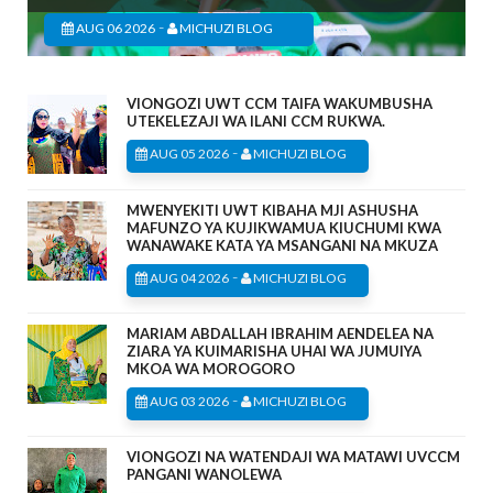
-
AUG 06 2026
MICHUZI BLOG
VIONGOZI UWT CCM TAIFA WAKUMBUSHA
UTEKELEZAJI WA ILANI CCM RUKWA.
-
AUG 05 2026
MICHUZI BLOG
MWENYEKITI UWT KIBAHA MJI ASHUSHA
MAFUNZO YA KUJIKWAMUA KIUCHUMI KWA
WANAWAKE KATA YA MSANGANI NA MKUZA
-
AUG 04 2026
MICHUZI BLOG
MARIAM ABDALLAH IBRAHIM AENDELEA NA
ZIARA YA KUIMARISHA UHAI WA JUMUIYA
MKOA WA MOROGORO
-
AUG 03 2026
MICHUZI BLOG
VIONGOZI NA WATENDAJI WA MATAWI UVCCM
PANGANI WANOLEWA