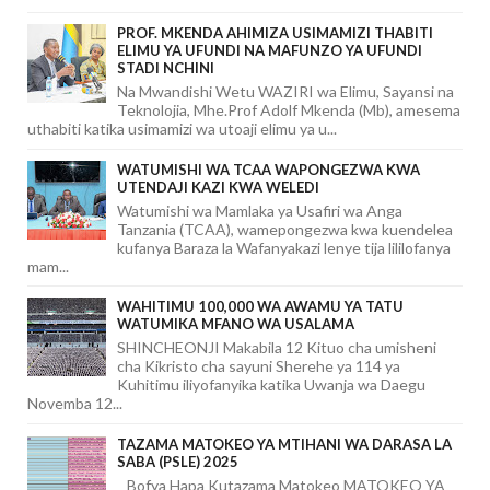
PROF. MKENDA AHIMIZA USIMAMIZI THABITI
ELIMU YA UFUNDI NA MAFUNZO YA UFUNDI
STADI NCHINI
Na Mwandishi Wetu WAZIRI wa Elimu, Sayansi na
Teknolojia, Mhe.Prof Adolf Mkenda (Mb), amesema
uthabiti katika usimamizi wa utoaji elimu ya u...
WATUMISHI WA TCAA WAPONGEZWA KWA
UTENDAJI KAZI KWA WELEDI
Watumishi wa Mamlaka ya Usafiri wa Anga
Tanzania (TCAA), wamepongezwa kwa kuendelea
kufanya Baraza la Wafanyakazi lenye tija lililofanya
mam...
WAHITIMU 100,000 WA AWAMU YA TATU
WATUMIKA MFANO WA USALAMA
SHINCHEONJI Makabila 12 Kituo cha umisheni
cha Kikristo cha sayuni Sherehe ya 114 ya
Kuhitimu iliyofanyika katika Uwanja wa Daegu
Novemba 12...
TAZAMA MATOKEO YA MTIHANI WA DARASA LA
SABA (PSLE) 2025
Bofya Hapa Kutazama Matokeo MATOKEO YA