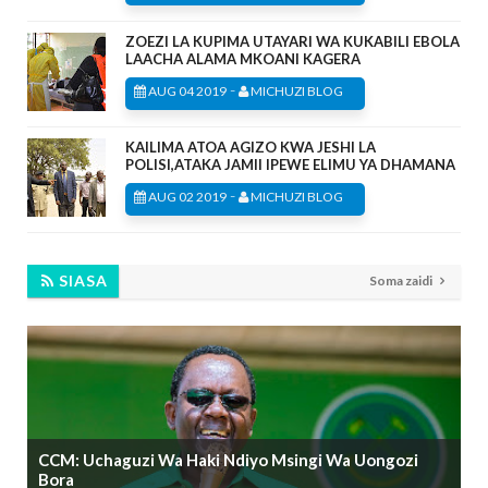
ZOEZI LA KUPIMA UTAYARI WA KUKABILI EBOLA
LAACHA ALAMA MKOANI KAGERA
-
AUG 04 2019
MICHUZI BLOG
KAILIMA ATOA AGIZO KWA JESHI LA
POLISI,ATAKA JAMII IPEWE ELIMU YA DHAMANA
-
AUG 02 2019
MICHUZI BLOG
SIASA
Soma zaidi
CCM: Uchaguzi Wa Haki Ndiyo Msingi Wa Uongozi
Bora