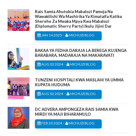
Rais Samia Ahutubia Mabalozi Pamoja Na
Wawakilishi Wa Mashirika Ya Kimataifa Katika
Sherehe Za Mwaka Mpya Kwa Mabalozi
(Diplomatic Sherry Party) Ikulu Jijini Dar
-
JAN 14 2025
MICHUZI BLOG
BAKAA YA FEDHA DARAJA LA BEREGA KUJENGA
BARABARA, MADARAJA NA MAKARAVATI
-
AUG 03 2024
MICHUZI BLOG
TUNZENI HOSPITALI KWA MASLAHI YA UMMA
KUPATA HUDUMA
-
AUG 02 2024
MICHUZI BLOG
DC ADVERA AMPONGEZA RAIS SAMIA KWA
MIRDI YA MAJI BIHARAMULO
-
FEB 20 2024
MICHUZI BLOG