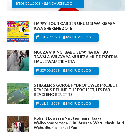
-
DEC 21 2023
MICHUZI BLOG
HAPPY HOUR GARDEN UKUMBI WA KISASA
KWA SHEREHE ZOTE
-
JUL 29 2020
MICHUZI BLOG
NGUZA VIKING 'BABU SEYA' NA KATIBU
TAWALA WILAYA YA MUHEZA MHE DESDERIA
HAULE WAMEREMETA
-
SEP 08 2019
MICHUZI BLOG
STIEGLER’S GORGE HYDROPOWER PROJECT:
REASONS BEHIND THE PROJECT, ITS FAR
REACHING BENEFITS
-
JUL 24 2019
MICHUZI BLOG
Robert Lowassa Na Stephanie Kaaya
Walivyomeremeta Jijini Arusha, Watu Mashuhuri
Wahudhuria Harusi Yao