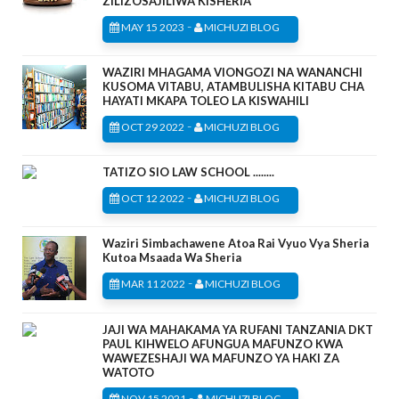
ZILIZOSAJILIWA KISHERIA
-
MAY 15 2023
MICHUZI BLOG
WAZIRI MHAGAMA VIONGOZI NA WANANCHI
KUSOMA VITABU, ATAMBULISHA KITABU CHA
HAYATI MKAPA TOLEO LA KISWAHILI
-
OCT 29 2022
MICHUZI BLOG
TATIZO SIO LAW SCHOOL ........
-
OCT 12 2022
MICHUZI BLOG
Waziri Simbachawene Atoa Rai Vyuo Vya Sheria
Kutoa Msaada Wa Sheria
-
MAR 11 2022
MICHUZI BLOG
JAJI WA MAHAKAMA YA RUFANI TANZANIA DKT
PAUL KIHWELO AFUNGUA MAFUNZO KWA
WAWEZESHAJI WA MAFUNZO YA HAKI ZA
WATOTO
-
NOV 15 2021
MICHUZI BLOG