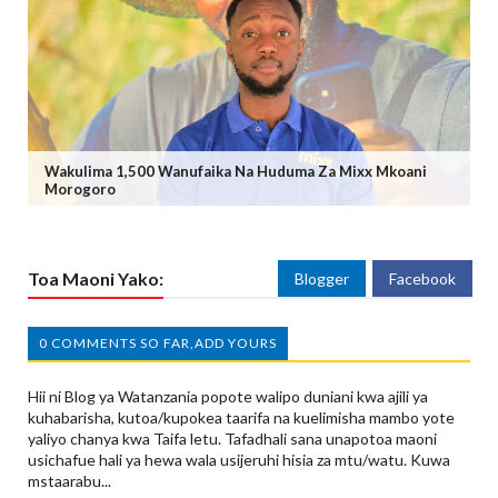
Wakulima 1,500 Wanufaika Na Huduma Za Mixx Mkoani
Morogoro
Toa Maoni Yako:
Blogger
Facebook
0 COMMENTS SO FAR,ADD YOURS
Hii ni Blog ya Watanzania popote walipo duniani kwa ajili ya
kuhabarisha, kutoa/kupokea taarifa na kuelimisha mambo yote
yaliyo chanya kwa Taifa letu. Tafadhali sana unapotoa maoni
usichafue hali ya hewa wala usijeruhi hisia za mtu/watu. Kuwa
mstaarabu...