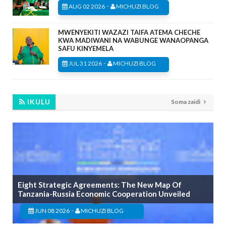
-
AUG 02 2026
MICHUZI BLOG
MWENYEKITI WAZAZI TAIFA ATEMA CHECHE
KWA MADIWANI NA WABUNGE WANAOPANGA
SAFU KINYEMELA
-
JUL 31 2026
MICHUZI BLOG
IKULU
Soma zaidi
Eight Strategic Agreements: The New Map Of
Tanzania-Russia Economic Cooperation Unveiled
-
JUN 08 2026
MICHUZI BLOG