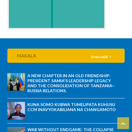
MAKALA
Soma zaidi
A NEW CHAPTER IN AN OLD FRIENDSHIP:
PRESIDENT SAMIA'S LEADERSHIP LEGACY
AND THE CONSOLIDATION OF TANZANIA–
RUSSIA RELATIONS.
KUNA SOMO KUBWA TUMELIPATA KUHUSU
CCM INAVYOKABILIANA NA CHANGAMOTO
WAR WITHOUT ENDGAME: THE COLLAPSE