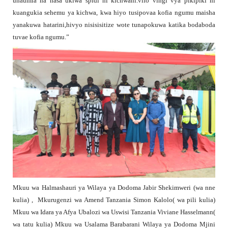
unaumia na hasa ukiwa spidi ni kichwani.vifo vingi vya pikipiki ni
kuangukia sehemu ya kichwa, kwa hiyo tusipovaa kofia ngumu maisha
yanakuwa hatarini,hivyo nisisisitize wote tunapokuwa katika bodaboda
tuvae kofia ngumu.”
Mkuu wa Halmashauri ya Wilaya ya Dodoma Jabir Shekimweri (wa nne
kulia) , Mkurugenzi wa Amend Tanzania Simon Kalolo( wa pili kulia)
Mkuu wa Idara ya Afya Ubalozi wa Uswisi Tanzania Viviane Hasselmann(
wa tatu kulia) Mkuu wa Usalama Barabarani Wilaya ya Dodoma Mjini