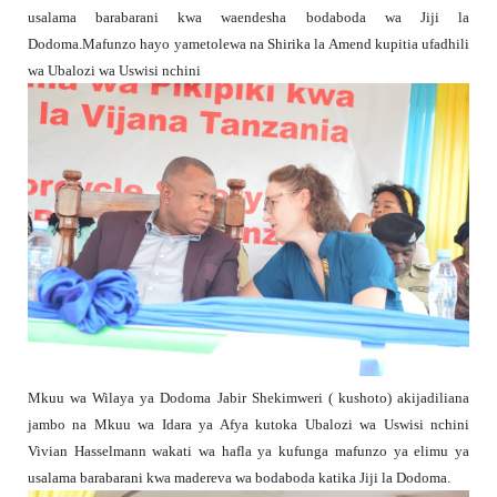
usalama barabarani kwa waendesha bodaboda wa Jiji la
Dodoma.Mafunzo hayo yametolewa na Shirika la Amend kupitia ufadhili
wa Ubalozi wa Uswisi nchini
Mkuu wa Wilaya ya Dodoma Jabir Shekimweri ( kushoto) akijadiliana
jambo na Mkuu wa Idara ya Afya kutoka Ubalozi wa Uswisi nchini
Vivian Hasselmann wakati wa hafla ya kufunga mafunzo ya elimu ya
usalama barabarani kwa madereva wa bodaboda katika Jiji la Dodoma.