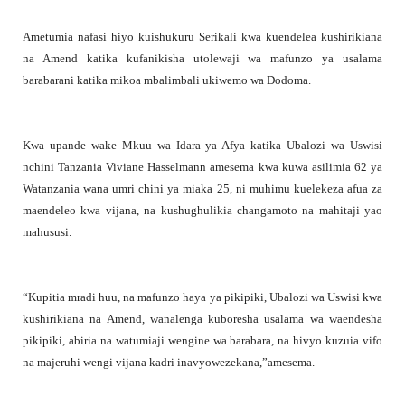
Ametumia nafasi hiyo kuishukuru Serikali kwa kuendelea kushirikiana
na Amend katika kufanikisha utolewaji wa mafunzo ya usalama
barabarani katika mikoa mbalimbali ukiwemo wa Dodoma.
Kwa upande wake Mkuu wa Idara ya Afya katika Ubalozi wa Uswisi
nchini Tanzania Viviane Hasselmann amesema kwa kuwa asilimia 62 ya
Watanzania wana umri chini ya miaka 25, ni muhimu kuelekeza afua za
maendeleo kwa vijana, na kushughulikia changamoto na mahitaji yao
mahususi.
“Kupitia mradi huu, na mafunzo haya ya pikipiki, Ubalozi wa Uswisi kwa
kushirikiana na Amend, wanalenga kuboresha usalama wa waendesha
pikipiki, abiria na watumiaji wengine wa barabara, na hivyo kuzuia vifo
na majeruhi wengi vijana kadri inavyowezekana,”amesema.