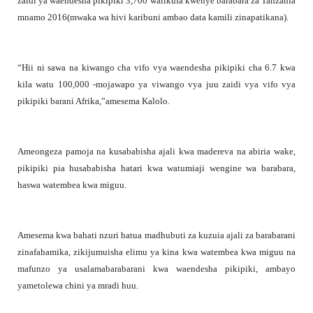
zaidi ya waendesha pikipiki 3,700 walikufa kwenye barabara za Tanzania
mnamo 2016(mwaka wa hivi karibuni ambao data kamili zinapatikana).
“Hii ni sawa na kiwango cha vifo vya waendesha pikipiki cha 6.7 kwa
kila watu 100,000 -mojawapo ya viwango vya juu zaidi vya vifo vya
pikipiki barani Afrika,”amesema Kalolo.
Ameongeza pamoja na kusababisha ajali kwa madereva na abiria wake,
pikipiki pia husababisha hatari kwa watumiaji wengine wa barabara,
haswa watembea kwa miguu.
Amesema kwa bahati nzuri hatua madhubuti za kuzuia ajali za barabarani
zinafahamika, zikijumuisha elimu ya kina kwa watembea kwa miguu na
mafunzo ya usalamabarabarani kwa waendesha pikipiki, ambayo
yametolewa chini ya mradi huu.