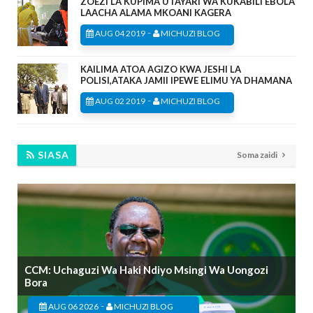
ZOEZI LA KUPIMA UTAYARI WA KUKABILI EBOLA
LAACHA ALAMA MKOANI KAGERA
-
AUG 04 2019
MICHUZI BLOG
KAILIMA ATOA AGIZO KWA JESHI LA
POLISI,ATAKA JAMII IPEWE ELIMU YA DHAMANA
-
AUG 02 2019
MICHUZI BLOG
SIASA
Soma zaidi
CCM: Uchaguzi Wa Haki Ndiyo Msingi Wa Uongozi
Bora
-
AUG 06 2026
MICHUZI BLOG