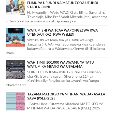
ELIMU YA UFUNDI NA MAFUNZO YA UFUNDI
STADI NCHINI
Na Mwandishi Wetu WAZIRI wa Elimu, Sayansi na
Teknolojia, Mhe.Prof Adolf Mkenda (Mb), amesema
uthabiti katika usimamizi wa utoaji elimu ya u...
WATUMISHI WA TCAA WAPONGEZWA KWA
UTENDAJI KAZI KWA WELEDI
Watumishi wa Mamlaka ya Usafiri wa Anga
Tanzania (TCAA), wamepongezwa kwa kuendelea
kufanya Baraza la Wafanyakazi lenye tija lililofanya
mam...
WAHITIMU 100,000 WA AWAMU YA TATU
WATUMIKA MFANO WA USALAMA
SHINCHEONJI Makabila 12 Kituo cha umisheni
cha Kikristo cha sayuni Sherehe ya 114 ya
Kuhitimu iliyofanyika katika Uwanja wa Daegu
Novemba 12...
TAZAMA MATOKEO YA MTIHANI WA DARASA LA
SABA (PSLE) 2025
Bofya Hapa Kutazama Matokeo MATOKEO YA
MTIHANI WA DARASA LA SABA (PSLE) 2025