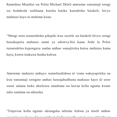
Kamishna Msaidizi wa Polisi Michael Deleli amesema watumiaji wengi
wa bodaboda walihama kutoka katika kuendesha baiskeli, hivyo
mafunzo hayo ni muhimu kwao.
“Wengi wetu tunaendesha pikipiki kwa uzoefu wa baiskeli hivyo wengi
hawakupitia mafunzo rasmi ya udereva.Sisi kama Jeshi la Polisi
tunaendelea kupongeza wadau ambao wanajitolea kutoa mafunzo kama
haya, kwetu inakuwa furaha kubwa.
Amesema mafunzo ambayo wamefundishwa ni vema wakayapeleka na
kwa watumiaji wengine ambao hawajahudhuria mafunzo hayo ili wote
wawe salama huku akielezea umuhimu wa kuvaa kofia ngumu kwani
ndio usalama wa mhusika.
“Usipovaa kofia ngumu ukianguka sehemu kubwa ya mwili ambao