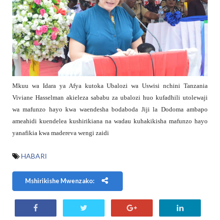
Mkuu wa Idara ya Afya kutoka Ubalozi wa Uswisi nchini Tanzania
Viviane Hasselman akieleza sababu za ubalozi huo kufadhili utolewaji
wa mafunzo hayo kwa waendesha bodaboda Jiji la Dodoma ambapo
ameahidi kuendelea kushirikiana na wadau kuhakikisha mafunzo hayo
yanafikia kwa madereva wengi zaidi
HABARI
Mshirikishe Mwenzako: