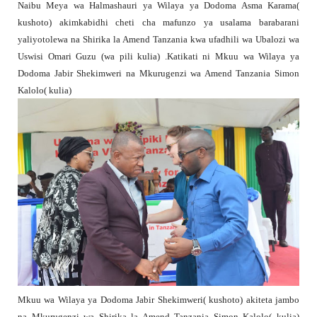
Naibu Meya wa Halmashauri ya Wilaya ya Dodoma Asma Karama(
kushoto) akimkabidhi cheti cha mafunzo ya usalama barabarani
yaliyotolewa na Shirika la Amend Tanzania kwa ufadhili wa Ubalozi wa
Uswisi Omari Guzu (wa pili kulia) .Katikati ni Mkuu wa Wilaya ya
Dodoma Jabir Shekimweri na Mkurugenzi wa Amend Tanzania Simon
Kalolo( kulia)
Mkuu wa Wilaya ya Dodoma Jabir Shekimweri( kushoto) akiteta jambo
na Mkurugenzi wa Shirika la Amend Tanzania Simon Kalolo( kulia)