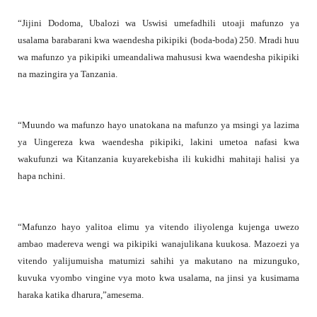
“Jijini Dodoma, Ubalozi wa Uswisi umefadhili utoaji mafunzo ya
usalama barabarani kwa waendesha pikipiki (boda-boda) 250. Mradi huu
wa mafunzo ya pikipiki umeandaliwa mahususi kwa waendesha pikipiki
na mazingira ya Tanzania.
“Muundo wa mafunzo hayo unatokana na mafunzo ya msingi ya lazima
ya Uingereza kwa waendesha pikipiki, lakini umetoa nafasi kwa
wakufunzi wa Kitanzania kuyarekebisha ili kukidhi mahitaji halisi ya
hapa nchini.
“Mafunzo hayo yalitoa elimu ya vitendo iliyolenga kujenga uwezo
ambao madereva wengi wa pikipiki wanajulikana kuukosa. Mazoezi ya
vitendo yalijumuisha matumizi sahihi ya makutano na mizunguko,
kuvuka vyombo vingine vya moto kwa usalama, na jinsi ya kusimama
haraka katika dharura,”amesema.