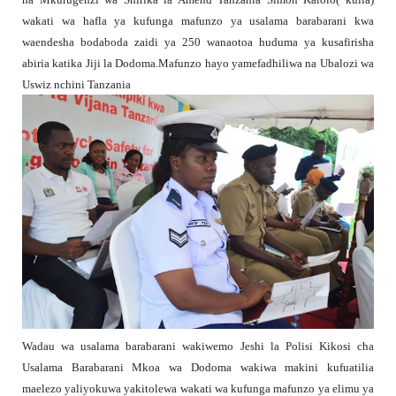
wakati wa hafla ya kufunga mafunzo ya usalama barabarani kwa
waendesha bodaboda zaidi ya 250 wanaotoa huduma ya kusafirisha
abiria katika Jiji la Dodoma.Mafunzo hayo yamefadhiliwa na Ubalozi wa
Uswiz nchini Tanzania
Wadau wa usalama barabarani wakiwemo Jeshi la Polisi Kikosi cha
Usalama Barabarani Mkoa wa Dodoma wakiwa makini kufuatilia
maelezo yaliyokuwa yakitolewa wakati wa kufunga mafunzo ya elimu ya