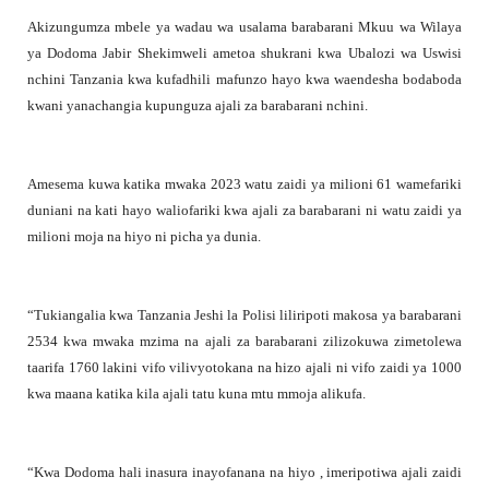
Akizungumza mbele ya wadau wa usalama barabarani Mkuu wa Wilaya
ya Dodoma Jabir Shekimweli ametoa shukrani kwa Ubalozi wa Uswisi
nchini Tanzania kwa kufadhili mafunzo hayo kwa waendesha bodaboda
kwani yanachangia kupunguza ajali za barabarani nchini.
Amesema kuwa katika mwaka 2023 watu zaidi ya milioni 61 wamefariki
duniani na kati hayo waliofariki kwa ajali za barabarani ni watu zaidi ya
milioni moja na hiyo ni picha ya dunia.
“Tukiangalia kwa Tanzania Jeshi la Polisi liliripoti makosa ya barabarani
2534 kwa mwaka mzima na ajali za barabarani zilizokuwa zimetolewa
taarifa 1760 lakini vifo vilivyotokana na hizo ajali ni vifo zaidi ya 1000
kwa maana katika kila ajali tatu kuna mtu mmoja alikufa.
“Kwa Dodoma hali inasura inayofanana na hiyo , imeripotiwa ajali zaidi