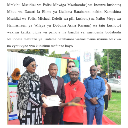
Mrakibu Msaidizi wa Polisi Mbwiga Mwakatobe( wa kwanza kushoto)
Mkuu wa Dawati la Elimu ya Usalama Barabarani nchini Kamishina
Msaidizi wa Polisi Michael Deleli( wa pili kushoto) na Naibu Meya wa
Halmashauri ya Wilaya ya Dodoma Asma Karama( wa tatu kushoto)
wakiwa katika picha ya pamoja na baadhi ya waendesha bodaboda
waliopata mafunzo ya usalama barabarani waliosimama nyuma wakiwa
na vyeti vyao vya kuhitimu mafunzo hayo.