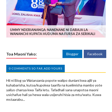
UMMY NDERIANANGA: NANENANE NI DARAJA LA
WANANCHI KUPATA HUDUMA NA FURSA ZA SERIKALI
Toa Maoni Yako:
Blogger
Facebook
0 COMMENTS SO FAR,ADD YOURS
Hii ni Blog ya Watanzania popote walipo duniani kwa ajili ya
kuhabarisha, kutoa/kupokea taarifa na kuelimisha mambo yote
yaliyo chanya kwa Taifa letu. Tafadhali sana unapotoa maoni
usichafue hali ya hewa wala usijeruhi hisia za mtu/watu. Kuwa
mstaarabu...