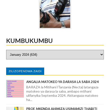
KUMBUKUMBU
ZILIZOPENDWA ZAIDI
ANGALIA MATOKEO YA DARASA LA SABA 2024
BARAZA la Mitihani lTanzania (Necta) latangaza
matokeo ya darasa la saba, ambapo mtihani
ulifanyika Septemba 2024. Akitangaza matokeo
ha...
PROF. MKENDA AHIMIZA USIMAMIZI THABITI