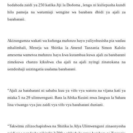
bodaboda zaidi ya 250 katika Jiji la Dodoma , lengo ni kuliepusha kundi
hilo pamoja na watumiaji wengine wa barabara dhidi ya ajali za
barabarani.
Akizungumza wakati wa kufunga mafunzo hayo yaliyohusisha pia wadau
mbalimbali, Meneja wa Shirika la Amend Tanzania Simon Kalolo
amesema wametoa mafunzo hayo kwa kutambua kuwa ajali za barabarani
zimekuwa chanzo kikubwa cha ajali na ajali nyingi zinatokana na
uendeshaji usizingatia usalama barabarani.
“Ajali za barabarani ni sababu kuu ya vifo vya watoto na vijana kati ya
miaka 5 na 29 ulimwenguni. Bara la Afrika Kusini mwa Jangwa la Sahara
lina viwango vya juu zaidi vya vifo vya barabarani duniani.
“Takwimu zilizochapishwa na Shirika la Afya Ulimwenguni zinaonyesha