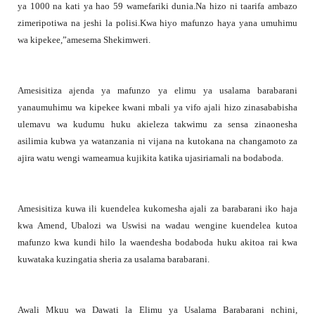
ya 1000 na kati ya hao 59 wamefariki dunia.Na hizo ni taarifa ambazo
zimeripotiwa na jeshi la polisi.Kwa hiyo mafunzo haya yana umuhimu
wa kipekee,”amesema Shekimweri.
Amesisitiza ajenda ya mafunzo ya elimu ya usalama barabarani
yanaumuhimu wa kipekee kwani mbali ya vifo ajali hizo zinasababisha
ulemavu wa kudumu huku akieleza takwimu za sensa zinaonesha
asilimia kubwa ya watanzania ni vijana na kutokana na changamoto za
ajira watu wengi wameamua kujikita katika ujasiriamali na bodaboda.
Amesisitiza kuwa ili kuendelea kukomesha ajali za barabarani iko haja
kwa Amend, Ubalozi wa Uswisi na wadau wengine kuendelea kutoa
mafunzo kwa kundi hilo la waendesha bodaboda huku akitoa rai kwa
kuwataka kuzingatia sheria za usalama barabarani.
Awali Mkuu wa Dawati la Elimu ya Usalama Barabarani nchini,