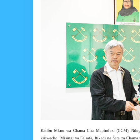
Katibu Mkuu wa Chama Cha Mapinduzi (CCM), Ndugu 
kiitwacho "Misingi ya Falsafa, Itikadi na Sera za Ch