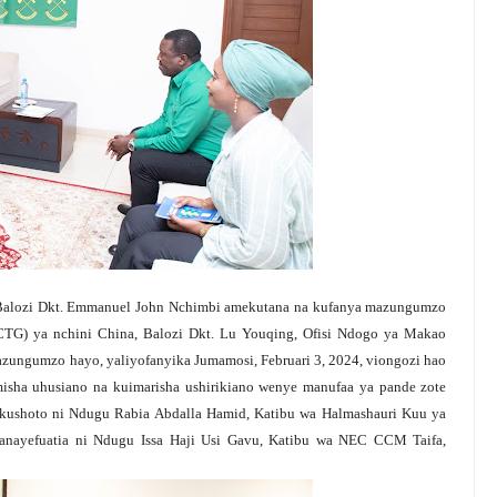
alozi Dkt. Emmanuel John Nchimbi amekutana na kufanya mazungumzo
TG) ya nchini China, Balozi Dkt. Lu Youqing, Ofisi Ndogo ya Makao
zungumzo hayo, yaliyofanyika Jumamosi, Februari 3, 2024, viongozi hao
isha uhusiano na kuimarisha ushirikiano wenye manufaa ya pande zote
a kushoto ni Ndugu Rabia Abdalla Hamid, Katibu wa Halmashauri Kuu ya
anayefuatia ni Ndugu Issa Haji Usi Gavu, Katibu wa NEC CCM Taifa,