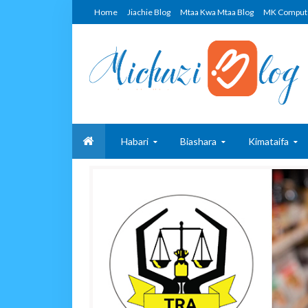
Home
Jiachie Blog
Mtaa Kwa Mtaa Blog
MK Comput
Habari
Biashara
Kimataifa