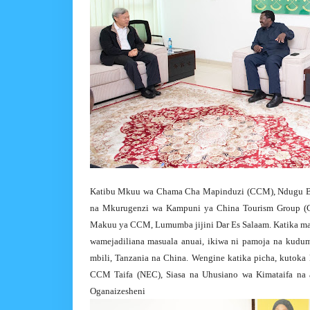
Katibu Mkuu wa Chama Cha Mapinduzi (CCM), Ndugu B
na Mkurugenzi wa Kampuni ya China Tourism Group (C
Makuu ya CCM, Lumumba jijini Dar Es Salaam. Katika ma
wamejadiliana masuala anuai, ikiwa ni pamoja na kudum
mbili, Tanzania na China. Wengine katika picha, kutok
CCM Taifa (NEC), Siasa na Uhusiano wa Kimataifa na 
Oganaizesheni