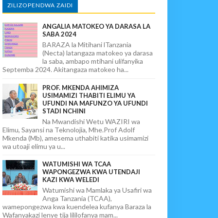
ZILIZOPENDWA ZAIDI
ANGALIA MATOKEO YA DARASA LA
SABA 2024
BARAZA la Mitihani lTanzania
(Necta) latangaza matokeo ya darasa
la saba, ambapo mtihani ulifanyika
Septemba 2024. Akitangaza matokeo ha...
PROF. MKENDA AHIMIZA
USIMAMIZI THABITI ELIMU YA
UFUNDI NA MAFUNZO YA UFUNDI
STADI NCHINI
Na Mwandishi Wetu WAZIRI wa
Elimu, Sayansi na Teknolojia, Mhe.Prof Adolf
Mkenda (Mb), amesema uthabiti katika usimamizi
wa utoaji elimu ya u...
WATUMISHI WA TCAA
WAPONGEZWA KWA UTENDAJI
KAZI KWA WELEDI
Watumishi wa Mamlaka ya Usafiri wa
Anga Tanzania (TCAA),
wamepongezwa kwa kuendelea kufanya Baraza la
Wafanyakazi lenye tija lililofanya mam...