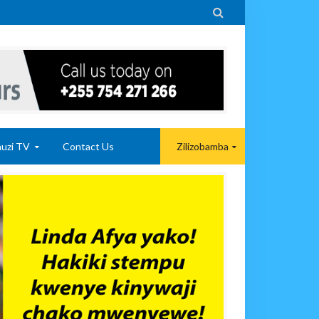

uzi TV
Contact Us
Zilizobamba