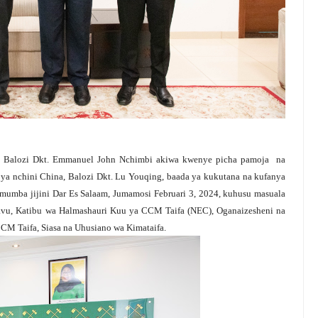
Balozi Dkt. Emmanuel John Nchimbi akiwa kwenye picha pamoja na
 nchini China, Balozi Dkt. Lu Youqing, baada ya kukutana na kufanya
ba jijini Dar Es Salaam, Jumamosi Februari 3, 2024, kuhusu masuala
 Gavu, Katibu wa Halmashauri Kuu ya CCM Taifa (NEC), Oganaizesheni na
M Taifa, Siasa na Uhusiano wa Kimataifa.