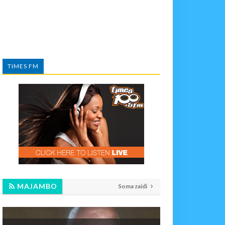
TIMES FM
MAJAMBO
Soma zaidi