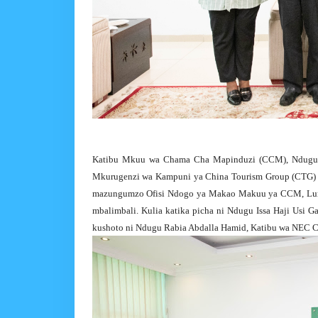
Katibu Mkuu wa Chama Cha Mapinduzi (CCM), Ndugu 
Mkurugenzi wa Kampuni ya China Tourism Group (CTG) ya
mazungumzo Ofisi Ndogo ya Makao Makuu ya CCM, Lumum
mbalimbali. Kulia katika picha ni Ndugu Issa Haji Usi
kushoto ni Ndugu Rabia Abdalla Hamid, Katibu wa NEC CC