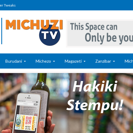
er Tweaks
Burudani
Michezo
Magazeti
Zanzibar
Mich