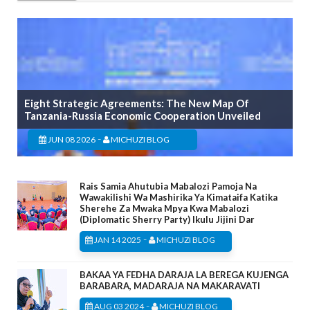
Eight Strategic Agreements: The New Map Of
Tanzania-Russia Economic Cooperation Unveiled
-
JUN 08 2026
MICHUZI BLOG
Rais Samia Ahutubia Mabalozi Pamoja Na
Wawakilishi Wa Mashirika Ya Kimataifa Katika
Sherehe Za Mwaka Mpya Kwa Mabalozi
(Diplomatic Sherry Party) Ikulu Jijini Dar
-
JAN 14 2025
MICHUZI BLOG
BAKAA YA FEDHA DARAJA LA BEREGA KUJENGA
BARABARA, MADARAJA NA MAKARAVATI
-
AUG 03 2024
MICHUZI BLOG