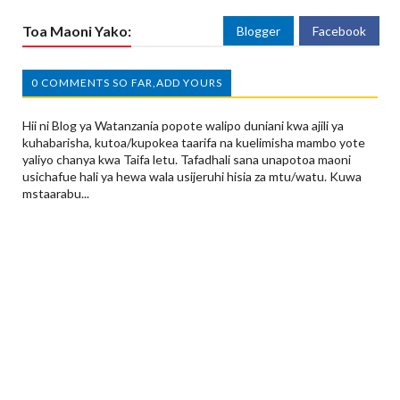
Toa Maoni Yako:
Blogger
Facebook
0 COMMENTS SO FAR,ADD YOURS
Hii ni Blog ya Watanzania popote walipo duniani kwa ajili ya
kuhabarisha, kutoa/kupokea taarifa na kuelimisha mambo yote
yaliyo chanya kwa Taifa letu. Tafadhali sana unapotoa maoni
usichafue hali ya hewa wala usijeruhi hisia za mtu/watu. Kuwa
mstaarabu...