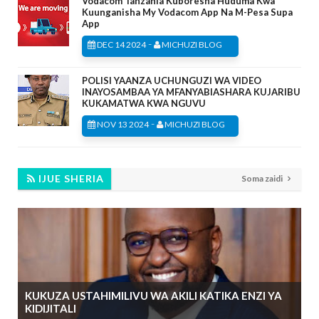
Vodacom Tanzania Kuboresha Huduma Kwa
Kuunganisha My Vodacom App Na M-Pesa Supa
App
-
DEC 14 2024
MICHUZI BLOG
POLISI YAANZA UCHUNGUZI WA VIDEO
INAYOSAMBAA YA MFANYABIASHARA KUJARIBU
KUKAMATWA KWA NGUVU
-
NOV 13 2024
MICHUZI BLOG
IJUE SHERIA
Soma zaidi
KUKUZA USTAHIMILIVU WA AKILI KATIKA ENZI YA
KIDIJITALI