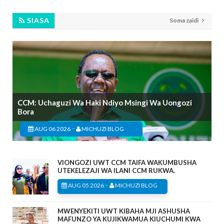
SIASA
Soma zaidi
CCM: Uchaguzi Wa Haki Ndiyo Msingi Wa Uongozi
Bora
-
AUG 06 2026
MICHUZI BLOG
VIONGOZI UWT CCM TAIFA WAKUMBUSHA
UTEKELEZAJI WA ILANI CCM RUKWA.
-
AUG 05 2026
MICHUZI BLOG
MWENYEKITI UWT KIBAHA MJI ASHUSHA
MAFUNZO YA KUJIKWAMUA KIUCHUMI KWA