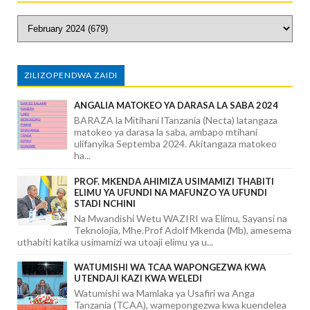
ZILIZOPENDWA ZAIDI
ANGALIA MATOKEO YA DARASA LA SABA 2024
BARAZA la Mitihani lTanzania (Necta) latangaza
matokeo ya darasa la saba, ambapo mtihani
ulifanyika Septemba 2024. Akitangaza matokeo
ha...
PROF. MKENDA AHIMIZA USIMAMIZI THABITI
ELIMU YA UFUNDI NA MAFUNZO YA UFUNDI
STADI NCHINI
Na Mwandishi Wetu WAZIRI wa Elimu, Sayansi na
Teknolojia, Mhe.Prof Adolf Mkenda (Mb), amesema
uthabiti katika usimamizi wa utoaji elimu ya u...
WATUMISHI WA TCAA WAPONGEZWA KWA
UTENDAJI KAZI KWA WELEDI
Watumishi wa Mamlaka ya Usafiri wa Anga
Tanzania (TCAA), wamepongezwa kwa kuendelea