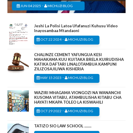
-
JUN 04 2025
MICHUZI BLOG
Jeshi La Polisi Latoa Ufafanuzi Kuhusu Video
Inayosambaa Mtandaoni
-
OCT 22 2024
MICHUZI BLOG
CHALINZE CEMENT YAFUNGUA KESI
MAHAKAMA KUU KUITAKA BRELA KUIRUDISHA
KATIKA DAFTARI LINALOTAMBUA KAMPUNI
ZILIZOSAJILIWA KISHERIA
-
MAY 15 2023
MICHUZI BLOG
WAZIRI MHAGAMA VIONGOZI NA WANANCHI
KUSOMA VITABU, ATAMBULISHA KITABU CHA
HAYATI MKAPA TOLEO LA KISWAHILI
-
OCT 29 2022
MICHUZI BLOG
TATIZO SIO LAW SCHOOL ........