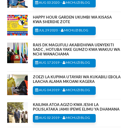
-
AUG 03 2020
MICHUZI BLOG
HAPPY HOUR GARDEN UKUMBI WA KISASA
KWA SHEREHE ZOTE
-
JUL 29 2020
MICHUZI BLOG
RAIS DK MAGUFULI AKABIDHIWA UENYEKITI
SADC , HOTUBA YAKE GUMZO KWA WAKUU WA
NCHI WANACHAMA
-
AUG 17 2019
MICHUZI BLOG
ZOEZI LA KUPIMA UTAYARI WA KUKABILI EBOLA
LAACHA ALAMA MKOANI KAGERA
-
AUG 04 2019
MICHUZI BLOG
KAILIMA ATOA AGIZO KWA JESHI LA
POLISI,ATAKA JAMII IPEWE ELIMU YA DHAMANA
-
AUG 02 2019
MICHUZI BLOG