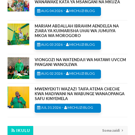
WANAWAKE KATA YA MSANGANI NA MKUZA
-
AUG 04 2026
MICHUZI BLOG
MARIAM ABDALLAH IBRAHIM AENDELEA NA
ZIARA YA KUIMARISHA UHAI WA JUMUIYA
MKOA WA MOROGORO
-
AUG 03 2026
MICHUZI BLOG
VIONGOZI NA WATENDAJI WA MATAWI UVCCM
PANGANI WANOLEWA
-
AUG 02 2026
MICHUZI BLOG
MWENYEKITI WAZAZI TAIFA ATEMA CHECHE
KWA MADIWANI NA WABUNGE WANAOPANGA
SAFU KINYEMELA
-
JUL 31 2026
MICHUZI BLOG
IKULU
Soma zaidi