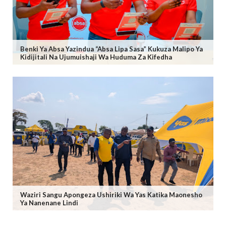
Benki Ya Absa Yazindua “Absa Lipa Sasa” Kukuza Malipo Ya
Kidijitali Na Ujumuishaji Wa Huduma Za Kifedha
Waziri Sangu Apongeza Ushiriki Wa Yas Katika Maonesho
Ya Nanenane Lindi