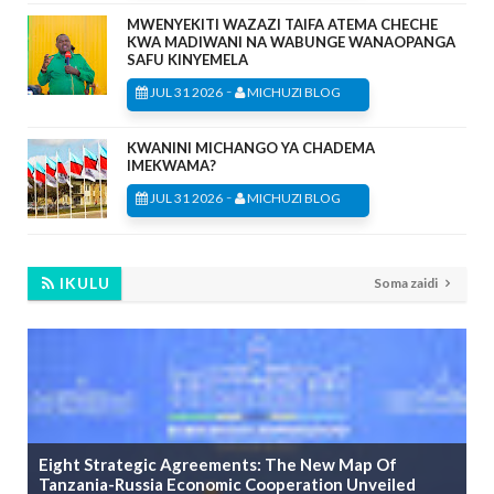
MWENYEKITI WAZAZI TAIFA ATEMA CHECHE
KWA MADIWANI NA WABUNGE WANAOPANGA
SAFU KINYEMELA
-
JUL 31 2026
MICHUZI BLOG
KWANINI MICHANGO YA CHADEMA
IMEKWAMA?
-
JUL 31 2026
MICHUZI BLOG
IKULU
Soma zaidi
Eight Strategic Agreements: The New Map Of
Tanzania-Russia Economic Cooperation Unveiled