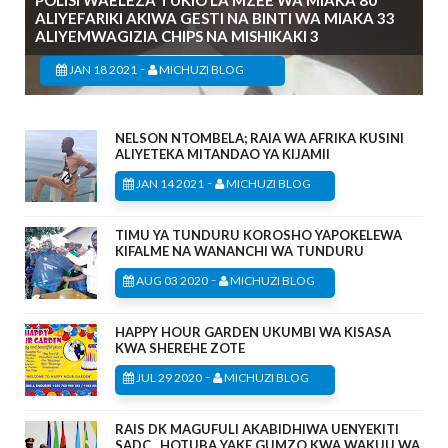
ALIYEFARIKI AKIWA GESTI NA BINTI WA MIAKA 33
ALIYEMWAGIZIA CHIPS NA MISHIKAKI 3
-
JAN 18 2021
MICHUZI BLOG
NELSON NTOMBELA; RAIA WA AFRIKA KUSINI
ALIYETEKA MITANDAO YA KIJAMII
-
JAN 14 2021
MICHUZI BLOG
TIMU YA TUNDURU KOROSHO YAPOKELEWA
KIFALME NA WANANCHI WA TUNDURU
-
AUG 03 2020
MICHUZI BLOG
HAPPY HOUR GARDEN UKUMBI WA KISASA
KWA SHEREHE ZOTE
-
JUL 29 2020
MICHUZI BLOG
RAIS DK MAGUFULI AKABIDHIWA UENYEKITI
SADC , HOTUBA YAKE GUMZO KWA WAKUU WA