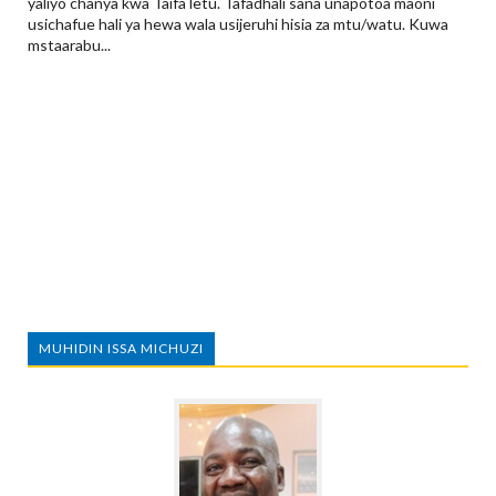
yaliyo chanya kwa Taifa letu. Tafadhali sana unapotoa maoni
usichafue hali ya hewa wala usijeruhi hisia za mtu/watu. Kuwa
mstaarabu...
MUHIDIN ISSA MICHUZI