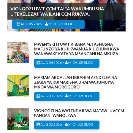
VIONGOZI UWT CCM TAIFA WAKUMBUSHA
UTEKELEZAJI WA ILANI CCM RUKWA.
-
AUG 05 2026
MICHUZI BLOG
MWENYEKITI UWT KIBAHA MJI ASHUSHA
MAFUNZO YA KUJIKWAMUA KIUCHUMI KWA
WANAWAKE KATA YA MSANGANI NA MKUZA
-
AUG 04 2026
MICHUZI BLOG
MARIAM ABDALLAH IBRAHIM AENDELEA NA
ZIARA YA KUIMARISHA UHAI WA JUMUIYA
MKOA WA MOROGORO
-
AUG 03 2026
MICHUZI BLOG
VIONGOZI NA WATENDAJI WA MATAWI UVCCM
PANGANI WANOLEWA
-
AUG 02 2026
MICHUZI BLOG