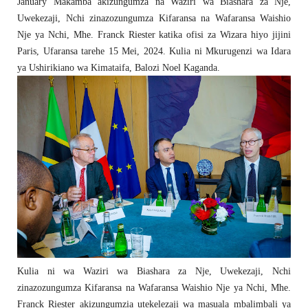
January Makamba akizungumza na Waziri wa Biashara za Nje,
Uwekezaji, Nchi zinazozungumza Kifaransa na Wafaransa Waishio
Nje ya Nchi, Mhe. Franck Riester katika ofisi za Wizara hiyo jijini
Paris, Ufaransa tarehe 15 Mei, 2024. Kulia ni Mkurugenzi wa Idara
ya Ushirikiano wa Kimataifa, Balozi Noel Kaganda.
Kulia ni wa Waziri wa Biashara za Nje, Uwekezaji, Nchi
zinazozungumza Kifaransa na Wafaransa Waishio Nje ya Nchi, Mhe.
Franck Riester akizungumzia utekelezaji wa masuala mbalimbali ya