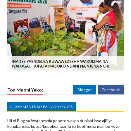
INADES YAENDELEA KUWAWEZESHA WAKULIMA NA
WAFUGAJI KUPATA MASOKO NDANI NA NJE YA NCHI.
Toa Maoni Yako:
Blogger
Facebook
0 COMMENTS SO FAR,ADD YOURS
Hii ni Blog ya Watanzania popote walipo duniani kwa ajili ya
kuhabarisha, kutoa/kupokea taarifa na kuelimisha mambo yote