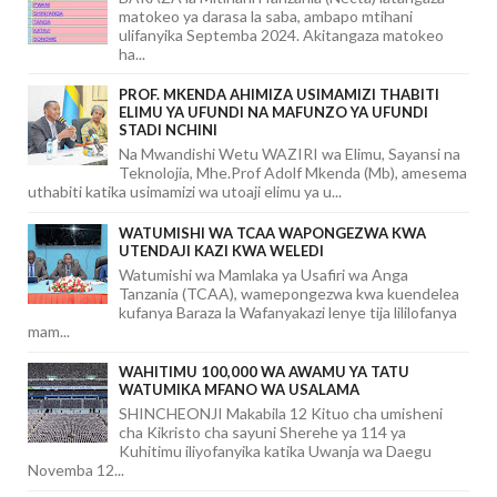
matokeo ya darasa la saba, ambapo mtihani
ulifanyika Septemba 2024. Akitangaza matokeo
ha...
PROF. MKENDA AHIMIZA USIMAMIZI THABITI
ELIMU YA UFUNDI NA MAFUNZO YA UFUNDI
STADI NCHINI
Na Mwandishi Wetu WAZIRI wa Elimu, Sayansi na
Teknolojia, Mhe.Prof Adolf Mkenda (Mb), amesema
uthabiti katika usimamizi wa utoaji elimu ya u...
WATUMISHI WA TCAA WAPONGEZWA KWA
UTENDAJI KAZI KWA WELEDI
Watumishi wa Mamlaka ya Usafiri wa Anga
Tanzania (TCAA), wamepongezwa kwa kuendelea
kufanya Baraza la Wafanyakazi lenye tija lililofanya
mam...
WAHITIMU 100,000 WA AWAMU YA TATU
WATUMIKA MFANO WA USALAMA
SHINCHEONJI Makabila 12 Kituo cha umisheni
cha Kikristo cha sayuni Sherehe ya 114 ya
Kuhitimu iliyofanyika katika Uwanja wa Daegu
Novemba 12...