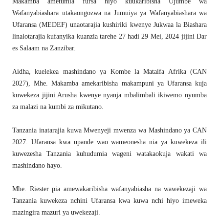
Makamba ametumia fursa hiyo kuukaribisha Ujumbe wa
Wafanyabiashara utakaongozwa na Jumuiya ya Wafanyabiashara wa
Ufaransa (MEDEF) unaotarajia kushiriki kwenye Jukwaa la Biashara
linalotarajia kufanyika kuanzia tarehe 27 hadi 29 Mei, 2024 jijini Dar
es Salaam na Zanzibar.
Aidha, kuelekea mashindano ya Kombe la Mataifa Afrika (CAN
2027), Mhe. Makamba amekaribisha makampuni ya Ufaransa kuja
kuwekeza jijini Arusha kwenye nyanja mbalimbali ikiwemo nyumba
za malazi na kumbi za mikutano.
Tanzania inatarajia kuwa Mwenyeji mwenza wa Mashindano ya CAN
2027. Ufaransa kwa upande wao wameonesha nia ya kuwekeza ili
kuwezesha Tanzania kuhudumia wageni watakaokuja wakati wa
mashindano hayo.
Mhe. Riester pia amewakaribisha wafanyabiasha na wawekezaji wa
Tanzania kuwekeza nchini Ufaransa kwa kuwa nchi hiyo imeweka
mazingira mazuri ya uwekezaji.