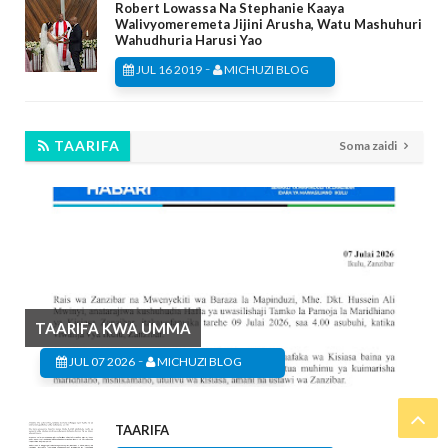
Robert Lowassa Na Stephanie Kaaya
Walivyomeremeta Jijini Arusha, Watu Mashuhuri
Wahudhuria Harusi Yao
-
JUL 16 2019
MICHUZI BLOG
TAARIFA
Soma zaidi
TAARIFA KWA UMMA
-
JUL 07 2026
MICHUZI BLOG
TAARIFA