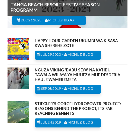
TANGA BEACH RESORT FESTIVE SEASON
PROGRAMM
-
DEC 21 2023
MICHUZI BLOG
HAPPY HOUR GARDEN UKUMBI WA KISASA
KWA SHEREHE ZOTE
-
JUL 29 2020
MICHUZI BLOG
NGUZA VIKING 'BABU SEYA' NA KATIBU
TAWALA WILAYA YA MUHEZA MHE DESDERIA
HAULE WAMEREMETA
-
SEP 08 2019
MICHUZI BLOG
STIEGLER’S GORGE HYDROPOWER PROJECT:
REASONS BEHIND THE PROJECT, ITS FAR
REACHING BENEFITS
-
JUL 24 2019
MICHUZI BLOG