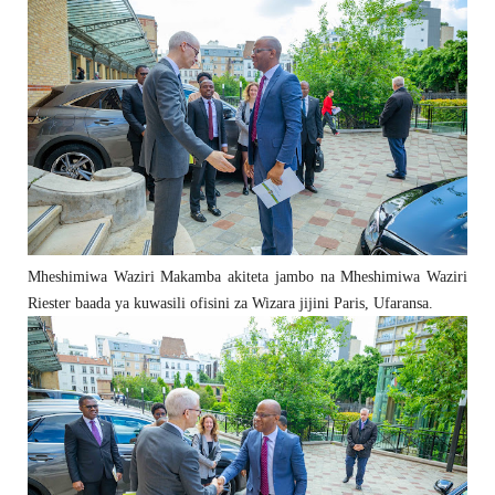
Mheshimiwa Waziri Makamba akiteta jambo na Mheshimiwa Waziri
Riester baada ya kuwasili ofisini za Wizara jijini Paris, Ufaransa.