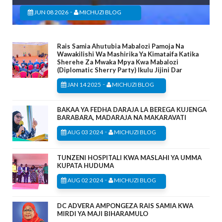
-
JUN 08 2026
MICHUZI BLOG
Rais Samia Ahutubia Mabalozi Pamoja Na
Wawakilishi Wa Mashirika Ya Kimataifa Katika
Sherehe Za Mwaka Mpya Kwa Mabalozi
(Diplomatic Sherry Party) Ikulu Jijini Dar
-
JAN 14 2025
MICHUZI BLOG
BAKAA YA FEDHA DARAJA LA BEREGA KUJENGA
BARABARA, MADARAJA NA MAKARAVATI
-
AUG 03 2024
MICHUZI BLOG
TUNZENI HOSPITALI KWA MASLAHI YA UMMA
KUPATA HUDUMA
-
AUG 02 2024
MICHUZI BLOG
DC ADVERA AMPONGEZA RAIS SAMIA KWA
MIRDI YA MAJI BIHARAMULO