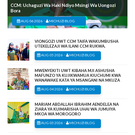
CCM: Uchaguzi Wa Haki Ndiyo Msingi Wa Uongozi
Bora
-
AUG 06 2026
MICHUZI BLOG
VIONGOZI UWT CCM TAIFA WAKUMBUSHA
UTEKELEZAJI WA ILANI CCM RUKWA.
-
AUG 05 2026
MICHUZI BLOG
MWENYEKITI UWT KIBAHA MJI ASHUSHA
MAFUNZO YA KUJIKWAMUA KIUCHUMI KWA
WANAWAKE KATA YA MSANGANI NA MKUZA
-
AUG 04 2026
MICHUZI BLOG
MARIAM ABDALLAH IBRAHIM AENDELEA NA
ZIARA YA KUIMARISHA UHAI WA JUMUIYA
MKOA WA MOROGORO
-
AUG 03 2026
MICHUZI BLOG