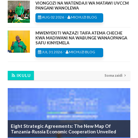
VIONGOZI NA WATENDAJI WA MATAWI UVCCM
PANGANI WANOLEWA
-
AUG 02 2026
MICHUZI BLOG
MWENYEKITI WAZAZI TAIFA ATEMA CHECHE
KWA MADIWANI NA WABUNGE WANAOPANGA
SAFU KINYEMELA
-
JUL 31 2026
MICHUZI BLOG
IKULU
Soma zaidi
Eight Strategic Agreements: The New Map Of
Tanzania-Russia Economic Cooperation Unveiled