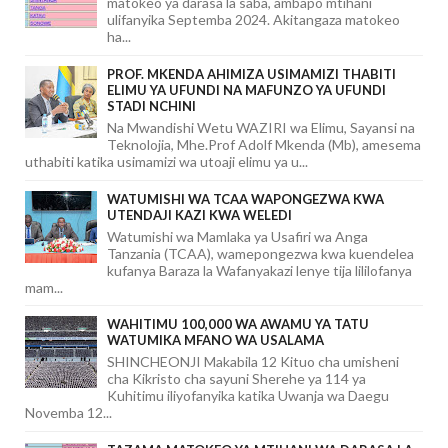
matokeo ya darasa la saba, ambapo mtihani
ulifanyika Septemba 2024. Akitangaza matokeo
ha...
PROF. MKENDA AHIMIZA USIMAMIZI THABITI
ELIMU YA UFUNDI NA MAFUNZO YA UFUNDI
STADI NCHINI
Na Mwandishi Wetu WAZIRI wa Elimu, Sayansi na
Teknolojia, Mhe.Prof Adolf Mkenda (Mb), amesema
uthabiti katika usimamizi wa utoaji elimu ya u...
WATUMISHI WA TCAA WAPONGEZWA KWA
UTENDAJI KAZI KWA WELEDI
Watumishi wa Mamlaka ya Usafiri wa Anga
Tanzania (TCAA), wamepongezwa kwa kuendelea
kufanya Baraza la Wafanyakazi lenye tija lililofanya
mam...
WAHITIMU 100,000 WA AWAMU YA TATU
WATUMIKA MFANO WA USALAMA
SHINCHEONJI Makabila 12 Kituo cha umisheni
cha Kikristo cha sayuni Sherehe ya 114 ya
Kuhitimu iliyofanyika katika Uwanja wa Daegu
Novemba 12...