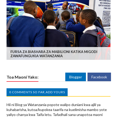
FURSA ZA BIASHARA ZA MABILIONI KATIKA MIGODI
ZAWAFUNGUKIA WATANZANIA
Toa Maoni Yako:
Blogger
Facebook
0 COMMENTS SO FAR,ADD YOURS
Hii ni Blog ya Watanzania popote walipo duniani kwa ajili ya
kuhabarisha, kutoa/kupokea taarifa na kuelimisha mambo yote
yaliyo chanya kwa Taifa letu. Tafadhali sana unapotoa maoni