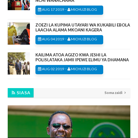
NCHI WANACHAMA
-
AUG 17 2019
MICHUZI BLOG
ZOEZI LA KUPIMA UTAYARI WA KUKABILI EBOLA
LAACHA ALAMA MKOANI KAGERA
-
AUG 04 2019
MICHUZI BLOG
KAILIMA ATOA AGIZO KWA JESHI LA
POLISI,ATAKA JAMII IPEWE ELIMU YA DHAMANA
-
AUG 02 2019
MICHUZI BLOG
SIASA
Soma zaidi