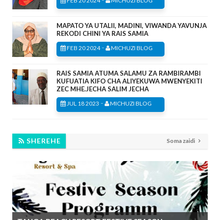
FEB 20 2024
MICHUZI BLOG
MAPATO YA UTALII, MADINI, VIWANDA YAVUNJA
REKODI CHINI YA RAIS SAMIA
-
FEB 20 2024
MICHUZI BLOG
RAIS SAMIA ATUMA SALAMU ZA RAMBIRAMBI
KUFUATIA KIFO CHA ALIYEKUWA MWENYEKITI
ZEC MHE.JECHA SALIM JECHA
-
JUL 18 2023
MICHUZI BLOG
SHEREHE
Soma zaidi