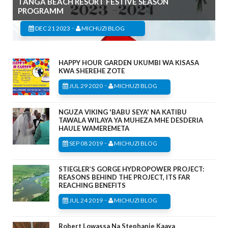
TANGA BEACH RESORT FESTIVE SEASON
PROGRAMM
-
DEC 21 2023
MICHUZI BLOG
HAPPY HOUR GARDEN UKUMBI WA KISASA
KWA SHEREHE ZOTE
-
JUL 29 2020
MICHUZI BLOG
NGUZA VIKING 'BABU SEYA' NA KATIBU
TAWALA WILAYA YA MUHEZA MHE DESDERIA
HAULE WAMEREMETA
-
SEP 08 2019
MICHUZI BLOG
STIEGLER’S GORGE HYDROPOWER PROJECT:
REASONS BEHIND THE PROJECT, ITS FAR
REACHING BENEFITS
-
JUL 24 2019
MICHUZI BLOG
Robert Lowassa Na Stephanie Kaaya