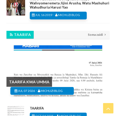
Walivyomeremeta Jijini Arusha, Watu Mashuhuri
Wahudhuria Harusi Yao
-
JUL 16 2019
MICHUZI BLOG
TAARIFA
Soma zaidi
TAARIFA KWA UMMA
-
JUL 07 2026
MICHUZI BLOG
TAARIFA
-
OCT 04 2025
MICHUZI BLOG