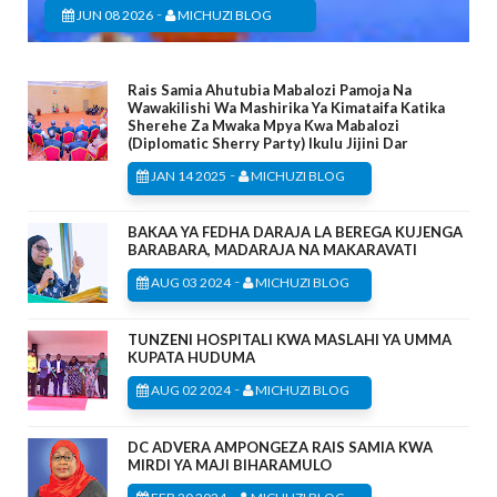
-
JUN 08 2026
MICHUZI BLOG
Rais Samia Ahutubia Mabalozi Pamoja Na
Wawakilishi Wa Mashirika Ya Kimataifa Katika
Sherehe Za Mwaka Mpya Kwa Mabalozi
(Diplomatic Sherry Party) Ikulu Jijini Dar
-
JAN 14 2025
MICHUZI BLOG
BAKAA YA FEDHA DARAJA LA BEREGA KUJENGA
BARABARA, MADARAJA NA MAKARAVATI
-
AUG 03 2024
MICHUZI BLOG
TUNZENI HOSPITALI KWA MASLAHI YA UMMA
KUPATA HUDUMA
-
AUG 02 2024
MICHUZI BLOG
DC ADVERA AMPONGEZA RAIS SAMIA KWA
MIRDI YA MAJI BIHARAMULO
-