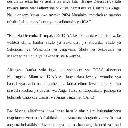
desturi ya sekta hii ya usafiri wa anga kila ifikapo Desemba 07 kila
mwaka huwa wanaadhimisha Siku ya Kimataifa ya Usafiri wa Anga.
Na kuongeza kuwa kwa mwaka 2024 Mamlaka imetekeleza mambo
mbalimbali kama sehemu ya maadhimisho ya ICAD.
"Kuanzia Desemba 01 mpaka 06 TCAA kwa kutumia watumishi wake
walitoa elimu katika Shule ya Sekondari ya Kibasila, Shule ya
Sekondari ya Wasichana ya Jangwani, Shule ya Sekondari ya
Makongo na Shule ya Sekondari ya Kwembe.
Aliongeza katika wiki hiyo pia watalaam wa TCAA akiwemo
Mkurugenzi Mkuu wa TCAA walifanya ziara kwenye vyombo vya
habari vya radio na televisheni na kutoa elimu kwa umma kuhusu
masuala kadhaa ya Usafiri wa Anga, fursa zinazopatikana pamoja na
kukinadi Chuo cha Usafiri wa Anga Tanzania( CATC).
Bw. Msangi alifafanua kuwa lengo hasa la siku hii ni kukumbushana
majukumu yetu na kuhakikisha tunasimamia shughuli za usafiri wa
anga na kuhakikisha kwamba anga letu na hata anga la nchi za jirani