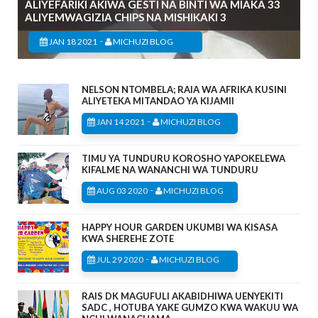
ALIYEFARIKI AKIWA GESTI NA BINTI WA MIAKA 33
ALIYEMWAGIZIA CHIPS NA MISHIKAKI 3
-
JAN 18 2021
MICHUZI BLOG
NELSON NTOMBELA; RAIA WA AFRIKA KUSINI
ALIYETEKA MITANDAO YA KIJAMII
-
JAN 14 2021
MICHUZI BLOG
TIMU YA TUNDURU KOROSHO YAPOKELEWA
KIFALME NA WANANCHI WA TUNDURU
-
AUG 03 2020
MICHUZI BLOG
HAPPY HOUR GARDEN UKUMBI WA KISASA
KWA SHEREHE ZOTE
-
JUL 29 2020
MICHUZI BLOG
RAIS DK MAGUFULI AKABIDHIWA UENYEKITI
SADC , HOTUBA YAKE GUMZO KWA WAKUU WA