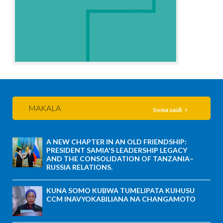
MAKALA
Soma zaidi
A NEW CHAPTER IN AN OLD FRIENDSHIP:
PRESIDENT SAMIA'S LEADERSHIP LEGACY
AND THE CONSOLIDATION OF TANZANIA–
RUSSIA RELATIONS.
KUNA SOMO KUBWA TUMELIPATA KUHUSU
CCM INAVYOKABILIANA NA CHANGAMOTO