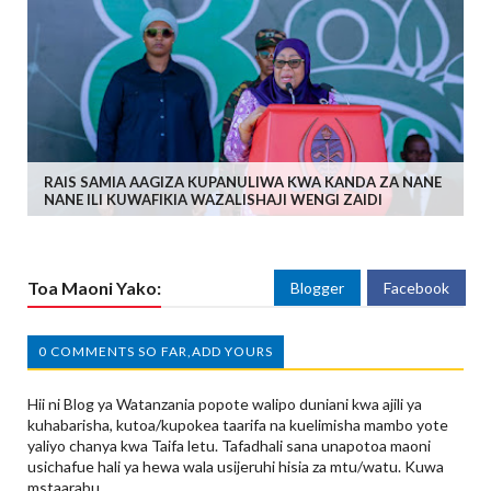
RAIS SAMIA AAGIZA KUPANULIWA KWA KANDA ZA NANE
NANE ILI KUWAFIKIA WAZALISHAJI WENGI ZAIDI
Toa Maoni Yako:
Blogger
Facebook
0 COMMENTS SO FAR,ADD YOURS
Hii ni Blog ya Watanzania popote walipo duniani kwa ajili ya
kuhabarisha, kutoa/kupokea taarifa na kuelimisha mambo yote
yaliyo chanya kwa Taifa letu. Tafadhali sana unapotoa maoni
usichafue hali ya hewa wala usijeruhi hisia za mtu/watu. Kuwa
mstaarabu...