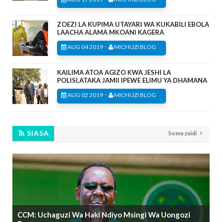
ZOEZI LA KUPIMA UTAYARI WA KUKABILI EBOLA
LAACHA ALAMA MKOANI KAGERA
-
AUG 04 2019
MICHUZI BLOG
KAILIMA ATOA AGIZO KWA JESHI LA
POLISI,ATAKA JAMII IPEWE ELIMU YA DHAMANA
-
AUG 02 2019
MICHUZI BLOG
SIASA
Soma zaidi
CCM: Uchaguzi Wa Haki Ndiyo Msingi Wa Uongozi