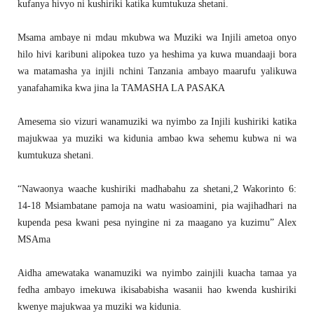
kufanya hivyo ni kushiriki katika kumtukuza shetani.
Msama ambaye ni mdau mkubwa wa Muziki wa Injili ametoa onyo
hilo hivi karibuni alipokea tuzo ya heshima ya kuwa muandaaji bora
wa matamasha ya injili nchini Tanzania ambayo maarufu yalikuwa
yanafahamika kwa jina la TAMASHA LA PASAKA
Amesema sio vizuri wanamuziki wa nyimbo za Injili kushiriki katika
majukwaa ya muziki wa kidunia ambao kwa sehemu kubwa ni wa
kumtukuza shetani.
“Nawaonya waache kushiriki madhabahu za shetani,2 Wakorinto 6:
14-18 Msiambatane pamoja na watu wasioamini, pia wajihadhari na
kupenda pesa kwani pesa nyingine ni za maagano ya kuzimu” Alex
MSAma
Aidha amewataka wanamuziki wa nyimbo zainjili kuacha tamaa ya
fedha ambayo imekuwa ikisababisha wasanii hao kwenda kushiriki
kwenye majukwaa ya muziki wa kidunia.