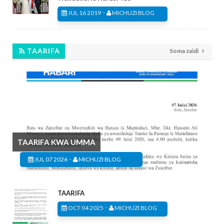
-
JUL 16 2019
MICHUZI BLOG
TAARIFA
Soma zaidi
TAARIFA KWA UMMA
-
JUL 07 2026
MICHUZI BLOG
TAARIFA
-
OCT 04 2025
MICHUZI BLOG