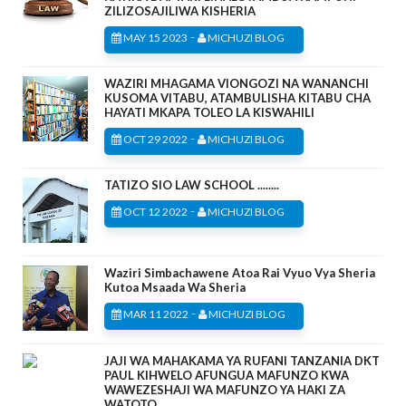
ZILIZOSAJILIWA KISHERIA
-
MAY 15 2023
MICHUZI BLOG
WAZIRI MHAGAMA VIONGOZI NA WANANCHI
KUSOMA VITABU, ATAMBULISHA KITABU CHA
HAYATI MKAPA TOLEO LA KISWAHILI
-
OCT 29 2022
MICHUZI BLOG
TATIZO SIO LAW SCHOOL ........
-
OCT 12 2022
MICHUZI BLOG
Waziri Simbachawene Atoa Rai Vyuo Vya Sheria
Kutoa Msaada Wa Sheria
-
MAR 11 2022
MICHUZI BLOG
JAJI WA MAHAKAMA YA RUFANI TANZANIA DKT
PAUL KIHWELO AFUNGUA MAFUNZO KWA
WAWEZESHAJI WA MAFUNZO YA HAKI ZA
WATOTO