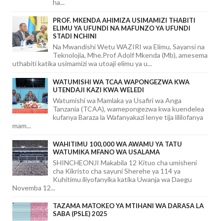
ha...
PROF. MKENDA AHIMIZA USIMAMIZI THABITI
ELIMU YA UFUNDI NA MAFUNZO YA UFUNDI
STADI NCHINI
Na Mwandishi Wetu WAZIRI wa Elimu, Sayansi na
Teknolojia, Mhe.Prof Adolf Mkenda (Mb), amesema
uthabiti katika usimamizi wa utoaji elimu ya u...
WATUMISHI WA TCAA WAPONGEZWA KWA
UTENDAJI KAZI KWA WELEDI
Watumishi wa Mamlaka ya Usafiri wa Anga
Tanzania (TCAA), wamepongezwa kwa kuendelea
kufanya Baraza la Wafanyakazi lenye tija lililofanya
mam...
WAHITIMU 100,000 WA AWAMU YA TATU
WATUMIKA MFANO WA USALAMA
SHINCHEONJI Makabila 12 Kituo cha umisheni
cha Kikristo cha sayuni Sherehe ya 114 ya
Kuhitimu iliyofanyika katika Uwanja wa Daegu
Novemba 12...
TAZAMA MATOKEO YA MTIHANI WA DARASA LA
SABA (PSLE) 2025