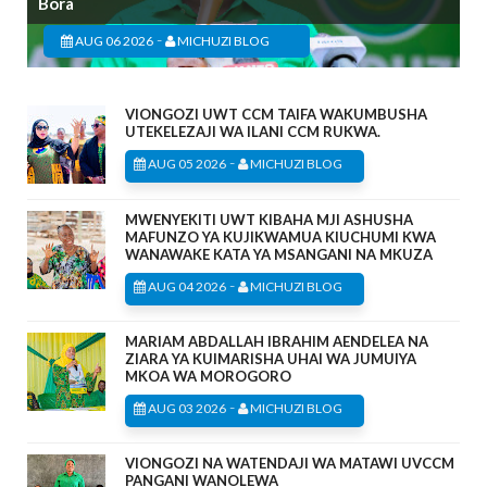
Bora
-
AUG 06 2026
MICHUZI BLOG
VIONGOZI UWT CCM TAIFA WAKUMBUSHA
UTEKELEZAJI WA ILANI CCM RUKWA.
-
AUG 05 2026
MICHUZI BLOG
MWENYEKITI UWT KIBAHA MJI ASHUSHA
MAFUNZO YA KUJIKWAMUA KIUCHUMI KWA
WANAWAKE KATA YA MSANGANI NA MKUZA
-
AUG 04 2026
MICHUZI BLOG
MARIAM ABDALLAH IBRAHIM AENDELEA NA
ZIARA YA KUIMARISHA UHAI WA JUMUIYA
MKOA WA MOROGORO
-
AUG 03 2026
MICHUZI BLOG
VIONGOZI NA WATENDAJI WA MATAWI UVCCM
PANGANI WANOLEWA