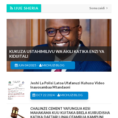
IJUE SHERIA
Soma zaidi
KUKUZA USTAHIMILIVU WA AKILI KATIKA ENZI YA
KIDIJITALI
-
JUN 04 2025
MICHUZI BLOG
Jeshi La Polisi Latoa Ufafanuzi Kuhusu Video
Inayosambaa Mtandaoni
-
OCT 22 2024
MICHUZI BLOG
CHALINZE CEMENT YAFUNGUA KESI
MAHAKAMA KUU KUITAKA BRELA KUIRUDISHA
KATIKA DAFTARI LINALOTAMBUA KAMPUNI