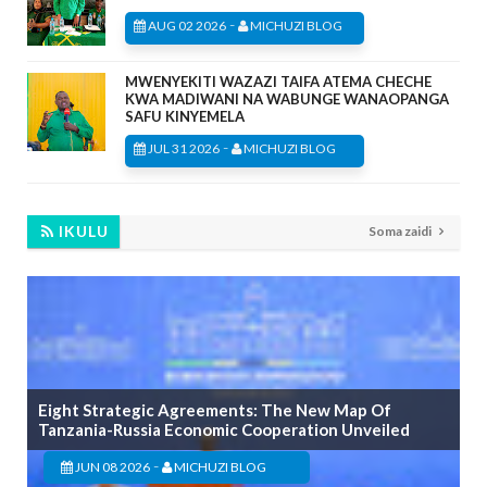
-
AUG 02 2026
MICHUZI BLOG
MWENYEKITI WAZAZI TAIFA ATEMA CHECHE
KWA MADIWANI NA WABUNGE WANAOPANGA
SAFU KINYEMELA
-
JUL 31 2026
MICHUZI BLOG
IKULU
Soma zaidi
Eight Strategic Agreements: The New Map Of
Tanzania-Russia Economic Cooperation Unveiled
-
JUN 08 2026
MICHUZI BLOG