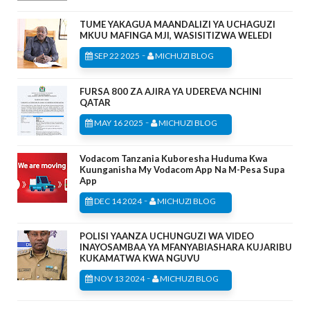
TUME YAKAGUA MAANDALIZI YA UCHAGUZI
MKUU MAFINGA MJI, WASISITIZWA WELEDI
-
SEP 22 2025
MICHUZI BLOG
FURSA 800 ZA AJIRA YA UDEREVA NCHINI
QATAR
-
MAY 16 2025
MICHUZI BLOG
Vodacom Tanzania Kuboresha Huduma Kwa
Kuunganisha My Vodacom App Na M-Pesa Supa
App
-
DEC 14 2024
MICHUZI BLOG
POLISI YAANZA UCHUNGUZI WA VIDEO
INAYOSAMBAA YA MFANYABIASHARA KUJARIBU
KUKAMATWA KWA NGUVU
-
NOV 13 2024
MICHUZI BLOG