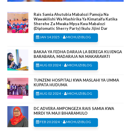
Rais Samia Ahutubia Mabalozi Pamoja Na
Wawakilishi Wa Mashirika Ya Kimataifa Katika
Sherehe Za Mwaka Mpya Kwa Mabalozi
(Diplomatic Sherry Party) Ikulu Jijini Dar
-
JAN 14 2025
MICHUZI BLOG
BAKAA YA FEDHA DARAJA LA BEREGA KUJENGA
BARABARA, MADARAJA NA MAKARAVATI
-
AUG 03 2024
MICHUZI BLOG
TUNZENI HOSPITALI KWA MASLAHI YA UMMA
KUPATA HUDUMA
-
AUG 02 2024
MICHUZI BLOG
DC ADVERA AMPONGEZA RAIS SAMIA KWA
MIRDI YA MAJI BIHARAMULO
-
FEB 20 2024
MICHUZI BLOG