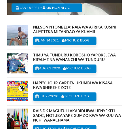
-
JAN 18 2021
MICHUZI BLOG
NELSON NTOMBELA; RAIA WA AFRIKA KUSINI
ALIYETEKA MITANDAO YA KIJAMII
-
JAN 14 2021
MICHUZI BLOG
TIMU YA TUNDURU KOROSHO YAPOKELEWA
KIFALME NA WANANCHI WA TUNDURU
-
AUG 03 2020
MICHUZI BLOG
HAPPY HOUR GARDEN UKUMBI WA KISASA
KWA SHEREHE ZOTE
-
JUL 29 2020
MICHUZI BLOG
RAIS DK MAGUFULI AKABIDHIWA UENYEKITI
SADC , HOTUBA YAKE GUMZO KWA WAKUU WA
NCHI WANACHAMA
-
AUG 17 2019
MICHUZI BLOG