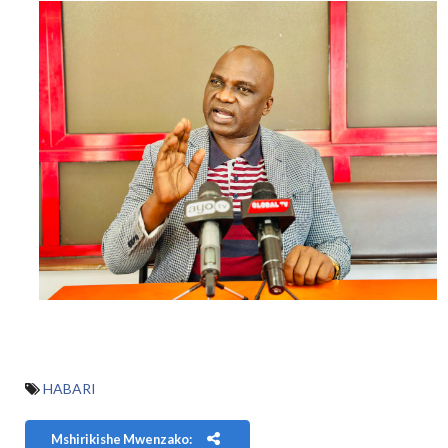
HABARI
Mshirikishe Mwenzako: