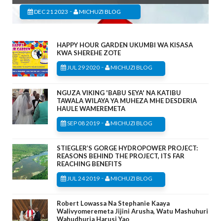
-
DEC 21 2023
MICHUZI BLOG
HAPPY HOUR GARDEN UKUMBI WA KISASA
KWA SHEREHE ZOTE
-
JUL 29 2020
MICHUZI BLOG
NGUZA VIKING 'BABU SEYA' NA KATIBU
TAWALA WILAYA YA MUHEZA MHE DESDERIA
HAULE WAMEREMETA
-
SEP 08 2019
MICHUZI BLOG
STIEGLER’S GORGE HYDROPOWER PROJECT:
REASONS BEHIND THE PROJECT, ITS FAR
REACHING BENEFITS
-
JUL 24 2019
MICHUZI BLOG
Robert Lowassa Na Stephanie Kaaya
Walivyomeremeta Jijini Arusha, Watu Mashuhuri
Wahudhuria Harusi Yao