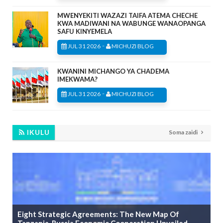
MWENYEKITI WAZAZI TAIFA ATEMA CHECHE
KWA MADIWANI NA WABUNGE WANAOPANGA
SAFU KINYEMELA
-
JUL 31 2026
MICHUZI BLOG
KWANINI MICHANGO YA CHADEMA
IMEKWAMA?
-
JUL 31 2026
MICHUZI BLOG
IKULU
Soma zaidi
Eight Strategic Agreements: The New Map Of