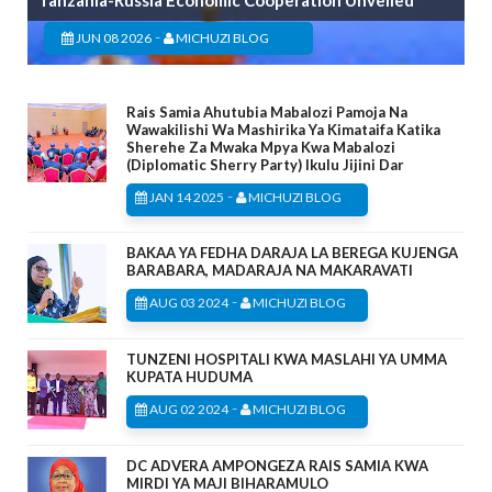
Tanzania-Russia Economic Cooperation Unveiled
-
JUN 08 2026
MICHUZI BLOG
Rais Samia Ahutubia Mabalozi Pamoja Na
Wawakilishi Wa Mashirika Ya Kimataifa Katika
Sherehe Za Mwaka Mpya Kwa Mabalozi
(Diplomatic Sherry Party) Ikulu Jijini Dar
-
JAN 14 2025
MICHUZI BLOG
BAKAA YA FEDHA DARAJA LA BEREGA KUJENGA
BARABARA, MADARAJA NA MAKARAVATI
-
AUG 03 2024
MICHUZI BLOG
TUNZENI HOSPITALI KWA MASLAHI YA UMMA
KUPATA HUDUMA
-
AUG 02 2024
MICHUZI BLOG
DC ADVERA AMPONGEZA RAIS SAMIA KWA
MIRDI YA MAJI BIHARAMULO