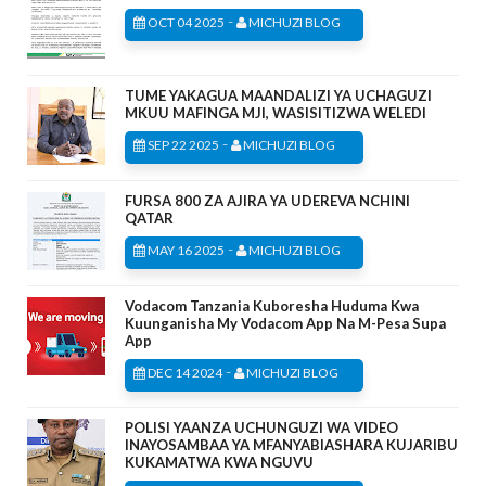
-
OCT 04 2025
MICHUZI BLOG
TUME YAKAGUA MAANDALIZI YA UCHAGUZI
MKUU MAFINGA MJI, WASISITIZWA WELEDI
-
SEP 22 2025
MICHUZI BLOG
FURSA 800 ZA AJIRA YA UDEREVA NCHINI
QATAR
-
MAY 16 2025
MICHUZI BLOG
Vodacom Tanzania Kuboresha Huduma Kwa
Kuunganisha My Vodacom App Na M-Pesa Supa
App
-
DEC 14 2024
MICHUZI BLOG
POLISI YAANZA UCHUNGUZI WA VIDEO
INAYOSAMBAA YA MFANYABIASHARA KUJARIBU
KUKAMATWA KWA NGUVU