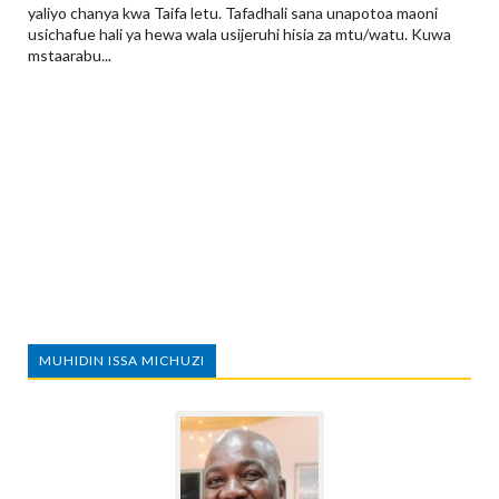
yaliyo chanya kwa Taifa letu. Tafadhali sana unapotoa maoni
usichafue hali ya hewa wala usijeruhi hisia za mtu/watu. Kuwa
mstaarabu...
MUHIDIN ISSA MICHUZI