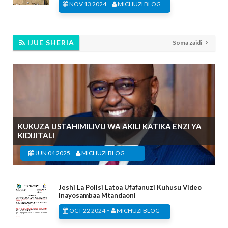
-
NOV 13 2024
MICHUZI BLOG
IJUE SHERIA
Soma zaidi
KUKUZA USTAHIMILIVU WA AKILI KATIKA ENZI YA
KIDIJITALI
-
JUN 04 2025
MICHUZI BLOG
Jeshi La Polisi Latoa Ufafanuzi Kuhusu Video
Inayosambaa Mtandaoni
-
OCT 22 2024
MICHUZI BLOG