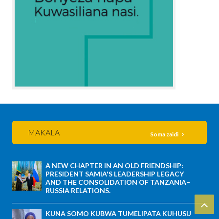
MAKALA
Soma zaidi
A NEW CHAPTER IN AN OLD FRIENDSHIP:
PRESIDENT SAMIA'S LEADERSHIP LEGACY
AND THE CONSOLIDATION OF TANZANIA–
RUSSIA RELATIONS.
KUNA SOMO KUBWA TUMELIPATA KUHUSU