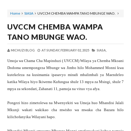
Home
SIASA
UVCCM CHEMBA WAMPA TANO MBUNGE WAO.
UVCCM CHEMBA WAMPA
TANO MBUNGE WAO.
MICHUZI BLOG
AT
SUNDAY, FEBRUARY 02, 2025
SIASA,
Umoja wa Chama Cha Mapinduzi ( UVCCM) Wilaya ya Chemba Mkoani
Dodoma umempongeza Mbunge wa Jimbo hilo Mohammed Monni kwa
kutekeleza na kusimamia ipasavyo miradi mbalimbali ya Maendeleo
katika Wilaya hiyo Ikiwemo Kufungua shule 13 mpya za Msingi, shule 7
mpya za sekondari, Zahanati 11, pamoja na vituo vya afya.
Pongezi hizo zimetolewa na Mwenyekiti wa Umoja huo Mhandisi Jalali
Mkunji wakati wakikao cha mwisho wa mwaka cha Bazara hilo
kilichofanyika Wilayani hapo.
Mhandisi Mkunji amesema Mbunge Monni amefanyakazi kubwa pamoja