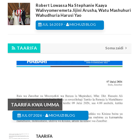
Robert Lowassa Na Stephanie Kaaya
Walivyomeremeta Jijini Arusha, Watu Mashuhuri
Wahudhuria Harusi Yao
-
JUL 16 2019
MICHUZI BLOG
TAARIFA
Soma zaidi
TAARIFA KWA UMMA
-
JUL 07 2026
MICHUZI BLOG
TAARIFA