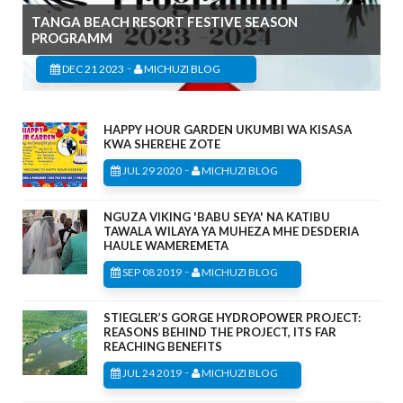
TANGA BEACH RESORT FESTIVE SEASON
PROGRAMM
-
DEC 21 2023
MICHUZI BLOG
HAPPY HOUR GARDEN UKUMBI WA KISASA
KWA SHEREHE ZOTE
-
JUL 29 2020
MICHUZI BLOG
NGUZA VIKING 'BABU SEYA' NA KATIBU
TAWALA WILAYA YA MUHEZA MHE DESDERIA
HAULE WAMEREMETA
-
SEP 08 2019
MICHUZI BLOG
STIEGLER’S GORGE HYDROPOWER PROJECT:
REASONS BEHIND THE PROJECT, ITS FAR
REACHING BENEFITS
-
JUL 24 2019
MICHUZI BLOG