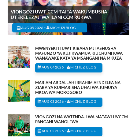
VIONGOZI UWT CCM TAIFA WAKUMBUSHA
UTEKELEZAJI WA ILANI CCM RUKWA.
-
AUG 05 2026
MICHUZI BLOG
MWENYEKITI UWT KIBAHA MJI ASHUSHA
MAFUNZO YA KUJIKWAMUA KIUCHUMI KWA
WANAWAKE KATA YA MSANGANI NA MKUZA
-
AUG 04 2026
MICHUZI BLOG
MARIAM ABDALLAH IBRAHIM AENDELEA NA
ZIARA YA KUIMARISHA UHAI WA JUMUIYA
MKOA WA MOROGORO
-
AUG 03 2026
MICHUZI BLOG
VIONGOZI NA WATENDAJI WA MATAWI UVCCM
PANGANI WANOLEWA
-
AUG 02 2026
MICHUZI BLOG