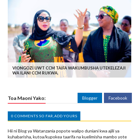
VIONGOZI UWT CCM TAIFA WAKUMBUSHA UTEKELEZAJI
WA ILANI CCM RUKWA.
Toa Maoni Yako:
Blogger
Facebook
0 COMMENTS SO FAR,ADD YOURS
Hii ni Blog ya Watanzania popote walipo duniani kwa ajili ya
kuhabarisha, kutoa/kupokea taarifa na kuelimisha mambo yote