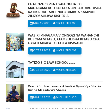
CHALINZE CEMENT YAFUNGUA KESI
MAHAKAMA KUU KUITAKA BRELA KUIRUDISHA
KATIKA DAFTARI LINALOTAMBUA KAMPUNI
ZILIZOSAJILIWA KISHERIA
-
MAY 15 2023
MICHUZI BLOG
WAZIRI MHAGAMA VIONGOZI NA WANANCHI
KUSOMA VITABU, ATAMBULISHA KITABU CHA
HAYATI MKAPA TOLEO LA KISWAHILI
-
OCT 29 2022
MICHUZI BLOG
TATIZO SIO LAW SCHOOL ........
-
OCT 12 2022
MICHUZI BLOG
Waziri Simbachawene Atoa Rai Vyuo Vya Sheria
Kutoa Msaada Wa Sheria
-
MAR 11 2022
MICHUZI BLOG