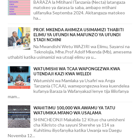
BARAZA la Mitihani lTanzania (Necta) latangaza
matokeo ya darasa la saba, ambapo mtihani
ulifanyika Septemba 2024. Akitangaza matokeo
ha...
PROF. MKENDA AHIMIZA USIMAMIZI THABITI
ELIMU YA UFUNDI NA MAFUNZO YA UFUNDI
STADI NCHINI
Na Mwandishi Wetu WAZIRI wa Elimu, Sayansi na
Teknolojia, Mhe.Prof Adolf Mkenda (Mb), amesema
uthabiti katika usimamizi wa utoaji elimu ya u...
WATUMISHI WA TCAA WAPONGEZWA KWA
UTENDAJI KAZI KWA WELEDI
Watumishi wa Mamlaka ya Usafiri wa Anga
Tanzania (TCAA), wamepongezwa kwa kuendelea
kufanya Baraza la Wafanyakazi lenye tija lililofanya
mam...
WAHITIMU 100,000 WA AWAMU YA TATU
WATUMIKA MFANO WA USALAMA
SHINCHEONJI Makabila 12 Kituo cha umisheni
cha Kikristo cha sayuni Sherehe ya 114 ya
Kuhitimu iliyofanyika katika Uwanja wa Daegu
Novemba 12...