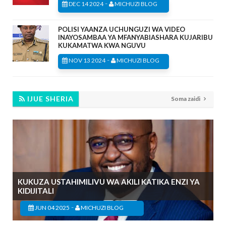
-
DEC 14 2024
MICHUZI BLOG
POLISI YAANZA UCHUNGUZI WA VIDEO
INAYOSAMBAA YA MFANYABIASHARA KUJARIBU
KUKAMATWA KWA NGUVU
-
NOV 13 2024
MICHUZI BLOG
IJUE SHERIA
Soma zaidi
KUKUZA USTAHIMILIVU WA AKILI KATIKA ENZI YA
KIDIJITALI
-
JUN 04 2025
MICHUZI BLOG