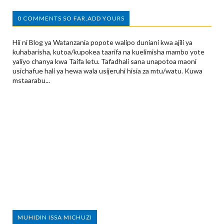
0 COMMENTS SO FAR,ADD YOURS
Hii ni Blog ya Watanzania popote walipo duniani kwa ajili ya
kuhabarisha, kutoa/kupokea taarifa na kuelimisha mambo yote
yaliyo chanya kwa Taifa letu. Tafadhali sana unapotoa maoni
usichafue hali ya hewa wala usijeruhi hisia za mtu/watu. Kuwa
mstaarabu...
MUHIDIN ISSA MICHUZI