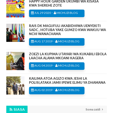
HAPPY HOUR GARDEN UKUMBI WA KISASA
KWA SHEREHE ZOTE
-
JUL 29 2020
MICHUZI BLOG
RAIS DK MAGUFULI AKABIDHIWA UENYEKITI
SADC , HOTUBA YAKE GUMZO KWA WAKUU WA
NCHI WANACHAMA
-
AUG 17 2019
MICHUZI BLOG
ZOEZI LA KUPIMA UTAYARI WA KUKABILI EBOLA
LAACHA ALAMA MKOANI KAGERA
-
AUG 04 2019
MICHUZI BLOG
KAILIMA ATOA AGIZO KWA JESHI LA
POLISI,ATAKA JAMII IPEWE ELIMU YA DHAMANA
-
AUG 02 2019
MICHUZI BLOG
SIASA
Soma zaidi