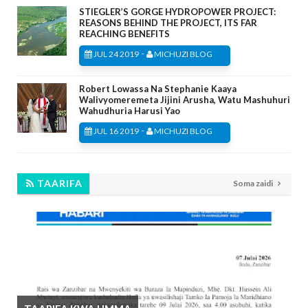
STIEGLER’S GORGE HYDROPOWER PROJECT:
REASONS BEHIND THE PROJECT, ITS FAR
REACHING BENEFITS
-
JUL 24 2019
MICHUZI BLOG
Robert Lowassa Na Stephanie Kaaya
Walivyomeremeta Jijini Arusha, Watu Mashuhuri
Wahudhuria Harusi Yao
-
JUL 16 2019
MICHUZI BLOG
TAARIFA
Soma zaidi