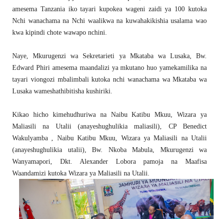
amesema Tanzania iko tayari kupokea wageni zaidi ya 100 kutoka
Nchi wanachama na Nchi waalikwa na kuwahakikishia usalama wao
kwa kipindi chote wawapo nchini.
Naye, Mkurugenzi wa Sekretarieti ya Mkataba wa Lusaka, Bw.
Edward Phiri amesema maandalizi ya mkutano huo yamekamilika na
tayari viongozi mbalimbali kutoka nchi wanachama wa Mkataba wa
Lusaka wameshathibitisha kushiriki.
Kikao hicho kimehudhuriwa na Naibu Katibu Mkuu, Wizara ya
Maliasili na Utalii (anayeshughulikia maliasili), CP Benedict
Wakulyamba , Naibu Katibu Mkuu, Wizara ya Maliasili na Utalii
(anayeshughulikia utalii), Bw. Nkoba Mabula, Mkurugenzi wa
Wanyamapori, Dkt. Alexander Lobora pamoja na Maafisa
Waandamizi kutoka Wizara ya Maliasili na Utalii.