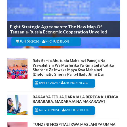
Eight Strategic Agreements: The New Map Of
Tanzania-Russia Economic Cooperation Unveiled
-
JUN 08 2026
MICHUZI BLOG
Rais Samia Ahutubia Mabalozi Pamoja Na
Wawakilishi Wa Mashirika Ya Kimataifa Katika
Sherehe Za Mwaka Mpya Kwa Mabalozi
(Diplomatic Sherry Party) Ikulu Jijini Dar
-
JAN 14 2025
MICHUZI BLOG
BAKAA YA FEDHA DARAJA LA BEREGA KUJENGA
BARABARA, MADARAJA NA MAKARAVATI
-
AUG 03 2024
MICHUZI BLOG
TUNZENI HOSPITALI KWA MASLAHI YA UMMA