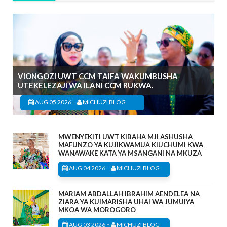
VIONGOZI UWT CCM TAIFA WAKUMBUSHA
UTEKELEZAJI WA ILANI CCM RUKWA.
-
AUG 05 2026
MICHUZI BLOG
MWENYEKITI UWT KIBAHA MJI ASHUSHA
MAFUNZO YA KUJIKWAMUA KIUCHUMI KWA
WANAWAKE KATA YA MSANGANI NA MKUZA
-
AUG 04 2026
MICHUZI BLOG
MARIAM ABDALLAH IBRAHIM AENDELEA NA
ZIARA YA KUIMARISHA UHAI WA JUMUIYA
MKOA WA MOROGORO
-
AUG 03 2026
MICHUZI BLOG