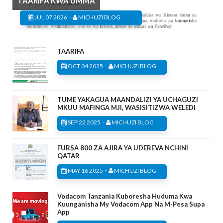
TAARIFA KWA UMMA
-
JUL 07 2026
MICHUZI BLOG
TAARIFA
-
OCT 04 2025
MICHUZI BLOG
TUME YAKAGUA MAANDALIZI YA UCHAGUZI
MKUU MAFINGA MJI, WASISITIZWA WELEDI
-
SEP 22 2025
MICHUZI BLOG
FURSA 800 ZA AJIRA YA UDEREVA NCHINI
QATAR
-
MAY 16 2025
MICHUZI BLOG
Vodacom Tanzania Kuboresha Huduma Kwa
Kuunganisha My Vodacom App Na M-Pesa Supa
App