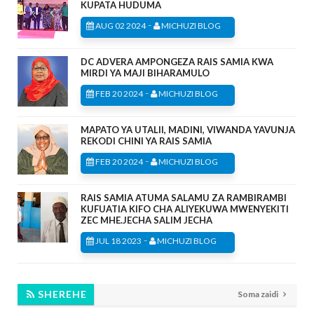
KUPATA HUDUMA
-
AUG 02 2024
MICHUZI BLOG
DC ADVERA AMPONGEZA RAIS SAMIA KWA
MIRDI YA MAJI BIHARAMULO
-
FEB 20 2024
MICHUZI BLOG
MAPATO YA UTALII, MADINI, VIWANDA YAVUNJA
REKODI CHINI YA RAIS SAMIA
-
FEB 20 2024
MICHUZI BLOG
RAIS SAMIA ATUMA SALAMU ZA RAMBIRAMBI
KUFUATIA KIFO CHA ALIYEKUWA MWENYEKITI
ZEC MHE.JECHA SALIM JECHA
-
JUL 18 2023
MICHUZI BLOG
SHEREHE
Soma zaidi