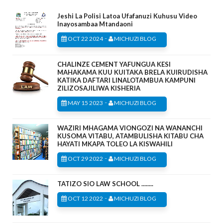
Jeshi La Polisi Latoa Ufafanuzi Kuhusu Video
Inayosambaa Mtandaoni
-
OCT 22 2024
MICHUZI BLOG
CHALINZE CEMENT YAFUNGUA KESI
MAHAKAMA KUU KUITAKA BRELA KUIRUDISHA
KATIKA DAFTARI LINALOTAMBUA KAMPUNI
ZILIZOSAJILIWA KISHERIA
-
MAY 15 2023
MICHUZI BLOG
WAZIRI MHAGAMA VIONGOZI NA WANANCHI
KUSOMA VITABU, ATAMBULISHA KITABU CHA
HAYATI MKAPA TOLEO LA KISWAHILI
-
OCT 29 2022
MICHUZI BLOG
TATIZO SIO LAW SCHOOL ........
-
OCT 12 2022
MICHUZI BLOG