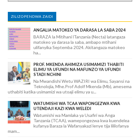
ZILIZOPENDWA ZAIDI
ANGALIA MATOKEO YA DARASA LA SABA 2024
BARAZA la Mitihani lTanzania (Necta) latangaza
matokeo ya darasa la saba, ambapo mtihani
ulifanyika Septemba 2024. Akitangaza matokeo
ha...
PROF. MKENDA AHIMIZA USIMAMIZI THABITI
ELIMU YA UFUNDI NA MAFUNZO YA UFUNDI
STADI NCHINI
Na Mwandishi Wetu WAZIRI wa Elimu, Sayansi na
Teknolojia, Mhe.Prof Adolf Mkenda (Mb), amesema
uthabiti katika usimamizi wa utoaji elimu ya u...
WATUMISHI WA TCAA WAPONGEZWA KWA
UTENDAJI KAZI KWA WELEDI
Watumishi wa Mamlaka ya Usafiri wa Anga
Tanzania (TCAA), wamepongezwa kwa kuendelea
kufanya Baraza la Wafanyakazi lenye tija lililofanya
mam...