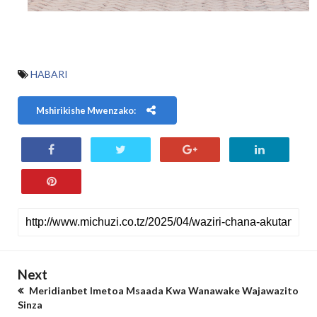
HABARI
Mshirikishe Mwenzako:
Next
Meridianbet Imetoa Msaada Kwa Wanawake Wajawazito
Sinza