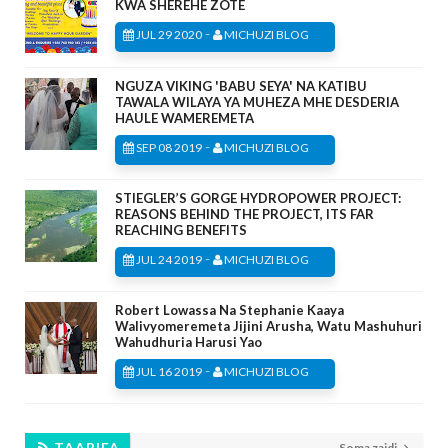
KWA SHEREHE ZOTE
-
JUL 29 2020
MICHUZI BLOG
NGUZA VIKING 'BABU SEYA' NA KATIBU
TAWALA WILAYA YA MUHEZA MHE DESDERIA
HAULE WAMEREMETA
-
SEP 08 2019
MICHUZI BLOG
STIEGLER’S GORGE HYDROPOWER PROJECT:
REASONS BEHIND THE PROJECT, ITS FAR
REACHING BENEFITS
-
JUL 24 2019
MICHUZI BLOG
Robert Lowassa Na Stephanie Kaaya
Walivyomeremeta Jijini Arusha, Watu Mashuhuri
Wahudhuria Harusi Yao
-
JUL 16 2019
MICHUZI BLOG
TAARIFA
Soma zaidi