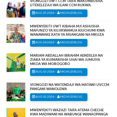
VIONGOZI UWT CCM TAIFA WAKUMBUSHA
UTEKELEZAJI WA ILANI CCM RUKWA.
-
AUG 05 2026
MICHUZI BLOG
MWENYEKITI UWT KIBAHA MJI ASHUSHA
MAFUNZO YA KUJIKWAMUA KIUCHUMI KWA
WANAWAKE KATA YA MSANGANI NA MKUZA
-
AUG 04 2026
MICHUZI BLOG
MARIAM ABDALLAH IBRAHIM AENDELEA NA
ZIARA YA KUIMARISHA UHAI WA JUMUIYA
MKOA WA MOROGORO
-
AUG 03 2026
MICHUZI BLOG
VIONGOZI NA WATENDAJI WA MATAWI UVCCM
PANGANI WANOLEWA
-
AUG 02 2026
MICHUZI BLOG
MWENYEKITI WAZAZI TAIFA ATEMA CHECHE
KWA MADIWANI NA WABUNGE WANAOPANGA