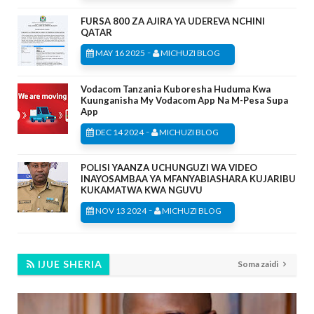
FURSA 800 ZA AJIRA YA UDEREVA NCHINI
QATAR
-
MAY 16 2025
MICHUZI BLOG
Vodacom Tanzania Kuboresha Huduma Kwa
Kuunganisha My Vodacom App Na M-Pesa Supa
App
-
DEC 14 2024
MICHUZI BLOG
POLISI YAANZA UCHUNGUZI WA VIDEO
INAYOSAMBAA YA MFANYABIASHARA KUJARIBU
KUKAMATWA KWA NGUVU
-
NOV 13 2024
MICHUZI BLOG
IJUE SHERIA
Soma zaidi