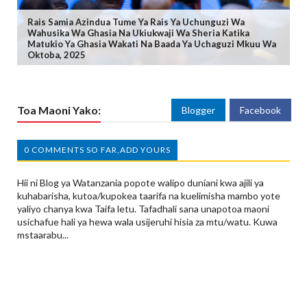
Rais Samia Azindua Tume Ya Rais Ya Uchunguzi Wa
Wahusika Wa Ghasia Na Ukiukwaji Wa Sheria Katika
Matukio Ya Ghasia Wakati Na Baada Ya Uchaguzi Mkuu Wa
Oktoba, 2025
Toa Maoni Yako:
Blogger
Facebook
0 COMMENTS SO FAR,ADD YOURS
Hii ni Blog ya Watanzania popote walipo duniani kwa ajili ya
kuhabarisha, kutoa/kupokea taarifa na kuelimisha mambo yote
yaliyo chanya kwa Taifa letu. Tafadhali sana unapotoa maoni
usichafue hali ya hewa wala usijeruhi hisia za mtu/watu. Kuwa
mstaarabu...