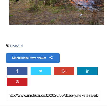
HABARI
Mshirikishe Mwenzako: