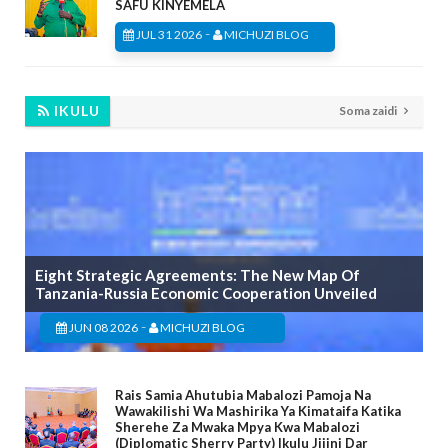
SAFU KINYEMELA
-
JUL 31 2026
MICHUZI BLOG
IKULU
Soma zaidi
Eight Strategic Agreements: The New Map Of
Tanzania-Russia Economic Cooperation Unveiled
-
JUN 08 2026
MICHUZI BLOG
Rais Samia Ahutubia Mabalozi Pamoja Na
Wawakilishi Wa Mashirika Ya Kimataifa Katika
Sherehe Za Mwaka Mpya Kwa Mabalozi
(Diplomatic Sherry Party) Ikulu Jijini Dar