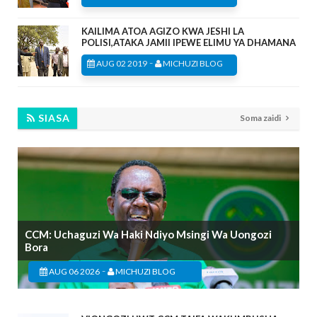
KAILIMA ATOA AGIZO KWA JESHI LA
POLISI,ATAKA JAMII IPEWE ELIMU YA DHAMANA
-
AUG 02 2019
MICHUZI BLOG
SIASA
Soma zaidi
CCM: Uchaguzi Wa Haki Ndiyo Msingi Wa Uongozi
Bora
-
AUG 06 2026
MICHUZI BLOG