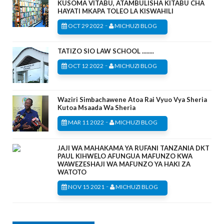
KUSOMA VITABU, ATAMBULISHA KITABU CHA
HAYATI MKAPA TOLEO LA KISWAHILI
-
OCT 29 2022
MICHUZI BLOG
TATIZO SIO LAW SCHOOL ........
-
OCT 12 2022
MICHUZI BLOG
Waziri Simbachawene Atoa Rai Vyuo Vya Sheria
Kutoa Msaada Wa Sheria
-
MAR 11 2022
MICHUZI BLOG
JAJI WA MAHAKAMA YA RUFANI TANZANIA DKT
PAUL KIHWELO AFUNGUA MAFUNZO KWA
WAWEZESHAJI WA MAFUNZO YA HAKI ZA
WATOTO
-
NOV 15 2021
MICHUZI BLOG