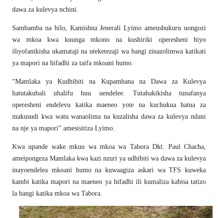
dawa za kulevya nchini.
Sambamba na hilo, Kamishna Jenerali Lyimo ameushukuru uongozi
wa mkoa kwa kuunga mkono na kushiriki operesheni hiyo
iliyofanikisha ukamataji na uteketezaji wa bangi zinazolimwa katikati
ya mapori na hifadhi za taifa mkoani humo.
“Mamlaka ya Kudhibiti na Kupambana na Dawa za Kulevya
hatutakubali uhalifu huu uendelee. Tutahakikisha tunafanya
operesheni endelevu katika maeneo yote na kuchukua hatua za
makusudi kwa watu wanaolima na kuzalisha dawa za kulevya ndani
na nje ya mapori” amesisitiza Lyimo.
Kwa upande wake mkuu wa mkoa wa Tabora Dkt. Paul Chacha,
ameipongeza Mamlaka kwa kazi nzuri ya udhibiti wa dawa za kulevya
inayoendelea mkoani humo na kuwaagiza askari wa TFS kuweka
kambi katika mapori na maeneo ya hifadhi ili kumaliza kabisa tatizo
la bangi katika mkoa wa Tabora.