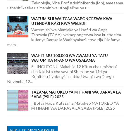
Teknolojia, Mhe.Prof Adolf Mkenda (Mb), amesema
uthabiti katika usimamizi wa utoaji elimu ya u...
WATUMISHI WA TCAA WAPONGEZWA KWA
UTENDAJI KAZI KWA WELEDI
Watumishi wa Mamlaka ya Usafiri wa Anga
Tanzania (TCAA), wamepongezwa kwa kuendelea
kufanya Baraza la Wafanyakazi lenye tija lililofanya
mam...
WAHITIMU 100,000 WA AWAMU YA TATU
WATUMIKA MFANO WA USALAMA
SHINCHEONJI Makabila 12 Kituo cha umisheni
cha Kikristo cha sayuni Sherehe ya 114 ya
Kuhitimu iliyofanyika katika Uwanja wa Daegu
Novemba 12...
TAZAMA MATOKEO YA MTIHANI WA DARASA LA
SABA (PSLE) 2025
Bofya Hapa Kutazama Matokeo MATOKEO YA
MTIHANI WA DARASA LA SABA (PSLE) 2025
MICHUZI MEDIA GROUP