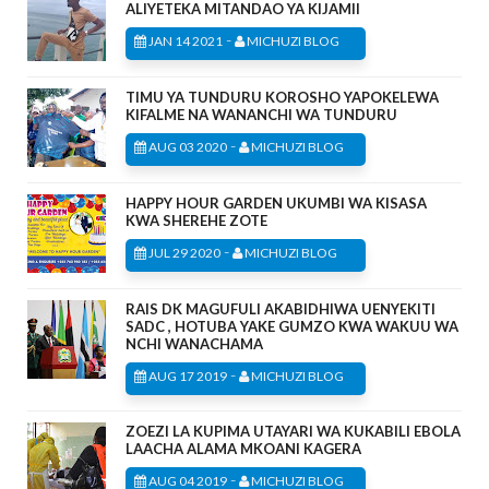
ALIYETEKA MITANDAO YA KIJAMII
-
JAN 14 2021
MICHUZI BLOG
TIMU YA TUNDURU KOROSHO YAPOKELEWA
KIFALME NA WANANCHI WA TUNDURU
-
AUG 03 2020
MICHUZI BLOG
HAPPY HOUR GARDEN UKUMBI WA KISASA
KWA SHEREHE ZOTE
-
JUL 29 2020
MICHUZI BLOG
RAIS DK MAGUFULI AKABIDHIWA UENYEKITI
SADC , HOTUBA YAKE GUMZO KWA WAKUU WA
NCHI WANACHAMA
-
AUG 17 2019
MICHUZI BLOG
ZOEZI LA KUPIMA UTAYARI WA KUKABILI EBOLA
LAACHA ALAMA MKOANI KAGERA
-
AUG 04 2019
MICHUZI BLOG