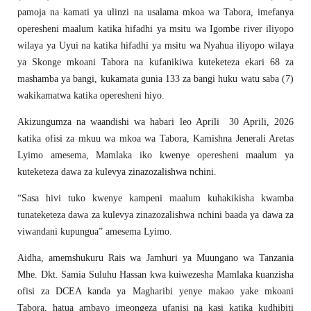
pamoja na kamati ya ulinzi na usalama mkoa wa Tabora, imefanya
operesheni maalum katika hifadhi ya msitu wa Igombe river iliyopo
wilaya ya Uyui na katika hifadhi ya msitu wa Nyahua iliyopo wilaya
ya Skonge mkoani Tabora na kufanikiwa kuteketeza ekari 68 za
mashamba ya bangi, kukamata gunia 133 za bangi huku watu saba (7)
wakikamatwa katika operesheni hiyo.
Akizungumza na waandishi wa habari leo Aprili 30 Aprili, 2026
katika ofisi za mkuu wa mkoa wa Tabora, Kamishna Jenerali Aretas
Lyimo amesema, Mamlaka iko kwenye operesheni maalum ya
kuteketeza dawa za kulevya zinazozalishwa nchini.
“Sasa hivi tuko kwenye kampeni maalum kuhakikisha kwamba
tunateketeza dawa za kulevya zinazozalishwa nchini baada ya dawa za
viwandani kupungua” amesema Lyimo.
Aidha, amemshukuru Rais wa Jamhuri ya Muungano wa Tanzania
Mhe. Dkt. Samia Suluhu Hassan kwa kuiwezesha Mamlaka kuanzisha
ofisi za DCEA kanda ya Magharibi yenye makao yake mkoani
Tabora, hatua ambayo imeongeza ufanisi na kasi katika kudhibiti