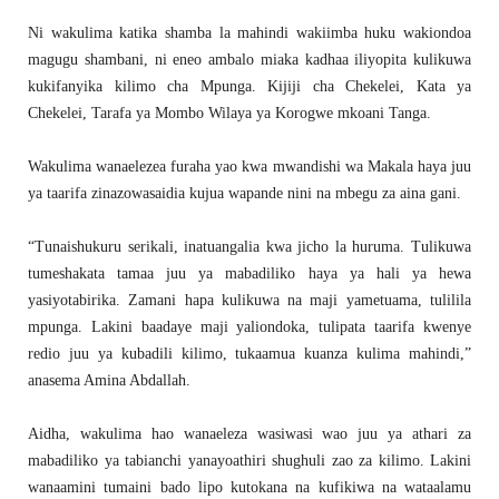
Ni wakulima katika shamba la mahindi wakiimba huku wakiondoa
magugu shambani, ni eneo ambalo miaka kadhaa iliyopita kulikuwa
kukifanyika kilimo cha Mpunga. Kijiji cha Chekelei, Kata ya
Chekelei, Tarafa ya Mombo Wilaya ya Korogwe mkoani Tanga.
Wakulima wanaelezea furaha yao kwa mwandishi wa Makala haya juu
ya taarifa zinazowasaidia kujua wapande nini na mbegu za aina gani.
“Tunaishukuru serikali, inatuangalia kwa jicho la huruma. Tulikuwa
tumeshakata tamaa juu ya mabadiliko haya ya hali ya hewa
yasiyotabirika. Zamani hapa kulikuwa na maji yametuama, tulilila
mpunga. Lakini baadaye maji yaliondoka, tulipata taarifa kwenye
redio juu ya kubadili kilimo, tukaamua kuanza kulima mahindi,”
anasema Amina Abdallah.
Aidha, wakulima hao wanaeleza wasiwasi wao juu ya athari za
mabadiliko ya tabianchi yanayoathiri shughuli zao za kilimo. Lakini
wanaamini tumaini bado lipo kutokana na kufikiwa na wataalamu