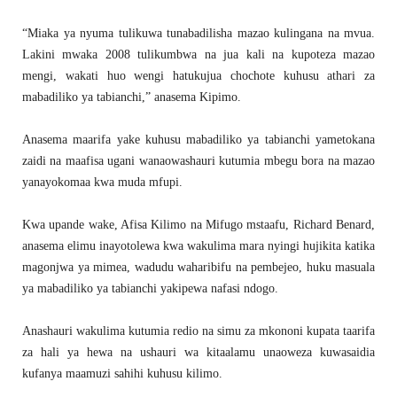
“Miaka ya nyuma tulikuwa tunabadilisha mazao kulingana na mvua.
Lakini mwaka 2008 tulikumbwa na jua kali na kupoteza mazao
mengi, wakati huo wengi hatukujua chochote kuhusu athari za
mabadiliko ya tabianchi,” anasema Kipimo.
Anasema maarifa yake kuhusu mabadiliko ya tabianchi yametokana
zaidi na maafisa ugani wanaowashauri kutumia mbegu bora na mazao
yanayokomaa kwa muda mfupi.
Kwa upande wake, Afisa Kilimo na Mifugo mstaafu, Richard Benard,
anasema elimu inayotolewa kwa wakulima mara nyingi hujikita katika
magonjwa ya mimea, wadudu waharibifu na pembejeo, huku masuala
ya mabadiliko ya tabianchi yakipewa nafasi ndogo.
Anashauri wakulima kutumia redio na simu za mkononi kupata taarifa
za hali ya hewa na ushauri wa kitaalamu unaoweza kuwasaidia
kufanya maamuzi sahihi kuhusu kilimo.