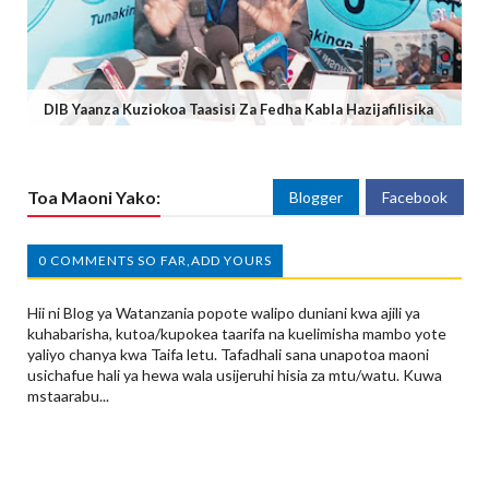
DIB Yaanza Kuziokoa Taasisi Za Fedha Kabla Hazijafilisika
Toa Maoni Yako:
Blogger
Facebook
0 COMMENTS SO FAR,ADD YOURS
Hii ni Blog ya Watanzania popote walipo duniani kwa ajili ya
kuhabarisha, kutoa/kupokea taarifa na kuelimisha mambo yote
yaliyo chanya kwa Taifa letu. Tafadhali sana unapotoa maoni
usichafue hali ya hewa wala usijeruhi hisia za mtu/watu. Kuwa
mstaarabu...