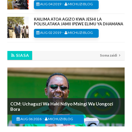
-
AUG 04 2019
MICHUZI BLOG
KAILIMA ATOA AGIZO KWA JESHI LA
POLISI,ATAKA JAMII IPEWE ELIMU YA DHAMANA
-
AUG 02 2019
MICHUZI BLOG
SIASA
Soma zaidi
CCM: Uchaguzi Wa Haki Ndiyo Msingi Wa Uongozi
Bora
-
AUG 06 2026
MICHUZI BLOG