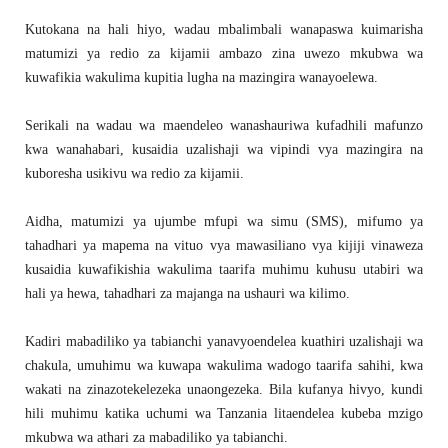
Kutokana na hali hiyo, wadau mbalimbali wanapaswa kuimarisha
matumizi ya redio za kijamii ambazo zina uwezo mkubwa wa
kuwafikia wakulima kupitia lugha na mazingira wanayoelewa.
Serikali na wadau wa maendeleo wanashauriwa kufadhili mafunzo
kwa wanahabari, kusaidia uzalishaji wa vipindi vya mazingira na
kuboresha usikivu wa redio za kijamii.
Aidha, matumizi ya ujumbe mfupi wa simu (SMS), mifumo ya
tahadhari ya mapema na vituo vya mawasiliano vya kijiji vinaweza
kusaidia kuwafikishia wakulima taarifa muhimu kuhusu utabiri wa
hali ya hewa, tahadhari za majanga na ushauri wa kilimo.
Kadiri mabadiliko ya tabianchi yanavyoendelea kuathiri uzalishaji wa
chakula, umuhimu wa kuwapa wakulima wadogo taarifa sahihi, kwa
wakati na zinazotekelezeka unaongezeka. Bila kufanya hivyo, kundi
hili muhimu katika uchumi wa Tanzania litaendelea kubeba mzigo
mkubwa wa athari za mabadiliko ya tabianchi.