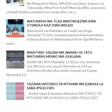
Na Mwandishi Wetu WAZIRI wa Elimu, Sayansi na
Teknolojia, Mhe.Prof Adolf Mkenda (Mb), amesema
uthabiti katika usimamizi wa utoaji elimu ya u...
WATUMISHI WA TCAA WAPONGEZWA KWA
UTENDAJI KAZI KWA WELEDI
Watumishi wa Mamlaka ya Usafiri wa Anga
Tanzania (TCAA), wamepongezwa kwa kuendelea
kufanya Baraza la Wafanyakazi lenye tija lililofanya
mam...
WAHITIMU 100,000 WA AWAMU YA TATU
WATUMIKA MFANO WA USALAMA
SHINCHEONJI Makabila 12 Kituo cha umisheni
cha Kikristo cha sayuni Sherehe ya 114 ya
Kuhitimu iliyofanyika katika Uwanja wa Daegu
Novemba 12...
TAZAMA MATOKEO YA MTIHANI WA DARASA LA
SABA (PSLE) 2025
Bofya Hapa Kutazama Matokeo MATOKEO YA
MTIHANI WA DARASA LA SABA (PSLE) 2025