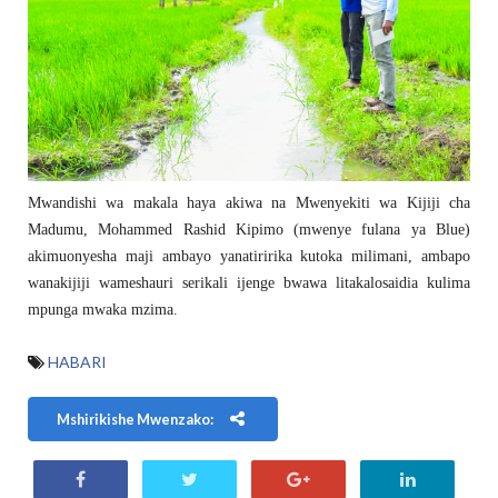
Mwandishi wa makala haya akiwa na Mwenyekiti wa Kijiji cha
Madumu, Mohammed Rashid Kipimo (mwenye fulana ya Blue)
akimuonyesha maji ambayo yanatiririka kutoka milimani, ambapo
wanakijiji wameshauri serikali ijenge bwawa litakalosaidia kulima
mpunga mwaka mzima.
HABARI
Mshirikishe Mwenzako: