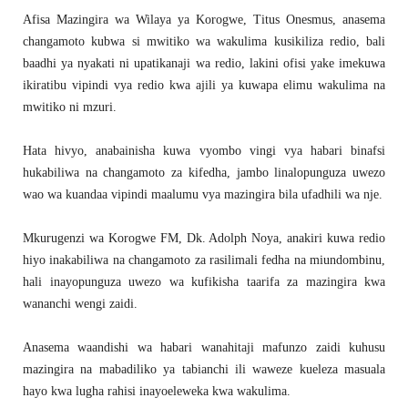
Afisa Mazingira wa Wilaya ya Korogwe, Titus Onesmus, anasema
changamoto kubwa si mwitiko wa wakulima kusikiliza redio, bali
baadhi ya nyakati ni upatikanaji wa redio, lakini ofisi yake imekuwa
ikiratibu vipindi vya redio kwa ajili ya kuwapa elimu wakulima na
mwitiko ni mzuri.
Hata hivyo, anabainisha kuwa vyombo vingi vya habari binafsi
hukabiliwa na changamoto za kifedha, jambo linalopunguza uwezo
wao wa kuandaa vipindi maalumu vya mazingira bila ufadhili wa nje.
Mkurugenzi wa Korogwe FM, Dk. Adolph Noya, anakiri kuwa redio
hiyo inakabiliwa na changamoto za rasilimali fedha na miundombinu,
hali inayopunguza uwezo wa kufikisha taarifa za mazingira kwa
wananchi wengi zaidi.
Anasema waandishi wa habari wanahitaji mafunzo zaidi kuhusu
mazingira na mabadiliko ya tabianchi ili waweze kueleza masuala
hayo kwa lugha rahisi inayoeleweka kwa wakulima.