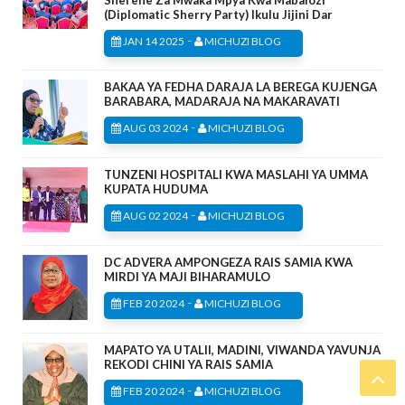
(Diplomatic Sherry Party) Ikulu Jijini Dar
-
JAN 14 2025
MICHUZI BLOG
BAKAA YA FEDHA DARAJA LA BEREGA KUJENGA
BARABARA, MADARAJA NA MAKARAVATI
-
AUG 03 2024
MICHUZI BLOG
TUNZENI HOSPITALI KWA MASLAHI YA UMMA
KUPATA HUDUMA
-
AUG 02 2024
MICHUZI BLOG
DC ADVERA AMPONGEZA RAIS SAMIA KWA
MIRDI YA MAJI BIHARAMULO
-
FEB 20 2024
MICHUZI BLOG
MAPATO YA UTALII, MADINI, VIWANDA YAVUNJA
REKODI CHINI YA RAIS SAMIA
-
FEB 20 2024
MICHUZI BLOG