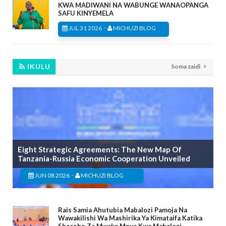
KWA MADIWANI NA WABUNGE WANAOPANGA
SAFU KINYEMELA
-
JUL 31 2026
MICHUZI BLOG
IKULU
Soma zaidi
Eight Strategic Agreements: The New Map Of
Tanzania-Russia Economic Cooperation Unveiled
-
JUN 08 2026
MICHUZI BLOG
Rais Samia Ahutubia Mabalozi Pamoja Na
Wawakilishi Wa Mashirika Ya Kimataifa Katika
Sherehe Za Mwaka Mpya Kwa Mabalozi