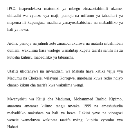
IPCC inapendekeza matumizi ya mbegu zinazostahimili ukame,
uhifadhi wa vyanzo vya maji, pamoja na mifumo ya tahadhari ya
mapema ili kupunguza madhara yanayosababishwa na mabadiliko ya
hali ya hewa.
Aidha, pamoja na juhudi zote zinazochukuliwa na mataifa mbalimbali
duniani, wakulima hasa wadogo wanahitaji kupata taarifa sahihi na za
kutosha kuhusu mabadiliko ya tabianchi.
Utafiti uliofanywa na mwandishi wa Makala haya katika vijiji vya
Madumu na Chekelei wilayani Korogwe, umebaini kuwa redio ndiyo
chanzo kikuu cha taarifa kwa wakulima wengi.
Mwenyekiti wa Kijiji cha Madumu, Mohammed Rashid Kipimo,
anasema ameanza kilimo tangu mwaka 1999 na ameshuhudia
mabadiliko makubwa ya hali ya hewa. Lakini yeye na viongozi
wenzie wamekuwa wakipata taarifa nyingi kupitia vyombo vya
Habari.