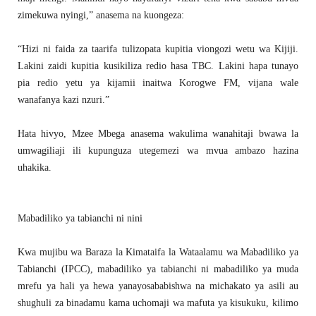
zimekuwa nyingi,” anasema na kuongeza:
“Hizi ni faida za taarifa tulizopata kupitia viongozi wetu wa Kijiji.
Lakini zaidi kupitia kusikiliza redio hasa TBC. Lakini hapa tunayo
pia redio yetu ya kijamii inaitwa Korogwe FM, vijana wale
wanafanya kazi nzuri.”
Hata hivyo, Mzee Mbega anasema wakulima wanahitaji bwawa la
umwagiliaji ili kupunguza utegemezi wa mvua ambazo hazina
uhakika.
Mabadiliko ya tabianchi ni nini
Kwa mujibu wa Baraza la Kimataifa la Wataalamu wa Mabadiliko ya
Tabianchi (IPCC), mabadiliko ya tabianchi ni mabadiliko ya muda
mrefu ya hali ya hewa yanayosababishwa na michakato ya asili au
shughuli za binadamu kama uchomaji wa mafuta ya kisukuku, kilimo