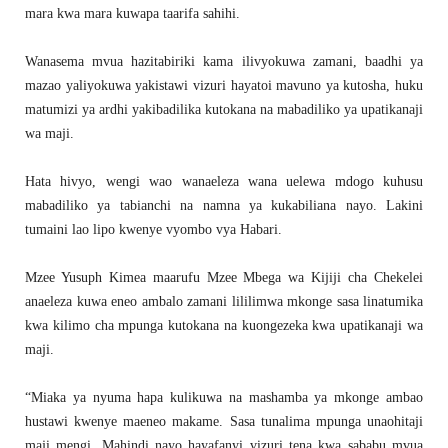
mara kwa mara kuwapa taarifa sahihi.
Wanasema mvua hazitabiriki kama ilivyokuwa zamani, baadhi ya
mazao yaliyokuwa yakistawi vizuri hayatoi mavuno ya kutosha, huku
matumizi ya ardhi yakibadilika kutokana na mabadiliko ya upatikanaji
wa maji.
Hata hivyo, wengi wao wanaeleza wana uelewa mdogo kuhusu
mabadiliko ya tabianchi na namna ya kukabiliana nayo. Lakini
tumaini lao lipo kwenye vyombo vya Habari.
Mzee Yusuph Kimea maarufu Mzee Mbega wa Kijiji cha Chekelei
anaeleza kuwa eneo ambalo zamani lililimwa mkonge sasa linatumika
kwa kilimo cha mpunga kutokana na kuongezeka kwa upatikanaji wa
maji.
“Miaka ya nyuma hapa kulikuwa na mashamba ya mkonge ambao
hustawi kwenye maeneo makame. Sasa tunalima mpunga unaohitaji
maji mengi. Mahindi nayo hayafanyi vizuri tena kwa sababu mvua