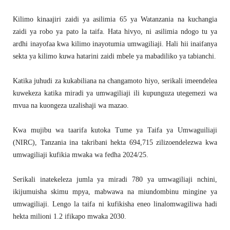
Kilimo kinaajiri zaidi ya asilimia 65 ya Watanzania na kuchangia
zaidi ya robo ya pato la taifa. Hata hivyo, ni asilimia ndogo tu ya
ardhi inayofaa kwa kilimo inayotumia umwagiliaji. Hali hii inaifanya
sekta ya kilimo kuwa hatarini zaidi mbele ya mabadiliko ya tabianchi.
Katika juhudi za kukabiliana na changamoto hiyo, serikali imeendelea
kuwekeza katika miradi ya umwagiliaji ili kupunguza utegemezi wa
mvua na kuongeza uzalishaji wa mazao.
Kwa mujibu wa taarifa kutoka Tume ya Taifa ya Umwaguiliaji
(NIRC), Tanzania ina takribani hekta 694,715 zilizoendelezwa kwa
umwagiliaji kufikia mwaka wa fedha 2024/25.
Serikali inatekeleza jumla ya miradi 780 ya umwagiliaji nchini,
ikijumuisha skimu mpya, mabwawa na miundombinu mingine ya
umwagiliaji. Lengo la taifa ni kufikisha eneo linalomwagiliwa hadi
hekta milioni 1.2 ifikapo mwaka 2030.