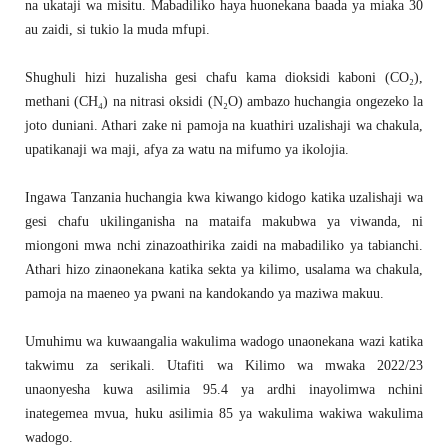
na ukataji wa misitu. Mabadiliko haya huonekana baada ya miaka 30
au zaidi, si tukio la muda mfupi.
Shughuli hizi huzalisha gesi chafu kama dioksidi kaboni (CO₂),
methani (CH₄) na nitrasi oksidi (N₂O) ambazo huchangia ongezeko la
joto duniani. Athari zake ni pamoja na kuathiri uzalishaji wa chakula,
upatikanaji wa maji, afya za watu na mifumo ya ikolojia.
Ingawa Tanzania huchangia kwa kiwango kidogo katika uzalishaji wa
gesi chafu ukilinganisha na mataifa makubwa ya viwanda, ni
miongoni mwa nchi zinazoathirika zaidi na mabadiliko ya tabianchi.
Athari hizo zinaonekana katika sekta ya kilimo, usalama wa chakula,
pamoja na maeneo ya pwani na kandokando ya maziwa makuu.
Umuhimu wa kuwaangalia wakulima wadogo unaonekana wazi katika
takwimu za serikali. Utafiti wa Kilimo wa mwaka 2022/23
unaonyesha kuwa asilimia 95.4 ya ardhi inayolimwa nchini
inategemea mvua, huku asilimia 85 ya wakulima wakiwa wakulima
wadogo.