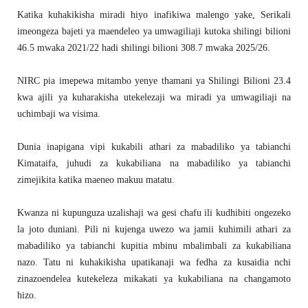
Katika kuhakikisha miradi hiyo inafikiwa malengo yake, Serikali
imeongeza bajeti ya maendeleo ya umwagiliaji kutoka shilingi bilioni
46.5 mwaka 2021/22 hadi shilingi bilioni 308.7 mwaka 2025/26.
NIRC pia imepewa mitambo yenye thamani ya Shilingi Bilioni 23.4
kwa ajili ya kuharakisha utekelezaji wa miradi ya umwagiliaji na
uchimbaji wa visima.
Dunia inapigana vipi kukabili athari za mabadiliko ya tabianchi
Kimataifa, juhudi za kukabiliana na mabadiliko ya tabianchi
zimejikita katika maeneo makuu matatu.
Kwanza ni kupunguza uzalishaji wa gesi chafu ili kudhibiti ongezeko
la joto duniani. Pili ni kujenga uwezo wa jamii kuhimili athari za
mabadiliko ya tabianchi kupitia mbinu mbalimbali za kukabiliana
nazo. Tatu ni kuhakikisha upatikanaji wa fedha za kusaidia nchi
zinazoendelea kutekeleza mikakati ya kukabiliana na changamoto
hizo.