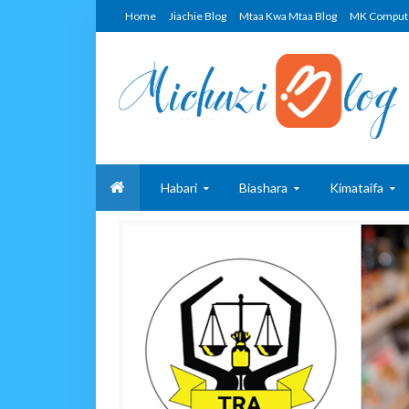
Home
Jiachie Blog
Mtaa Kwa Mtaa Blog
MK Comput
Habari
Biashara
Kimataifa