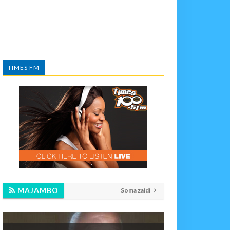
TIMES FM
MAJAMBO
Soma zaidi