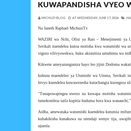
KUWAPANDISHA VYEO 
MICHUZI BLOG
AT
WEDNESDAY, JUNE 17, 2026
HA
Na Janeth Raphael MichuziTv
WAZIRI wa Nchi, Ofisi ya Rais – Menejimenti ya 
Serikali itaendelea kutoa motisha kwa watumishi wa 
vigezo vilivyowekwa, huku akisisitiza umuhimu wa nidha
Kikwete ameyazungumza hayo leo jijini Dodoma waka
kuhusu maendeleo ya Utumishi wa Umma, Serikali in
hivyo kuendelea kuwawezesha kutachangia kuongeza ufa
“Tunapowajengea uwezo na kuwapa motisha watumish
tumekomboa taifa kupitia huduma bora kwa wananchi,” 
Aidha, amewataka watumishi kuendelea kutumia mifumo
kuhakikisha kunakuwa na utendaji wenye tija, uwajib
ujumla.