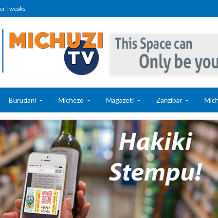
er Tweaks
Burudani
Michezo
Magazeti
Zanzibar
Mich