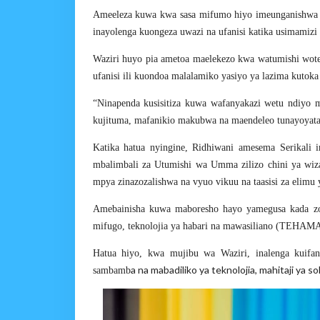
Ameeleza kuwa kwa sasa mifumo hiyo imeunganishwa na 
inayolenga kuongeza uwazi na ufanisi katika usimamizi w
Waziri huyo pia ametoa maelekezo kwa watumishi wot
ufanisi ili kuondoa malalamiko yasiyo ya lazima kutok
“Ninapenda kusisitiza kuwa wafanyakazi wetu ndiyo 
kujituma, mafanikio makubwa na maendeleo tunayoyatar
Katika hatua nyingine, Ridhiwani amesema Serikali
mbalimbali za Utumishi wa Umma zilizo chini ya wiza
mpya zinazozalishwa na vyuo vikuu na taasisi za elim
Amebainisha kuwa maboresho hayo yamegusa kada zote
mifugo, teknolojia ya habari na mawasiliano (TEHAMA
Hatua hiyo, kwa mujibu wa Waziri, inalenga kui
a na mabadiliko ya teknolojia, mahitaji ya s
sambamb