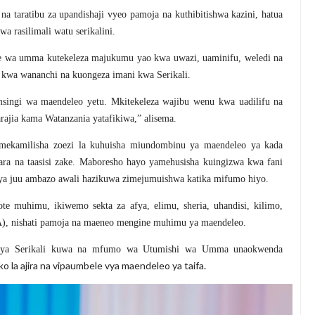
taratibu za upandishaji vyeo pamoja na kuthibitishwa kazini, hatua
a rasilimali watu serikalini.
e wa umma kutekeleza majukumu yao kwa uwazi, uaminifu, weledi na
a kwa wananchi na kuongeza imani kwa Serikali.
msingi wa maendeleo yetu. Mkitekeleza wajibu wenu kwa uadilifu na
ajia kama Watanzania yatafikiwa,” alisema.
 imekamilisha zoezi la kuhuisha miundombinu ya maendeleo ya kada
ra na taasisi zake. Maboresho hayo yamehusisha kuingizwa kwa fani
u ya juu ambazo awali hazikuwa zimejumuishwa katika mifumo hiyo.
 muhimu, ikiwemo sekta za afya, elimu, sheria, uhandisi, kilimo,
), nishati pamoja na maeneo mengine muhimu ya maendeleo.
fanya Serikali kuwa na mfumo wa Utumishi wa Umma unaokwenda
oko la ajira na vipaumbele vya maendeleo ya taifa.