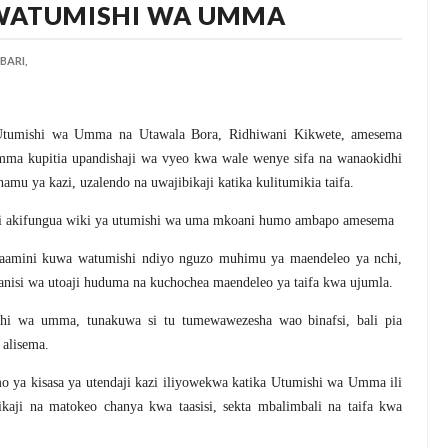
WATUMISHI WA UMMA
BARI,
Utumishi wa Umma na Utawala Bora, Ridhiwani Kikwete, amesema
umma kupitia upandishaji wa vyeo kwa wale wenye sifa na wanaokidhi
mu ya kazi, uzalendo na uwajibikaji katika kulitumikia taifa.
ti akifungua wiki ya utumishi wa uma mkoani humo ambapo amesema
aamini kuwa watumishi ndiyo nguzo muhimu ya maendeleo ya nchi,
nisi wa utoaji huduma na kuchochea maendeleo ya taifa kwa ujumla.
i wa umma, tunakuwa si tu tumewawezesha wao binafsi, bali pia
alisema.
 ya kisasa ya utendaji kazi iliyowekwa katika Utumishi wa Umma ili
ikaji na matokeo chanya kwa taasisi, sekta mbalimbali na taifa kwa