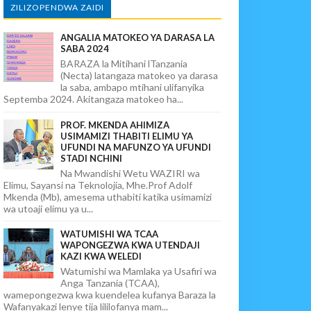
ZILIZOPENDWA ZAIDI
ANGALIA MATOKEO YA DARASA LA
SABA 2024
BARAZA la Mitihani lTanzania
(Necta) latangaza matokeo ya darasa
la saba, ambapo mtihani ulifanyika
Septemba 2024. Akitangaza matokeo ha...
PROF. MKENDA AHIMIZA
USIMAMIZI THABITI ELIMU YA
UFUNDI NA MAFUNZO YA UFUNDI
STADI NCHINI
Na Mwandishi Wetu WAZIRI wa
Elimu, Sayansi na Teknolojia, Mhe.Prof Adolf
Mkenda (Mb), amesema uthabiti katika usimamizi
wa utoaji elimu ya u...
WATUMISHI WA TCAA
WAPONGEZWA KWA UTENDAJI
KAZI KWA WELEDI
Watumishi wa Mamlaka ya Usafiri wa
Anga Tanzania (TCAA),
wamepongezwa kwa kuendelea kufanya Baraza la
Wafanyakazi lenye tija lililofanya mam...