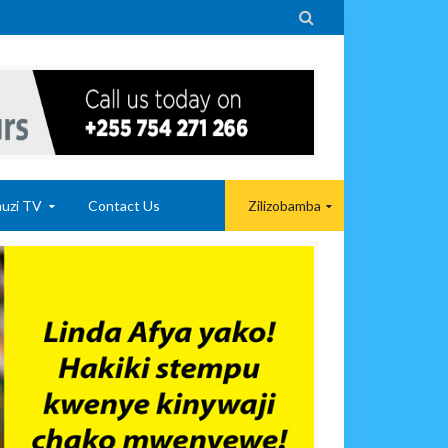

uzi TV
Contact Us
Zilizobamba