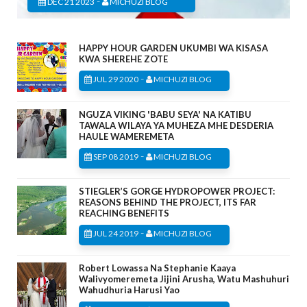
-
DEC 21 2023
MICHUZI BLOG
HAPPY HOUR GARDEN UKUMBI WA KISASA
KWA SHEREHE ZOTE
-
JUL 29 2020
MICHUZI BLOG
NGUZA VIKING 'BABU SEYA' NA KATIBU
TAWALA WILAYA YA MUHEZA MHE DESDERIA
HAULE WAMEREMETA
-
SEP 08 2019
MICHUZI BLOG
STIEGLER’S GORGE HYDROPOWER PROJECT:
REASONS BEHIND THE PROJECT, ITS FAR
REACHING BENEFITS
-
JUL 24 2019
MICHUZI BLOG
Robert Lowassa Na Stephanie Kaaya
Walivyomeremeta Jijini Arusha, Watu Mashuhuri
Wahudhuria Harusi Yao