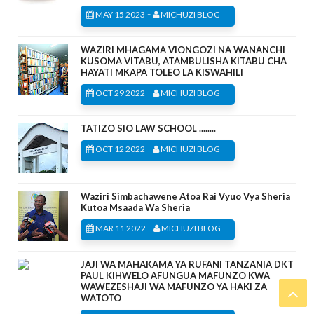
-
MAY 15 2023
MICHUZI BLOG
WAZIRI MHAGAMA VIONGOZI NA WANANCHI
KUSOMA VITABU, ATAMBULISHA KITABU CHA
HAYATI MKAPA TOLEO LA KISWAHILI
-
OCT 29 2022
MICHUZI BLOG
TATIZO SIO LAW SCHOOL ........
-
OCT 12 2022
MICHUZI BLOG
Waziri Simbachawene Atoa Rai Vyuo Vya Sheria
Kutoa Msaada Wa Sheria
-
MAR 11 2022
MICHUZI BLOG
JAJI WA MAHAKAMA YA RUFANI TANZANIA DKT
PAUL KIHWELO AFUNGUA MAFUNZO KWA
WAWEZESHAJI WA MAFUNZO YA HAKI ZA
WATOTO