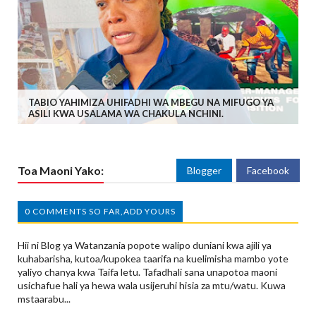
TABIO YAHIMIZA UHIFADHI WA MBEGU NA MIFUGO YA
ASILI KWA USALAMA WA CHAKULA NCHINI.
Toa Maoni Yako:
Blogger
Facebook
0 COMMENTS SO FAR,ADD YOURS
Hii ni Blog ya Watanzania popote walipo duniani kwa ajili ya
kuhabarisha, kutoa/kupokea taarifa na kuelimisha mambo yote
yaliyo chanya kwa Taifa letu. Tafadhali sana unapotoa maoni
usichafue hali ya hewa wala usijeruhi hisia za mtu/watu. Kuwa
mstaarabu...