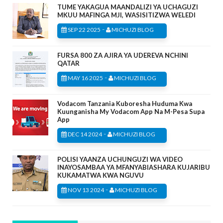
TUME YAKAGUA MAANDALIZI YA UCHAGUZI
MKUU MAFINGA MJI, WASISITIZWA WELEDI
-
SEP 22 2025
MICHUZI BLOG
FURSA 800 ZA AJIRA YA UDEREVA NCHINI
QATAR
-
MAY 16 2025
MICHUZI BLOG
Vodacom Tanzania Kuboresha Huduma Kwa
Kuunganisha My Vodacom App Na M-Pesa Supa
App
-
DEC 14 2024
MICHUZI BLOG
POLISI YAANZA UCHUNGUZI WA VIDEO
INAYOSAMBAA YA MFANYABIASHARA KUJARIBU
KUKAMATWA KWA NGUVU
-
NOV 13 2024
MICHUZI BLOG