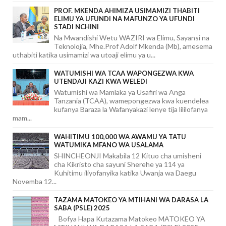
PROF. MKENDA AHIMIZA USIMAMIZI THABITI
ELIMU YA UFUNDI NA MAFUNZO YA UFUNDI
STADI NCHINI
Na Mwandishi Wetu WAZIRI wa Elimu, Sayansi na
Teknolojia, Mhe.Prof Adolf Mkenda (Mb), amesema
uthabiti katika usimamizi wa utoaji elimu ya u...
WATUMISHI WA TCAA WAPONGEZWA KWA
UTENDAJI KAZI KWA WELEDI
Watumishi wa Mamlaka ya Usafiri wa Anga
Tanzania (TCAA), wamepongezwa kwa kuendelea
kufanya Baraza la Wafanyakazi lenye tija lililofanya
mam...
WAHITIMU 100,000 WA AWAMU YA TATU
WATUMIKA MFANO WA USALAMA
SHINCHEONJI Makabila 12 Kituo cha umisheni
cha Kikristo cha sayuni Sherehe ya 114 ya
Kuhitimu iliyofanyika katika Uwanja wa Daegu
Novemba 12...
TAZAMA MATOKEO YA MTIHANI WA DARASA LA
SABA (PSLE) 2025
Bofya Hapa Kutazama Matokeo MATOKEO YA