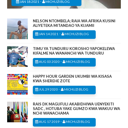
-
JAN 18 2021
MICHUZI BLOG
NELSON NTOMBELA; RAIA WA AFRIKA KUSINI
ALIYETEKA MITANDAO YA KIJAMII
-
JAN 14 2021
MICHUZI BLOG
TIMU YA TUNDURU KOROSHO YAPOKELEWA
KIFALME NA WANANCHI WA TUNDURU
-
AUG 03 2020
MICHUZI BLOG
HAPPY HOUR GARDEN UKUMBI WA KISASA
KWA SHEREHE ZOTE
-
JUL 29 2020
MICHUZI BLOG
RAIS DK MAGUFULI AKABIDHIWA UENYEKITI
SADC , HOTUBA YAKE GUMZO KWA WAKUU WA
NCHI WANACHAMA
-
AUG 17 2019
MICHUZI BLOG