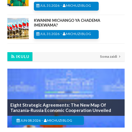
-
JUL 31 2026
MICHUZI BLOG
KWANINI MICHANGO YA CHADEMA
IMEKWAMA?
-
JUL 31 2026
MICHUZI BLOG
IKULU
Soma zaidi
Eight Strategic Agreements: The New Map Of
Tanzania-Russia Economic Cooperation Unveiled
-
JUN 08 2026
MICHUZI BLOG