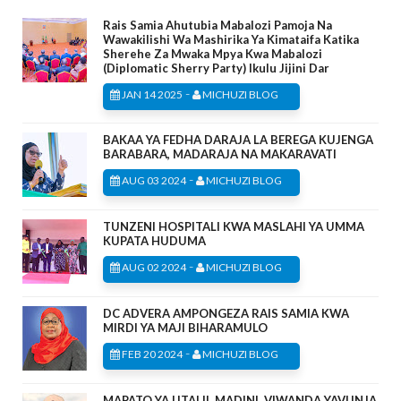
Rais Samia Ahutubia Mabalozi Pamoja Na
Wawakilishi Wa Mashirika Ya Kimataifa Katika
Sherehe Za Mwaka Mpya Kwa Mabalozi
(Diplomatic Sherry Party) Ikulu Jijini Dar
-
JAN 14 2025
MICHUZI BLOG
BAKAA YA FEDHA DARAJA LA BEREGA KUJENGA
BARABARA, MADARAJA NA MAKARAVATI
-
AUG 03 2024
MICHUZI BLOG
TUNZENI HOSPITALI KWA MASLAHI YA UMMA
KUPATA HUDUMA
-
AUG 02 2024
MICHUZI BLOG
DC ADVERA AMPONGEZA RAIS SAMIA KWA
MIRDI YA MAJI BIHARAMULO
-
FEB 20 2024
MICHUZI BLOG
MAPATO YA UTALII, MADINI, VIWANDA YAVUNJA