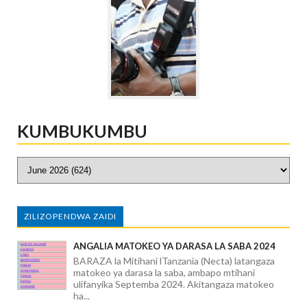
KUMBUKUMBU
ZILIZOPENDWA ZAIDI
ANGALIA MATOKEO YA DARASA LA SABA 2024
BARAZA la Mitihani lTanzania (Necta) latangaza
matokeo ya darasa la saba, ambapo mtihani
ulifanyika Septemba 2024. Akitangaza matokeo
ha...