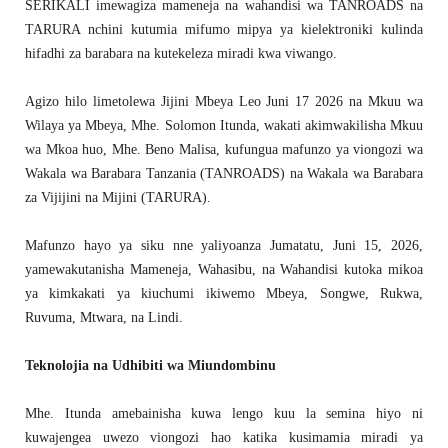
SERIKALI imewagiza mameneja na wahandisi wa TANROADS na
TARURA nchini kutumia mifumo mipya ya kielektroniki kulinda
hifadhi za barabara na kutekeleza miradi kwa viwango.
Agizo hilo limetolewa Jijini Mbeya Leo Juni 17 2026 na Mkuu wa
Wilaya ya Mbeya, Mhe. Solomon Itunda, wakati akimwakilisha Mkuu
wa Mkoa huo, Mhe. Beno Malisa, kufungua mafunzo ya viongozi wa
Wakala wa Barabara Tanzania (TANROADS) na Wakala wa Barabara
za Vijijini na Mijini (TARURA).
Mafunzo hayo ya siku nne yaliyoanza Jumatatu, Juni 15, 2026,
yamewakutanisha Mameneja, Wahasibu, na Wahandisi kutoka mikoa
ya kimkakati ya kiuchumi ikiwemo Mbeya, Songwe, Rukwa,
Ruvuma, Mtwara, na Lindi.
Teknolojia na Udhibiti wa Miundombinu
Mhe. Itunda amebainisha kuwa lengo kuu la semina hiyo ni
kuwajengea uwezo viongozi hao katika kusimamia miradi ya