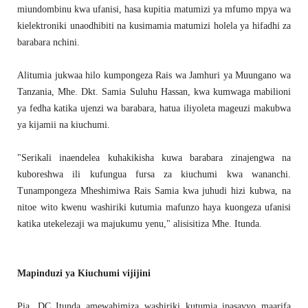
miundombinu kwa ufanisi, hasa kupitia matumizi ya mfumo mpya wa
kielektroniki unaodhibiti na kusimamia matumizi holela ya hifadhi za
barabara nchini.
Alitumia jukwaa hilo kumpongeza Rais wa Jamhuri ya Muungano wa
Tanzania, Mhe. Dkt. Samia Suluhu Hassan, kwa kumwaga mabilioni
ya fedha katika ujenzi wa barabara, hatua iliyoleta mageuzi makubwa
ya kijamii na kiuchumi.
"Serikali inaendelea kuhakikisha kuwa barabara zinajengwa na
kuboreshwa ili kufungua fursa za kiuchumi kwa wananchi.
Tunampongeza Mheshimiwa Rais Samia kwa juhudi hizi kubwa, na
nitoe wito kwenu washiriki kutumia mafunzo haya kuongeza ufanisi
katika utekelezaji wa majukumu yenu," alisisitiza Mhe. Itunda.
Mapinduzi ya Kiuchumi vijijini
Pia, DC Itunda amewahimiza washiriki kutumia ipasavyo maarifa