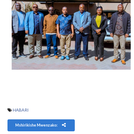
HABARI
Mshirikishe Mwenzako: