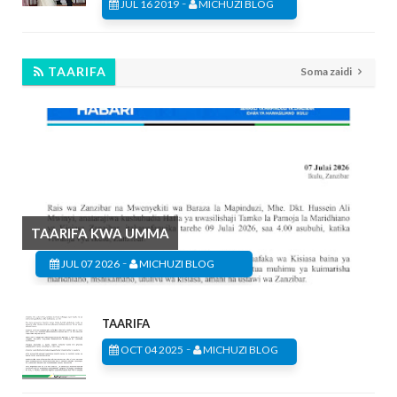
-
JUL 16 2019
MICHUZI BLOG
TAARIFA
Soma zaidi
TAARIFA KWA UMMA
-
JUL 07 2026
MICHUZI BLOG
TAARIFA
-
OCT 04 2025
MICHUZI BLOG