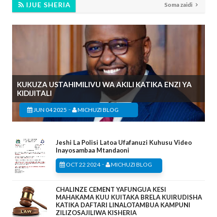
IJUE SHERIA
Soma zaidi
KUKUZA USTAHIMILIVU WA AKILI KATIKA ENZI YA
KIDIJITALI
-
JUN 04 2025
MICHUZI BLOG
Jeshi La Polisi Latoa Ufafanuzi Kuhusu Video
Inayosambaa Mtandaoni
-
OCT 22 2024
MICHUZI BLOG
CHALINZE CEMENT YAFUNGUA KESI
MAHAKAMA KUU KUITAKA BRELA KUIRUDISHA
KATIKA DAFTARI LINALOTAMBUA KAMPUNI
ZILIZOSAJILIWA KISHERIA