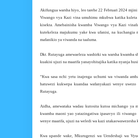
Akifungua warsha hiyo, leo tarehe 22 Februari 2024 mj
Viwango vya Kazi vina umuhimu mkubwa katika kuleta ub
kisekta. Amebainisha kwamba Viwango vya Kazi vinafaf
kutekeleza majukumu yake kwa ufanisi, na kuchangia ma
mafanikio ya viwanda na taaluma.
Dkt. Rutayuga amewaeleza washirki wa warsha kwamba sh
kuakisi ujuzi na maarifa yanayohitajika katika nyanja hu
“Kwa sasa nchi yetu inajenga uchumi wa viwanda ambao
hatuwezi kukwepa kuandaa wafanyakazi wenye uwezo wa
Rutayuga.
Aidha, amewataka wadau kutosita kutoa michango ya m
kwamba maoni yao yatazingatiwa ipasavyo ili viwango 
wenye maarifa, ujuzi na weledi wa kazi utakaowawezesha 
Kwa upande wake, Mkurugenzi wa Uendeshaji wa Vyu