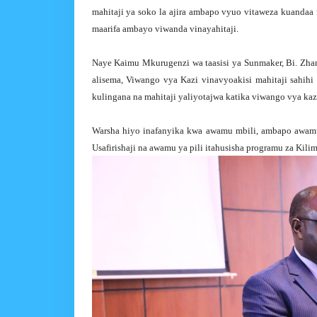
mahitaji ya soko la ajira ambapo vyuo vitaweza kuandaa
maarifa ambayo viwanda vinayahitaji.
Naye Kaimu Mkurugenzi wa taasisi ya Sunmaker, Bi. Zha
alisema, Viwango vya Kazi vinavyoakisi mahitaji sahihi
kulingana na mahitaji yaliyotajwa katika viwango vya kaz
Warsha hiyo inafanyika kwa awamu mbili, ambapo awamu 
Usafirishaji na awamu ya pili itahusisha programu za Ki