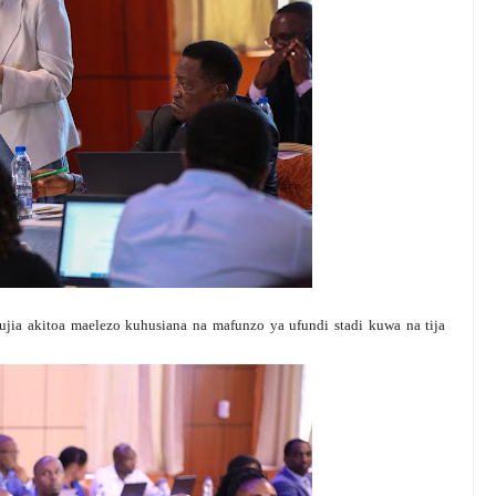
jia akitoa maelezo kuhusiana na mafunzo ya ufundi stadi kuwa na tija