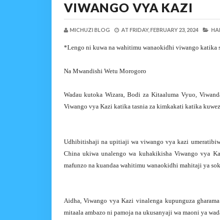
VIWANGO VYA KAZI
MICHUZI BLOG
AT
FRIDAY, FEBRUARY 23, 2024
HAB
*Lengo ni kuwa na wahitimu wanaokidhi viwango katika so
Na Mwandishi Wetu Morogoro
Wadau kutoka Wizara, Bodi za Kitaaluma Vyuo, Viwanda 
Viwango vya Kazi katika tasnia za kimkakati katika kuwez
Udhibitishaji na upitiaji wa viwango vya kazi umerati
China ukiwa unalengo wa kuhakikisha Viwango vya Kaz
mafunzo na kuandaa wahitimu wanaokidhi mahitaji ya soko 
Aidha, Viwango vya Kazi vinalenga kupunguza gharama k
mitaala ambazo ni pamoja na ukusanyaji wa maoni ya wada