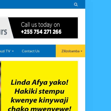

uzi TV
Contact Us
Zilizobamba