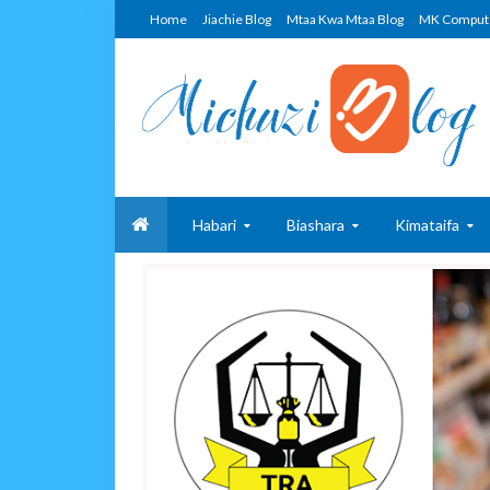
Home
Jiachie Blog
Mtaa Kwa Mtaa Blog
MK Comput
Habari
Biashara
Kimataifa