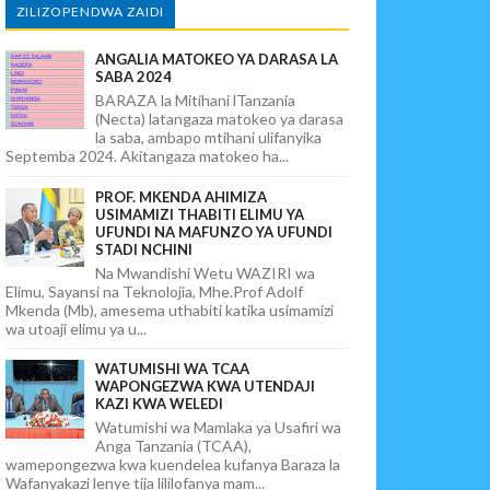
ZILIZOPENDWA ZAIDI
ANGALIA MATOKEO YA DARASA LA
SABA 2024
BARAZA la Mitihani lTanzania
(Necta) latangaza matokeo ya darasa
la saba, ambapo mtihani ulifanyika
Septemba 2024. Akitangaza matokeo ha...
PROF. MKENDA AHIMIZA
USIMAMIZI THABITI ELIMU YA
UFUNDI NA MAFUNZO YA UFUNDI
STADI NCHINI
Na Mwandishi Wetu WAZIRI wa
Elimu, Sayansi na Teknolojia, Mhe.Prof Adolf
Mkenda (Mb), amesema uthabiti katika usimamizi
wa utoaji elimu ya u...
WATUMISHI WA TCAA
WAPONGEZWA KWA UTENDAJI
KAZI KWA WELEDI
Watumishi wa Mamlaka ya Usafiri wa
Anga Tanzania (TCAA),
wamepongezwa kwa kuendelea kufanya Baraza la
Wafanyakazi lenye tija lililofanya mam...