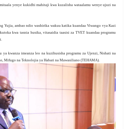
 mitaala yenye kukidhi mahitaji kwa kuzalisha wataalamu wenye ujuzi na
ng Yujia, ambao ndio washirika wakuu katika kuandaa Viwango vya Kazi
 kutoka kwa tasnia husika, vitasaidia taasisi za TVET kuandaa programu
i.
ya kwanza imeanza leo na kuzihusisha programu za Ujenzi, Nishati na
limo, Mifugo na Teknolojia ya Habari na Mawasiliano (TEHAMA).