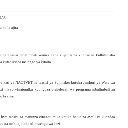
ARI,
ko la ajira
na Taasisi mbalimbali wamekutana kujadili na kupitia na kuthibitisha
a kufanikisha malengo ya kitaifa.
biwa kati ya NACTVET na taasisi ya Sunmaker kutoka Jamhuri ya Watu wa
i hivyo vinatumika kuongoza utekelezaji wa programu mbalimbali za
la ajira.
wa taasisi za mafunzo zinazotumika katika hatua za awali za kuandaa
u na mahitaji toka ulimwengu wa kazi.