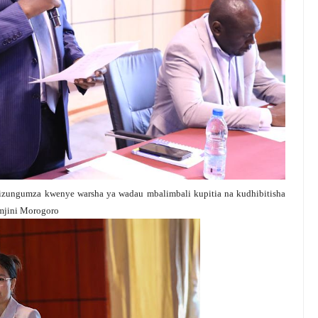
zungumza kwenye warsha ya wadau mbalimbali kupitia na kudhibitisha
 mjini Morogoro