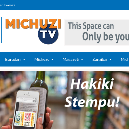
er Tweaks
Burudani
Michezo
Magazeti
Zanzibar
Mich