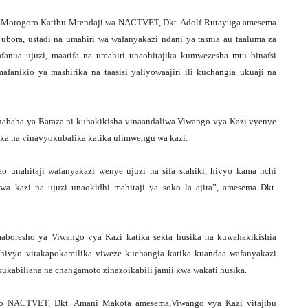
ini Morogoro Katibu Mtendaji wa NACTVET, Dkt. Adolf Rutayuga amesema
ora, ustadi na umahiri wa wafanyakazi ndani ya tasnia au taaluma za
anua ujuzi, maarifa na umahiri unaohitajika kumwezesha mtu binafsi
fanikio ya mashirika na taasisi yaliyowaajiri ili kuchangia ukuaji na
abaha ya Baraza ni kuhakikisha vinaandaliwa Viwango vya Kazi vyenye
sika na vinavyokubalika katika ulimwengu wa kazi.
 unahitaji wafanyakazi wenye ujuzi na sifa stahiki, hivyo kama nchi
 kazi na ujuzi unaokidhi mahitaji ya soko la ajira”, amesema Dkt.
aboresho ya Viwango vya Kazi katika sekta husika na kuwahakikishia
hivyo vitakapokamilika viweze kuchangia katika kuandaa wafanyakazi
kukabiliana na changamoto zinazoikabili jamii kwa wakati husika.
o NACTVET, Dkt. Amani Makota amesema,Viwango vya Kazi vitajibu