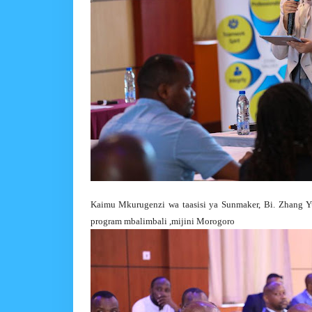
Kaimu Mkurugenzi wa taasisi ya Sunmaker, Bi. Zhang Yu
program mbalimbali ,mijini Morogoro