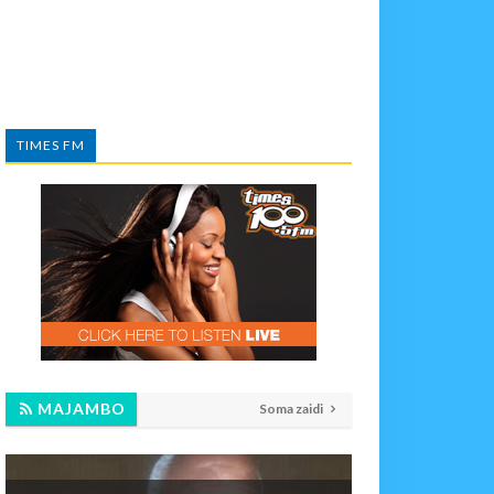
TIMES FM
MAJAMBO
Soma zaidi