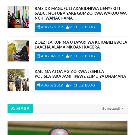
RAIS DK MAGUFULI AKABIDHIWA UENYEKITI
SADC , HOTUBA YAKE GUMZO KWA WAKUU WA
NCHI WANACHAMA
-
AUG 17 2019
MICHUZI BLOG
ZOEZI LA KUPIMA UTAYARI WA KUKABILI EBOLA
LAACHA ALAMA MKOANI KAGERA
-
AUG 04 2019
MICHUZI BLOG
KAILIMA ATOA AGIZO KWA JESHI LA
POLISI,ATAKA JAMII IPEWE ELIMU YA DHAMANA
-
AUG 02 2019
MICHUZI BLOG
SIASA
Soma zaidi