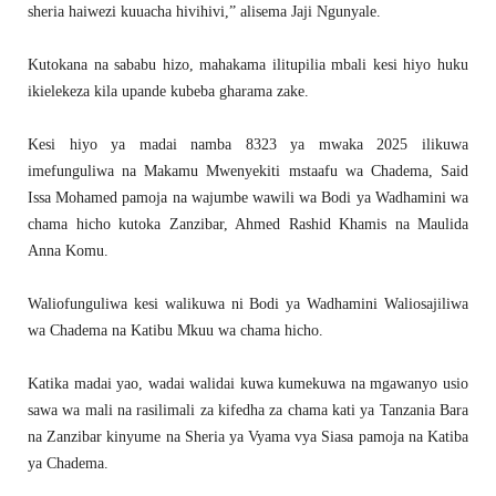
sheria haiwezi kuuacha hivihivi,” alisema Jaji Ngunyale.
Kutokana na sababu hizo, mahakama ilitupilia mbali kesi hiyo huku
ikielekeza kila upande kubeba gharama zake.
Kesi hiyo ya madai namba 8323 ya mwaka 2025 ilikuwa
imefunguliwa na Makamu Mwenyekiti mstaafu wa Chadema, Said
Issa Mohamed pamoja na wajumbe wawili wa Bodi ya Wadhamini wa
chama hicho kutoka Zanzibar, Ahmed Rashid Khamis na Maulida
Anna Komu.
Waliofunguliwa kesi walikuwa ni Bodi ya Wadhamini Waliosajiliwa
wa Chadema na Katibu Mkuu wa chama hicho.
Katika madai yao, wadai walidai kuwa kumekuwa na mgawanyo usio
sawa wa mali na rasilimali za kifedha za chama kati ya Tanzania Bara
na Zanzibar kinyume na Sheria ya Vyama vya Siasa pamoja na Katiba
ya Chadema.