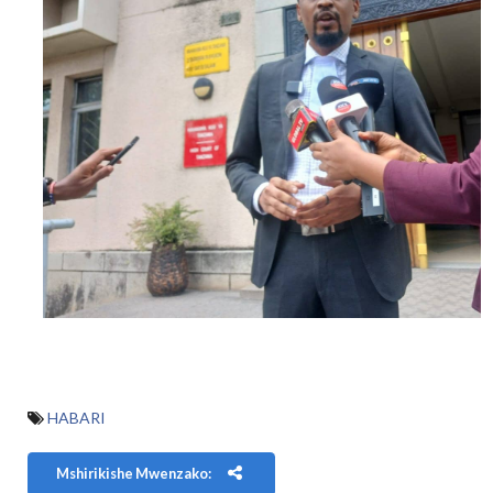
HABARI
Mshirikishe Mwenzako: