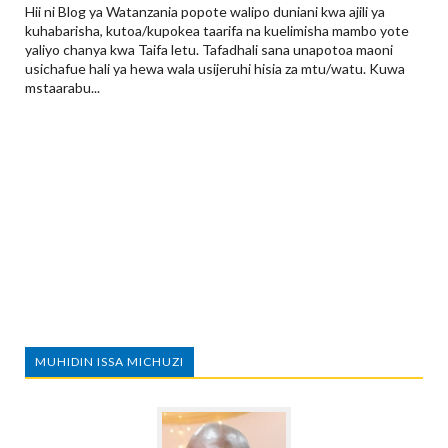
Hii ni Blog ya Watanzania popote walipo duniani kwa ajili ya
kuhabarisha, kutoa/kupokea taarifa na kuelimisha mambo yote
yaliyo chanya kwa Taifa letu. Tafadhali sana unapotoa maoni
usichafue hali ya hewa wala usijeruhi hisia za mtu/watu. Kuwa
mstaarabu...
MUHIDIN ISSA MICHUZI