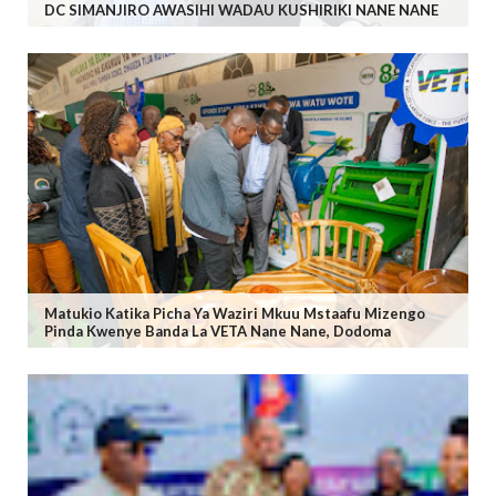
DC SIMANJIRO AWASIHI WADAU KUSHIRIKI NANE NANE
Matukio Katika Picha Ya Waziri Mkuu Mstaafu Mizengo
Pinda Kwenye Banda La VETA Nane Nane, Dodoma