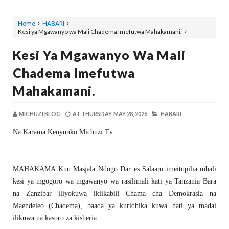
Home
HABARI
Kesi ya Mgawanyo wa Mali Chadema Imefutwa Mahakamani.
Kesi Ya Mgawanyo Wa Mali
Chadema Imefutwa
Mahakamani.
MICHUZI BLOG
AT
THURSDAY, MAY 28, 2026
HABARI,
Na Karama Kenyunko Michuzi Tv
MAHAKAMA Kuu Masjala Ndogo Dar es Salaam imeitupilia mbali
kesi ya mgogoro wa mgawanyo wa rasilimali kati ya Tanzania Bara
na Zanzibar iliyokuwa ikiikabili Chama cha Demokrasia na
Maendeleo (Chadema), baada ya kuridhika kuwa hati ya madai
ilikuwa na kasoro za kisheria.