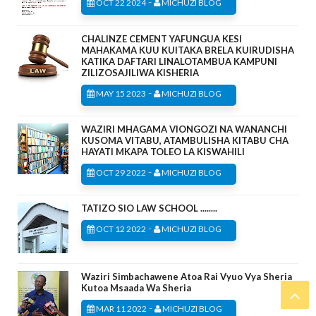
-
OCT 22 2024
MICHUZI BLOG
CHALINZE CEMENT YAFUNGUA KESI
MAHAKAMA KUU KUITAKA BRELA KUIRUDISHA
KATIKA DAFTARI LINALOTAMBUA KAMPUNI
ZILIZOSAJILIWA KISHERIA
-
MAY 15 2023
MICHUZI BLOG
WAZIRI MHAGAMA VIONGOZI NA WANANCHI
KUSOMA VITABU, ATAMBULISHA KITABU CHA
HAYATI MKAPA TOLEO LA KISWAHILI
-
OCT 29 2022
MICHUZI BLOG
TATIZO SIO LAW SCHOOL ........
-
OCT 12 2022
MICHUZI BLOG
Waziri Simbachawene Atoa Rai Vyuo Vya Sheria
Kutoa Msaada Wa Sheria
-
MAR 11 2022
MICHUZI BLOG