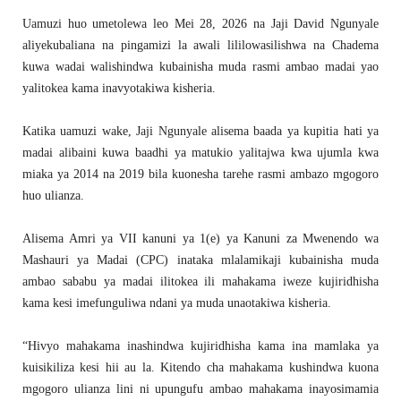
Uamuzi huo umetolewa leo Mei 28, 2026 na Jaji David Ngunyale
aliyekubaliana na pingamizi la awali lililowasilishwa na Chadema
kuwa wadai walishindwa kubainisha muda rasmi ambao madai yao
yalitokea kama inavyotakiwa kisheria.
Katika uamuzi wake, Jaji Ngunyale alisema baada ya kupitia hati ya
madai alibaini kuwa baadhi ya matukio yalitajwa kwa ujumla kwa
miaka ya 2014 na 2019 bila kuonesha tarehe rasmi ambazo mgogoro
huo ulianza.
Alisema Amri ya VII kanuni ya 1(e) ya Kanuni za Mwenendo wa
Mashauri ya Madai (CPC) inataka mlalamikaji kubainisha muda
ambao sababu ya madai ilitokea ili mahakama iweze kujiridhisha
kama kesi imefunguliwa ndani ya muda unaotakiwa kisheria.
“Hivyo mahakama inashindwa kujiridhisha kama ina mamlaka ya
kuisikiliza kesi hii au la. Kitendo cha mahakama kushindwa kuona
mgogoro ulianza lini ni upungufu ambao mahakama inayosimamia