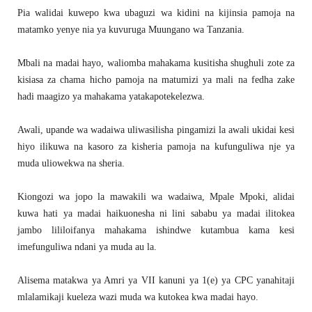
Pia walidai kuwepo kwa ubaguzi wa kidini na kijinsia pamoja na
matamko yenye nia ya kuvuruga Muungano wa Tanzania.
Mbali na madai hayo, waliomba mahakama kusitisha shughuli zote za
kisiasa za chama hicho pamoja na matumizi ya mali na fedha zake
hadi maagizo ya mahakama yatakapotekelezwa.
Awali, upande wa wadaiwa uliwasilisha pingamizi la awali ukidai kesi
hiyo ilikuwa na kasoro za kisheria pamoja na kufunguliwa nje ya
muda uliowekwa na sheria.
Kiongozi wa jopo la mawakili wa wadaiwa, Mpale Mpoki, alidai
kuwa hati ya madai haikuonesha ni lini sababu ya madai ilitokea
jambo lililoifanya mahakama ishindwe kutambua kama kesi
imefunguliwa ndani ya muda au la.
Alisema matakwa ya Amri ya VII kanuni ya 1(e) ya CPC yanahitaji
mlalamikaji kueleza wazi muda wa kutokea kwa madai hayo.