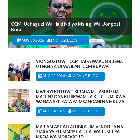
CCM: Uchaguzi Wa Haki Ndiyo Msingi Wa Uongozi
Bora
-
AUG 06 2026
MICHUZI BLOG
VIONGOZI UWT CCM TAIFA WAKUMBUSHA
UTEKELEZAJI WA ILANI CCM RUKWA.
-
AUG 05 2026
MICHUZI BLOG
MWENYEKITI UWT KIBAHA MJI ASHUSHA
MAFUNZO YA KUJIKWAMUA KIUCHUMI KWA
WANAWAKE KATA YA MSANGANI NA MKUZA
-
AUG 04 2026
MICHUZI BLOG
MARIAM ABDALLAH IBRAHIM AENDELEA NA
ZIARA YA KUIMARISHA UHAI WA JUMUIYA
MKOA WA MOROGORO