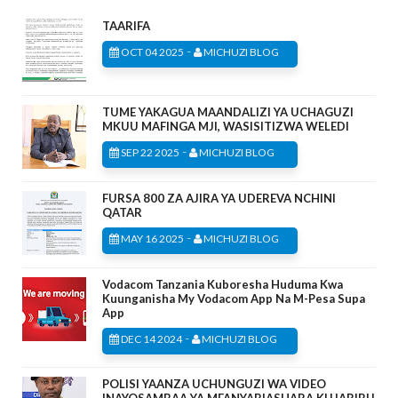
TAARIFA
-
OCT 04 2025
MICHUZI BLOG
TUME YAKAGUA MAANDALIZI YA UCHAGUZI
MKUU MAFINGA MJI, WASISITIZWA WELEDI
-
SEP 22 2025
MICHUZI BLOG
FURSA 800 ZA AJIRA YA UDEREVA NCHINI
QATAR
-
MAY 16 2025
MICHUZI BLOG
Vodacom Tanzania Kuboresha Huduma Kwa
Kuunganisha My Vodacom App Na M-Pesa Supa
App
-
DEC 14 2024
MICHUZI BLOG
POLISI YAANZA UCHUNGUZI WA VIDEO
INAYOSAMBAA YA MFANYABIASHARA KUJARIBU