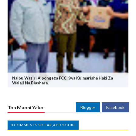
Naibu Waziri Aipongeza FCC Kwa Kuimarisha Haki Za
Walaji Na Biashara
Toa Maoni Yako:
Blogger
Facebook
0 COMMENTS SO FAR,ADD YOURS