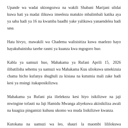
Upande wa wadai ukiongozwa na wakili Shabani Marijani ulidai
kuwa hati ya madai ilikuwa imeeleza matukio mbalimbali katika aya
ya saba hadi ya 16 na kwamba baadhi yake yalikuwa yanaendelea hadi
sasa.
Hata hivyo, mawakili wa Chadema walisisitiza kuwa maelezo hayo
hayakubainisha tarehe rasmi ya kuanza kwa mgogoro huo.
Kabla ya uamuzi huo, Mahakama ya Rufani Aprili 15, 2026
ilibatilisha sehemu ya uamuzi wa Mahakama Kuu uliokuwa umekizuia
chama hicho kufanya shughuli za kisiasa na kutumia mali zake hadi
kesi ya msingi itakaposikilizwa.
Mahakama ya Rufani pia ilielekeza kesi hiyo isikilizwe na jaji
mwingine tofauti na Jaji Hamidu Mwanga aliyekuwa akiisikiliza awali
na kuagiza pingamizi kuhusu ukomo wa muda lisikilizwe kwanza.
Kutokana na uamuzi wa leo, shauri la maombi lililokuwa