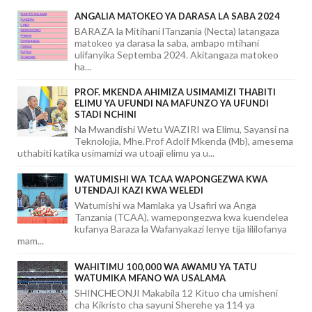
ANGALIA MATOKEO YA DARASA LA SABA 2024
BARAZA la Mitihani lTanzania (Necta) latangaza
matokeo ya darasa la saba, ambapo mtihani
ulifanyika Septemba 2024. Akitangaza matokeo
ha...
PROF. MKENDA AHIMIZA USIMAMIZI THABITI
ELIMU YA UFUNDI NA MAFUNZO YA UFUNDI
STADI NCHINI
Na Mwandishi Wetu WAZIRI wa Elimu, Sayansi na
Teknolojia, Mhe.Prof Adolf Mkenda (Mb), amesema
uthabiti katika usimamizi wa utoaji elimu ya u...
WATUMISHI WA TCAA WAPONGEZWA KWA
UTENDAJI KAZI KWA WELEDI
Watumishi wa Mamlaka ya Usafiri wa Anga
Tanzania (TCAA), wamepongezwa kwa kuendelea
kufanya Baraza la Wafanyakazi lenye tija lililofanya
mam...
WAHITIMU 100,000 WA AWAMU YA TATU
WATUMIKA MFANO WA USALAMA
SHINCHEONJI Makabila 12 Kituo cha umisheni
cha Kikristo cha sayuni Sherehe ya 114 ya