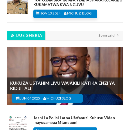
KUKAMATWA KWA NGUVU
-
NOV 13 2024
MICHUZI BLOG
IJUE SHERIA
Soma zaidi
KUKUZA USTAHIMILIVU WA AKILI KATIKA ENZI YA
KIDIJITALI
-
JUN 04 2025
MICHUZI BLOG
Jeshi La Polisi Latoa Ufafanuzi Kuhusu Video
Inayosambaa Mtandaoni