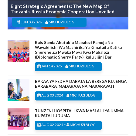
Eight Strategic Agreements: The New Map Of
Tanzania-Russia Economic Cooperation Unveiled
-
JUN 08 2026
MICHUZI BLOG
Rais Samia Ahutubia Mabalozi Pamoja Na
Wawakilishi Wa Mashirika Ya Kimataifa Katika
Sherehe Za Mwaka Mpya Kwa Mabalozi
(Diplomatic Sherry Party) Ikulu Jijini Dar
-
JAN 14 2025
MICHUZI BLOG
BAKAA YA FEDHA DARAJA LA BEREGA KUJENGA
BARABARA, MADARAJA NA MAKARAVATI
-
AUG 03 2024
MICHUZI BLOG
TUNZENI HOSPITALI KWA MASLAHI YA UMMA
KUPATA HUDUMA
-
AUG 02 2024
MICHUZI BLOG