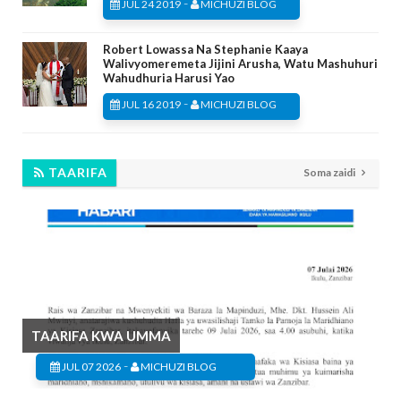
-
JUL 24 2019
MICHUZI BLOG
Robert Lowassa Na Stephanie Kaaya
Walivyomeremeta Jijini Arusha, Watu Mashuhuri
Wahudhuria Harusi Yao
-
JUL 16 2019
MICHUZI BLOG
TAARIFA
Soma zaidi
TAARIFA KWA UMMA
-
JUL 07 2026
MICHUZI BLOG