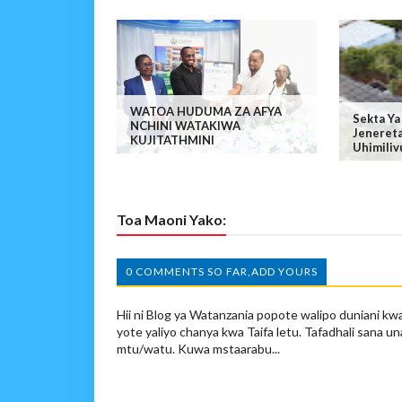
WATOA HUDUMA ZA AFYA
Sekta Ya
NCHINI WATAKIWA
Jenereta
KUJITATHMINI
Uhimiliv
Toa Maoni Yako:
0 COMMENTS SO FAR,ADD YOURS
Hii ni Blog ya Watanzania popote walipo duniani kwa
yote yaliyo chanya kwa Taifa letu. Tafadhali sana un
mtu/watu. Kuwa mstaarabu...