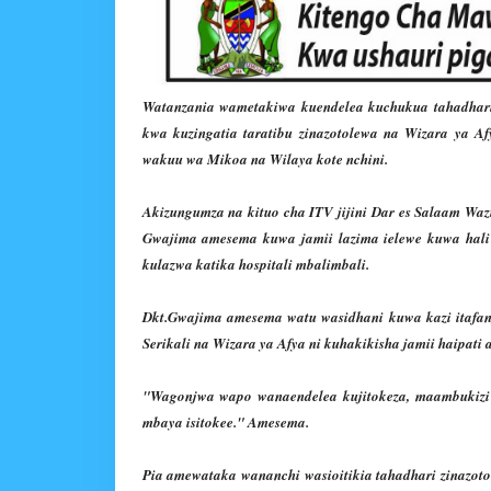
Watanzania wametakiwa kuendelea kuchukua tahadhari
kwa kuzingatia taratibu zinazotolewa na Wizara ya A
wakuu wa Mikoa na Wilaya kote nchini.
Akizungumza na kituo cha ITV jijini Dar es Salaam Waz
Gwajima amesema kuwa jamii lazima ielewe kuwa hali 
kulazwa katika hospitali mbalimbali.
Dkt.Gwajima amesema watu wasidhani kuwa kazi itafanyi
Serikali na Wizara ya Afya ni kuhakikisha jamii haipati a
"Wagonjwa wapo wanaendelea kujitokeza, maambukizi 
mbaya isitokee." Amesema.
Pia amewataka wananchi wasioitikia tahadhari zinazoto