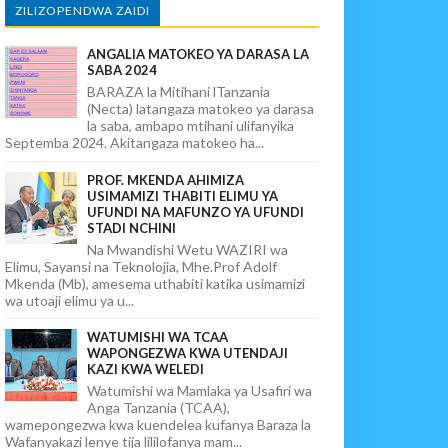
ZILIZOPENDWA ZAIDI
ANGALIA MATOKEO YA DARASA LA
SABA 2024
BARAZA la Mitihani lTanzania
(Necta) latangaza matokeo ya darasa
la saba, ambapo mtihani ulifanyika
Septemba 2024. Akitangaza matokeo ha...
PROF. MKENDA AHIMIZA
USIMAMIZI THABITI ELIMU YA
UFUNDI NA MAFUNZO YA UFUNDI
STADI NCHINI
Na Mwandishi Wetu WAZIRI wa
Elimu, Sayansi na Teknolojia, Mhe.Prof Adolf
Mkenda (Mb), amesema uthabiti katika usimamizi
wa utoaji elimu ya u...
WATUMISHI WA TCAA
WAPONGEZWA KWA UTENDAJI
KAZI KWA WELEDI
Watumishi wa Mamlaka ya Usafiri wa
Anga Tanzania (TCAA),
wamepongezwa kwa kuendelea kufanya Baraza la
Wafanyakazi lenye tija lililofanya mam...