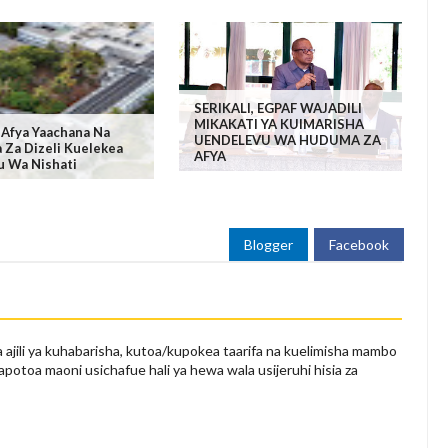
SERIKALI, EGPAF WAJADILI
MIKAKATI YA KUIMARISHA
 Afya Yaachana Na
UENDELEVU WA HUDUMA ZA
 Za Dizeli Kuelekea
AFYA
u Wa Nishati
Blogger
Facebook
 ajili ya kuhabarisha, kutoa/kupokea taarifa na kuelimisha mambo
apotoa maoni usichafue hali ya hewa wala usijeruhi hisia za