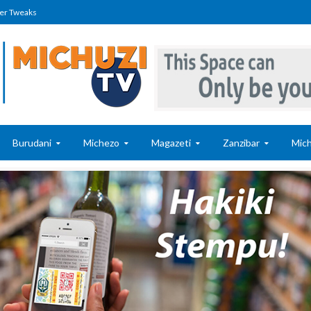
er Tweaks
Burudani
Michezo
Magazeti
Zanzibar
Mich