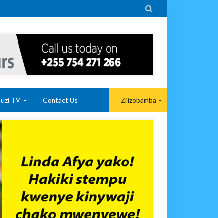

uzi TV
Contact Us
Zilizobamba