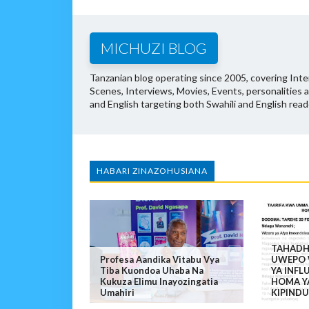
MICHUZI BLOG
Tanzanian blog operating since 2005, covering Inter
Scenes, Interviews, Movies, Events, personalities 
and English targeting both Swahili and English read
HABARI ZINAZOHUSIANA
TAHADH
Profesa Aandika Vitabu Vya
UWEPO 
Tiba Kuondoa Uhaba Na
YA INFL
Kukuza Elimu Inayozingatia
HOMA Y
Umahiri
KIPIND