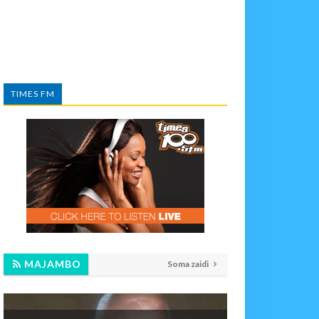
TIMES FM
MAJAMBO
Soma zaidi