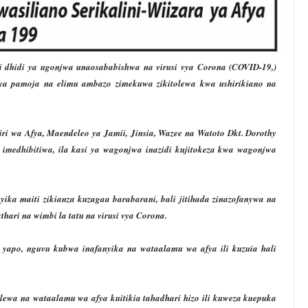
 dhidi ya ugonjwa unaosababishwa na virusi vya Corona (COVID-19,)
fya pamoja na elimu ambazo zimekuwa zikitolewa kwa ushirikiano na
iri wa Afya, Maendeleo ya Jamii, Jinsia, Wazee na Watoto Dkt. Dorothy
imedhibitiwa, ila kasi ya wagonjwa inazidi kujitokeza kwa wagonjwa
ka maiti zikianza kuzagaa barabarani, bali jitihada zinazofanywa na
thari na wimbi la tatu na virusi vya Corona.
yapo, nguvu kubwa inafanyika na wataalamu wa afya ili kuzuia hali
lewa na wataalamu wa afya kuitikia tahadhari hizo ili kuweza kuepuka