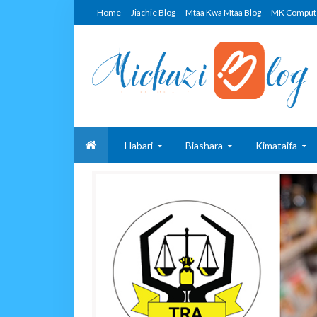
Home
Jiachie Blog
Mtaa Kwa Mtaa Blog
MK Comput
Habari
Biashara
Kimataifa