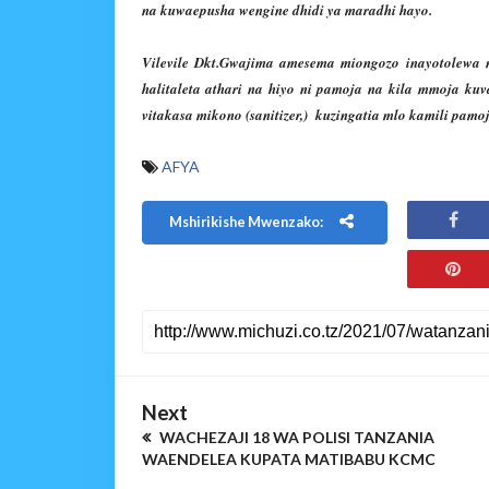
na kuwaepusha wengine dhidi ya maradhi hayo.
Vilevile Dkt.Gwajima amesema miongozo inayotolewa 
halitaleta athari na hiyo ni pamoja na kila mmoja kuv
vitakasa mikono (sanitizer,) kuzingatia mlo kamili pamo
AFYA
Mshirikishe Mwenzako:
Next
WACHEZAJI 18 WA POLISI TANZANIA
WAENDELEA KUPATA MATIBABU KCMC