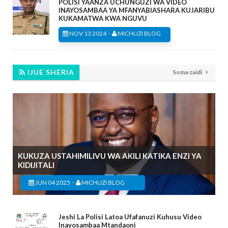
POLISI YAANZA UCHUNGUZI WA VIDEO
INAYOSAMBAA YA MFANYABIASHARA KUJARIBU
KUKAMATWA KWA NGUVU
-
NOV 13 2024
MICHUZI BLOG
IJUE SHERIA
Soma zaidi
KUKUZA USTAHIMILIVU WA AKILI KATIKA ENZI YA
KIDIJITALI
-
JUN 04 2025
MICHUZI BLOG
Jeshi La Polisi Latoa Ufafanuzi Kuhusu Video
Inayosambaa Mtandaoni