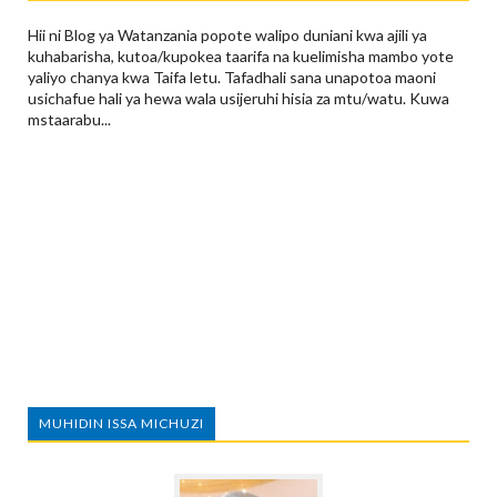
Hii ni Blog ya Watanzania popote walipo duniani kwa ajili ya
kuhabarisha, kutoa/kupokea taarifa na kuelimisha mambo yote
yaliyo chanya kwa Taifa letu. Tafadhali sana unapotoa maoni
usichafue hali ya hewa wala usijeruhi hisia za mtu/watu. Kuwa
mstaarabu...
MUHIDIN ISSA MICHUZI