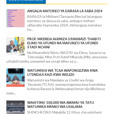
ANGALIA MATOKEO YA DARASA LA SABA 2024
BARAZA la Mitihani lTanzania (Necta) latangaza
matokeo ya darasa la saba, ambapo mtihani
ulifanyika Septemba 2024. Akitangaza matokeo
ha...
PROF. MKENDA AHIMIZA USIMAMIZI THABITI
ELIMU YA UFUNDI NA MAFUNZO YA UFUNDI
STADI NCHINI
Na Mwandishi Wetu WAZIRI wa Elimu, Sayansi na
Teknolojia, Mhe.Prof Adolf Mkenda (Mb), amesema
uthabiti katika usimamizi wa utoaji elimu ya u...
WATUMISHI WA TCAA WAPONGEZWA KWA
UTENDAJI KAZI KWA WELEDI
Watumishi wa Mamlaka ya Usafiri wa Anga
Tanzania (TCAA), wamepongezwa kwa kuendelea
kufanya Baraza la Wafanyakazi lenye tija lililofanya
mam...
WAHITIMU 100,000 WA AWAMU YA TATU
WATUMIKA MFANO WA USALAMA
SHINCHEONJI Makabila 12 Kituo cha umisheni