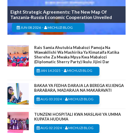
Eight Strategic Agreements: The New Map Of
Tanzania-Russia Economic Cooperation Unveiled
-
JUN 08 2026
MICHUZI BLOG
Rais Samia Ahutubia Mabalozi Pamoja Na
Wawakilishi Wa Mashirika Ya Kimataifa Katika
Sherehe Za Mwaka Mpya Kwa Mabalozi
(Diplomatic Sherry Party) Ikulu Jijini Dar
-
JAN 14 2025
MICHUZI BLOG
BAKAA YA FEDHA DARAJA LA BEREGA KUJENGA
BARABARA, MADARAJA NA MAKARAVATI
-
AUG 03 2024
MICHUZI BLOG
TUNZENI HOSPITALI KWA MASLAHI YA UMMA
KUPATA HUDUMA
-
AUG 02 2024
MICHUZI BLOG