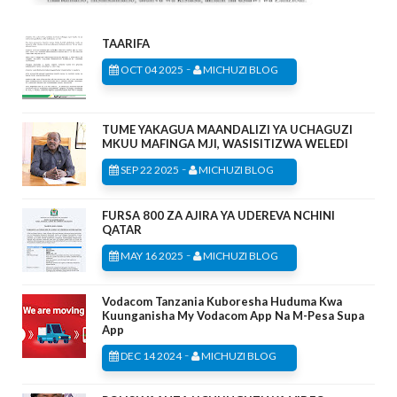
TAARIFA
-
OCT 04 2025
MICHUZI BLOG
TUME YAKAGUA MAANDALIZI YA UCHAGUZI
MKUU MAFINGA MJI, WASISITIZWA WELEDI
-
SEP 22 2025
MICHUZI BLOG
FURSA 800 ZA AJIRA YA UDEREVA NCHINI
QATAR
-
MAY 16 2025
MICHUZI BLOG
Vodacom Tanzania Kuboresha Huduma Kwa
Kuunganisha My Vodacom App Na M-Pesa Supa
App
-
DEC 14 2024
MICHUZI BLOG