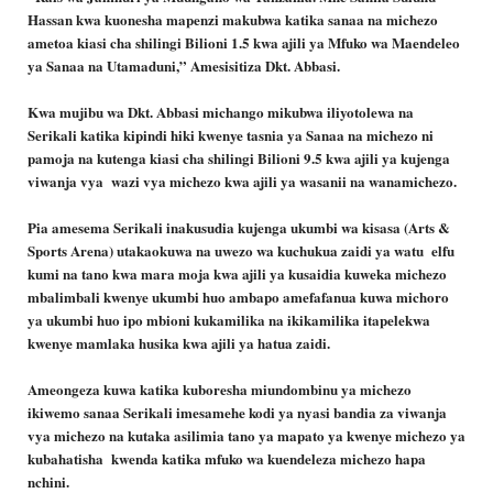
Hassan kwa kuonesha mapenzi makubwa katika sanaa na michezo
ametoa kiasi cha shilingi Bilioni 1.5 kwa ajili ya Mfuko wa Maendeleo
ya Sanaa na Utamaduni,” Amesisitiza Dkt. Abbasi.
Kwa mujibu wa Dkt. Abbasi michango mikubwa iliyotolewa na
Serikali katika kipindi hiki kwenye tasnia ya Sanaa na michezo ni
pamoja na kutenga kiasi cha shilingi Bilioni 9.5 kwa ajili ya kujenga
viwanja vya wazi vya michezo kwa ajili ya wasanii na wanamichezo.
Pia amesema Serikali inakusudia kujenga ukumbi wa kisasa (Arts &
Sports Arena) utakaokuwa na uwezo wa kuchukua zaidi ya watu elfu
kumi na tano kwa mara moja kwa ajili ya kusaidia kuweka michezo
mbalimbali kwenye ukumbi huo ambapo amefafanua kuwa michoro
ya ukumbi huo ipo mbioni kukamilika na ikikamilika itapelekwa
kwenye mamlaka husika kwa ajili ya hatua zaidi.
Ameongeza kuwa katika kuboresha miundombinu ya michezo
ikiwemo sanaa Serikali imesamehe kodi ya nyasi bandia za viwanja
vya michezo na kutaka asilimia tano ya mapato ya kwenye michezo ya
kubahatisha kwenda katika mfuko wa kuendeleza michezo hapa
nchini.