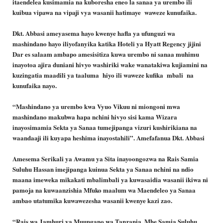
itaendelea kusimamia na kuboresha eneo la sanaa ya urembo ili
kuibua vipawa na vipaji vya wasanii hatimaye waweze kunufaika.
Dkt. Abbasi ameyasema hayo kwenye hafla ya ufunguzi wa
mashindano hayo iliyofanyika katika Hoteli ya Hyatt Regency jijini
Dar es salaam ambapo amesisitiza kuwa urembo ni sanaa muhimu
inayotoa ajira duniani hivyo washiriki wake wanatakiwa kujiamini na
kuzingatia maadili ya taaluma hiyo ili waweze kufika mbali na
kunufaika nayo.
“Mashindano ya urembo kwa Vyuo Vikuu ni miongoni mwa
mashindano makubwa hapa nchini hivyo sisi kama Wizara
inayosimamia Sekta ya Sanaa tumejipanga vizuri kushirikiana na
waandaaji ili kuyapa heshima inayostahili”. Amefafanua Dkt. Abbasi
Amesema Serikali ya Awamu ya Sita inayoongozwa na Rais Samia
Suluhu Hassan imejipanga kuinua Sekta ya Sanaa nchini na ndio
maana imeweka mikakati mbalimbali ya kuwasaidia wasanii ikiwa ni
pamoja na kuwaanzishia Mfuko maalum wa Maendeleo ya Sanaa
ambao utatumika kuwawezesha wasanii kwenye kazi zao.
“Rais wa Jamhuri ya Muungano wa Tanzania. Mhe Samia Suluhu