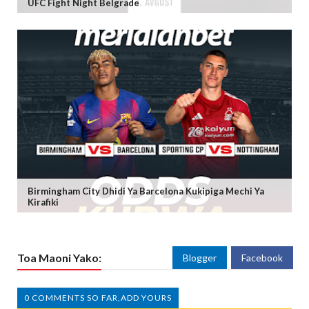
UFC Fight Night Belgrade
Birmingham City Dhidi Ya Barcelona Kukipiga Mechi Ya
Kirafiki
Toa Maoni Yako:
Blogger
Facebook
0 COMMENTS SO FAR,ADD YOURS