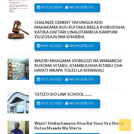
-
OCT 22 2024
MICHUZI BLOG
CHALINZE CEMENT YAFUNGUA KESI
MAHAKAMA KUU KUITAKA BRELA KUIRUDISHA
KATIKA DAFTARI LINALOTAMBUA KAMPUNI
ZILIZOSAJILIWA KISHERIA
-
MAY 15 2023
MICHUZI BLOG
WAZIRI MHAGAMA VIONGOZI NA WANANCHI
KUSOMA VITABU, ATAMBULISHA KITABU CHA
HAYATI MKAPA TOLEO LA KISWAHILI
-
OCT 29 2022
MICHUZI BLOG
TATIZO SIO LAW SCHOOL ........
-
OCT 12 2022
MICHUZI BLOG
Waziri Simbachawene Atoa Rai Vyuo Vya Sheria
Kutoa Msaada Wa Sheria