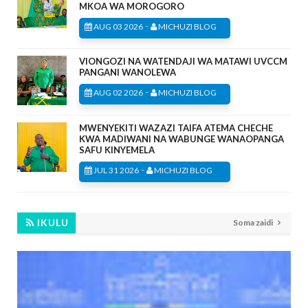
MKOA WA MOROGORO
-
AUG 03 2026
MICHUZI BLOG
VIONGOZI NA WATENDAJI WA MATAWI UVCCM
PANGANI WANOLEWA
-
AUG 02 2026
MICHUZI BLOG
MWENYEKITI WAZAZI TAIFA ATEMA CHECHE
KWA MADIWANI NA WABUNGE WANAOPANGA
SAFU KINYEMELA
-
JUL 31 2026
MICHUZI BLOG
IKULU
Soma zaidi