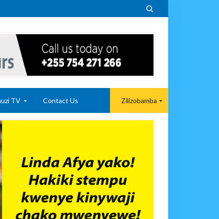

uzi TV
Contact Us
Zilizobamba