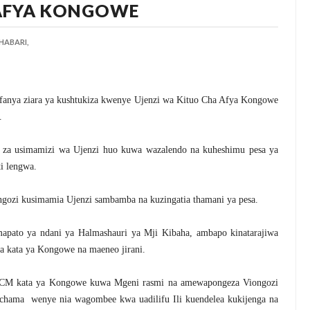
 AFYA KONGOWE
HABARI,
fanya ziara ya kushtukiza kwenye Ujenzi wa Kituo Cha Afya Kongowe
.
ti za usimamizi wa Ujenzi huo kuwa wazalendo na kuheshimu pesa ya
i lengwa.
gozi kusimamia Ujenzi sambamba na kuzingatia thamani ya pesa.
mapato ya ndani ya Halmashauri ya Mji Kibaha, ambapo kinatarajiwa
a kata ya Kongowe na maeneo jirani.
 CCM kata ya Kongowe kuwa Mgeni rasmi na amewapongeza Viongozi
hama wenye nia wagombee kwa uadilifu Ili kuendelea kukijenga na