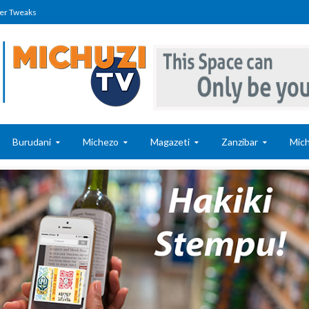
er Tweaks
Burudani
Michezo
Magazeti
Zanzibar
Mich