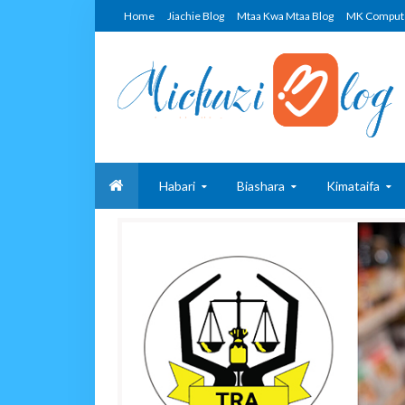
Home
Jiachie Blog
Mtaa Kwa Mtaa Blog
MK Comput
Habari
Biashara
Kimataifa