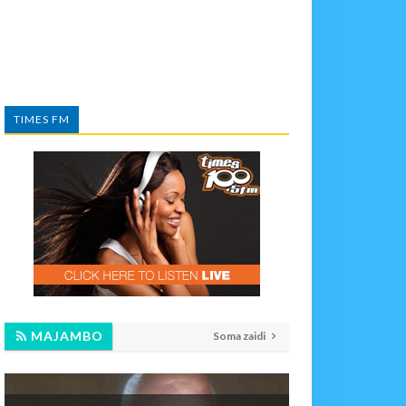
TIMES FM
MAJAMBO
Soma zaidi