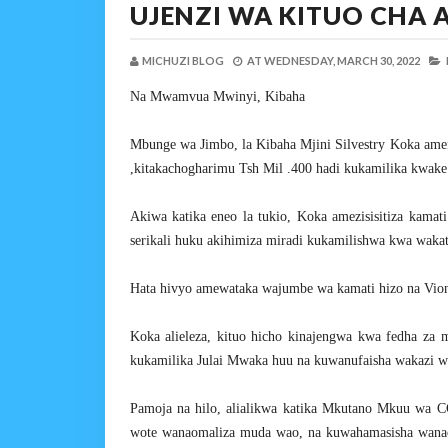
UJENZI WA KITUO CHA
MICHUZI BLOG
AT
WEDNESDAY, MARCH 30, 2022
Na Mwamvua Mwinyi, Kibaha
Mbunge wa Jimbo, la Kibaha Mjini Silvestry Koka ame
,kitakachogharimu Tsh Mil .400 hadi kukamilika kwake
Akiwa katika eneo la tukio, Koka amezisisitiza kama
serikali huku akihimiza miradi kukamilishwa kwa wakat
Hata hivyo amewataka wajumbe wa kamati hizo na Vion
Koka alieleza, kituo hicho kinajengwa kwa fedha za 
kukamilika Julai Mwaka huu na kuwanufaisha wakazi w
Pamoja na hilo, alialikwa katika Mkutano Mkuu wa
wote wanaomaliza muda wao, na kuwahamasisha wanac