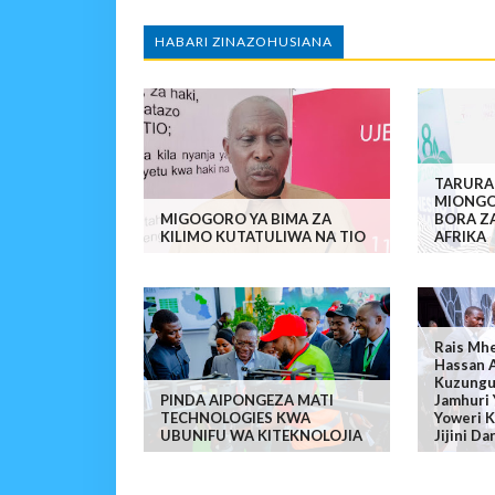
HABARI ZINAZOHUSIANA
TARURA
MIONGO
MIGOGORO YA BIMA ZA
BORA Z
KILIMO KUTATULIWA NA TIO
AFRIKA
Rais Mhe
Hassan 
Kuzungu
PINDA AIPONGEZA MATI
Jamhuri
TECHNOLOGIES KWA
Yoweri K
UBUNIFU WA KITEKNOLOJIA
Jijini Da