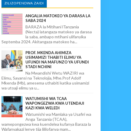
ZILIZOPENDWA ZAIDI
ANGALIA MATOKEO YA DARASA LA
SABA 2024
BARAZA la Mitihani lTanzania
(Necta) latangaza matokeo ya darasa
la saba, ambapo mtihani ulifanyika
Septemba 2024. Akitangaza matokeo ha...
PROF. MKENDA AHIMIZA
USIMAMIZI THABITI ELIMU YA
UFUNDI NA MAFUNZO YA UFUNDI
STADI NCHINI
Na Mwandishi Wetu WAZIRI wa
Elimu, Sayansi na Teknolojia, Mhe.Prof Adolf
Mkenda (Mb), amesema uthabiti katika usimamizi
wa utoaji elimu ya u...
WATUMISHI WA TCAA
WAPONGEZWA KWA UTENDAJI
KAZI KWA WELEDI
Watumishi wa Mamlaka ya Usafiri wa
Anga Tanzania (TCAA),
wamepongezwa kwa kuendelea kufanya Baraza la
Wafanyakazi lenye tija lililofanya mam...