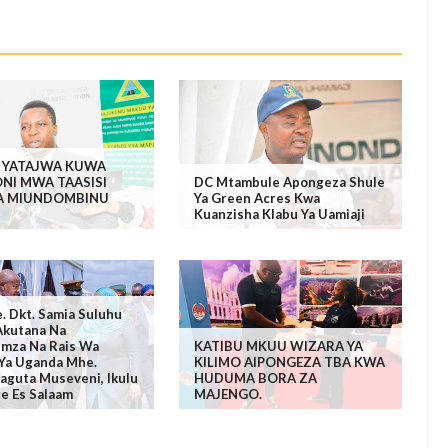
 YATAJWA KUWA
NI MWA TAASISI
DC Mtambule Apongeza Shule
A MIUNDOMBINU
Ya Green Acres Kwa
Kuanzisha Klabu Ya Uamiaji
. Dkt. Samia Suluhu
Akutana Na
mza Na Rais Wa
KATIBU MKUU WIZARA YA
 Ya Uganda Mhe.
KILIMO AIPONGEZA TBA KWA
aguta Museveni, Ikulu
HUDUMA BORA ZA
re Es Salaam
MAJENGO.