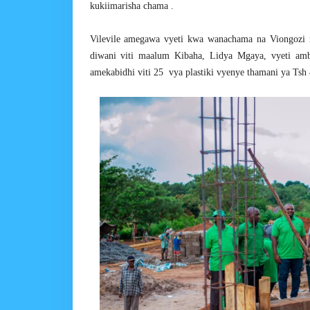
kukiimarisha chama .
Vilevile amegawa vyeti kwa wanachama na Viongozi 
diwani viti maalum Kibaha, Lidya Mgaya, vyeti amb
amekabidhi viti 25 vya plastiki vyenye thamani ya Tsh