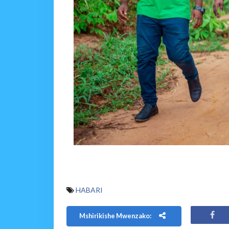
HABARI
Mshirikishe Mwenzako: