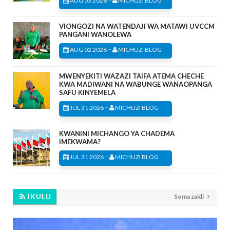
AUG 03 2026
MICHUZI BLOG
VIONGOZI NA WATENDAJI WA MATAWI UVCCM
PANGANI WANOLEWA
-
AUG 02 2026
MICHUZI BLOG
MWENYEKITI WAZAZI TAIFA ATEMA CHECHE
KWA MADIWANI NA WABUNGE WANAOPANGA
SAFU KINYEMELA
-
JUL 31 2026
MICHUZI BLOG
KWANINI MICHANGO YA CHADEMA
IMEKWAMA?
-
JUL 31 2026
MICHUZI BLOG
IKULU
Soma zaidi