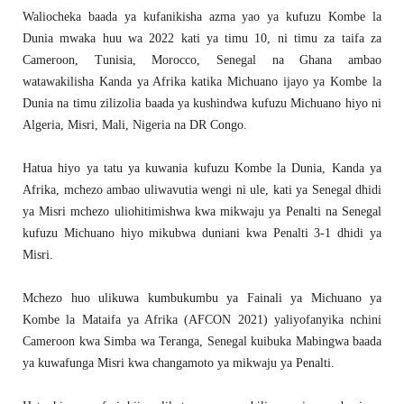
Waliocheka baada ya kufanikisha azma yao ya kufuzu Kombe la
Dunia mwaka huu wa 2022 kati ya timu 10, ni timu za taifa za
Cameroon, Tunisia, Morocco, Senegal na Ghana ambao
watawakilisha Kanda ya Afrika katika Michuano ijayo ya Kombe la
Dunia na timu zilizolia baada ya kushindwa kufuzu Michuano hiyo ni
Algeria, Misri, Mali, Nigeria na DR Congo.
Hatua hiyo ya tatu ya kuwania kufuzu Kombe la Dunia, Kanda ya
Afrika, mchezo ambao uliwavutia wengi ni ule, kati ya Senegal dhidi
ya Misri mchezo uliohitimishwa kwa mikwaju ya Penalti na Senegal
kufuzu Michuano hiyo mikubwa duniani kwa Penalti 3-1 dhidi ya
Misri.
Mchezo huo ulikuwa kumbukumbu ya Fainali ya Michuano ya
Kombe la Mataifa ya Afrika (AFCON 2021) yaliyofanyika nchini
Cameroon kwa Simba wa Teranga, Senegal kuibuka Mabingwa baada
ya kuwafunga Misri kwa changamoto ya mikwaju ya Penalti.