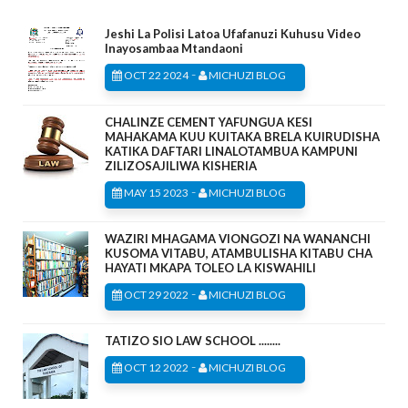
Jeshi La Polisi Latoa Ufafanuzi Kuhusu Video
Inayosambaa Mtandaoni
-
OCT 22 2024
MICHUZI BLOG
CHALINZE CEMENT YAFUNGUA KESI
MAHAKAMA KUU KUITAKA BRELA KUIRUDISHA
KATIKA DAFTARI LINALOTAMBUA KAMPUNI
ZILIZOSAJILIWA KISHERIA
-
MAY 15 2023
MICHUZI BLOG
WAZIRI MHAGAMA VIONGOZI NA WANANCHI
KUSOMA VITABU, ATAMBULISHA KITABU CHA
HAYATI MKAPA TOLEO LA KISWAHILI
-
OCT 29 2022
MICHUZI BLOG
TATIZO SIO LAW SCHOOL ........
-
OCT 12 2022
MICHUZI BLOG