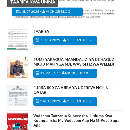
TAARIFA KWA UMMA
-
JUL 07 2026
MICHUZI BLOG
TAARIFA
-
OCT 04 2025
MICHUZI BLOG
TUME YAKAGUA MAANDALIZI YA UCHAGUZI
MKUU MAFINGA MJI, WASISITIZWA WELEDI
-
SEP 22 2025
MICHUZI BLOG
FURSA 800 ZA AJIRA YA UDEREVA NCHINI
QATAR
-
MAY 16 2025
MICHUZI BLOG
Vodacom Tanzania Kuboresha Huduma Kwa
Kuunganisha My Vodacom App Na M-Pesa Supa
App