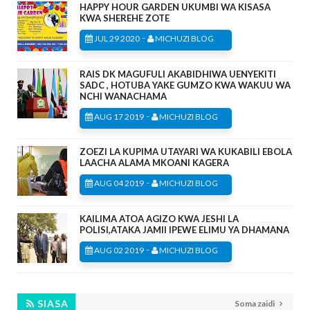
HAPPY HOUR GARDEN UKUMBI WA KISASA
KWA SHEREHE ZOTE
-
JUL 29 2020
MICHUZI BLOG
RAIS DK MAGUFULI AKABIDHIWA UENYEKITI
SADC , HOTUBA YAKE GUMZO KWA WAKUU WA
NCHI WANACHAMA
-
AUG 17 2019
MICHUZI BLOG
ZOEZI LA KUPIMA UTAYARI WA KUKABILI EBOLA
LAACHA ALAMA MKOANI KAGERA
-
AUG 04 2019
MICHUZI BLOG
KAILIMA ATOA AGIZO KWA JESHI LA
POLISI,ATAKA JAMII IPEWE ELIMU YA DHAMANA
-
AUG 02 2019
MICHUZI BLOG
SIASA
Soma zaidi