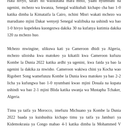
Hata hivyo, safari hii walikutana mara mbili, yaani nyumbani na
ugenini, mchezo wa kwanza, Senegal walikubali kichapo cha bao 1-0
katika dimba la Kimataifa la Cairo, nchini Misri wakati mchezo wa
marudiano mjini Dakar wenyeji Senegal waliibuka na ushindi wa bao
1-0 hivyo kupelekea kuongezwa dakika 30 na kufanya kutimia dakika
120 za mchezo huo.
Mchezo mwingine, ulikuwa kati ya Cameroon dhidi ya Algeria,
mchezo ulioisha kwa matokeo ya kikatili kwa Cameroon kufuzu
Kombe la Dunia 2022 katika ardhi ya ugenini, kwa faida ya bao la
ugenini la dakika za mwisho. Cameroon wakiwa chini ya Kocha wao
Rigobert Song wamefunzu Kombe la Dunia kwa matokeo ya bao 2-2
licha ya kufungwa bao 1-0 nyumbani kwao mjini Douala na kupata
ushindi wa bao 2-1 mjini Blida katika uwanja wa Mustapha Tchaker,
Algeria.
Timu ya taifa ya Morocco, imefuzu Michuano ya Kombe la Dunia
2022 baada ya kuishushia kichapo timu ya taifa ya Jamhuri ya
Kidemokrasia ya Congo mabao 4-1 katika dimba la Mohammed V