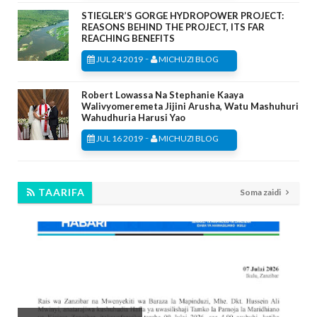
STIEGLER’S GORGE HYDROPOWER PROJECT:
REASONS BEHIND THE PROJECT, ITS FAR
REACHING BENEFITS
-
JUL 24 2019
MICHUZI BLOG
Robert Lowassa Na Stephanie Kaaya
Walivyomeremeta Jijini Arusha, Watu Mashuhuri
Wahudhuria Harusi Yao
-
JUL 16 2019
MICHUZI BLOG
TAARIFA
Soma zaidi