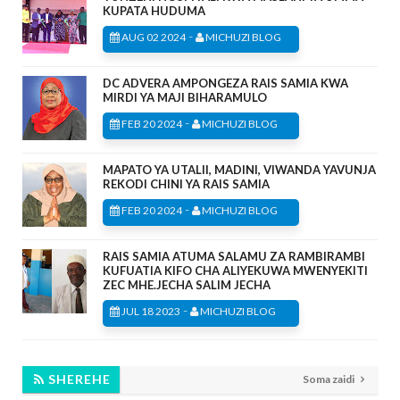
KUPATA HUDUMA
-
AUG 02 2024
MICHUZI BLOG
DC ADVERA AMPONGEZA RAIS SAMIA KWA
MIRDI YA MAJI BIHARAMULO
-
FEB 20 2024
MICHUZI BLOG
MAPATO YA UTALII, MADINI, VIWANDA YAVUNJA
REKODI CHINI YA RAIS SAMIA
-
FEB 20 2024
MICHUZI BLOG
RAIS SAMIA ATUMA SALAMU ZA RAMBIRAMBI
KUFUATIA KIFO CHA ALIYEKUWA MWENYEKITI
ZEC MHE.JECHA SALIM JECHA
-
JUL 18 2023
MICHUZI BLOG
SHEREHE
Soma zaidi