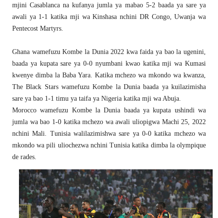
mjini Casablanca na kufanya jumla ya mabao 5-2 baada ya sare ya
awali ya 1-1 katika mji wa Kinshasa nchini DR Congo, Uwanja wa
Pentecost Martyrs.
Ghana wamefuzu Kombe la Dunia 2022 kwa faida ya bao la ugenini,
baada ya kupata sare ya 0-0 nyumbani kwao katika mji wa Kumasi
kwenye dimba la Baba Yara. Katika mchezo wa mkondo wa kwanza,
The Black Stars wamefuzu Kombe la Dunia baada ya kuilazimisha
sare ya bao 1-1 timu ya taifa ya Nigeria katika mji wa Abuja.
Morocco wamefuzu Kombe la Dunia baada ya kupata ushindi wa
jumla wa bao 1-0 katika mchezo wa awali uliopigwa Machi 25, 2022
nchini Mali. Tunisia walilazimishwa sare ya 0-0 katika mchezo wa
mkondo wa pili uliochezwa nchini Tunisia katika dimba la olympique
de rades.