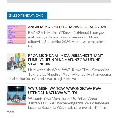
ZILIZOPENDWA ZAIDI
ANGALIA MATOKEO YA DARASA LA SABA 2024
BARAZA la Mitihani lTanzania (Necta) latangaza
matokeo ya darasa la saba, ambapo mtihani
ulifanyika Septemba 2024. Akitangaza matokeo
ha...
PROF. MKENDA AHIMIZA USIMAMIZI THABITI
ELIMU YA UFUNDI NA MAFUNZO YA UFUNDI
STADI NCHINI
Na Mwandishi Wetu WAZIRI wa Elimu, Sayansi na
Teknolojia, Mhe.Prof Adolf Mkenda (Mb), amesema
uthabiti katika usimamizi wa utoaji elimu ya u...
WATUMISHI WA TCAA WAPONGEZWA KWA
UTENDAJI KAZI KWA WELEDI
Watumishi wa Mamlaka ya Usafiri wa Anga
Tanzania (TCAA), wamepongezwa kwa kuendelea
kufanya Baraza la Wafanyakazi lenye tija lililofanya
mam...