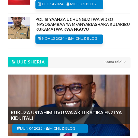
-
DEC 14 2024
MICHUZI BLOG
POLISI YAANZA UCHUNGUZI WA VIDEO
INAYOSAMBAA YA MFANYABIASHARA KUJARIBU
KUKAMATWA KWA NGUVU
-
NOV 13 2024
MICHUZI BLOG
IJUE SHERIA
Soma zaidi
KUKUZA USTAHIMILIVU WA AKILI KATIKA ENZI YA
KIDIJITALI
-
JUN 04 2025
MICHUZI BLOG