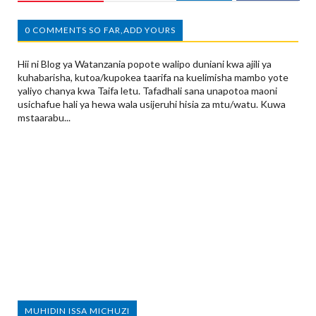
0 COMMENTS SO FAR,ADD YOURS
Hii ni Blog ya Watanzania popote walipo duniani kwa ajili ya
kuhabarisha, kutoa/kupokea taarifa na kuelimisha mambo yote
yaliyo chanya kwa Taifa letu. Tafadhali sana unapotoa maoni
usichafue hali ya hewa wala usijeruhi hisia za mtu/watu. Kuwa
mstaarabu...
MUHIDIN ISSA MICHUZI