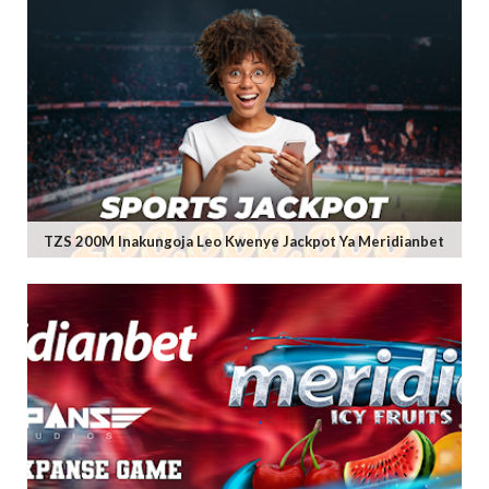
TZS 200M Inakungoja Leo Kwenye Jackpot Ya Meridianbet