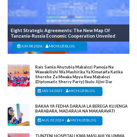
Eight Strategic Agreements: The New Map Of
Tanzania-Russia Economic Cooperation Unveiled
-
JUN 08 2026
MICHUZI BLOG
Rais Samia Ahutubia Mabalozi Pamoja Na
Wawakilishi Wa Mashirika Ya Kimataifa Katika
Sherehe Za Mwaka Mpya Kwa Mabalozi
(Diplomatic Sherry Party) Ikulu Jijini Dar
-
JAN 14 2025
MICHUZI BLOG
BAKAA YA FEDHA DARAJA LA BEREGA KUJENGA
BARABARA, MADARAJA NA MAKARAVATI
-
AUG 03 2024
MICHUZI BLOG
TUNZENI HOSPITALI KWA MASLAHI YA UMMA