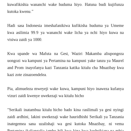
kuwafikishia wananchi wake huduma hiyo. Hatuna budi kujifunza
kutoka kwenu.”
Hadi sasa Indonesia imeshafanikiwa kufikisha huduma ya Umeme
kwa asilimia 99.9 ya wananchi wake licha ya nchi hiyo kuwa na
visiwa zaidi ya 1000.
Kwa upande wa Mafuta na Gesi, Waziri Makamba aliupongeza
uongozi wa kampuni ya Pertamina na kampuni yake tanzu ya Maurel
and Prom inayofanya kazi Tanzania katika kitalu cha Mnazibay kwa
kazi zote zinazoendelea.
Pia, alimueleza mweyeji wake kuwa, kampuni hiyo inaweza kufanya
vizuri zaidi kwenye uwekezaji wa kitalu hicho
“Serikali inatambua kitalu hicho bado kina rasilimali ya gesi nyingi
zaidi ardhini, lakini uwekezaji wake hauridhishi Serikali ya Tanzania
inategemea sana uzalishaji wa gesi kutoka Mnazibay, ni vema
Pertamina ikaliangalia jambo hili kwa kina kwa kushrikiana na mbia