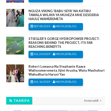
NGUZA VIKING 'BABU SEYA' NA KATIBU
TAWALA WILAYA YA MUHEZA MHE DESDERIA
HAULE WAMEREMETA
-
SEP 08 2019
MICHUZI BLOG
STIEGLER’S GORGE HYDROPOWER PROJECT:
REASONS BEHIND THE PROJECT, ITS FAR
REACHING BENEFITS
-
JUL 24 2019
MICHUZI BLOG
Robert Lowassa Na Stephanie Kaaya
Walivyomeremeta Jijini Arusha, Watu Mashuhuri
Wahudhuria Harusi Yao
-
JUL 16 2019
MICHUZI BLOG
TAARIFA
Soma zaidi