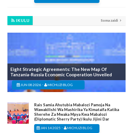
IKULU
Soma zaidi
Eight Strategic Agreements: The New Map Of
Tanzania-Russia Economic Cooperation Unveiled
-
JUN 08 2026
MICHUZI BLOG
Rais Samia Ahutubia Mabalozi Pamoja Na
Wawakilishi Wa Mashirika Ya Kimataifa Katika
Sherehe Za Mwaka Mpya Kwa Mabalozi
(Diplomatic Sherry Party) Ikulu Jijini Dar
-
JAN 14 2025
MICHUZI BLOG