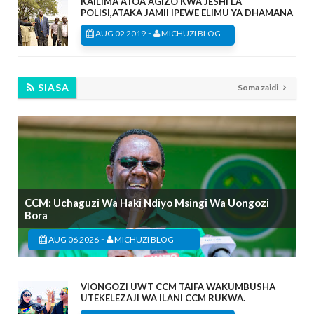
KAILIMA ATOA AGIZO KWA JESHI LA
POLISI,ATAKA JAMII IPEWE ELIMU YA DHAMANA
-
AUG 02 2019
MICHUZI BLOG
SIASA
Soma zaidi
CCM: Uchaguzi Wa Haki Ndiyo Msingi Wa Uongozi
Bora
-
AUG 06 2026
MICHUZI BLOG
VIONGOZI UWT CCM TAIFA WAKUMBUSHA
UTEKELEZAJI WA ILANI CCM RUKWA.