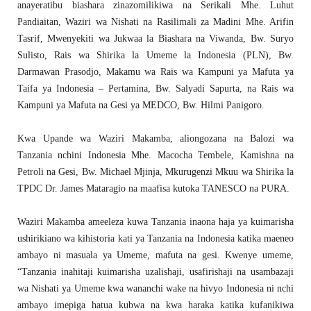
anayeratibu biashara zinazomilikiwa na Serikali Mhe. Luhut
Pandiaitan, Waziri wa Nishati na Rasilimali za Madini Mhe. Arifin
Tasrif, Mwenyekiti wa Jukwaa la Biashara na Viwanda, Bw. Suryo
Sulisto, Rais wa Shirika la Umeme la Indonesia (PLN), Bw.
Darmawan Prasodjo, Makamu wa Rais wa Kampuni ya Mafuta ya
Taifa ya Indonesia – Pertamina, Bw. Salyadi Sapurta, na Rais wa
Kampuni ya Mafuta na Gesi ya MEDCO, Bw. Hilmi Panigoro.
Kwa Upande wa Waziri Makamba, aliongozana na Balozi wa
Tanzania nchini Indonesia Mhe. Macocha Tembele, Kamishna na
Petroli na Gesi, Bw. Michael Mjinja, Mkurugenzi Mkuu wa Shirika la
TPDC Dr. James Mataragio na maafisa kutoka TANESCO na PURA.
Waziri Makamba ameeleza kuwa Tanzania inaona haja ya kuimarisha
ushirikiano wa kihistoria kati ya Tanzania na Indonesia katika maeneo
ambayo ni masuala ya Umeme, mafuta na gesi. Kwenye umeme,
“Tanzania inahitaji kuimarisha uzalishaji, usafirishaji na usambazaji
wa Nishati ya Umeme kwa wananchi wake na hivyo Indonesia ni nchi
ambayo imepiga hatua kubwa na kwa haraka katika kufanikiwa