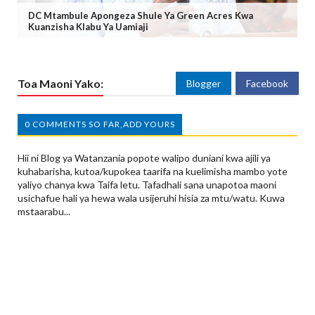
DC Mtambule Apongeza Shule Ya Green Acres Kwa
Kuanzisha Klabu Ya Uamiaji
Toa Maoni Yako:
Blogger
Facebook
0 COMMENTS SO FAR,ADD YOURS
Hii ni Blog ya Watanzania popote walipo duniani kwa ajili ya
kuhabarisha, kutoa/kupokea taarifa na kuelimisha mambo yote
yaliyo chanya kwa Taifa letu. Tafadhali sana unapotoa maoni
usichafue hali ya hewa wala usijeruhi hisia za mtu/watu. Kuwa
mstaarabu...