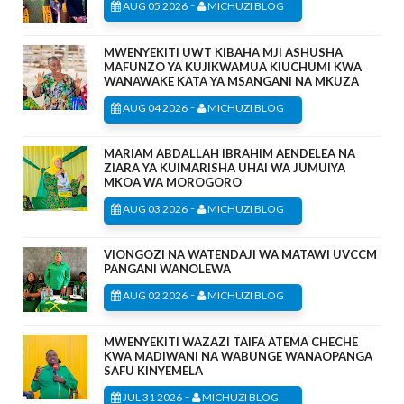
-
AUG 05 2026
MICHUZI BLOG
MWENYEKITI UWT KIBAHA MJI ASHUSHA
MAFUNZO YA KUJIKWAMUA KIUCHUMI KWA
WANAWAKE KATA YA MSANGANI NA MKUZA
-
AUG 04 2026
MICHUZI BLOG
MARIAM ABDALLAH IBRAHIM AENDELEA NA
ZIARA YA KUIMARISHA UHAI WA JUMUIYA
MKOA WA MOROGORO
-
AUG 03 2026
MICHUZI BLOG
VIONGOZI NA WATENDAJI WA MATAWI UVCCM
PANGANI WANOLEWA
-
AUG 02 2026
MICHUZI BLOG
MWENYEKITI WAZAZI TAIFA ATEMA CHECHE
KWA MADIWANI NA WABUNGE WANAOPANGA
SAFU KINYEMELA
-
JUL 31 2026
MICHUZI BLOG