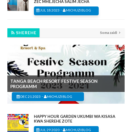
ZEC MHE.JECHA SALIM JECHA
-
JUL 18 2023
MICHUZI BLOG
SHEREHE
Soma zaidi
TANGA BEACH RESORT FESTIVE SEASON
PROGRAMM
-
DEC 21 2023
MICHUZI BLOG
HAPPY HOUR GARDEN UKUMBI WA KISASA
KWA SHEREHE ZOTE
-
JUL 29 2020
MICHUZI BLOG