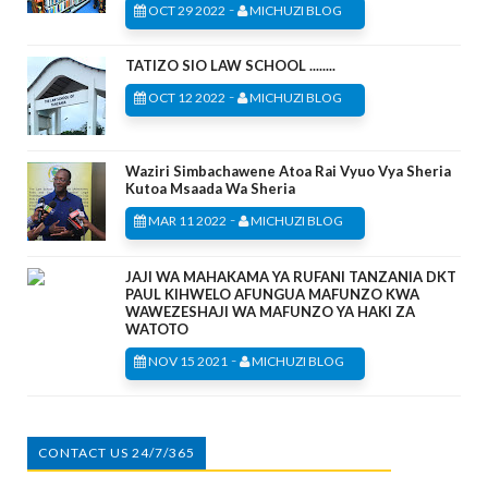
-
OCT 29 2022
MICHUZI BLOG
TATIZO SIO LAW SCHOOL ........
-
OCT 12 2022
MICHUZI BLOG
Waziri Simbachawene Atoa Rai Vyuo Vya Sheria
Kutoa Msaada Wa Sheria
-
MAR 11 2022
MICHUZI BLOG
JAJI WA MAHAKAMA YA RUFANI TANZANIA DKT
PAUL KIHWELO AFUNGUA MAFUNZO KWA
WAWEZESHAJI WA MAFUNZO YA HAKI ZA
WATOTO
-
NOV 15 2021
MICHUZI BLOG
CONTACT US 24/7/365