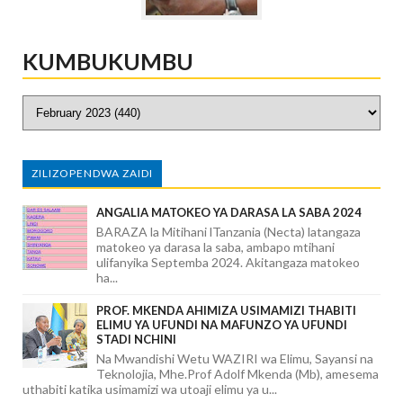
KUMBUKUMBU
ZILIZOPENDWA ZAIDI
ANGALIA MATOKEO YA DARASA LA SABA 2024
BARAZA la Mitihani lTanzania (Necta) latangaza
matokeo ya darasa la saba, ambapo mtihani
ulifanyika Septemba 2024. Akitangaza matokeo
ha...
PROF. MKENDA AHIMIZA USIMAMIZI THABITI
ELIMU YA UFUNDI NA MAFUNZO YA UFUNDI
STADI NCHINI
Na Mwandishi Wetu WAZIRI wa Elimu, Sayansi na
Teknolojia, Mhe.Prof Adolf Mkenda (Mb), amesema
uthabiti katika usimamizi wa utoaji elimu ya u...