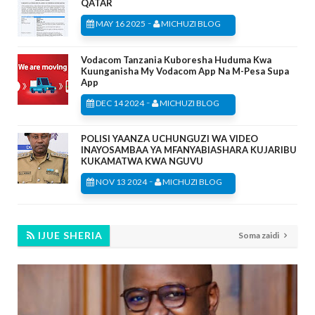
QATAR
-
MAY 16 2025
MICHUZI BLOG
Vodacom Tanzania Kuboresha Huduma Kwa
Kuunganisha My Vodacom App Na M-Pesa Supa
App
-
DEC 14 2024
MICHUZI BLOG
POLISI YAANZA UCHUNGUZI WA VIDEO
INAYOSAMBAA YA MFANYABIASHARA KUJARIBU
KUKAMATWA KWA NGUVU
-
NOV 13 2024
MICHUZI BLOG
IJUE SHERIA
Soma zaidi