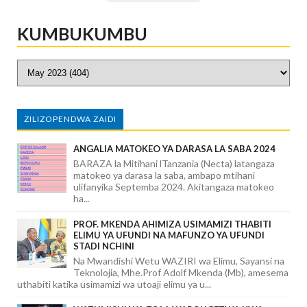
KUMBUKUMBU
ZILIZOPENDWA ZAIDI
ANGALIA MATOKEO YA DARASA LA SABA 2024
BARAZA la Mitihani lTanzania (Necta) latangaza
matokeo ya darasa la saba, ambapo mtihani
ulifanyika Septemba 2024. Akitangaza matokeo
ha...
PROF. MKENDA AHIMIZA USIMAMIZI THABITI
ELIMU YA UFUNDI NA MAFUNZO YA UFUNDI
STADI NCHINI
Na Mwandishi Wetu WAZIRI wa Elimu, Sayansi na
Teknolojia, Mhe.Prof Adolf Mkenda (Mb), amesema
uthabiti katika usimamizi wa utoaji elimu ya u...