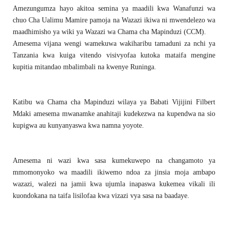
Amezungumza hayo akitoa semina ya maadili kwa Wanafunzi wa
chuo Cha Ualimu Mamire pamoja na Wazazi ikiwa ni mwendelezo wa
maadhimisho ya wiki ya Wazazi wa Chama cha Mapinduzi (CCM).
Amesema vijana wengi wamekuwa wakiharibu tamaduni za nchi ya
Tanzania kwa kuiga vitendo visivyofaa kutoka mataifa mengine
kupitia mitandao mbalimbali na kwenye Runinga.
Katibu wa Chama cha Mapinduzi wilaya ya Babati Vijijini Filbert
Mdaki amesema mwanamke anahitaji kudekezwa na kupendwa na sio
kupigwa au kunyanyaswa kwa namna yoyote.
Amesema ni wazi kwa sasa kumekuwepo na changamoto ya
mmomonyoko wa maadili ikiwemo ndoa za jinsia moja ambapo
wazazi, walezi na jamii kwa ujumla inapaswa kukemea vikali ili
kuondokana na taifa lisilofaa kwa vizazi vya sasa na baadaye.