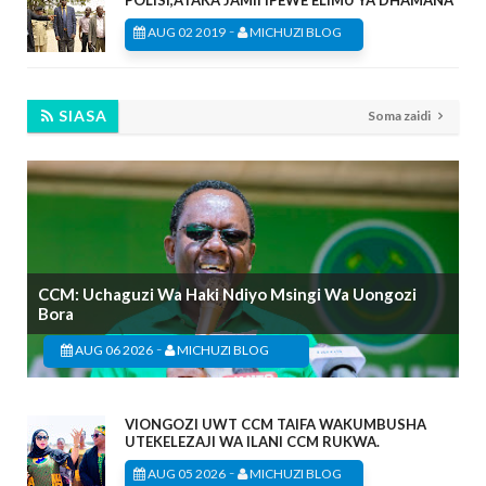
-
AUG 02 2019
MICHUZI BLOG
SIASA
Soma zaidi
CCM: Uchaguzi Wa Haki Ndiyo Msingi Wa Uongozi
Bora
-
AUG 06 2026
MICHUZI BLOG
VIONGOZI UWT CCM TAIFA WAKUMBUSHA
UTEKELEZAJI WA ILANI CCM RUKWA.
-
AUG 05 2026
MICHUZI BLOG