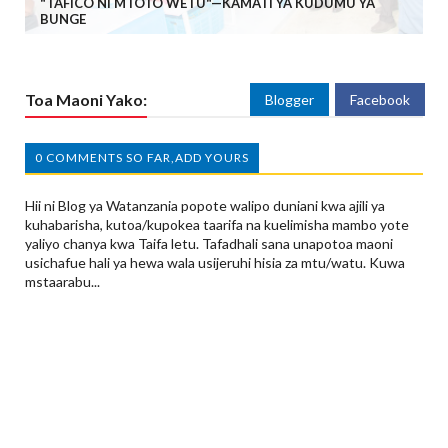
"TAFICO NI MTOTO WETU"—KAMATI YA KUDUMU YA
BUNGE
Toa Maoni Yako:
Blogger
Facebook
0 COMMENTS SO FAR,ADD YOURS
Hii ni Blog ya Watanzania popote walipo duniani kwa ajili ya
kuhabarisha, kutoa/kupokea taarifa na kuelimisha mambo yote
yaliyo chanya kwa Taifa letu. Tafadhali sana unapotoa maoni
usichafue hali ya hewa wala usijeruhi hisia za mtu/watu. Kuwa
mstaarabu...