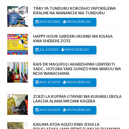
TIMU YA TUNDURU KOROSHO YAPOKELEWA
KIFALME NA WANANCHI WA TUNDURU
-
AUG 03 2020
MICHUZI BLOG
HAPPY HOUR GARDEN UKUMBI WA KISASA
KWA SHEREHE ZOTE
-
JUL 29 2020
MICHUZI BLOG
RAIS DK MAGUFULI AKABIDHIWA UENYEKITI
SADC , HOTUBA YAKE GUMZO KWA WAKUU WA
NCHI WANACHAMA
-
AUG 17 2019
MICHUZI BLOG
ZOEZI LA KUPIMA UTAYARI WA KUKABILI EBOLA
LAACHA ALAMA MKOANI KAGERA
-
AUG 04 2019
MICHUZI BLOG
KAILIMA ATOA AGIZO KWA JESHI LA
POLISI,ATAKA JAMII IPEWE ELIMU YA DHAMANA