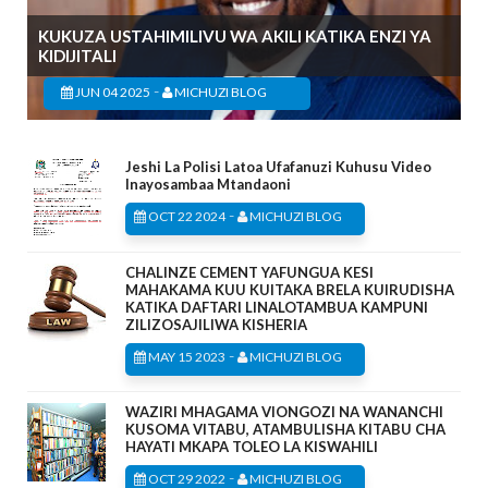
KUKUZA USTAHIMILIVU WA AKILI KATIKA ENZI YA
KIDIJITALI
-
JUN 04 2025
MICHUZI BLOG
Jeshi La Polisi Latoa Ufafanuzi Kuhusu Video
Inayosambaa Mtandaoni
-
OCT 22 2024
MICHUZI BLOG
CHALINZE CEMENT YAFUNGUA KESI
MAHAKAMA KUU KUITAKA BRELA KUIRUDISHA
KATIKA DAFTARI LINALOTAMBUA KAMPUNI
ZILIZOSAJILIWA KISHERIA
-
MAY 15 2023
MICHUZI BLOG
WAZIRI MHAGAMA VIONGOZI NA WANANCHI
KUSOMA VITABU, ATAMBULISHA KITABU CHA
HAYATI MKAPA TOLEO LA KISWAHILI
-
OCT 29 2022
MICHUZI BLOG