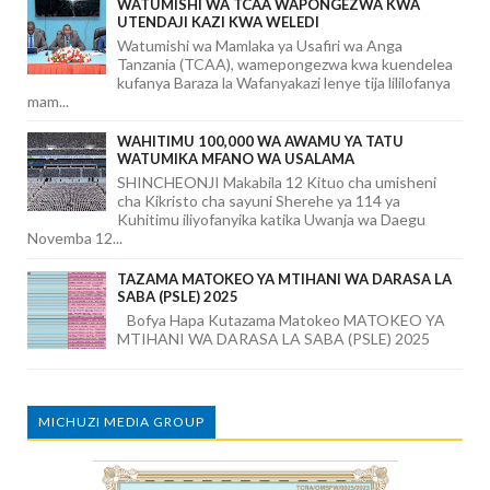
WATUMISHI WA TCAA WAPONGEZWA KWA
UTENDAJI KAZI KWA WELEDI
Watumishi wa Mamlaka ya Usafiri wa Anga
Tanzania (TCAA), wamepongezwa kwa kuendelea
kufanya Baraza la Wafanyakazi lenye tija lililofanya
mam...
WAHITIMU 100,000 WA AWAMU YA TATU
WATUMIKA MFANO WA USALAMA
SHINCHEONJI Makabila 12 Kituo cha umisheni
cha Kikristo cha sayuni Sherehe ya 114 ya
Kuhitimu iliyofanyika katika Uwanja wa Daegu
Novemba 12...
TAZAMA MATOKEO YA MTIHANI WA DARASA LA
SABA (PSLE) 2025
Bofya Hapa Kutazama Matokeo MATOKEO YA
MTIHANI WA DARASA LA SABA (PSLE) 2025
MICHUZI MEDIA GROUP