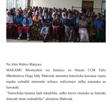
Na John Walter-Manyara
MAKAMU Mwenyekiti wa Jumuiya ya Wazazi CCM Taifa
Mheshimiwa Dogo Iddy Mabrouk amesema hatochoka kuwaasa vijana
mpaka wabadili mienendo mibaya waliyonayo aidha wanataka au
hawataki.
"Sintochoka kusema hadi mbadilike, aidha muwe mnataka au hamtaki
ilimradi nione mabadiliko" alisisitiza Mabrouk.