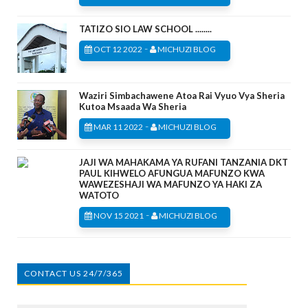
TATIZO SIO LAW SCHOOL ........
-
OCT 12 2022
MICHUZI BLOG
Waziri Simbachawene Atoa Rai Vyuo Vya Sheria
Kutoa Msaada Wa Sheria
-
MAR 11 2022
MICHUZI BLOG
JAJI WA MAHAKAMA YA RUFANI TANZANIA DKT
PAUL KIHWELO AFUNGUA MAFUNZO KWA
WAWEZESHAJI WA MAFUNZO YA HAKI ZA
WATOTO
-
NOV 15 2021
MICHUZI BLOG
CONTACT US 24/7/365