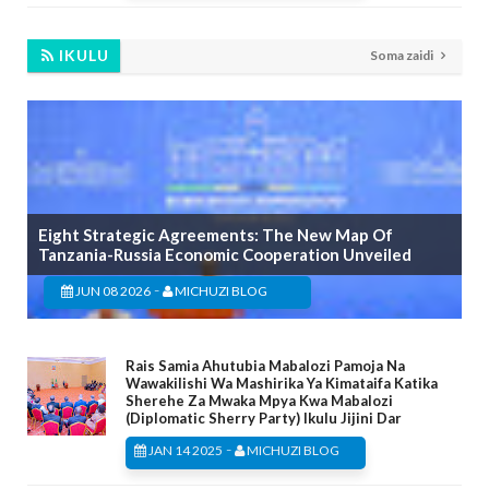
IKULU
Soma zaidi
Eight Strategic Agreements: The New Map Of
Tanzania-Russia Economic Cooperation Unveiled
-
JUN 08 2026
MICHUZI BLOG
Rais Samia Ahutubia Mabalozi Pamoja Na
Wawakilishi Wa Mashirika Ya Kimataifa Katika
Sherehe Za Mwaka Mpya Kwa Mabalozi
(Diplomatic Sherry Party) Ikulu Jijini Dar
-
JAN 14 2025
MICHUZI BLOG