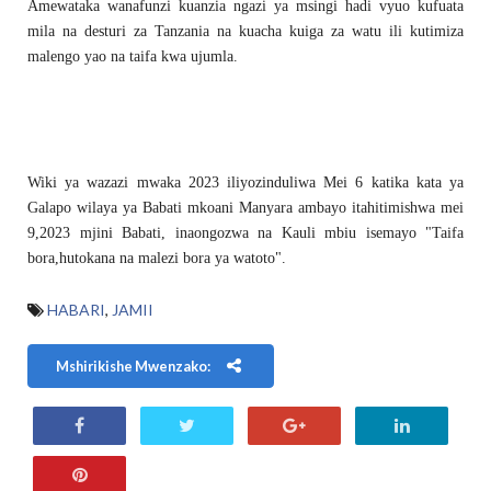
Amewataka wanafunzi kuanzia ngazi ya msingi hadi vyuo kufuata
mila na desturi za Tanzania na kuacha kuiga za watu ili kutimiza
malengo yao na taifa kwa ujumla.
Wiki ya wazazi mwaka 2023 iliyozinduliwa Mei 6 katika kata ya
Galapo wilaya ya Babati mkoani Manyara ambayo itahitimishwa mei
9,2023 mjini Babati, inaongozwa na Kauli mbiu isemayo "Taifa
bora,hutokana na malezi bora ya watoto".
HABARI
,
JAMII
Mshirikishe Mwenzako: