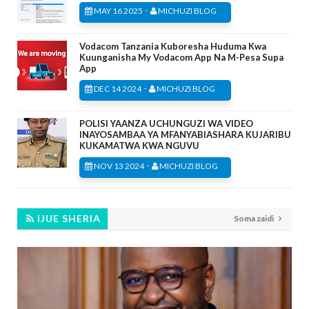
-
MAY 16 2025
MICHUZI BLOG
Vodacom Tanzania Kuboresha Huduma Kwa
Kuunganisha My Vodacom App Na M-Pesa Supa
App
-
DEC 14 2024
MICHUZI BLOG
POLISI YAANZA UCHUNGUZI WA VIDEO
INAYOSAMBAA YA MFANYABIASHARA KUJARIBU
KUKAMATWA KWA NGUVU
-
NOV 13 2024
MICHUZI BLOG
IJUE SHERIA
Soma zaidi