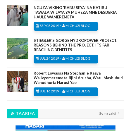
NGUZA VIKING 'BABU SEYA' NA KATIBU
TAWALA WILAYA YA MUHEZA MHE DESDERIA
HAULE WAMEREMETA
-
SEP 08 2019
MICHUZI BLOG
STIEGLER’S GORGE HYDROPOWER PROJECT:
REASONS BEHIND THE PROJECT, ITS FAR
REACHING BENEFITS
-
JUL 24 2019
MICHUZI BLOG
Robert Lowassa Na Stephanie Kaaya
Walivyomeremeta Jijini Arusha, Watu Mashuhuri
Wahudhuria Harusi Yao
-
JUL 16 2019
MICHUZI BLOG
TAARIFA
Soma zaidi