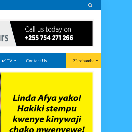

uzi TV
Contact Us
Zilizobamba