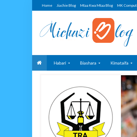
Home
Jiachie Blog
Mtaa Kwa Mtaa Blog
MK Comput
Habari
Biashara
Kimataifa