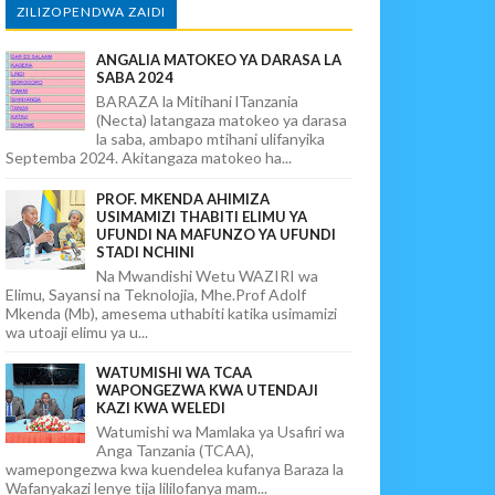
ZILIZOPENDWA ZAIDI
ANGALIA MATOKEO YA DARASA LA
SABA 2024
BARAZA la Mitihani lTanzania
(Necta) latangaza matokeo ya darasa
la saba, ambapo mtihani ulifanyika
Septemba 2024. Akitangaza matokeo ha...
PROF. MKENDA AHIMIZA
USIMAMIZI THABITI ELIMU YA
UFUNDI NA MAFUNZO YA UFUNDI
STADI NCHINI
Na Mwandishi Wetu WAZIRI wa
Elimu, Sayansi na Teknolojia, Mhe.Prof Adolf
Mkenda (Mb), amesema uthabiti katika usimamizi
wa utoaji elimu ya u...
WATUMISHI WA TCAA
WAPONGEZWA KWA UTENDAJI
KAZI KWA WELEDI
Watumishi wa Mamlaka ya Usafiri wa
Anga Tanzania (TCAA),
wamepongezwa kwa kuendelea kufanya Baraza la
Wafanyakazi lenye tija lililofanya mam...