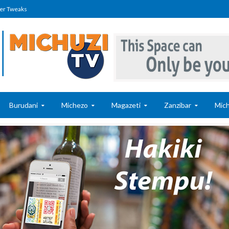
er Tweaks
Burudani
Michezo
Magazeti
Zanzibar
Mich