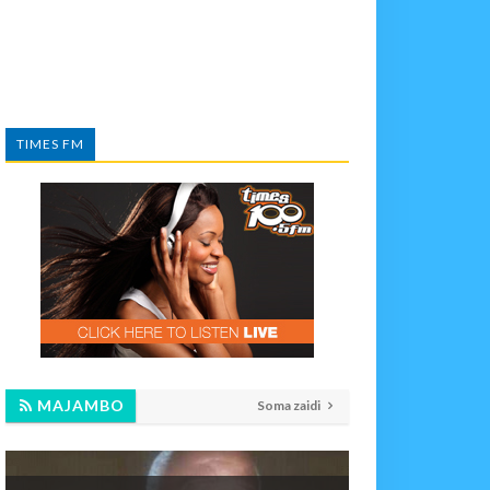
TIMES FM
MAJAMBO
Soma zaidi