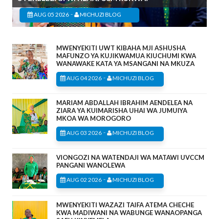
-
AUG 05 2026
MICHUZI BLOG
MWENYEKITI UWT KIBAHA MJI ASHUSHA
MAFUNZO YA KUJIKWAMUA KIUCHUMI KWA
WANAWAKE KATA YA MSANGANI NA MKUZA
-
AUG 04 2026
MICHUZI BLOG
MARIAM ABDALLAH IBRAHIM AENDELEA NA
ZIARA YA KUIMARISHA UHAI WA JUMUIYA
MKOA WA MOROGORO
-
AUG 03 2026
MICHUZI BLOG
VIONGOZI NA WATENDAJI WA MATAWI UVCCM
PANGANI WANOLEWA
-
AUG 02 2026
MICHUZI BLOG
MWENYEKITI WAZAZI TAIFA ATEMA CHECHE
KWA MADIWANI NA WABUNGE WANAOPANGA