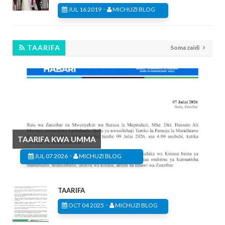
-
JUL 16 2019
MICHUZI BLOG
TAARIFA
Soma zaidi
TAARIFA KWA UMMA
-
JUL 07 2026
MICHUZI BLOG
TAARIFA
-
OCT 04 2025
MICHUZI BLOG