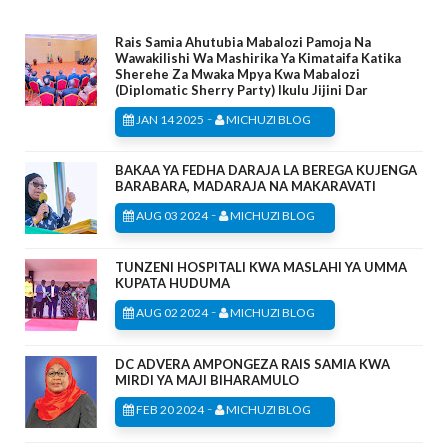
Rais Samia Ahutubia Mabalozi Pamoja Na
Wawakilishi Wa Mashirika Ya Kimataifa Katika
Sherehe Za Mwaka Mpya Kwa Mabalozi
(Diplomatic Sherry Party) Ikulu Jijini Dar
-
JAN 14 2025
MICHUZI BLOG
BAKAA YA FEDHA DARAJA LA BEREGA KUJENGA
BARABARA, MADARAJA NA MAKARAVATI
-
AUG 03 2024
MICHUZI BLOG
TUNZENI HOSPITALI KWA MASLAHI YA UMMA
KUPATA HUDUMA
-
AUG 02 2024
MICHUZI BLOG
DC ADVERA AMPONGEZA RAIS SAMIA KWA
MIRDI YA MAJI BIHARAMULO
-
FEB 20 2024
MICHUZI BLOG