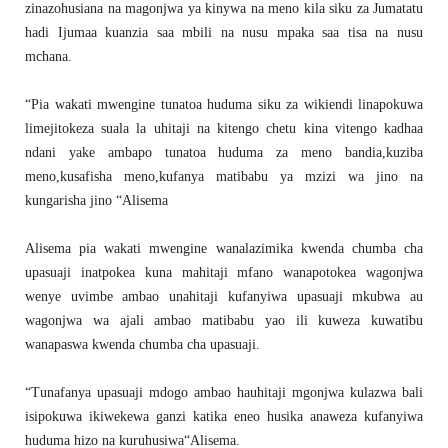
zinazohusiana na magonjwa ya kinywa na meno kila siku za Jumatatu
hadi Ijumaa kuanzia saa mbili na nusu mpaka saa tisa na nusu
mchana.
“Pia wakati mwengine tunatoa huduma siku za wikiendi linapokuwa
limejitokeza suala la uhitaji na kitengo chetu kina vitengo kadhaa
ndani yake ambapo tunatoa huduma za meno bandia,kuziba
meno,kusafisha meno,kufanya matibabu ya mzizi wa jino na
kungarisha jino “Alisema
Alisema pia wakati mwengine wanalazimika kwenda chumba cha
upasuaji inatpokea kuna mahitaji mfano wanapotokea wagonjwa
wenye uvimbe ambao unahitaji kufanyiwa upasuaji mkubwa au
wagonjwa wa ajali ambao matibabu yao ili kuweza kuwatibu
wanapaswa kwenda chumba cha upasuaji.
“Tunafanya upasuaji mdogo ambao hauhitaji mgonjwa kulazwa bali
isipokuwa ikiwekewa ganzi katika eneo husika anaweza kufanyiwa
huduma hizo na kuruhusiwa“Alisema.