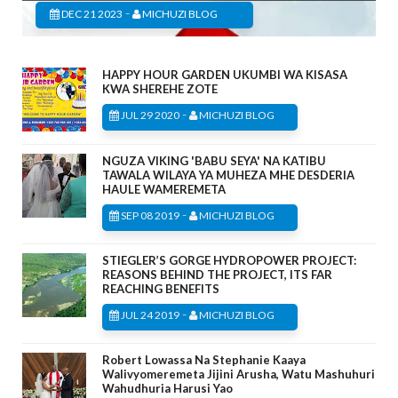
-
DEC 21 2023
MICHUZI BLOG
HAPPY HOUR GARDEN UKUMBI WA KISASA
KWA SHEREHE ZOTE
-
JUL 29 2020
MICHUZI BLOG
NGUZA VIKING 'BABU SEYA' NA KATIBU
TAWALA WILAYA YA MUHEZA MHE DESDERIA
HAULE WAMEREMETA
-
SEP 08 2019
MICHUZI BLOG
STIEGLER’S GORGE HYDROPOWER PROJECT:
REASONS BEHIND THE PROJECT, ITS FAR
REACHING BENEFITS
-
JUL 24 2019
MICHUZI BLOG
Robert Lowassa Na Stephanie Kaaya
Walivyomeremeta Jijini Arusha, Watu Mashuhuri
Wahudhuria Harusi Yao