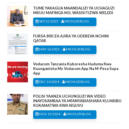
TUME YAKAGUA MAANDALIZI YA UCHAGUZI
MKUU MAFINGA MJI, WASISITIZWA WELEDI
-
SEP 22 2025
MICHUZI BLOG
FURSA 800 ZA AJIRA YA UDEREVA NCHINI
QATAR
-
MAY 16 2025
MICHUZI BLOG
Vodacom Tanzania Kuboresha Huduma Kwa
Kuunganisha My Vodacom App Na M-Pesa Supa
App
-
DEC 14 2024
MICHUZI BLOG
POLISI YAANZA UCHUNGUZI WA VIDEO
INAYOSAMBAA YA MFANYABIASHARA KUJARIBU
KUKAMATWA KWA NGUVU
-
NOV 13 2024
MICHUZI BLOG