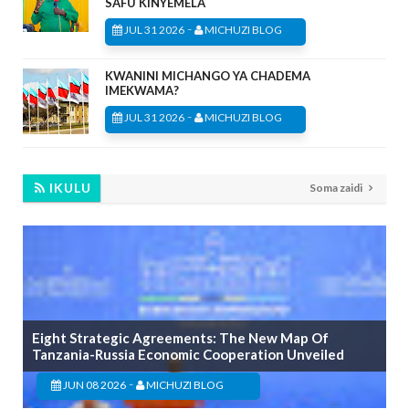
SAFU KINYEMELA
-
JUL 31 2026
MICHUZI BLOG
KWANINI MICHANGO YA CHADEMA
IMEKWAMA?
-
JUL 31 2026
MICHUZI BLOG
IKULU
Soma zaidi
Eight Strategic Agreements: The New Map Of
Tanzania-Russia Economic Cooperation Unveiled
-
JUN 08 2026
MICHUZI BLOG