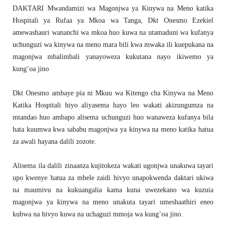
DAKTARI Mwandamizi wa Magonjwa ya Kinywa na Meno katika
Hospitali ya Rufaa ya Mkoa wa Tanga, Dkt Onesmo Ezekiel
amewashauri wananchi wa mkoa huo kuwa na utamaduni wa kufanya
uchunguzi wa kinywa na meno mara bili kwa mwaka ili kuepukana na
magonjwa mbalimbali yanayoweza kukutana nayo ikiwemo ya
kung’oa jino
Dkt Onesmo ambaye pia ni Mkuu wa Kitengo cha Kinywa na Meno
Katika Hospitali hiyo aliyasema hayo leo wakati akizungumza na
mtandao huo ambapo alisema uchunguzi huo wanaweza kufanya bila
hata kuumwa kwa sababu magonjwa ya kinywa na meno katika hatua
za awali hayana dalili zozote.
Alisema ila dalili zinaanza kujitokeza wakati ugonjwa unakuwa tayari
upo kwenye hatua za mbele zaidi hivyo unapokwenda daktari ukiwa
na maumivu na kukuangalia kama kuna uwezekano wa kuzuia
magonjwa ya kinywa na meno unakuta tayari umeshaathiri eneo
kubwa na hivyo kuwa na uchaguzi mmoja wa kung’oa jino.