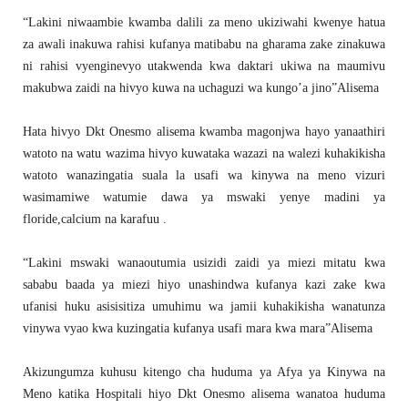
“Lakini niwaambie kwamba dalili za meno ukiziwahi kwenye hatua
za awali inakuwa rahisi kufanya matibabu na gharama zake zinakuwa
ni rahisi vyenginevyo utakwenda kwa daktari ukiwa na maumivu
makubwa zaidi na hivyo kuwa na uchaguzi wa kungo’a jino”Alisema
Hata hivyo Dkt Onesmo alisema kwamba magonjwa hayo yanaathiri
watoto na watu wazima hivyo kuwataka wazazi na walezi kuhakikisha
watoto wanazingatia suala la usafi wa kinywa na meno vizuri
wasimamiwe watumie dawa ya mswaki yenye madini ya
floride,calcium na karafuu .
“Lakini mswaki wanaoutumia usizidi zaidi ya miezi mitatu kwa
sababu baada ya miezi hiyo unashindwa kufanya kazi zake kwa
ufanisi huku asisisitiza umuhimu wa jamii kuhakikisha wanatunza
vinywa vyao kwa kuzingatia kufanya usafi mara kwa mara”Alisema
Akizungumza kuhusu kitengo cha huduma ya Afya ya Kinywa na
Meno katika Hospitali hiyo Dkt Onesmo alisema wanatoa huduma