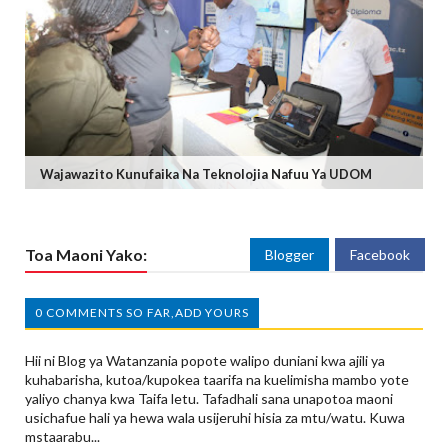
Wajawazito Kunufaika Na Teknolojia Nafuu Ya UDOM
Toa Maoni Yako:
Blogger
Facebook
0 COMMENTS SO FAR,ADD YOURS
Hii ni Blog ya Watanzania popote walipo duniani kwa ajili ya
kuhabarisha, kutoa/kupokea taarifa na kuelimisha mambo yote
yaliyo chanya kwa Taifa letu. Tafadhali sana unapotoa maoni
usichafue hali ya hewa wala usijeruhi hisia za mtu/watu. Kuwa
mstaarabu...