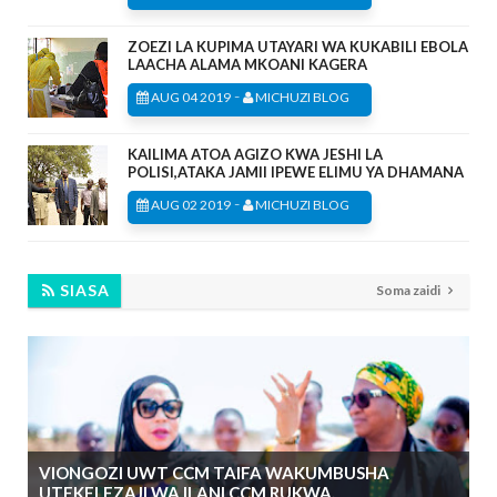
ZOEZI LA KUPIMA UTAYARI WA KUKABILI EBOLA
LAACHA ALAMA MKOANI KAGERA
-
AUG 04 2019
MICHUZI BLOG
KAILIMA ATOA AGIZO KWA JESHI LA
POLISI,ATAKA JAMII IPEWE ELIMU YA DHAMANA
-
AUG 02 2019
MICHUZI BLOG
SIASA
Soma zaidi
VIONGOZI UWT CCM TAIFA WAKUMBUSHA
UTEKELEZAJI WA ILANI CCM RUKWA.