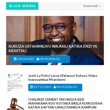
IJUE SHERIA
Soma zaidi
KUKUZA USTAHIMILIVU WA AKILI KATIKA ENZI YA
KIDIJITALI
-
JUN 04 2025
MICHUZI BLOG
Jeshi La Polisi Latoa Ufafanuzi Kuhusu Video
Inayosambaa Mtandaoni
-
OCT 22 2024
MICHUZI BLOG
CHALINZE CEMENT YAFUNGUA KESI
MAHAKAMA KUU KUITAKA BRELA KUIRUDISHA
KATIKA DAFTARI LINALOTAMBUA KAMPUNI