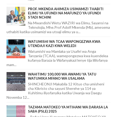
PROF. MKENDA AHIMIZA USIMAMIZI THABITI
ELIMU YA UFUNDI NA MAFUNZO YA UFUNDI
STADI NCHINI
Na Mwandishi Wetu WAZIRI wa Elimu, Sayansi na
Teknolojia, Mhe.Prof Adolf Mkenda (Mb), amesema
uthabiti katika usimamizi wa utoaji elimu ya u...
WATUMISHI WA TCAA WAPONGEZWA KWA
UTENDAJI KAZI KWA WELEDI
Watumishi wa Mamlaka ya Usafiri wa Anga
Tanzania (TCAA), wamepongezwa kwa kuendelea
kufanya Baraza la Wafanyakazi lenye tija lililofanya
mam...
WAHITIMU 100,000 WA AWAMU YA TATU
WATUMIKA MFANO WA USALAMA
SHINCHEONJI Makabila 12 Kituo cha umisheni
cha Kikristo cha sayuni Sherehe ya 114 ya
Kuhitimu iliyofanyika katika Uwanja wa Daegu
Novemba 12...
TAZAMA MATOKEO YA MTIHANI WA DARASA LA
SABA (PSLE) 2025
Bofya Hapa Kutazama Matokeo MATOKEO YA