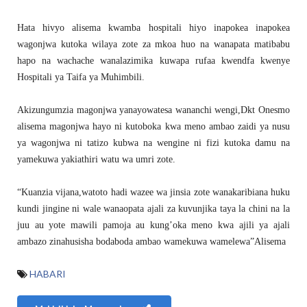
Hata hivyo alisema kwamba hospitali hiyo inapokea inapokea
wagonjwa kutoka wilaya zote za mkoa huo na wanapata matibabu
hapo na wachache wanalazimika kuwapa rufaa kwendfa kwenye
Hospitali ya Taifa ya Muhimbili.
Akizungumzia magonjwa yanayowatesa wananchi wengi,Dkt Onesmo
alisema magonjwa hayo ni kutoboka kwa meno ambao zaidi ya nusu
ya wagonjwa ni tatizo kubwa na wengine ni fizi kutoka damu na
yamekuwa yakiathiri watu wa umri zote.
“Kuanzia vijana,watoto hadi wazee wa jinsia zote wanakaribiana huku
kundi jingine ni wale wanaopata ajali za kuvunjika taya la chini na la
juu au yote mawili pamoja au kung’oka meno kwa ajili ya ajali
ambazo zinahusisha bodaboda ambao wamekuwa wamelewa”Alisema
HABARI