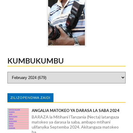
KUMBUKUMBU
ZILIZOPENDWA ZAIDI
ANGALIA MATOKEO YA DARASA LA SABA 2024
BARAZA la Mitihani lTanzania (Necta) latangaza
matokeo ya darasa la saba, ambapo mtihani
ulifanyika Septemba 2024. Akitangaza matokeo
ha...