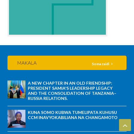
MAKALA
Soma zaidi
A NEW CHAPTER IN AN OLD FRIENDSHIP:
PRESIDENT SAMIA'S LEADERSHIP LEGACY
AND THE CONSOLIDATION OF TANZANIA–
RUSSIA RELATIONS.
KUNA SOMO KUBWA TUMELIPATA KUHUSU
CCM INAVYOKABILIANA NA CHANGAMOTO