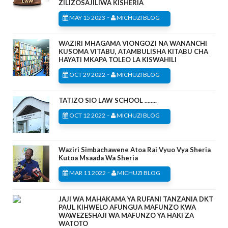
ZILIZOSAJILIWA KISHERIA
-
MAY 15 2023
MICHUZI BLOG
WAZIRI MHAGAMA VIONGOZI NA WANANCHI
KUSOMA VITABU, ATAMBULISHA KITABU CHA
HAYATI MKAPA TOLEO LA KISWAHILI
-
OCT 29 2022
MICHUZI BLOG
TATIZO SIO LAW SCHOOL ........
-
OCT 12 2022
MICHUZI BLOG
Waziri Simbachawene Atoa Rai Vyuo Vya Sheria
Kutoa Msaada Wa Sheria
-
MAR 11 2022
MICHUZI BLOG
JAJI WA MAHAKAMA YA RUFANI TANZANIA DKT
PAUL KIHWELO AFUNGUA MAFUNZO KWA
WAWEZESHAJI WA MAFUNZO YA HAKI ZA
WATOTO