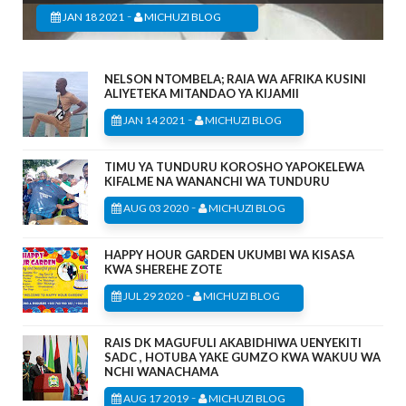
-
JAN 18 2021
MICHUZI BLOG
NELSON NTOMBELA; RAIA WA AFRIKA KUSINI
ALIYETEKA MITANDAO YA KIJAMII
-
JAN 14 2021
MICHUZI BLOG
TIMU YA TUNDURU KOROSHO YAPOKELEWA
KIFALME NA WANANCHI WA TUNDURU
-
AUG 03 2020
MICHUZI BLOG
HAPPY HOUR GARDEN UKUMBI WA KISASA
KWA SHEREHE ZOTE
-
JUL 29 2020
MICHUZI BLOG
RAIS DK MAGUFULI AKABIDHIWA UENYEKITI
SADC , HOTUBA YAKE GUMZO KWA WAKUU WA
NCHI WANACHAMA
-
AUG 17 2019
MICHUZI BLOG