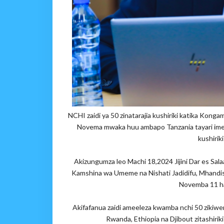
NCHI zaidi ya 50 zinatarajia kushiriki katika Konga
Novema mwaka huu ambapo Tanzania tayari imezi
kushirik
Akizungumza leo Machi 18,2024 Jijini Dar es Sal
Kamshina wa Umeme na Nishati Jadidifu, Mhandis
Novemba 11 h
Akifafanua zaidi ameeleza kwamba nchi 50 ziki
Rwanda, Ethiopia na Djibout zitashirik