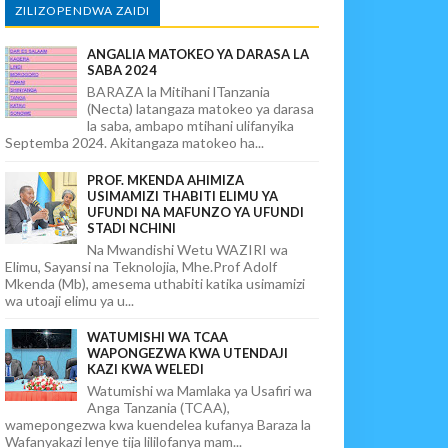
ZILIZOPENDWA ZAIDI
ANGALIA MATOKEO YA DARASA LA
SABA 2024
BARAZA la Mitihani lTanzania
(Necta) latangaza matokeo ya darasa
la saba, ambapo mtihani ulifanyika
Septemba 2024. Akitangaza matokeo ha...
PROF. MKENDA AHIMIZA
USIMAMIZI THABITI ELIMU YA
UFUNDI NA MAFUNZO YA UFUNDI
STADI NCHINI
Na Mwandishi Wetu WAZIRI wa
Elimu, Sayansi na Teknolojia, Mhe.Prof Adolf
Mkenda (Mb), amesema uthabiti katika usimamizi
wa utoaji elimu ya u...
WATUMISHI WA TCAA
WAPONGEZWA KWA UTENDAJI
KAZI KWA WELEDI
Watumishi wa Mamlaka ya Usafiri wa
Anga Tanzania (TCAA),
wamepongezwa kwa kuendelea kufanya Baraza la
Wafanyakazi lenye tija lililofanya mam...