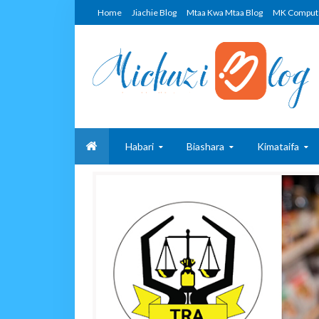
Home
Jiachie Blog
Mtaa Kwa Mtaa Blog
MK Comput
Habari
Biashara
Kimataifa