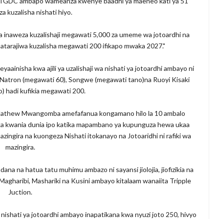
ia TGDC ambapo wameanza kwenye baadhi ya maeneo kati ya 51
 kuzalisha nishati hiyo.
ia inaweza kuzalishaji megawati 5,000 za umeme wa jotoardhi na
atarajiwa kuzalisha megawati 200 ifikapo mwaka 2027."
nisha kwa ajili ya uzalishaji wa nishati ya jotoardhi ambayo ni
 Natron (megawati 60), Songwe (megawati tano)na Ruoyi Kisaki
) hadi kufikia megawati 200.
athew Mwangomba amefafanua kongamano hilo la 10 ambalo
faka kwania dunia ipo katika mapambano ya kupunguza hewa ukaa
ira na kuongeza Nishati itokanayo na Jotoaridhi ni rafiki wa
mazingira.
na na hatua tatu muhimu ambazo ni sayansi jiolojia, jiofizikia na
 Magharibi, Mashariki na Kusini ambayo kitalaam wanaiita Tripple
Juction.
hati ya jotoardhi ambayo inapatikana kwa nyuzi joto 250, hivyo