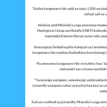
"Katika kongamano hilo zaidi ya watu 1,000 wa kad
nishati safi na 
Akieleza zaidi Mhandisi Luoga amesema mwaka 2
Mazingira la Umoja wa Mataifa (UNEP) kufanyik
maandalizi ili liweze lifanye na leo ndio u
Ameongeza Serikali kupitia Kampuni ya Uendeleza
kongamano hilo muhimu linafanikiwa kwa kiwango kiku
Pia amesema kongamano hilo ni muhimu kwa Tanza
matumaini yao ni kuwa washiriki
"Tunatarajia wataalam, wawekezaji, wafanyabiash
Jotoaridhi watapata nafasi ya kuchochea kasi ya uza
waka
Kuhusu rasilimali ya jotoaridhi, Mhandisi Luoga a