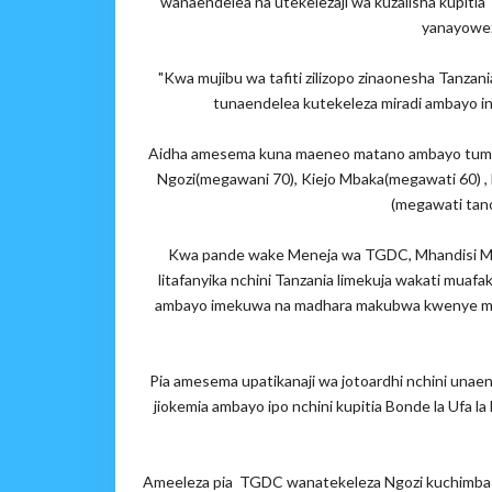
wanaendelea na utekelezaji wa kuzalisha kupit
yanayoweza
"Kwa mujibu wa tafiti zilizopo zinaonesha Tanzan
tunaendelea kutekeleza miradi ambayo in
Aidha amesema kuna maeneo matano ambayo tumeyaai
Ngozi(megawani 70), Kiejo Mbaka(megawati 60) ,
(megawati tano
Kwa pande wake Meneja wa TGDC, Mhandisi M
litafanyika nchini Tanzania limekuja wakati mua
ambayo imekuwa na madhara makubwa kwenye mazing
Pia amesema upatikanaji wa jotoardhi nchini unaenda
jiokemia ambayo ipo nchini kupitia Bonde la Ufa la
Ameeleza pia TGDC wanatekeleza Ngozi kuchimba nis