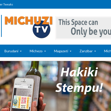
er Tweaks
Burudani
Michezo
Magazeti
Zanzibar
Mich