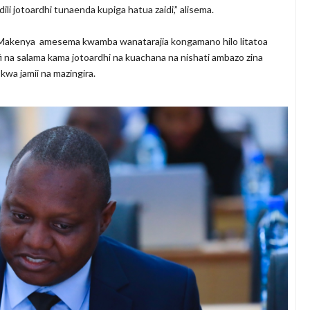
li jotoardhi tunaenda kupiga hatua zaidi,” alisema.
a Makenya amesema kwamba wanatarajia kongamano hilo litatoa
 na salama kama jotoardhi na kuachana na nishati ambazo zina
kwa jamii na mazingira.