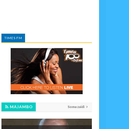
TIMES FM
MAJAMBO
Soma zaidi