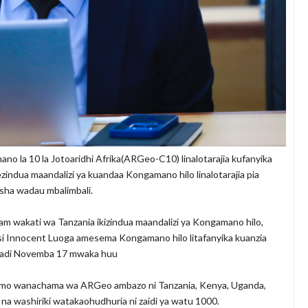
mano la 10 la Jotoaridhi Afrika(ARGeo-C10) linalotarajia kufanyika
ndua maandalizi ya kuandaa Kongamano hilo linalotarajia pia
isha wadau mbalimbali.
aam wakati wa Tanzania ikizindua maandalizi ya Kongamano hilo,
i Innocent Luoga amesema Kongamano hilo litafanyika kuanzia
adi Novemba 17 mwaka huu
wemo wanachama wa ARGeo ambazo ni Tanzania, Kenya, Uganda,
i na washiriki watakaohudhuria ni zaidi ya watu 1000.