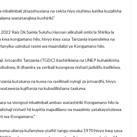
a mbalimbali zinazohusiana na sekta hiyo muhimu katika kuzalisha
salama wanatarajiwa kushiriki."
022 Rais Dk.Samia Suluhu Hassan alikubali ombi la Shirika la
a kwa kongamano hilo, hivyo kwa sasa Tanzania inaendelea na
mefanyika uzinduzi rasmi wa maandalizi ya Kongamano hilo.
ji Jotoardhi Tanzania (TGDC) itashirikiana na UNEP kuhakikisha
bwa, ili dhamira ya serikali kuongeza nishati jadidifu inafikiwa.
nia kutokana na kuwa na rasilimali nyingi za jotoardhi, hivyo
 wataweza kujifunza na kubadilishana taaluma.
ara na viongozi mbalimbali ambao watashiriki Kongamano hilo la
lishaji nishati hii kupitia majadiliano na maazimio yatakayotolewa
ti wa Kongamano."
mesema ulianza kufanyiwa utafiti tangu mwaka 1970 hivyo kwa sasa