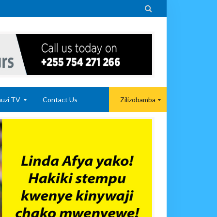

uzi TV
Contact Us
Zilizobamba